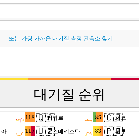
또는 가장 가까운 대기질 측정 관측소 찾기
대기질 순위
🇶🇦
🇨🇿
118
85
카타르
체코
🇺🇿
🇵🇪
117
83
시아
우즈베키스탄
페루