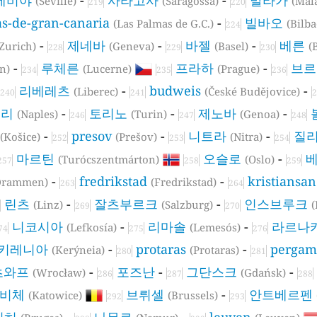
(Seville)
(Saragossa)
(Mál
219
220
as-de-gran-canaria
-
빌바오
(Las Palmas de G.C.)
(Bilba
224
-
제네바
-
바젤
-
베른
(Zurich)
(Geneva)
(Basel)
(
228
229
230
-
루체른
프라하
-
브
en)
(Lucerne)
(Prague)
234
235
236
리베레츠
-
budweis
-
(Liberec)
(České Budějovice)
240
241
2
폴리
-
토리노
-
제노바
-
(Naples)
(Turin)
(Genoa)
246
247
248
-
presov
-
니트라
-
질
(Košice)
(Prešov)
(Nitra)
252
253
254
마르틴
오슬로
-
(Turócszentmárton)
(Oslo)
257
258
259
-
fredrikstad
-
kristiansa
Drammen)
(Fredrikstad)
263
264
린츠
-
잘츠부르크
-
인스브루크
(Linz)
(Salzburg)
(
269
270
니코시아
-
리마솔
-
라르나
(Lefkosía)
(Lemesós)
74
275
276
키레니아
-
protaras
-
pergam
(Kerýneia)
(Protaras)
280
281
츠와프
-
포즈난
-
그단스크
-
(Wrocław)
(Gdańsk)
286
287
288
토비체
브뤼셀
-
안트베르펜
(Katowice)
(Brussels)
292
293
뤼허
-
나무르
-
leuven