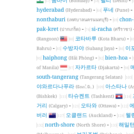
(Bombay)
(Delhi)
57
58
hyderabad
-
푸네
-
(Hyderabad)
(Pune)
64
nonthaburi
-
chon
(เทศบาลนครนนทบุรี)
69
pak-kret
-
si-racha
(ปากเกร็ด)
(ศรีราชา)
74
코타바루
-
(Rangoon)
(Kota Bharu)
80
8
-
수방자야
-
이
Bahru)
(Subang Jaya)
85
86
haiphong
-
bien-hoa
-
(Hải Phòng)
91
92
자카르타
-
of Manila)
(Djakarta)
97
98
south-tangerang
(Tangerang Selatan)
103
야와르다나푸라
아스타나
(கோட்டே)
(A
109
타슈켄트
(Bishkek)
(Tashkent)
115
116
거리
-
오타와
-
(Calgary)
(Ottawa)
121
122
버러
오클랜드
-
웰
(Auckland)
127
128
north-shore
-
해밀
(North Shore)
132
133
-
브리즈번
-