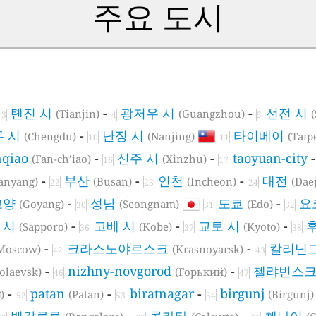
주요 도시
-
톈진 시
-
광저우 시
-
선전 시
(Tianjin)
(Guangzhou)
3
4
5
두 시
-
난징 시
타이베이
(Chengdu)
(Nanjing)
(Taip
10
11
nqiao
-
신주 시
-
taoyuan-city
(Fan-ch’iao)
(Xinzhu)
16
17
-
부산
-
인천
-
대전
anyang)
(Busan)
(Incheon)
(Dae
22
23
24
고양
-
성남
도쿄
-
요
(Goyang)
(Seongnam)
(Edo)
30
31
32
 시
-
고베 시
-
교토 시
-
(Sapporo)
(Kobe)
(Kyoto)
36
37
38
-
크라스노야르스크
-
칼리닌
Moscow)
(Krasnoyarsk)
42
43
-
nizhny-novgorod
-
첼랴빈스
olaevsk)
(Горький)
46
47
-
patan
-
biratnagar
-
birgunj
)
(Patan)
(Birgunj)
52
53
54
벵갈루루
-
콜카타
-
첸나이