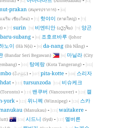
Chennai)
(Ahmedabad)
62
63
mut-prakan
-
(สมุทรปราการ)
68
-
핫야이
-
(แม่ริม เชียงใหม่)
(หาดใหญ่)
72
73
-
surin
비엔티안
양곤
ง)
(ວຽງຈັນ)
77
78
79
baru-subang
-
조호르바루
(Johor
84
하노이
-
da-nang
-
(Hà Nội)
(Đà Nẵng)
90
완
마닐라
(Bandar Seri Begawan)
(City
96
-
탕에랑
-
lembang)
(Kota Tangerang)
101
102
ombo
-
pita-kotte
-
스리자
(මීගමුව)
107
108
hdat
-
tursunzoda
비슈케크
113
114
토
-
밴쿠버
-
캘
(Toronto)
(Vancouver)
119
120
h-york
-
위니펙
-
스카
(Winnipeg)
125
126
manukau
-
waitakere
-
(Manukau)
131
시드니
-
멜버른
utt)
(Syd)
136
137
-
캔버라
-
뉴캐슬