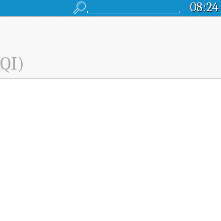
08:24
QI)