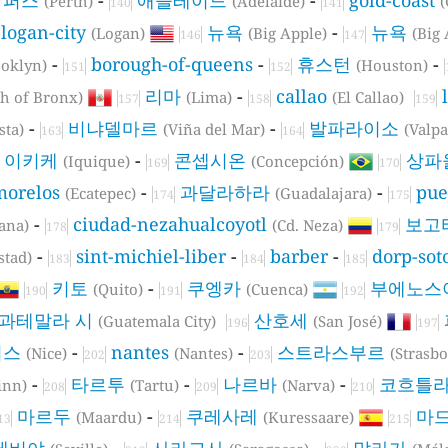
(Perth)
(Adelaide)
(
140
141
logan-city
뉴욕
-
뉴욕
(Logan)
(Big Apple)
(Big 
146
147
-
borough-of-queens
-
휴스턴
-
ooklyn)
(Houston)
151
152
리마
-
callao
h of Bronx)
(Lima)
(El Callao)
157
158
159
-
비냐델마르
-
발파라이소
sta)
(Viña del Mar)
(Valpa
163
164
이키케
-
콘셉시온
상파
(Iquique)
(Concepción)
169
170
morelos
-
과달라하라
-
pue
(Ecatepec)
(Guadalajara)
174
175
-
ciudad-nezahualcoyotl
보고
uana)
(Cd. Neza)
178
179
-
sint-michiel-liber
-
barber
-
dorp-sot
stad)
183
184
185
키토
-
쿠엥카
부에노스
(Quito)
(Cuenca)
190
191
192
과테말라 시
산호세
(Guatemala City)
(San José)
196
197
니스
-
nantes
-
스트라스부르
(Nice)
(Nantes)
(Strasb
202
203
-
타르투
-
나르바
-
코흐틀
inn)
(Tartu)
(Narva)
208
209
210
마르두
-
쿠레사레
마
(Maardu)
(Kuressaare)
13
214
215
세비야
-
사라고사
-
말라가