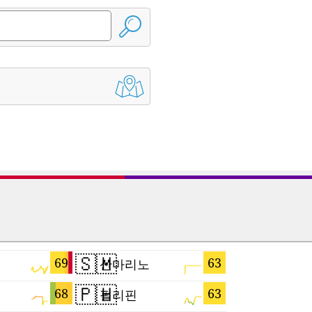
🇸🇲
🇵🇱
69
63
산마리노
폴란드
🇵🇭
🇬🇷
68
63
필리핀
그리스