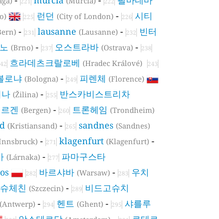
aga)
(Murcia)
221
222
런던
-
시티
o)
(City of London)
225
226
-
lausanne
-
빈터
Bern)
(Lausanne)
231
232
르노
-
오스트라바
-
(Brno)
(Ostrava)
237
238
흐라데츠크랄로베
(Hradec Králové)
42
243
볼로냐
-
피렌체
(Bologna)
(Florence)
249
리나
-
반스카비스트리차
(Žilina)
255
베르겐
-
트론헤임
(Bergen)
(Trondheim)
260
nd
-
sandnes
(Kristiansand)
(Sandnes)
265
-
klagenfurt
-
Innsbruck)
(Klagenfurt)
271
카
-
파마구스타
(Lárnaka)
277
os
바르샤바
-
우치
(Warsaw)
282
283
슈체친
-
비드고슈치
(Szczecin)
289
-
헨트
-
샤를루
(Antwerp)
(Ghent)
294
295
암스테르담
-
로테르