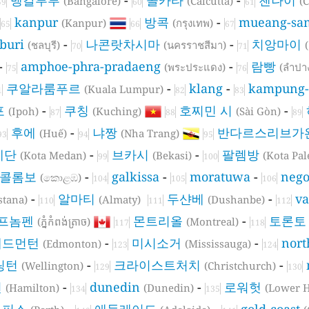
(Bangalore)
(Calcutta)
(
59
60
61
kanpur
방콕
-
mueang-sa
(Kanpur)
(กรุงเทพ)
65
66
67
-buri
-
나콘랏차시마
-
치앙마이
(ชลบุรี)
(นครราชสีมา)
70
71
-
amphoe-phra-pradaeng
-
람빵
(พระประแดง)
(ลำปา
75
76
쿠알라룸푸르
-
klang
-
kampung-
(Kuala Lumpur)
1
82
83
포
-
쿠칭
호찌민 시
-
(Ipoh)
(Kuching)
(Sài Gòn)
87
88
89
후에
-
냐짱
반다르스리브가
(Huế)
(Nha Trang)
93
94
95
메단
-
브카시
-
팔렘방
(Kota Medan)
(Bekasi)
(Kota Pa
99
100
콜롬보
-
galkissa
-
moratuwa
-
neg
(කොළඹ)
104
105
106
-
알마티
두샨베
-
va
stana)
(Almaty)
(Dushanbe)
110
111
112
프놈펜
몬트리올
-
토론
(ភ្នំកំពង់ត្រាច)
(Montreal)
117
118
에드먼턴
-
미시소거
-
nort
(Edmonton)
(Mississauga)
123
124
링턴
-
크라이스트처치
-
(Wellington)
(Christchurch)
129
130
턴
-
dunedin
-
로워헛
(Hamilton)
(Dunedin)
(Lower H
134
135
퍼스
-
애들레이드
-
gold-coast