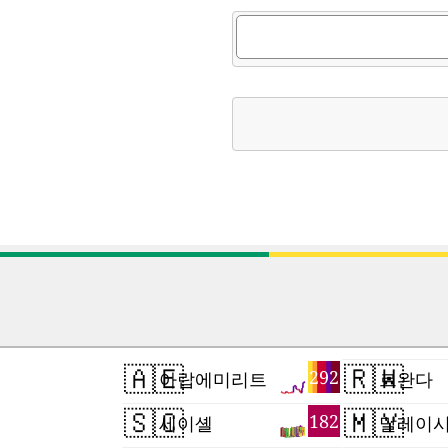
🇦🇪
🇷🇼
292
아랍에미리트
르완다
🇸🇨
🇲🇾
182
세이셸
말레이