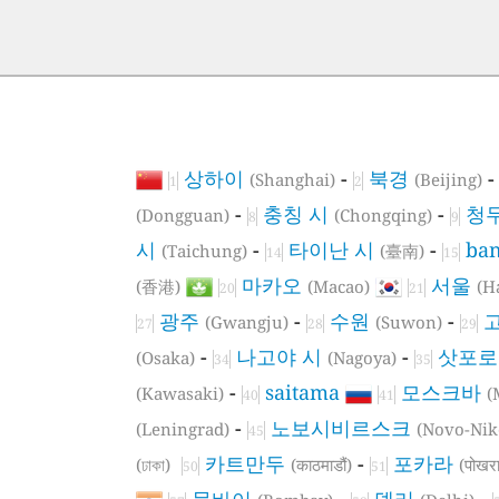
상하이
-
북경
(Shanghai)
(Beijing)
1
2
-
충칭 시
-
청
(Dongguan)
(Chongqing)
8
9
시
-
타이난 시
-
ba
(Taichung)
(臺南)
14
15
마카오
서울
(香港)
(Macao)
(H
20
21
광주
-
수원
-
(Gwangju)
(Suwon)
27
28
29
-
나고야 시
-
삿포로
(Osaka)
(Nagoya)
34
35
-
saitama
모스크바
(Kawasaki)
(
40
41
-
노보시비르스크
(Leningrad)
(Novo-Nik
45
카트만두
-
포카라
(ঢাকা)
(काठमाडौं)
(पोखरा
50
51
뭄바이
-
델리
-