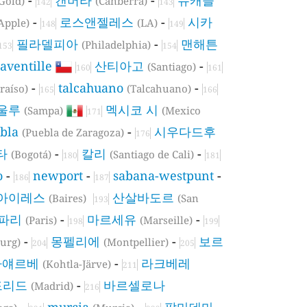
Gold)
(Canberra)
142
143
-
로스앤젤레스
-
시카
Apple)
(LA)
148
149
필라델피아
-
맨해튼
(Philadelphia)
153
154
laventille
산티아고
-
(Santiago)
160
161
-
talcahuano
-
raíso)
(Talcahuano)
165
166
울루
멕시코 시
(Sampa)
(Mexico
171
bla
-
시우다드후
(Puebla de Zaragoza)
176
타
-
칼리
-
(Bogotá)
(Santiago de Cali)
180
181
o
-
newport
-
sabana-westpunt
-
186
187
아이레스
산살바도르
(Baires)
(San
193
파리
-
마르세유
-
(Paris)
(Marseille)
198
199
-
몽펠리에
-
보르
ourg)
(Montpellier)
204
205
라얘르베
-
라크베레
(Kohtla-Järve)
211
드리드
-
바르셀로나
(Madrid)
216
-
murcia
-
팔마데마