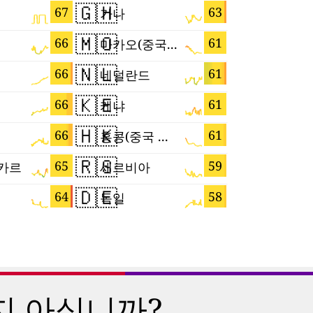
🇬🇭
🇳🇿
67
63
가나
뉴질랜드
🇲🇴
🇲🇶
66
61
마카오(중국 특별행정구)
마르티니
🇳🇱
🇹🇼
66
61
네덜란드
대만
🇰🇪
🇲🇨
66
61
케냐
모나코
🇭🇰
🇨🇾
66
61
홍콩(중국 특별행정구)
키프로스
🇷🇸
🇧🇪
65
59
카르
세르비아
벨기에
🇩🇪
🇸🇰
64
58
독일
슬로바키
지 아십니까?