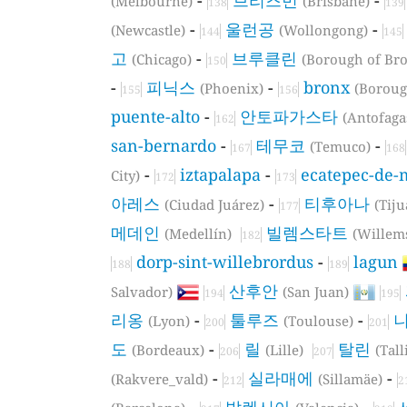
(Melbourne)
(Brisbane)
138
139
-
울런공
-
(Newcastle)
(Wollongong)
144
145
고
-
브루클린
(Chicago)
(Borough of Br
150
-
피닉스
-
bronx
(Phoenix)
(Boroug
155
156
puente-alto
-
안토파가스타
(Antofaga
162
san-bernardo
-
테무코
-
(Temuco)
167
168
-
iztapalapa
-
ecatepec-de-
City)
172
173
아레스
-
티후아나
(Ciudad Juárez)
(Tij
177
메데인
빌렘스타트
(Medellín)
(Willem
182
dorp-sint-willebrordus
-
lagun
188
189
산후안
Salvador)
(San Juan)
194
195
리옹
-
툴루즈
-
(Lyon)
(Toulouse)
200
201
도
-
릴
탈린
(Bordeaux)
(Lille)
(Tall
206
207
-
실라매에
-
(Rakvere_vald)
(Sillamäe)
212
2
-
발렌시아
-