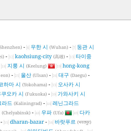
-
우한 시
-
둥관 시
(Shenzhen)
(Wuhan)
6
7
-
kaohsiung-city
-
타이중
ei)
(高雄)
12
13
-
지룽 시
hong-kong
(Keelung)
18
19
-
울산
-
대구
-
jeon)
(Ulsan)
(Daegu)
25
26
코하마 시
-
오사카 시
(Yokohama)
33
후쿠오카 시
-
가와사키 시
(Fukuoka)
39
그라드
-
레닌그라드
(Kaliningrad)
44
크
-
우파
다카
(Chelyabinsk)
(Ufa)
48
49
-
dharan-bazar
-
바랏푸르
(भरतपुर)
55
56
-
아마다바드
-