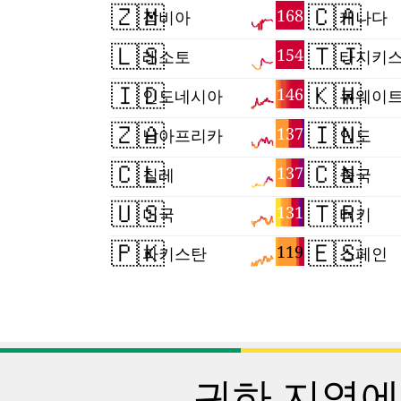
🇿🇲
🇨🇦
168
잠비아
캐나다
🇱🇸
🇹🇯
154
레소토
타지키
🇮🇩
🇰🇼
146
인도네시아
쿠웨이
🇿🇦
🇮🇳
137
남아프리카
인도
🇨🇱
🇨🇳
137
칠레
중국
🇺🇸
🇹🇷
131
미국
터키
🇵🇰
🇪🇸
119
파키스탄
스페인
귀하 지역에