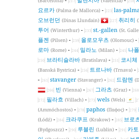
(Barcelona)
(Valencia)
217
218
요르카
-
las-palm
(Palma de Mallorca)
223
오브런던
취리히
(Dinas Llundain)
227
투어
-
st.-gallen
(Winterthur)
(St. Gall
233
플젠
-
올로모우츠
-
(Pilsen)
(Olomouc)
239
로마
-
밀라노
-
나
(Rome)
(Milan)
244
245
브라티슬라바
-
코시체
(Bratislava)
250
251
-
트르나바
-
(Banská Bystrica)
(Trnava)
256
-
stavanger
-
드람멘
(Stavanger)
(
261
262
빈
-
그라츠
-
(Vienna)
(Graz)
266
267
268
필라흐
-
wels
(Villach)
(Wels)
272
273
2
-
paphos
-
(Ammóchostos)
(Παφος)
278
279
-
크라쿠프
-
브로
(Łódź)
(Krakow)
284
285
-
루블린
-
카
(Bydgoszcz)
(Lublin)
290
291
아
-
리에주
-
브