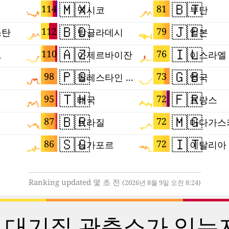
🇲🇽
🇧🇹
114
81
멕시코
부탄
🇧🇩
🇯🇵
112
79
스탄
방글라데시
일본
🇦🇿
🇮🇱
110
76
트
아제르바이잔
이스라엘
🇵🇸
🇬🇧
98
73
팔레스타인 지구
영국
🇹🇭
🇫🇷
95
72
태국
프랑스
🇧🇷
🇲🇬
87
72
브라질
마다가스
🇸🇬
🇮🇹
86
72
싱가포르
이탈리아
Ranking updated 몇 초 전
(2026년 8월 9일 오전 8:24)
 대기질 관측소가 있는