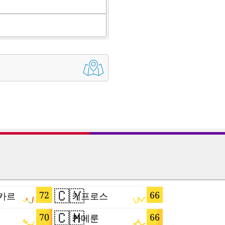
🇨🇾
🇹🇼
72
66
카르
키프로스
대만
🇨🇲
🇲🇰
70
66
카메룬
마케도니