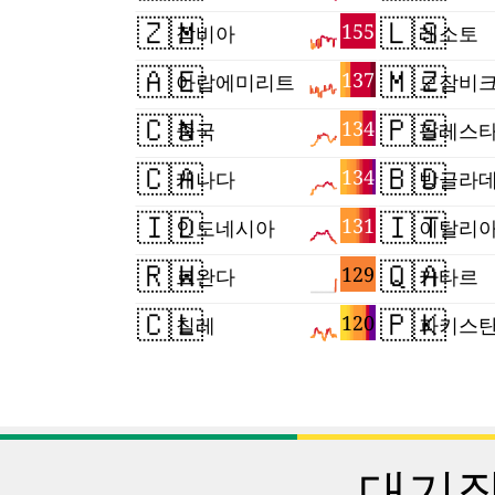
🇿🇲
🇱🇸
155
잠비아
레소토
🇦🇪
🇲🇿
137
아랍에미리트
모잠비
🇨🇳
🇵🇸
134
중국
🇨🇦
🇧🇩
134
캐나다
방글라
🇮🇩
🇮🇹
131
인도네시아
이탈리
🇷🇼
🇶🇦
129
르완다
카타르
🇨🇱
🇵🇰
120
칠레
파키스
대기질