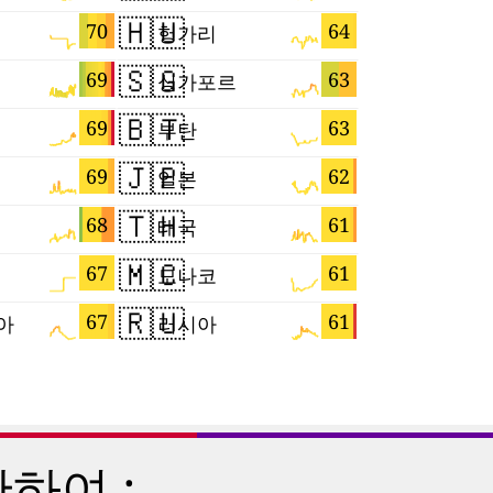
🇭🇺
🇮🇱
70
64
헝가리
이스라엘
🇸🇬
🇸🇮
69
63
싱가포르
슬로베니
🇧🇹
🇧🇦
69
63
부탄
🇯🇵
🇨🇮
69
62
일본
코트디부
🇹🇭
🇧🇷
68
61
태국
브라질
🇲🇨
🇫🇷
67
61
모나코
프랑스
🇷🇺
🇭🇷
67
61
아
러시아
크로아티
하여 :