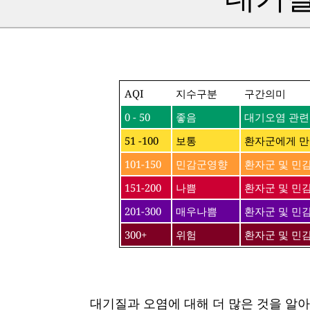
AQI
지수구분
구간의미
0 - 50
좋음
대기오염 관련
51 -100
보통
환자군에게 만
101-150
민감군영향
환자군 및 민
151-200
나쁨
환자군 및 민감
201-300
매우나쁨
환자군 및 민
300+
위험
환자군 및 민
대기질과 오염에 대해 더 많은 것을 알