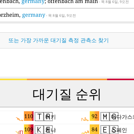
ffenbach,
germany
; offenbach am main
- 목 8월 6일, 9오전
forzheim,
germany
- 목 8월 6일, 9오전
또는 가장 가까운 대기질 측정 관측소 찾기
대기질 순위
🇹🇷
🇲🇬
110
92
터키
마다가스
🇰🇪
🇪🇸
109
84
케냐
스페인