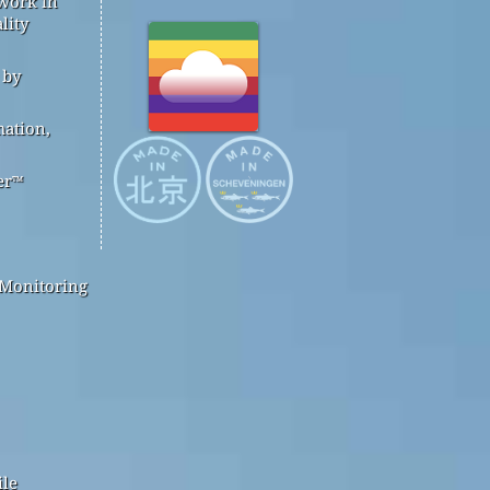
 work in
lity
 by
mation,
er™
 Monitoring
ile