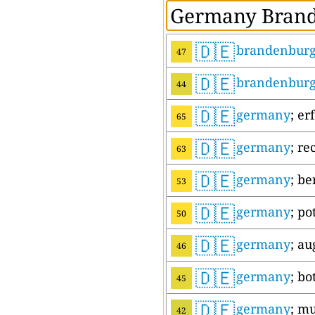
🇩🇪
brandenbur
47
🇩🇪
brandenbur
44
🇩🇪
germany
; er
65
🇩🇪
germany
; r
63
🇩🇪
germany
; be
53
🇩🇪
germany
; p
50
🇩🇪
germany
; a
46
🇩🇪
germany
; bo
45
🇩🇪
germany
; m
42