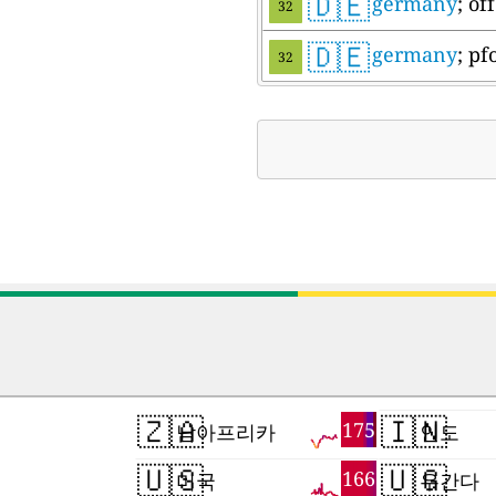
🇩🇪
germany
; o
32
🇩🇪
germany
; p
32
🇿🇦
🇮🇳
175
남아프리카
인도
🇺🇸
🇺🇬
166
미국
우간다