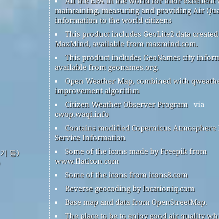
All the EPA in the world for their excellent
maintaining, measuring and providing Air Qua
information to the world citizens
This product includes GeoLite2 data created
MaxMind, available from maxmind.com.
This product includes GeoNames city infor
available from geonames.org.
Open Weather Map, combined with qweath
improvement algorithm
Citizen Weather Observer Program
via
cwop.waqi.info
Contains modified Copernicus Atmosphere
Service Information
Some of the icons made by Freepik from
기 등)
www.flaticon.com
Some of the icons from icons8.com
Reverse geocoding by locationiq.com
Base map and data from OpenStreetMap.
The place to be to enjoy good air quality wh