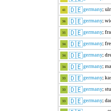
🇩🇪
germany
; u
41
🇩🇪
germany
; w
36
🇩🇪
germany
; f
35
🇩🇪
germany
; fr
34
🇩🇪
germany
; d
34
🇩🇪
germany
; m
34
🇩🇪
germany
; ka
33
🇩🇪
germany
; st
33
🇩🇪
germany
; d
33