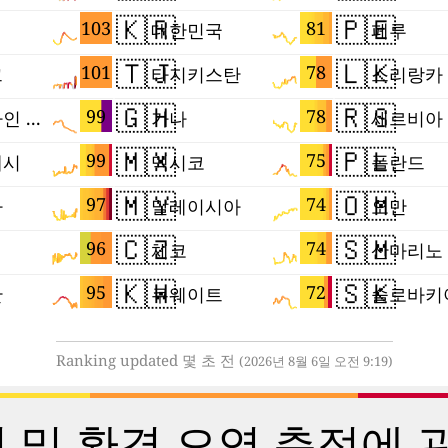
🇰🇷
🇵🇪
103
81
대한민국
페루
🇹🇯
🇱🇰
101
78
크
타지키스탄
스리랑카
🇬🇭
🇷🇸
99
78
팔레스타인 지구
가나
세르비아
🇲🇽
🇵🇱
99
75
데시
멕시코
폴란드
🇲🇾
🇴🇲
97
74
아
말레이시아
오만
🇨🇿
🇸🇲
96
74
체코
산마리노
🇰🇼
🇸🇰
95
72
탄
쿠웨이트
슬로바키
Ranking updated 몇 초 전
(2026년 8월 6일 오전 9:19)
 및 환경 오염 측정에 관