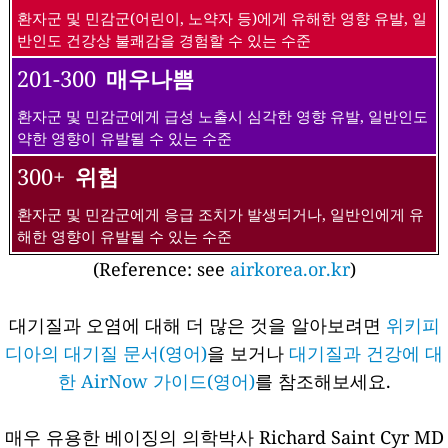
환자군 및 민감군(어린이, 노약자 등)에게 유해한 영향 유발, 일
반인도 건강상 불쾌감을 경험할 수 있는 수준
201-300
매우나쁨
환자군 및 민감군에게 급성 노출시 심각한 영향 유발, 일반인도
약한 영향이 유발될 수 있는 수준
300+
위험
환자군 및 민감군에게 응급 조치가 발생되거나, 일반인에게 유
해한 영향이 유발될 수 있는 수준
(Reference: see
airkorea.or.kr
)
대기질과 오염에 대해 더 많은 것을 알아보려면
위키피
디아의 대기질 문서(영어)
을 보거나
대기질과 건강에 대
한 AirNow 가이드(영어)
를 참조해보세요.
매우 유용한 베이징의 의학박사 Richard Saint Cyr MD