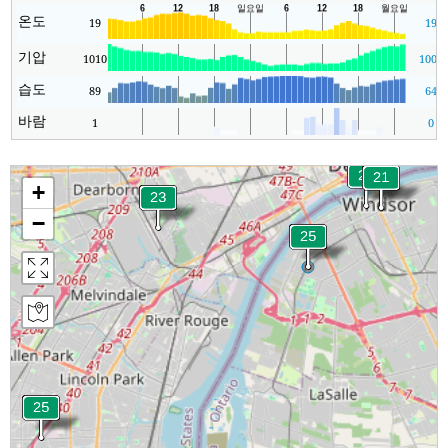
온도
19
19
기압
1010
1006
습도
89
64
바람
1
0
+
−