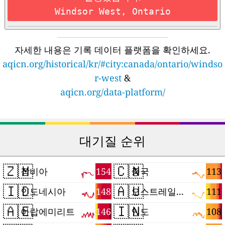
Windsor West, Ontario
자세한 내용은 기록 데이터 플랫폼을 확인하세요.
aqicn.org/historical/kr/#city:canada/ontario/windso
r-west
&
aqicn.org/data-platform/
대기질 순위
🇿🇲
🇨🇳
154
113
잠비아
중국
🇮🇩
🇦🇺
148
111
인도네시아
오스트레일리아
🇦🇪
🇮🇳
146
108
아랍에미리트
인도