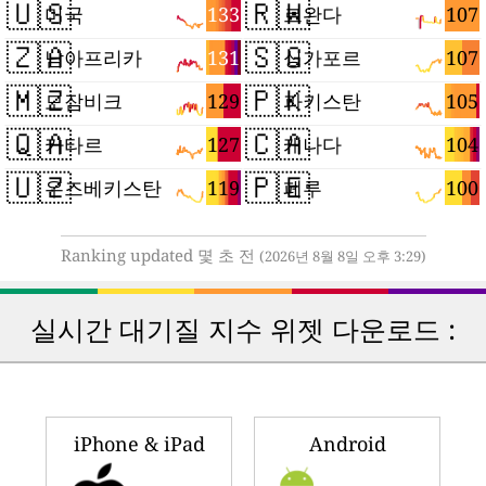
🇺🇸
🇷🇼
133
107
미국
르완다
🇿🇦
🇸🇬
131
107
남아프리카
싱가포르
🇲🇿
🇵🇰
129
105
모잠비크
파키스탄
🇶🇦
🇨🇦
127
104
카타르
캐나다
🇺🇿
🇵🇪
119
100
우즈베키스탄
페루
Ranking updated 몇 초 전
(2026년 8월 8일 오후 3:29)
실시간 대기질 지수 위젯 다운로드 :
iPhone & iPad
Android