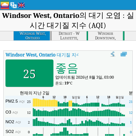
Windsor West, Ontario
의 대기 오염 : 실
시간 대기질 지수 (AQI)
Windsor West,
Detroit - W
Windsor
Ontario
Lafayette,
Downtown,
Michigan
Ontario
Windsor West, Ontario
대기질 지수
:
Windsor West, Ontario실시간
좋음
25
업데이트됨 2026년 8월 3일, 03:00
온도:
19
°C
현재의
지난 2일
분
PM2.5
25
21
AQI
O3
12
12
AQI
NO2
2
1
AQI
SO2
0
0
AQI