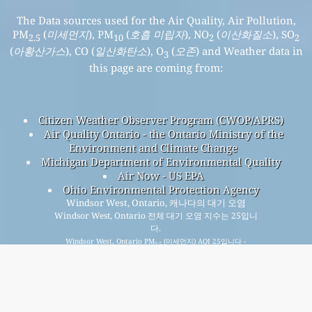
The Data sources used for the Air Quality, Air Pollution,
PM
(
미세먼지
), PM
(
호흡 미립자
), NO
(
이산화질소
), SO
2.5
10
2
2
(
아황산가스
), CO (
일산화탄소
), O
(
오존
) and Weather data in
3
this page are coming from:
Citizen Weather Observer Program (CWOP/APRS)
Air Quality Ontario - the Ontario Ministry of the
Environment and Climate Change
Michigan Department of Environmental Quality
Air Now - US EPA
Ohio Environmental Protection Agency
Windsor West, Ontario, 캐나다의 대기 오염
Windsor West, Ontario 전체 대기 오염 지수는 25입니
다.
Windsor West, Ontario PM
(미세먼지) AQI 25입니다 -
2.5
Windsor West, Ontario PM
(호흡 미립자) AQI n/a입니다 -
10
Windsor West, Ontario NO
(이산화질소) AQI 2입니다 -
2
Windsor West, Ontario SO
(아황산가스) AQI 0입니다 -
2
Windsor West, Ontario O
(오존) AQI 12입니다 - Windsor
3
West, Ontario CO (일산화탄소) AQI n/a입니다 -