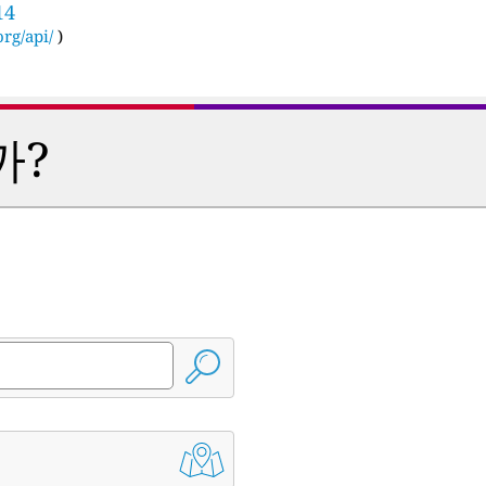
14
rg/api/
)
까?