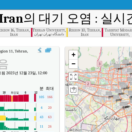
 Iran
의 대기 오염 : 실시간
egion 16, Tehran,
Tehran University, Tehran
Region 10, Tehran,
Tarbiyat Modar
Iran
Iran
University,
دانشگاه تهران تهران
Tehran, Iran
egion 11, Tehran, Iran실시간 대기질 지수 (AQI).
+
음
−
 2025년 12월 23일, 12:00
분
최대
105
166
4
20
43
63
11
26