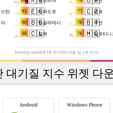
🇷🇸
🇴🇲
세르비아
오만
🇪🇨
🇨🇿
95
77
키스탄
에콰도르
체코
🇧🇩
🇧🇹
90
76
시아
방글라데시
부탄
🇨🇱
🇲🇶
88
76
칠레
마르티니
Ranking updated 1분 전
(2026년 8월 7일 오후 10:51)
 대기질 지수 위젯 다운
Android
Windows Phone