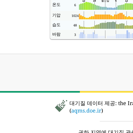
온도
6
기압
1024
습도
48
바람
3
대기질 데이터 제공:
the Iran 
(
aqms.doe.ir
)
귀하 지역에 대기질 관