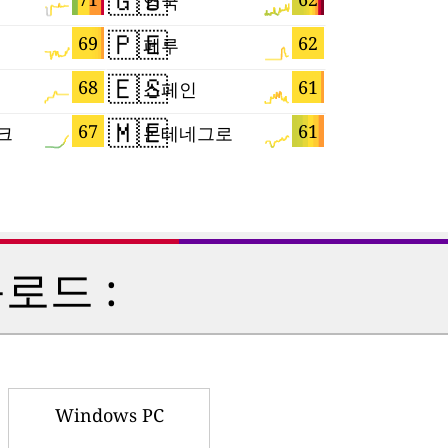
🇬🇧
🇱🇰
영국
스리랑카
🇵🇪
🇸🇬
69
62
페루
싱가포르
🇪🇸
🇨🇻
68
61
스페인
카보베르
🇲🇪
🇸🇲
67
61
크
몬테네그로
산마리노
로드 :
Windows PC