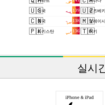
🇶🇦
🇨🇦
카타르
캐나다
🇺🇸
🇺🇿
139
미국
우즈베
🇨🇳
🇲🇾
138
중국
말레이
🇵🇰
🇹🇷
136
파키스탄
터키
실시간
iPhone & iPad