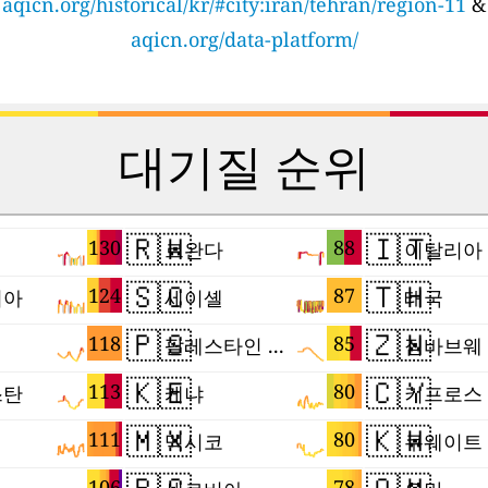
aqicn.org/historical/kr/#city:iran/tehran/region-11
&
aqicn.org/data-platform/
대기질 순위
🇷🇼
🇮🇹
130
88
르완다
이탈리아
🇸🇨
🇹🇭
124
87
리아
세이셸
태국
🇵🇸
🇿🇼
118
85
팔레스타인 지구
짐바브웨
🇰🇪
🇨🇾
113
80
스탄
케냐
키프로스
🇲🇽
🇰🇼
111
80
멕시코
쿠웨이트
106
78