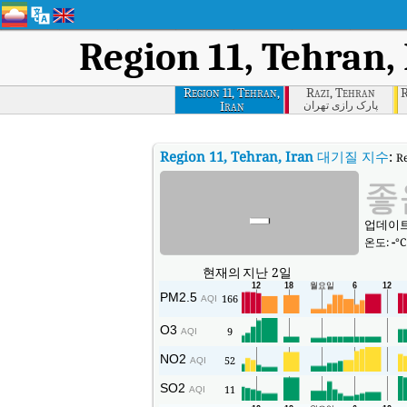
Region 11, Tehran,
Region 11, Tehran,
Razi, Tehran
R
Iran
پارک رازی تهران
Region 11, Tehran, Iran
대기질 지수
:
R
-
좋
업데이트됨
온도:
-
°C
현재의
지난 2일
PM2.5
166
AQI
O3
9
AQI
NO2
52
AQI
SO2
11
AQI