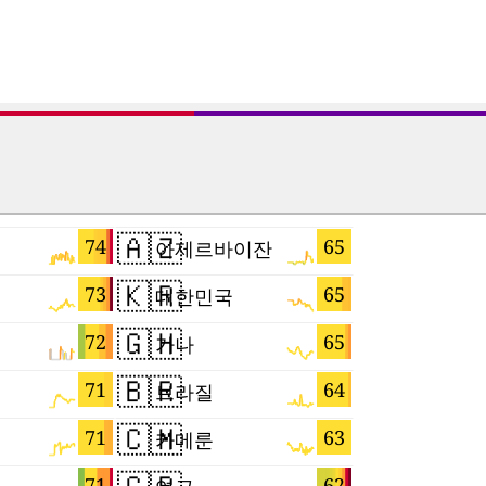
🇦🇿
🇦🇺
74
65
아제르바이잔
🇰🇷
🇮🇱
73
65
대한민국
이스라엘
🇬🇭
🇹🇼
72
65
가나
대만
🇧🇷
🇲🇬
71
64
브라질
마다가스
🇨🇲
🇾🇹
71
63
카메룬
마요트
71
62