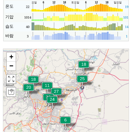
온도
22
19
기압
1014
1013
습도
40
14
바람
3
1
+
−