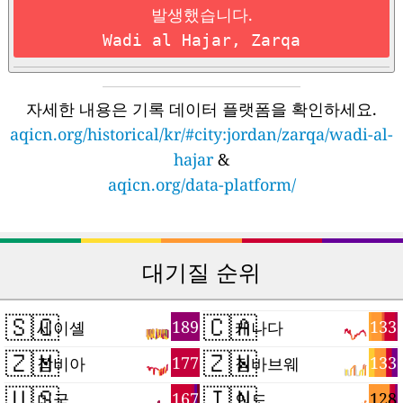
발생했습니다.
Wadi al Hajar, Zarqa
자세한 내용은 기록 데이터 플랫폼을 확인하세요.
aqicn.org/historical/kr/#city:jordan/zarqa/wadi-al-
hajar
&
aqicn.org/data-platform/
대기질 순위
🇸🇨
🇨🇦
189
133
세이셸
캐나다
🇿🇲
🇿🇼
177
133
잠비아
짐바브웨
🇺🇸
🇮🇳
167
128
미국
인도