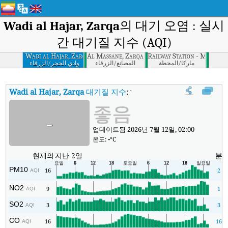
Wadi al Hajar, Zarqa
의 대기 오염 : 실시
간 대기질 지수 (AQI)
Wadi al Hajar, Zarqa
Al Massane, Zarqa
Railway Station - Mahata
ﻣﺎرﻛﺎ/اﻟﻤﺤﻄﺔ
اﻟﻤﺼﺎﻧﻊ/اﻟﺰرﻗﺎء
وادي اﻟﺤﺠﺮ/اﻟﺰرﻗﺎء
Wadi al Hajar, Zarqa
대기질 지수
:
Wadi al Hajar, Zarqa실시간 대기질
좋음
-
업데이트됨 2026년 7월 12일, 02:00
온도:
-
°C
현재의
지난 2일
분
PM10
16
2
AQI
NO2
9
1
AQI
SO2
3
3
AQI
CO
16
16
AQI