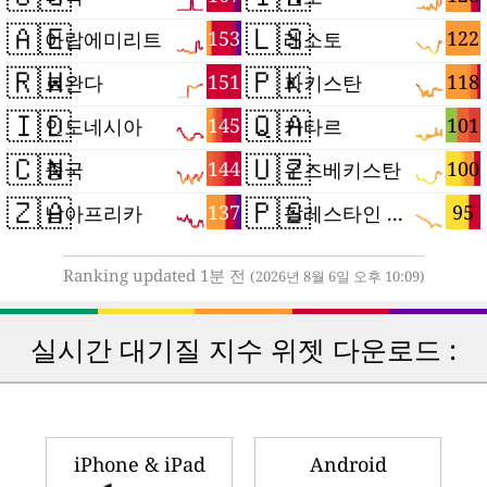
🇦🇪
🇱🇸
153
122
아랍에미리트
레소토
🇷🇼
🇵🇰
151
118
르완다
파키스탄
🇮🇩
🇶🇦
145
101
인도네시아
카타르
🇨🇳
🇺🇿
144
100
중국
우즈베키스탄
🇿🇦
🇵🇸
137
95
남아프리카
팔레스타인 지구
Ranking updated 1분 전
(2026년 8월 6일 오후 10:09)
실시간 대기질 지수 위젯 다운로드 :
iPhone & iPad
Android