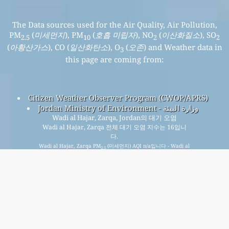
The Data sources used for the Air Quality, Air Pollution,
PM
(
미세먼지
), PM
(
호흡 미립자
), NO
(
이산화질소
), SO
2.5
10
2
2
(
아황산가스
), CO (
일산화탄소
), O
(
오존
) and Weather data in
3
this page are coming from:
Citizen Weather Observer Program (CWOP/APRS)
Jordan Ministry of Environment - وزارة البيئة
Wadi al Hajar, Zarqa, Jordan의 대기 오염
Wadi al Hajar, Zarqa 전체 대기 오염 지수는 16입니
다.
Wadi al Hajar, Zarqa PM
(미세먼지) AQI n/a입니다 - Wadi al
2.5
Hajar, Zarqa PM
(호흡 미립자) AQI 16입니다 - Wadi al
10
Hajar, Zarqa NO
(이산화질소) AQI 9입니다 - Wadi al Hajar,
2
Zarqa SO
(아황산가스) AQI 3입니다 - Wadi al Hajar, Zarqa O
2
3
(오존) AQI n/a입니다 - Wadi al Hajar, Zarqa CO (일산화탄소)
AQI 16입니다 -
무료 월간 메일링 리스트에 가입하고 새 기사가 나올 때 알림