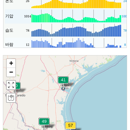
온도
26
24
기압
1014
1006
습도
78
78
바람
12
8
+
−