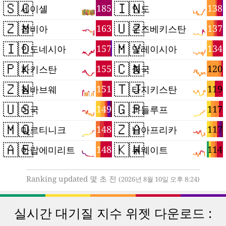
🇸🇨
🇮🇳
185
138
세이셸
인도
🇿🇲
🇺🇿
163
137
잠비아
우즈베키스탄
🇮🇩
🇲🇾
157
134
인도네시아
말레이시아
🇵🇰
🇨🇳
155
120
파키스탄
중국
🇿🇼
🇹🇯
151
119
짐바브웨
타지키스탄
🇺🇸
🇬🇵
149
117
미국
과들루프
🇲🇶
🇿🇦
148
117
마르티니크
남아프리카
🇦🇪
🇰🇼
148
114
아랍에미리트
쿠웨이트
Ranking updated 몇 초 전
(2026년 8월 10일 오후 8:24)
실시간 대기질 지수 위젯 다운로드 :