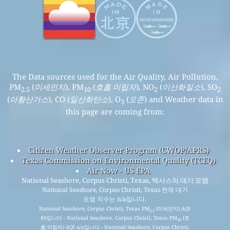
The Data sources used for the Air Quality, Air Pollution,
PM
(
미세먼지
), PM
(
호흡 미립자
), NO
(
이산화질소
), SO
2.5
10
2
2
(
아황산가스
), CO (
일산화탄소
), O
(
오존
) and Weather data in
3
this page are coming from:
Citizen Weather Observer Program (CWOP/APRS)
Texas Commission on Environmental Quality (TCEQ)
Air Now - US EPA
National Seashore, Corpus Christi, Texas, 텍사스의 대기 오염
National Seashore, Corpus Christi, Texas 전체 대기
오염 지수는 n/a입니다.
National Seashore, Corpus Christi, Texas PM
(미세먼지) AQI
2.5
80입니다 - National Seashore, Corpus Christi, Texas PM
(호
10
흡 미립자) AQI n/a입니다 - National Seashore, Corpus Christi,