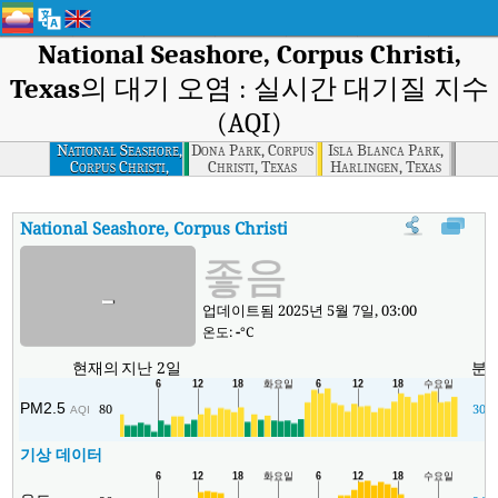
National Seashore, Corpus Christi,
Texas
의 대기 오염 : 실시간 대기질 지수
(AQI)
National Seashore,
Dona Park, Corpus
Isla Blanca Park,
Corpus Christi,
Christi, Texas
Harlingen, Texas
Texas
National Seashore, Corpus Christi, Texas
대기질 지수
:
Nationa
좋음
-
업데이트됨 2025년 5월 7일, 03:00
온도:
-
°C
현재의
지난 2일
분
PM2.5
80
30
AQI
기상 데이터