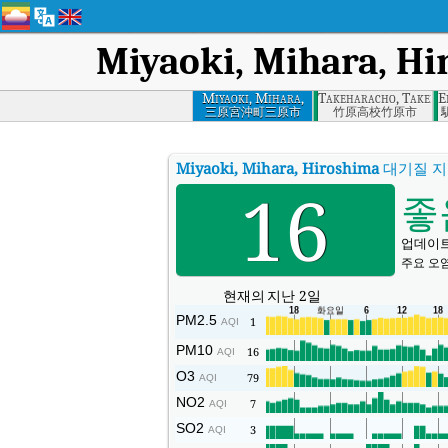
Miyaoki, Mihara, H
Miyaoki, Mihara,
Takeharacho, Takeha
E
Hiroshima
三原宮沖町三原市
竹原高校竹原市
Miyaoki, Mihara, Hiroshima
대기질 지
16
좋
업데이트됨
주요 오염
현재의
지난 2일
PM2.5
1
AQI
PM10
16
AQI
O3
79
AQI
NO2
7
AQI
SO2
3
AQI