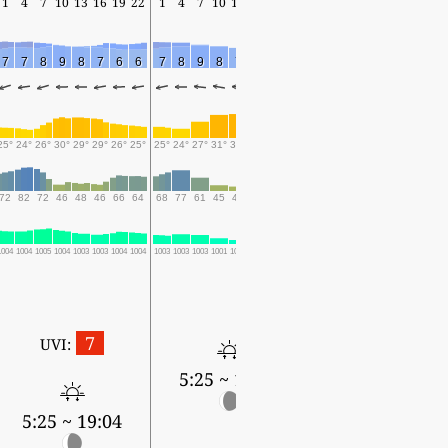
1
4
7
10
13
16
19
22
1
4
7
10
13
16
19
22
1
4
7
10
13
16
19
7
7
8
9
8
7
6
6
7
8
9
8
7
6
3
2
2
2
2
3
3
2
0
25°
24°
26°
30°
29°
29°
26°
25°
25°
24°
27°
31°
31°
27°
23°
22°
21°
21°
26°
31°
32°
27°
24°
72
82
72
46
48
46
66
64
68
77
61
45
42
54
68
73
75
79
60
43
43
66
72
1004
1004
1005
1004
1003
1003
1004
1004
1003
1003
1003
1001
1001
1001
1002
1002
1001
1002
1002
1000
1000
1000
1001
7
UVI:
5:25 ~ 19:03
5:26 ~ 19:02
5:25 ~ 19:04