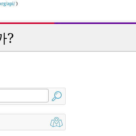
rg/api/
)
까?