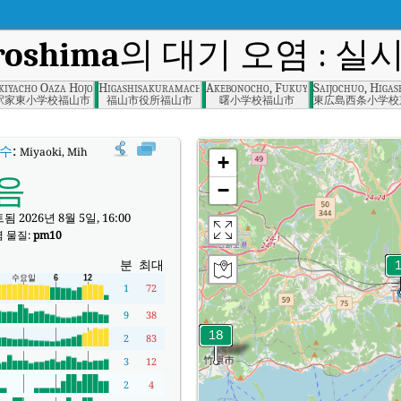
iroshima
의 대기 오염 : 실시
ra, Hiroshima
kiyacho Oaza Hojoji, Fukuyama, Hiroshima
Higashisakuramachi, Fukuyama, Hiroshima
Akebonocho, Fukuyama, Hiroshima P
Saijochuo, Higa
駅家東小学校福山市
福山市役所福山市
曙小学校福山市
東広島西条小学校
수
:
Miyaoki, Mihara, Hiroshima실시간 대기질 지수 (AQI).
+
음
−
 2026년 8월 5일, 16:00
 물질:
pm10
분
최대
1
72
9
38
2
83
3
12
2
4