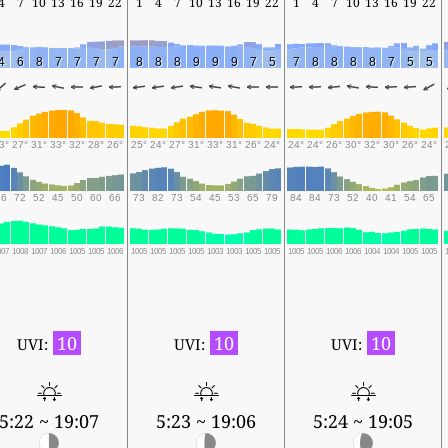
4
7
10
13
16
19
22
1
4
7
10
13
16
19
22
1
4
7
10
13
16
19
22
4
6
8
7
7
7
7
8
8
8
9
9
9
7
5
7
8
8
8
8
7
5
5
3°
27°
31°
33°
32°
28°
26°
25°
24°
27°
31°
33°
31°
26°
24°
24°
24°
26°
30°
32°
30°
26°
24°
86
72
52
45
50
60
66
73
82
73
54
45
53
65
79
84
84
73
52
40
41
54
65
007
1008
1007
1006
1005
1005
1006
1005
1005
1005
1005
1003
1003
1005
1005
1005
1005
1006
1006
1004
1004
1005
1005
10
10
10
UVI:
UVI:
UVI:
5:22 ~ 19:07
5:23 ~ 19:06
5:24 ~ 19:05