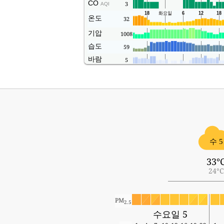
CO
3
AQI
온도
32
기압
1008
습도
59
바람
5
수 5
33°
24°C
PM
2.5
수요일 5