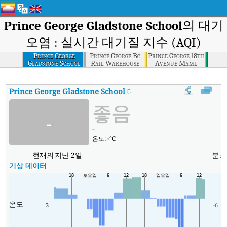
Prince George Gladstone School
의 대기
오염 : 실시간 대기질 지수 (AQI)
Prince George
Prince George Bc
Prince George 18th
Gladstone School
Rail Warehouse
Avenue Maml
Prince George Gladstone School
대기질 지수
:
Prince George Gl
좋음
-
-
온도:
-
°C
현재의
지난 2일
분
기상 데이터
온도
3
-6