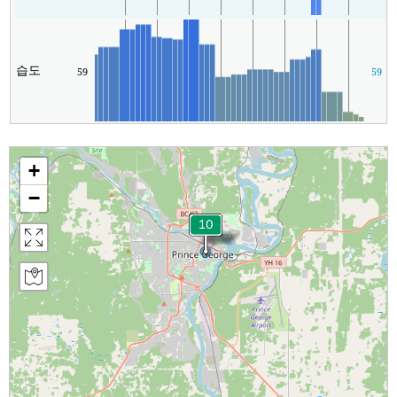
습도
59
59
+
−