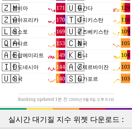
🇿🇲
🇺🇬
171
129
잠비아
우간다
🇿🇦
🇹🇯
170
116
남아프리카
타지키스탄
🇱🇸
🇺🇿
169
109
레소토
우즈베키스탄
🇶🇦
🇨🇳
153
105
카타르
중국
🇦🇪
🇰🇪
149
104
아랍에미리트
케냐
🇮🇩
🇦🇿
144
103
인도네시아
아제르바이잔
🇺🇸
🇸🇬
140
103
미국
싱가포르
Ranking updated 1분 전
(2026년 8월 8일 오후 8:14)
실시간 대기질 지수 위젯 다운로드 :