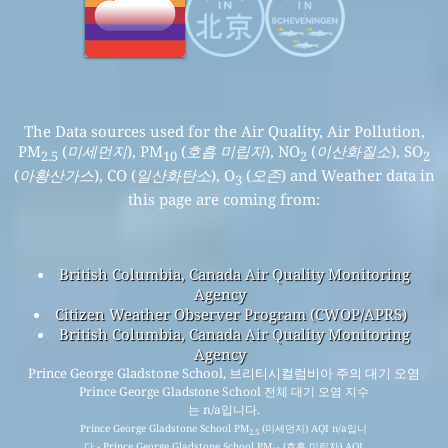
The Data sources used for the Air Quality, Air Pollution,
PM
(
미세먼지
), PM
(
호흡 미립자
), NO
(
이산화질소
), SO
2.5
10
2
2
(
아황산가스
), CO (
일산화탄소
), O
(
오존
) and Weather data in
3
this page are coming from:
British Columbia, Canada Air Quality Monitoring
Agency
Citizen Weather Observer Program (CWOP/APRS)
British Columbia, Canada Air Quality Monitoring
Agency
Prince George Gladstone School, 브리티시컬럼비아 주의 대기 오염
Prince George Gladstone School 전체 대기 오염 지수
는 n/a입니다.
Prince George Gladstone School PM
(미세먼지) AQI n/a입니
2.5
다 - Prince George Gladstone School PM
(호흡 미립자) AQI