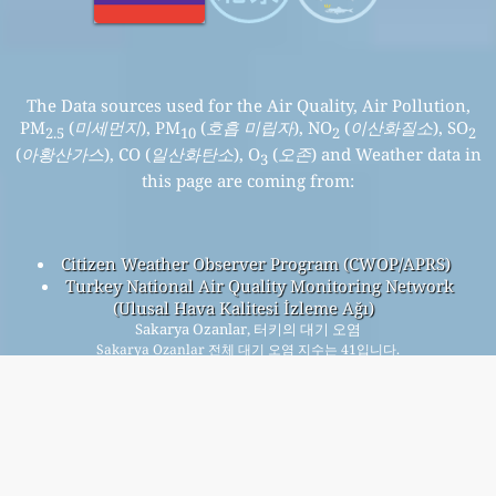
The Data sources used for the Air Quality, Air Pollution,
PM
(
미세먼지
), PM
(
호흡 미립자
), NO
(
이산화질소
), SO
2.5
10
2
2
(
아황산가스
), CO (
일산화탄소
), O
(
오존
) and Weather data in
3
this page are coming from:
Citizen Weather Observer Program (CWOP/APRS)
Turkey National Air Quality Monitoring Network
(Ulusal Hava Kalitesi İzleme Ağı)
Sakarya Ozanlar, 터키의 대기 오염
Sakarya Ozanlar 전체 대기 오염 지수는 41입니다.
Sakarya Ozanlar PM
(미세먼지) AQI 41입니다 - Sakarya
2.5
Ozanlar PM
(호흡 미립자) AQI 28입니다 - Sakarya Ozanlar
10
NO
(이산화질소) AQI 3입니다 - Sakarya Ozanlar SO
(아황산가
2
2
스) AQI 14입니다 - Sakarya Ozanlar O
(오존) AQI 39입니다 -
3
Sakarya Ozanlar CO (일산화탄소) AQI 6입니다 -