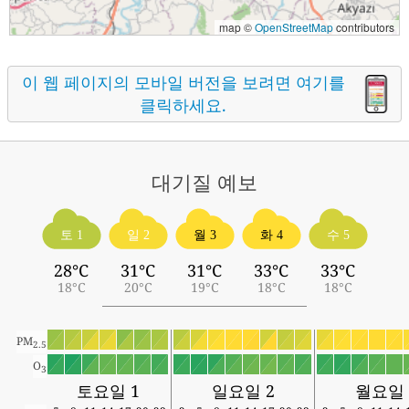
map ©
OpenStreetMap
contributors
이 웹 페이지의 모바일 버전을 보려면 여기를
클릭하세요.
대기질
예보
토 1
일 2
월 3
화 4
수 5
28°C
31°C
31°C
33°C
33°C
18°C
20°C
19°C
18°C
18°C
PM
2.5
O
3
토요일 1
일요일 2
월요일 