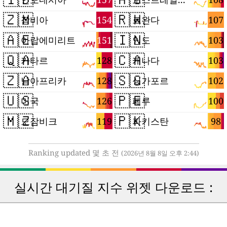
🇿🇲
🇷🇼
154
107
잠비아
르완다
🇦🇪
🇮🇳
151
103
아랍에미리트
인도
🇶🇦
🇨🇦
128
103
카타르
캐나다
🇿🇦
🇸🇬
128
102
남아프리카
싱가포르
🇺🇸
🇵🇪
126
100
미국
페루
🇲🇿
🇵🇰
119
98
모잠비크
파키스탄
Ranking updated 몇 초 전
(2026년 8월 8일 오후 2:44)
실시간 대기질 지수 위젯 다운로드 :