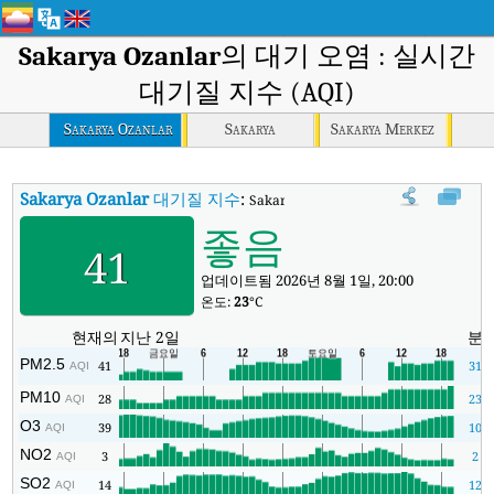
Sakarya Ozanlar
의 대기 오염 : 실시간
대기질 지수 (AQI)
Sakarya Ozanlar
Sakarya
Sakarya Merkez
Sakarya Ozanlar
대기질 지수
:
Sakarya Ozanlar실시간 대기질 지수 (AQI
좋음
41
업데이트됨 2026년 8월 1일, 20:00
온도:
23
°C
현재의
지난 2일
분
PM2.5
41
31
AQI
PM10
28
23
AQI
O3
39
10
AQI
NO2
3
2
AQI
SO2
14
12
AQI