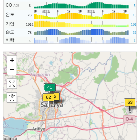
CO
6
5
AQI
온도
23
13
기압
1014
1013
습도
78
36
바람
4
1
+
−