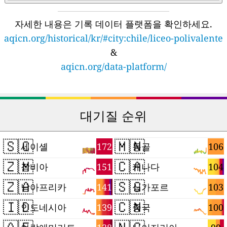
자세한 내용은 기록 데이터 플랫폼을 확인하세요.
aqicn.org/historical/kr/#city:chile/liceo-polivalente
&
aqicn.org/data-platform/
대기질 순위
🇸🇨
🇲🇳
172
106
세이셸
몽골
🇿🇲
🇨🇦
151
104
잠비아
캐나다
🇿🇦
🇸🇬
141
103
남아프리카
싱가포르
🇮🇩
🇨🇳
139
100
인도네시아
중국