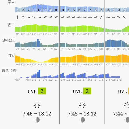
풍속
3
3
7
11
13
11
9
8
8
6
6
6
7
7
6
3
3
3
3
3
온도
9°
10°
11°
11°
10°
11°
10°
9°
9°
9°
9°
10°
10°
10°
9°
8°
7°
6°
6°
8°
상대습도
71
64
72
75
78
61
62
67
70
65
64
66
64
65
70
69
82
81
80
75
기압
1021
1020
1019
1018
1016
1017
1019
1020
1021
1021
1021
1022
1021
1020
1021
1022
1022
1021
1022
1022
1
총 강수량
NaN
NaN
1.8
5
0.6
1.2
1
2.9
1.5
3.1
1.7
2.7
0.8
2
1.8
2.4
0.6
0.6
2
2
UVI:
UVI:
UVI:
7:46 ~ 18:12
7:45 ~ 18:12
7:44 ~