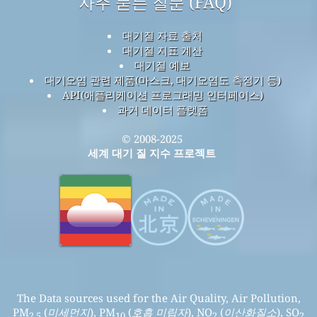
자주 묻는 질문 (FAQ)
대기질 자료 출처
대기질 지표 계산
대기질 예보
대기오염 관련 제품(마스크, 대기오염도 측정기 등)
API(애플리케이션 프로그래밍 인터페이스)
과거 데이터 플랫폼
© 2008-2025
세계 대기 질 지수 프로젝트
The Data sources used for the Air Quality, Air Pollution,
PM
(
미세먼지
), PM
(
호흡 미립자
), NO
(
이산화질소
), SO
2.5
10
2
2