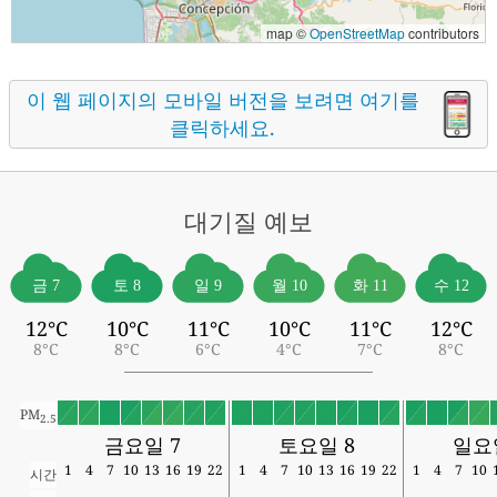
map ©
OpenStreetMap
contributors
이 웹 페이지의 모바일 버전을 보려면 여기를
클릭하세요.
대기질
예보
금 7
토 8
일 9
월 10
화 11
수 12
12°C
10°C
11°C
10°C
11°C
12°C
8°C
8°C
6°C
4°C
7°C
8°C
PM
2.5
금요일 7
토요일 8
일요
1
4
7
10
13
16
19
22
1
4
7
10
13
16
19
22
1
4
7
10
시간