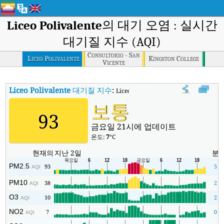
Liceo Polivalente
의 대기 오염 : 실시간
대기질 지수 (AQI)
Consultorio - San
Liceo Polivalente
Kingston College
Vicente
Liceo Polivalente
대기질 지수
:
Liceo Polivalente실시간 대기질 지수 (AQ
보통
93
금요일 21시에 업데이트
온도:
7
°C
현재의
지난 2일
분
PM2.5
93
5
AQI
PM10
38
2
AQI
O3
10
2
AQI
NO2
7
0
AQI