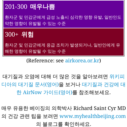
201-300
매우나쁨
환자군 및 민감군에게 급성 노출시 심각한 영향 유발, 일반인도
약한 영향이 유발될 수 있는 수준
300+
위험
환자군 및 민감군에게 응급 조치가 발생되거나, 일반인에게 유
해한 영향이 유발될 수 있는 수준
(Reference: see
airkorea.or.kr
)
대기질과 오염에 대해 더 많은 것을 알아보려면
위키피
디아의 대기질 문서(영어)
을 보거나
대기질과 건강에 대
한 AirNow 가이드(영어)
를 참조해보세요.
매우 유용한 베이징의 의학박사 Richard Saint Cyr MD
의 건강 관련 팁을 보려면
www.myhealthbeijing.com
의 블로그를 확인하세요.