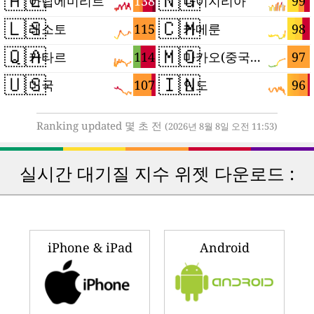
🇦🇪
🇳🇬
138
99
아랍에미리트
나이지리아
🇱🇸
🇨🇲
115
98
레소토
카메룬
🇶🇦
🇲🇴
114
97
카타르
마카오(중국 특별행정구)
🇺🇸
🇮🇳
107
96
미국
인도
Ranking updated 몇 초 전
(2026년 8월 8일 오전 11:53)
실시간 대기질 지수 위젯 다운로드 :
iPhone & iPad
Android