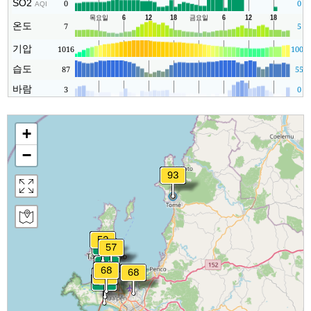
SO2
0
0
AQI
온도
7
5
기압
1016
1005
습도
87
55
바람
3
0
+
−