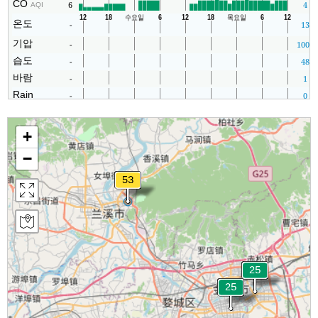
CO
6
4
AQI
온도
-
13
기압
-
1004
습도
-
48
바람
-
1
Rain
-
0
+
−