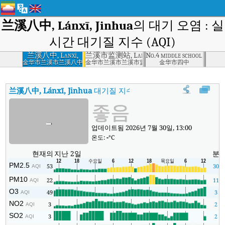
兰溪八中, Lánxī, Jinhua
의 대기 오염 : 실
시간 대기질 지수 (AQI)
兰溪八中, Lanxī,
兰溪市监测站, Lanxī, Jinhua
No.4 middle school, Jinhua
Jinhua
金华市兰溪市兰溪八中
金华市兰溪市兰溪市监测站
金华市四中
兰溪八中, Lánxī, Jinhua
대기질 지수
:
兰溪八中, Lánxī, Jinhua실시간 
좋음
-
업데이트됨 2026년 7월 30일, 13:00
온도:
-
°C
현재의
지난 2일
분
PM2.5
53
30
AQI
PM10
22
11
AQI
O3
49
3
AQI
NO2
3
2
AQI
SO2
3
2
AQI