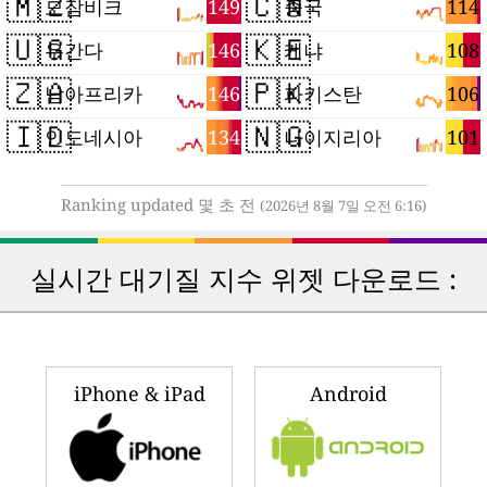
🇲🇿
🇨🇳
149
114
모잠비크
중국
🇺🇬
🇰🇪
146
108
우간다
케냐
🇿🇦
🇵🇰
146
106
남아프리카
파키스탄
🇮🇩
🇳🇬
134
101
인도네시아
나이지리아
Ranking updated 몇 초 전
(2026년 8월 7일 오전 6:16)
실시간 대기질 지수 위젯 다운로드 :
iPhone & iPad
Android