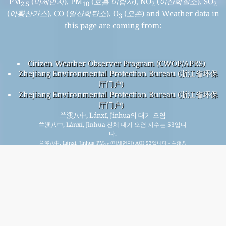
PM
(
미세먼지
), PM
(
호흡 미립자
), NO
(
이산화질소
), SO
2.5
10
2
2
(
아황산가스
), CO (
일산화탄소
), O
(
오존
) and Weather data in
3
this page are coming from:
Citizen Weather Observer Program (CWOP/APRS)
Zhejiang Environmental Protection Bureau (浙江省环保
厅门户)
Zhejiang Environmental Protection Bureau (浙江省环保
厅门户)
兰溪八中, Lánxī, Jinhua의 대기 오염
兰溪八中, Lánxī, Jinhua 전체 대기 오염 지수는 53입니
다.
兰溪八中, Lánxī, Jinhua PM
(미세먼지) AQI 53입니다 - 兰溪八
2.5
中, Lánxī, Jinhua PM
(호흡 미립자) AQI 22입니다 - 兰溪八中,
10
Lánxī, Jinhua NO
(이산화질소) AQI 3입니다 - 兰溪八中, Lánxī,
2
Jinhua SO
(아황산가스) AQI 3입니다 - 兰溪八中, Lánxī, Jinhua
2
O
(오존) AQI 49입니다 - 兰溪八中, Lánxī, Jinhua CO (일산화탄
3
소) AQI 6입니다 -
무료 월간 메일링 리스트에 가입하고 새 기사가 나올 때 알림