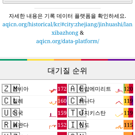
자세한 내용은 기록 데이터 플랫폼을 확인하세요.
aqicn.org/historical/kr/#city:zhejiang/jinhuashi/lan
xibazhong
&
aqicn.org/data-platform/
대기질 순위
🇿🇲
🇦🇪
172
120
잠비아
아랍에미리트
🇨🇱
🇨🇦
160
119
칠레
캐나다
🇺🇸
🇹🇯
159
119
미국
타지키스탄
🇷🇼
🇮🇳
152
115
르완다
인도