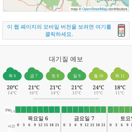
map ©
OpenStreetMap
contributors
이 웹 페이지의 모바일 버전을 보려면 여기를
클릭하세요.
대기질
예보
목 6
금 7
토 8
일 9
월 10
화 11
20°C
21°C
21°C
21°C
24°C
18°C
14°C
16°C
14°C
15°C
15°C
11°C
PM
2.5
목요일 6
금요일 7
토요
0
3
6
9
12
15
18
21
0
3
6
9
12
15
18
21
0
3
6
9
시간