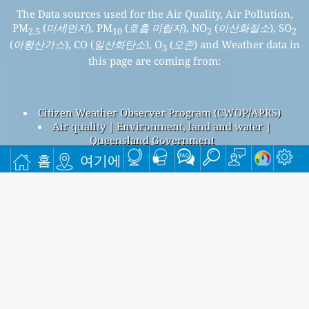
The Data sources used for the Air Quality, Air Pollution,
PM
(
미세먼지
), PM
(
호흡 미립자
), NO
(
이산화질소
), SO
2.5
10
2
2
(
아황산가스
), CO (
일산화탄소
), O
(
오존
) and Weather data in
3
this page are coming from:
Citizen Weather Observer Program (CWOP/APRS)
Air quality | Environment, land and water |
Queensland Government
South Gladstone, 호주의 대기 오염
홈
여기에
South Gladstone 전체 대기 오염 지수는 17입니다.
South Gladstone PM
(미세먼지) AQI 14입니다 - South
2.5
Gladstone PM
(호흡 미립자) AQI 17입니다 - South Gladstone
10
NO
(이산화질소) AQI 2입니다 - South Gladstone SO
(아황산가
2
2
스) AQI 1입니다 - South Gladstone O
(오존) AQI n/a입니다 -
3
South Gladstone CO (일산화탄소) AQI n/a입니다 -
무료 월간 메일링 리스트에 가입하고 새 기사가 나올 때 알림
을 받으세요.