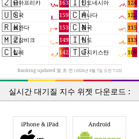
🇿🇦
🇮🇩
163
124
남아프리카
인도네시아
🇺🇸
🇨🇦
159
122
미국
캐나다
🇷🇼
🇨🇳
153
115
르완다
중국
🇲🇿
🇮🇳
149
113
모잠비크
인도
🇨🇱
🇹🇯
142
109
칠레
타지키스탄
Ranking updated 몇 초 전
(2026년 8월 7일 오전 7:23)
실시간 대기질 지수 위젯 다운로드 :
iPhone & iPad
Android