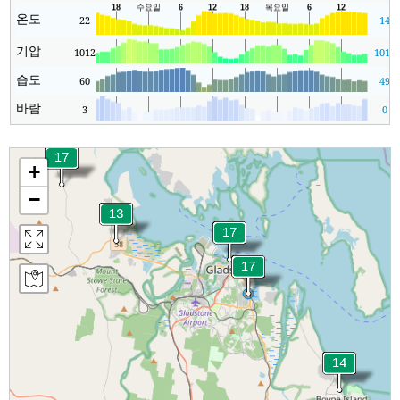
온도
22
14
기압
1012
1011
습도
60
49
바람
3
0
+
−