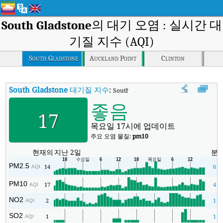
South Gladstone
의 대기 오염 : 실시간 대
기질 지수 (AQI)
South Gladstone
Auckland Point
Clinton
South Gladstone
대기질 지수
:
South Gladstone실시간 대기질 지수 (AQI
좋음
17
목요일 17시에 업데이트
주요 오염 물질:
pm10
현재의
지난 2일
분
PM2.5
14
6
AQI
PM10
17
4
AQI
NO2
2
1
AQI
SO2
1
1
AQI