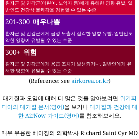
환자군 및 민감군(어린이, 노약자 등)에게 유해한 영향 유발, 일
반인도 건강상 불쾌감을 경험할 수 있는 수준
201-300
매우나쁨
환자군 및 민감군에게 급성 노출시 심각한 영향 유발, 일반인도
약한 영향이 유발될 수 있는 수준
300+
위험
환자군 및 민감군에게 응급 조치가 발생되거나, 일반인에게 유
해한 영향이 유발될 수 있는 수준
(Reference: see
airkorea.or.kr
)
대기질과 오염에 대해 더 많은 것을 알아보려면
위키피
디아의 대기질 문서(영어)
을 보거나
대기질과 건강에 대
한 AirNow 가이드(영어)
를 참조해보세요.
매우 유용한 베이징의 의학박사 Richard Saint Cyr MD