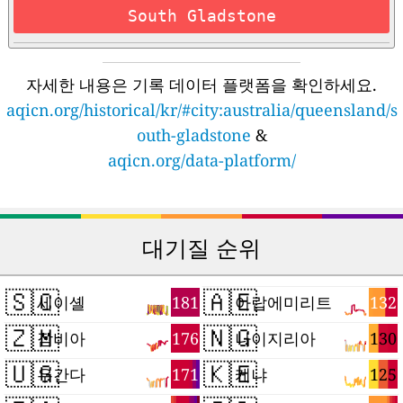
South Gladstone
자세한 내용은 기록 데이터 플랫폼을 확인하세요.
aqicn.org/historical/kr/#city:australia/queensland/s
outh-gladstone
&
aqicn.org/data-platform/
대기질 순위
🇸🇨
🇦🇪
181
132
세이셸
아랍에미리트
🇿🇲
🇳🇬
176
130
잠비아
나이지리아
🇺🇬
🇰🇪
171
125
우간다
케냐