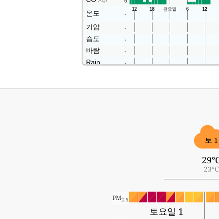
6
AQI
온도
-
기압
-
습도
-
바람
-
Rain
-
토 1
29°
23°C
PM
2.5
토요일 1