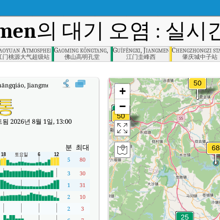
gmen
의 대기 오염 : 실시간
aoyuan Atmosphere Premier Station, Jiangmen
Gaoming kǒngtang, Foshan
Guīfēngxi, Jiangmen
Chengzhongzi st
江门桃源大气超级站
佛山高明孔堂
江门圭峰西
肇庆城中子站
uāngqiáo, Jiangmen실시간 대기질 지수 (AQI).
+
통
−
 2026년 8월 1일, 13:00
분
최대
5
80
3
30
1
31
2
10
2
3