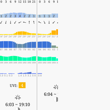
0
3
6
9
12
15
18
21
0
3
6
9
12
15
18
21
0
3
6
9
12
15
18
1
2
2
3
4
2
2
1
1
1
1
2
2
1
1
2
1
1
1
2
2
1
2
24°
24°
24°
26°
29°
29°
26°
25°
24°
24°
24°
31°
33°
33°
28°
26°
25°
25°
28°
33°
36°
33°
29°
97
98
98
87
75
79
90
92
94
96
93
63
52
53
71
80
87
87
77
56
47
62
73
1005
1004
1005
1005
1003
1002
1002
1004
1003
1002
1003
1003
1000
999
1000
1002
1000
1000
1001
1000
998
996
998
0.3
0.1
0.3
1.4
1.5
3.1
0.6
0.6
0.3
4
UVI:
6:04 ~ 19:09
6:04 ~ 19:09
6:03 ~ 19:10