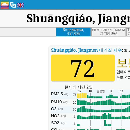
Shuāngqiáo, Jian
Shuangqiao,
chaoji zhan, Jiangmen
T
Jiangmen
江门双桥
江门超级站
Shuāngqiáo, Jiangmen
대기질 지수
:
Sh
72
보
업데이트됨
온도:
-
°C
현재의
지난 2일
PM2.5
72
AQI
PM10
20
AQI
O3
30
AQI
NO2
2
AQI
SO2
2
AQI
CO