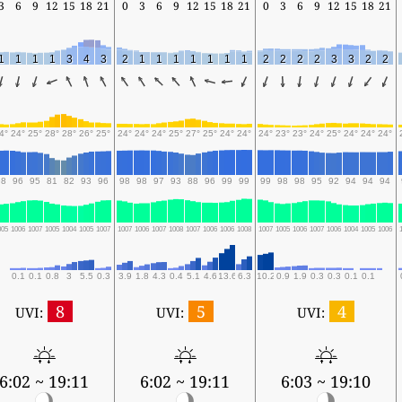
3
6
9
12
15
18
21
0
3
6
9
12
15
18
21
0
3
6
9
12
15
18
21
1
1
1
1
3
4
3
2
1
1
1
1
1
1
1
2
2
2
2
3
3
2
2
4°
24°
25°
28°
28°
26°
25°
24°
24°
24°
25°
27°
25°
24°
24°
24°
23°
23°
24°
25°
24°
24°
24°
98
96
95
81
82
93
96
98
98
97
93
88
96
99
99
99
98
98
95
92
94
94
94
005
1006
1007
1005
1004
1005
1007
1007
1006
1007
1008
1007
1006
1006
1008
1007
1005
1006
1007
1006
1004
1005
1006
0.1
0.1
0.8
3
5.5
0.3
3.9
1.8
4.3
0.4
5.1
4.6
13.6
6.3
10.2
0.9
1.9
0.3
0.3
0.1
0.1
8
5
4
UVI:
UVI:
UVI:
6:02 ~ 19:11
6:02 ~ 19:11
6:03 ~ 19:10