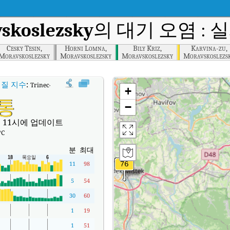
skoslezsky
의 대기 오염 : 
Cesky Tesin,
Horni Lomna,
Bily Kriz,
Karvina-zu,
Moravskoslezsky
Moravskoslezsky
Moravskoslezsky
Moravskoslezs
질 지수
:
Trinec-Kosmos, Moravskoslezsky실시간 대기질 지수 (AQI).
+
통
−
 11시에 업데이트
°C
분
최대
11
98
5
54
30
60
1
19
1
51