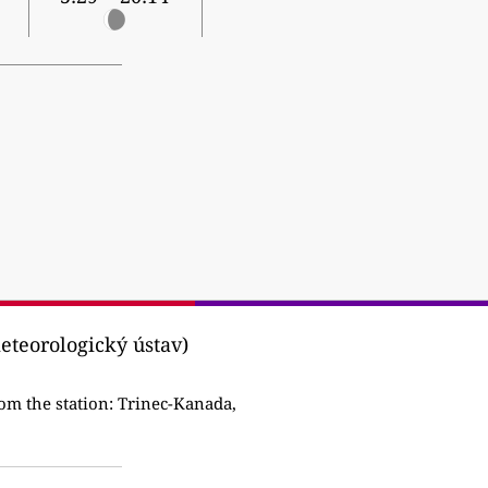
eteorologický ústav)
om the station:
Trinec-Kanada,