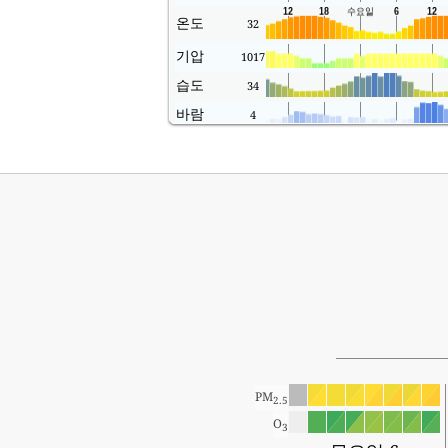
온도
32
기압
1017
습도
34
바람
4
PM
2.5
O
3