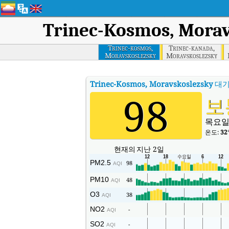
Trinec-Kosmos, Morav
Trinec-kosmos,
Trinec-kanada,
Moravskoslezsky
Moravskoslezsky
Trinec-Kosmos, Moravskoslezsky
대기
98
보
목요일
온도:
32
현재의
지난 2일
PM2.5
98
AQI
PM10
48
AQI
O3
38
AQI
NO2
-
AQI
SO2
-
AQI