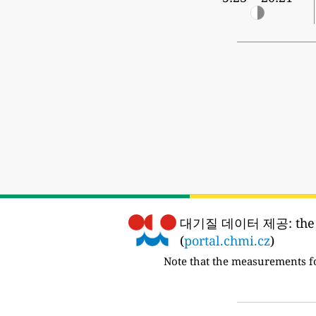
대기질 데이터 제공:
the
(
portal.chmi.cz
)
Note that the measurements f