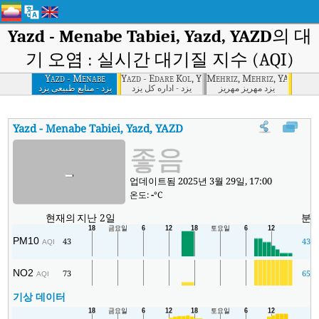
Yazd - Menabe Tabiei, Yazd, YAZD
의 대
기 오염 : 실시간 대기질 지수 (AQI)
Yazd - Menabe
Yazd - Edare Kol, Yazd, YAZD
Mehriz, Mehriz, YAZD
Tabiei, Yazd, YAZD
یزد مهریز مهریز
یزد - اداره کل یزد
یزد - منابع طبیعی یزد
Yazd - Menabe Tabiei, Yazd, YAZD
대기질 지수
:
Yazd - Menabe 
좋음
-
업데이트됨 2025년 3월 29일, 17:00
온도:
-
°C
현재의
지난 2일
분
PM10
43
43
AQI
NO2
73
65
AQI
기상 데이터