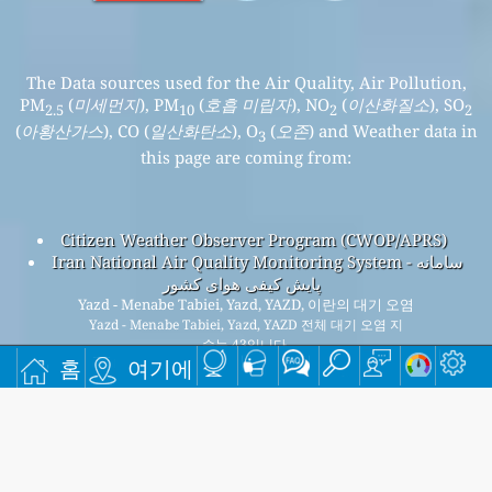
The Data sources used for the Air Quality, Air Pollution,
PM
(
미세먼지
), PM
(
호흡 미립자
), NO
(
이산화질소
), SO
2.5
10
2
2
(
아황산가스
), CO (
일산화탄소
), O
(
오존
) and Weather data in
3
this page are coming from:
Citizen Weather Observer Program (CWOP/APRS)
Iran National Air Quality Monitoring System - سامانه
پایش کیفی هوای کشور
Yazd - Menabe Tabiei, Yazd, YAZD, 이란의 대기 오염
Yazd - Menabe Tabiei, Yazd, YAZD 전체 대기 오염 지
수는 43입니다.
홈
여기에
Yazd - Menabe Tabiei, Yazd, YAZD PM
(미세먼지) AQI n/a입니
2.5
다 - Yazd - Menabe Tabiei, Yazd, YAZD PM
(호흡 미립자) AQI
10
43입니다 - Yazd - Menabe Tabiei, Yazd, YAZD NO
(이산화질소)
2
AQI 73입니다 - Yazd - Menabe Tabiei, Yazd, YAZD SO
(아황산
2
가스) AQI n/a입니다 - Yazd - Menabe Tabiei, Yazd, YAZD O
(오
3
존) AQI n/a입니다 - Yazd - Menabe Tabiei, Yazd, YAZD CO (일산
화탄소) AQI n/a입니다 -