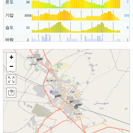
온도
26
7
기압
1016
1016
습도
11
9
바람
2
1
+
−