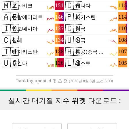
🇲🇿
🇨🇦
151
115
모잠비크
캐나다
🇦🇪
🇵🇰
146
114
아랍에미리트
파키스탄
🇮🇩
🇨🇳
137
110
인도네시아
중국
🇨🇱
🇺🇸
134
108
칠레
미국
🇹🇯
🇭🇰
128
107
타지키스탄
홍콩(중국 특별행정구)
🇺🇬
🇱🇸
126
105
우간다
레소토
Ranking updated 몇 초 전
(2026년 8월 8일 오전 6:00)
실시간 대기질 지수 위젯 다운로드 :