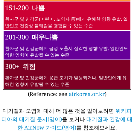
151-200
나쁨
환자군 및 민감군(어린이, 노약자 등)에게 유해한 영향 유발, 일
반인도 건강상 불쾌감을 경험할 수 있는 수준
201-300
매우나쁨
환자군 및 민감군에게 급성 노출시 심각한 영향 유발, 일반인도
약한 영향이 유발될 수 있는 수준
300+
위험
환자군 및 민감군에게 응급 조치가 발생되거나, 일반인에게 유
해한 영향이 유발될 수 있는 수준
(Reference: see
airkorea.or.kr
)
대기질과 오염에 대해 더 많은 것을 알아보려면
위키피
디아의 대기질 문서(영어)
을 보거나
대기질과 건강에 대
한 AirNow 가이드(영어)
를 참조해보세요.