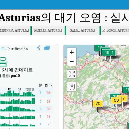
Asturias
의 대기 오염 : 실
erinan, Asturias
Mieres, Asturias
Sama, Asturias
P. Toros, Asturi
지수
:
Purificación Tomás, Asturias실시간 대기질 지수 (AQI).
+
음
−
 3시에 업데이트
 물질:
pm10
분
최대
5
38
6
28
6
38
1
12
1
7