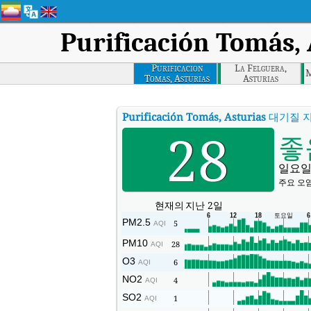
Purificación Tomás, 
Purificacion
La Felguera,
M
Tomas, Asturias
Asturias
Purificación Tomás, Asturias
대기질 
28
좋
일요일
주요 오염
현재의
지난 2일
PM2.5
5
AQI
PM10
28
AQI
O3
6
AQI
NO2
4
AQI
SO2
1
AQI