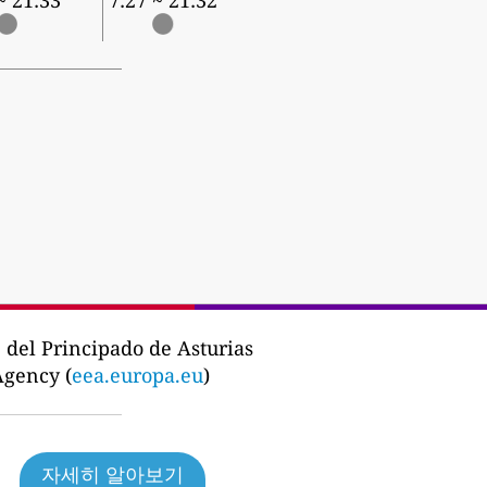
~ 21:33
7:27 ~ 21:32
 del Principado de Asturias
Agency (
eea.europa.eu
)
자세히 알아보기