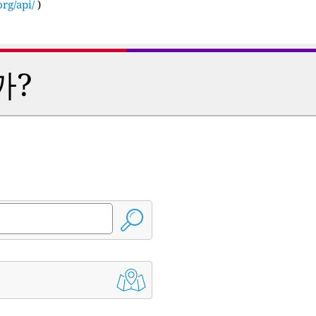
rg/api/
)
까?