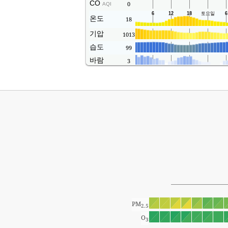
CO
0
AQI
온도
18
기압
1013
습도
99
바람
3
PM
2.5
O
3