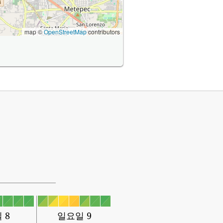
map ©
OpenStreetMap
contributors
 8
일요일 9