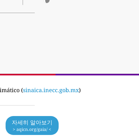
imático (
sinaica.inecc.gob.mx
)
자세히 알아보기
> aqicn.org/gaia/ <