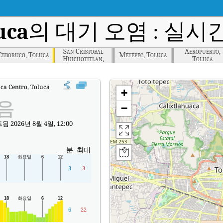
uca
의 대기 오염 : 실시간
San Cristobal
Aeropuerto,
Ceboruco, Toluca
Metepec, Toluca
Huichotitlan,
Toluca
Toluca
uca Centro, Toluca실시간 대기질 지수 (AQI).
+
음
−
 2026년 8월 4일, 12:00
분
최대
3
3
6
22