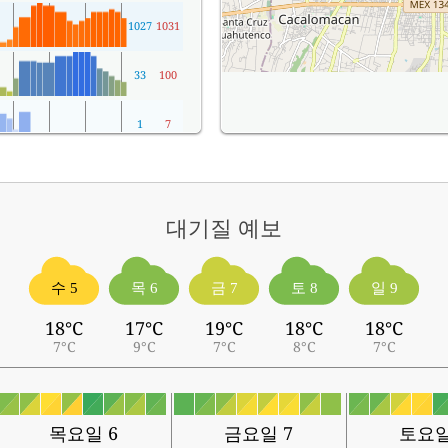
1027
1031
33
100
1
7
대기질
예보
수 5
목 6
금 7
토 8
일 9
18°C
17°C
19°C
18°C
18°C
7°C
9°C
7°C
8°C
7°C
목요일 6
금요일 7
토요일