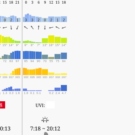
2
15
18
21
0
3
6
9
12
15
18
0
2
1
3
3
2
0
2
1
2
°
15°
14°
9°
9°
8°
7°
13°
18°
15°
14°
8
72
83
97
95
94
90
70
55
75
84
7
1016
1017
1021
1022
1020
1022
1021
1017
1016
1017
1
1.3
3.3
1.6
1.6
0.1
0.1
0.2
2.4
4.7
8
0
UVI:
20:13
7:18 ~ 20:12