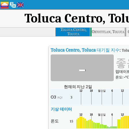
Toluca Centro, Tol
Toluca Centro,
Oxtotitlan, Toluca
Toluca
Toluca Centro, Toluca
대기질 지수
:
Tol
-
좋
업데이트됨
온도:
-
°C
현재의
지난 2일
O3
3
AQI
기상 데이터
온도
15