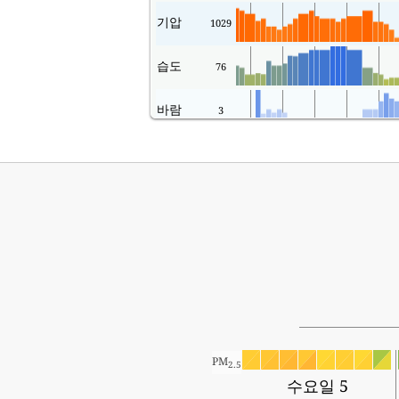
기압
1029
습도
76
바람
3
PM
2.5
수요일 5