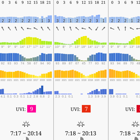
0
3
6
9
12
15
18
21
0
3
6
9
12
15
18
21
0
3
6
9
1
2
2
2
2
2
2
1
3
3
2
1
2
2
2
3
1
2
2
2
1
2
9°
9°
9°
14°
17°
17°
12°
11°
10°
8°
7°
13°
18°
14°
11°
9°
9°
8°
8°
13°
18
92
93
93
74
58
67
94
90
93
89
87
67
45
77
93
92
93
94
89
70
4
1022
1021
1021
1021
1018
1017
1019
1020
1022
1021
1022
1021
1018
1018
1020
1022
1023
1021
1022
1021
101
4.1
0.1
0.3
0.1
1.2
2.8
6.8
2
2.3
0.1
0.1
1.3
3.9
3.9
3.9
0.1
0.1
0.
9
7
UVI:
UVI:
UVI:
7:17 ~ 20:14
7:18 ~ 20:13
7:18 ~ 