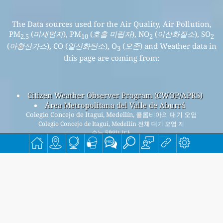
The Data sources used for the Air Quality, Air Pollution,
PM
(
미세먼지
), PM
(
호흡 미립자
), NO
(
이산화질소
), SO
2.5
10
2
2
(
아황산가스
), CO (
일산화탄소
), O
(
오존
) and Weather data in
3
this page are coming from:
Citizen Weather Observer Program (CWOP/APRS)
Área Metropolitana del Valle de Aburrá
Colegio Concejo de Itagui, Medellín, 콜롬비아의 대기 오염
Colegio Concejo de Itagui, Medellín 전체 대기 오염 지
수는 59입니다.
Colegio Concejo de Itagui, Medellín PM
(미세먼지) AQI 59입
2.5
니다 - Colegio Concejo de Itagui, Medellín PM
(호흡 미립자)
10
AQI 22입니다 - Colegio Concejo de Itagui, Medellín NO
(이산화
2
질소) AQI n/a입니다 - Colegio Concejo de Itagui, Medellín SO
2
(아황산가스) AQI n/a입니다 - Colegio Concejo de Itagui,
Medellín O
(오존) AQI 3입니다 - Colegio Concejo de Itagui,
3
Medellín CO (일산화탄소) AQI n/a입니다 -