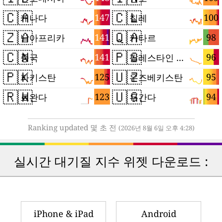
🇨🇦
🇨🇱
147
100
캐나다
칠레
🇿🇦
🇶🇦
141
98
남아프리카
카타르
🇨🇳
🇵🇸
141
96
중국
팔레스타인 지구
🇵🇰
🇺🇿
125
95
파키스탄
우즈베키스탄
🇷🇼
🇺🇬
123
94
르완다
우간다
Ranking updated 몇 초 전
(2026년 8월 6일 오후 4:28)
실시간 대기질 지수 위젯 다운로드 :
iPhone & iPad
Android