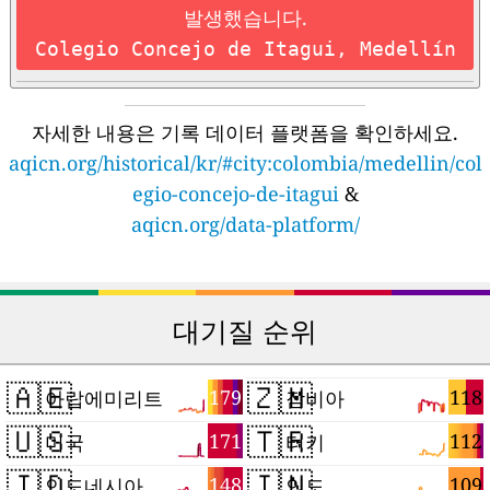
발생했습니다.
Colegio Concejo de Itagui, Medellín
자세한 내용은 기록 데이터 플랫폼을 확인하세요.
aqicn.org/historical/kr/#city:colombia/medellin/col
egio-concejo-de-itagui
&
aqicn.org/data-platform/
대기질 순위
🇦🇪
🇿🇲
179
118
아랍에미리트
잠비아
🇺🇸
🇹🇷
171
112
미국
터키
🇮🇩
🇮🇳
148
109
인도네시아
인도