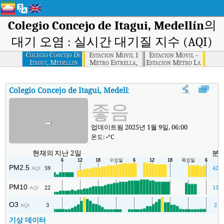
Colegio Concejo de Itagui, Medellín
의
대기 오염 : 실시간 대기질 지수 (AQI)
Colegio Concejo De
Estacion Movil 1
Estacion Movil -
Itagui, Medellin
Metro Estrella,
Estacion Metro La
Medellin
Estrella, Medellin
Colegio Concejo de Itagui, Medellín
대기질 지수
:
Colegio Conce
좋음
-
업데이트됨 2025년 1월 9일, 06:00
온도:
-
°C
현재의
지난 2일
분
PM2.5
59
42
AQI
PM10
22
15
AQI
O3
3
2
AQI
기상 데이터