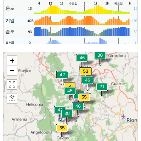
온도
15
14
기압
1025
1022
습도
93
50
바람
2
1
+
−