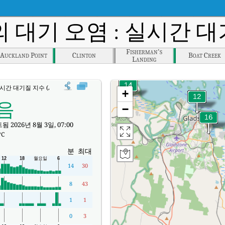
의 대기 오염 : 실시간 대기
Fisherman's
Auckland Point
Clinton
Boat Creek
Landing
실시간 대기질 지수 (AQI).
+
음
−
 2026년 8월 3일, 07:00
°C
분
최대
14
30
8
43
1
1
0
3