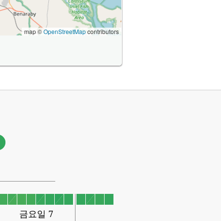
map ©
OpenStreetMap
contributors
금요일 7