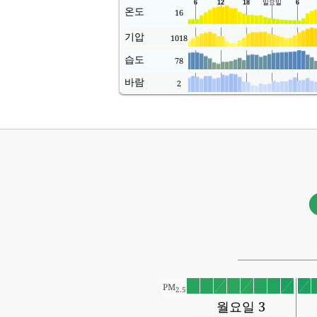
온도
16
기압
1018
습도
78
바람
2
PM
2.5
월요일 3