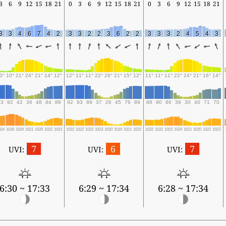
3
6
9
12
15
18
21
0
3
6
9
12
15
18
21
0
3
6
9
12
15
18
21
3
3
4
6
7
4
2
3
3
2
2
3
6
2
2
3
3
3
2
4
5
4
3
0°
10°
21°
24°
21°
14°
12°
12°
11°
11°
22°
26°
21°
15°
12°
11°
11°
11°
22°
24°
21°
16°
14°
93
92
42
36
48
84
89
92
93
89
37
26
45
79
89
88
90
86
39
30
40
71
70
024
1026
1024
1021
1020
1022
1023
1022
1022
1023
1023
1020
1019
1021
1022
1022
1022
1023
1024
1021
1020
1022
1023
7
6
7
UVI:
UVI:
UVI:
6:30 ~ 17:33
6:29 ~ 17:34
6:28 ~ 17:34