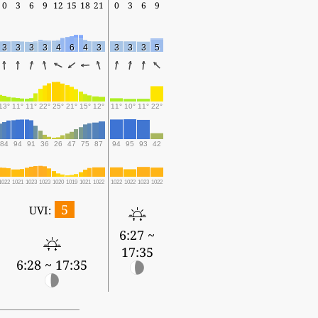
0
3
6
9
12
15
18
21
0
3
6
9
3
3
3
3
4
6
4
3
3
3
3
5
13°
11°
11°
22°
25°
21°
15°
12°
11°
10°
11°
22°
84
94
91
36
26
47
75
87
94
95
93
42
1022
1021
1023
1023
1020
1019
1021
1022
1022
1022
1023
1022
5
UVI:
6:27 ~
17:35
6:28 ~ 17:35