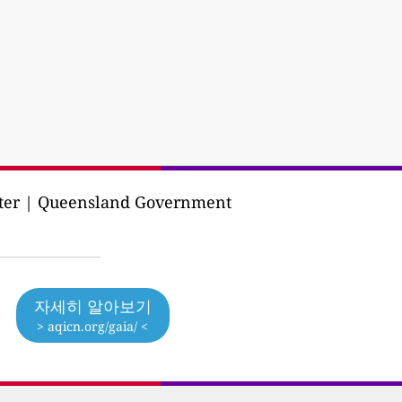
ater | Queensland Government
자세히 알아보기
> aqicn.org/gaia/ <