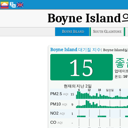
Boyne Island
Boyne Island
South Gladstone
Boyne Island
대기질 지수
:
Boyne Island
15
좋
업데이트됨
온도:
16
현재의
지난 2일
PM2.5
15
AQI
PM10
9
AQI
NO2
1
AQI
CO
-
AQI