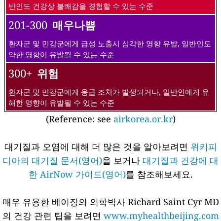
반인도 건강상 불쾌감을 경험할 수 있는 수준
201-300
매우나쁨
환자군 및 민감군에게 급성 노출시 심각한 영향 유발, 일반인도
약한 영향이 유발될 수 있는 수준
300+
위험
환자군 및 민감군에게 응급 조치가 발생되거나, 일반인에게 유
해한 영향이 유발될 수 있는 수준
(Reference: see
airkorea.or.kr
)
대기질과 오염에 대해 더 많은 것을 알아보려면
위키피
디아의 대기질 문서(영어)
을 보거나
대기질과 건강에 대
한 AirNow 가이드(영어)
를 참조해보세요.
매우 유용한 베이징의 의학박사 Richard Saint Cyr MD
의 건강 관련 팁을 보려면
www.myhealthbeijing.com