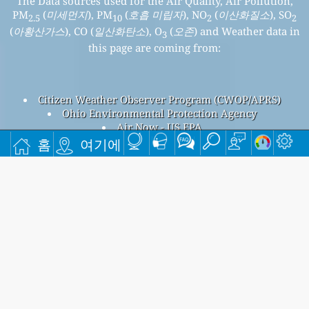
The Data sources used for the Air Quality, Air Pollution,
PM
(
미세먼지
), PM
(
호흡 미립자
), NO
(
이산화질소
), SO
2.5
10
2
2
(
아황산가스
), CO (
일산화탄소
), O
(
오존
) and Weather data in
3
this page are coming from:
Citizen Weather Observer Program (CWOP/APRS)
Ohio Environmental Protection Agency
Air Now - US EPA
Lebanon, Ohio, 미국의 대기 오염
홈
여기에
Lebanon, Ohio 전체 대기 오염 지수는 27입니다.
Lebanon, Ohio PM
(미세먼지) AQI 27입니다 - Lebanon, Ohio
2.5
PM
(호흡 미립자) AQI n/a입니다 - Lebanon, Ohio NO
(이산화
10
2
질소) AQI n/a입니다 - Lebanon, Ohio SO
(아황산가스) AQI n/a
2
입니다 - Lebanon, Ohio O
(오존) AQI 24입니다 - Lebanon, Ohio
3
CO (일산화탄소) AQI n/a입니다 -
무료 월간 메일링 리스트에 가입하고 새 기사가 나올 때 알림
을 받으세요.
제출하다