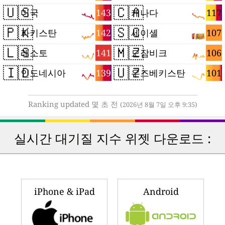
🇺🇸
🇨🇦
143
117
미국
캐나다
🇵🇰
🇸🇨
142
107
파키스탄
세이셸
🇱🇸
🇲🇿
141
106
레소토
모잠비크
🇮🇩
🇺🇿
139
101
인도네시아
우즈베키스탄
Ranking updated 몇 초 전
(2026년 8월 7일 오후 9:35)
실시간 대기질 지수 위젯 다운로드 :
iPhone & iPad
Android