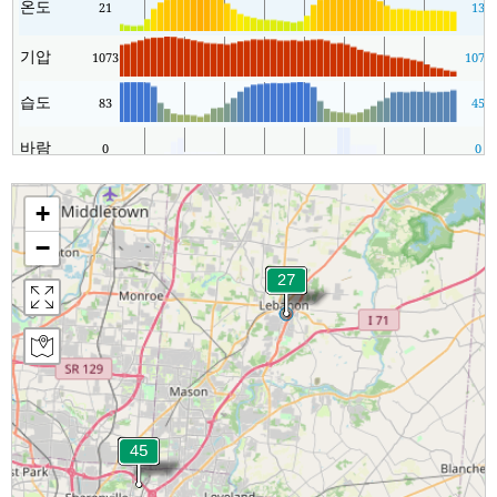
온도
21
13
기압
1073
1073
습도
83
45
바람
0
0
+
−