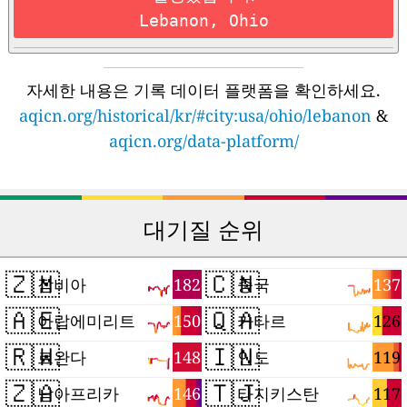
Lebanon, Ohio
자세한 내용은 기록 데이터 플랫폼을 확인하세요.
aqicn.org/historical/kr/#city:usa/ohio/lebanon
&
aqicn.org/data-platform/
대기질 순위
🇿🇲
🇨🇳
182
137
잠비아
중국
🇦🇪
🇶🇦
150
126
아랍에미리트
카타르
🇷🇼
🇮🇳
148
119
르완다
인도
🇿🇦
🇹🇯
146
117
남아프리카
타지키스탄