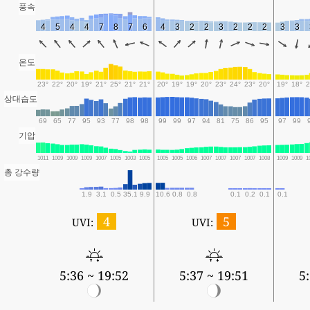
풍속
4
5
4
4
7
8
7
6
4
3
2
2
3
2
2
2
3
3
온도
23°
22°
20°
19°
21°
25°
21°
21°
20°
19°
19°
20°
23°
24°
23°
20°
19°
18°
2
상대습도
69
65
77
95
93
77
98
98
99
99
97
94
81
75
86
95
97
99
기압
1011
1009
1009
1009
1007
1005
1003
1005
1005
1005
1006
1007
1007
1007
1007
1008
1009
1009
1
총 강수량
1.9
3.1
0.5
35.1
9.9
10.6
0.8
0.8
0.1
0.2
0.1
0.1
4
5
UVI:
UVI:
5:36 ~ 19:52
5:37 ~ 19:51
5