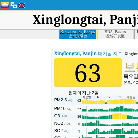
Xinglongtai, Panj
Xinglongtai, Panjin
BDA, Panjin
盘锦兴隆台
盘锦开发区
Xinglongtai, Panjin
대기질 지수
:
Xinglo
63
보
목요일
온도:
-
°C
현재의
지난 2일
PM2.5
63
AQI
PM10
22
AQI
O3
36
AQI
NO2
6
AQI
SO2
1
AQI