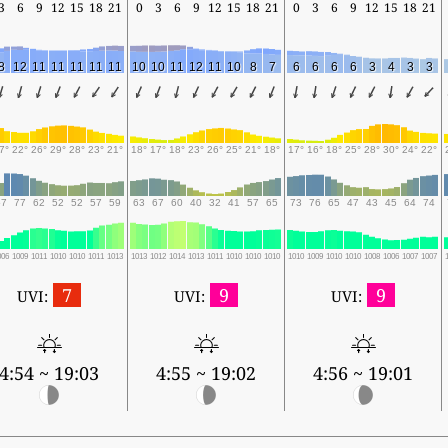
3
6
9
12
15
18
21
0
3
6
9
12
15
18
21
0
3
6
9
12
15
18
21
8
12
11
11
11
11
11
10
10
11
12
11
10
8
7
6
6
6
6
3
4
3
3
7°
22°
26°
29°
28°
23°
21°
18°
17°
18°
23°
26°
25°
21°
18°
17°
16°
18°
25°
28°
30°
24°
22°
57
77
62
52
52
57
59
63
67
60
40
32
41
57
65
73
76
65
47
43
45
64
74
006
1009
1011
1010
1010
1011
1013
1013
1012
1014
1013
1011
1010
1010
1010
1010
1009
1010
1010
1008
1006
1007
1007
7
9
9
UVI:
UVI:
UVI:
4:54 ~ 19:03
4:55 ~ 19:02
4:56 ~ 19:01