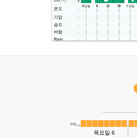
CO
6
AQI
온도
-
기압
-
습도
-
바람
-
Rain
-
PM
2.5
목요일 6