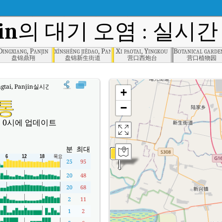
in
의 대기 오염 : 실시간 
Dingxiang, Panjin
xīnshēng jiēdao, Panjin , Panjin
Xi paotai, Yingkou
Botanical garde
盘锦鼎翔
盘锦新生街道
营口西炮台
营口植物园
ngtai, Panjin실시간 대기질 지수 (AQI).
+
통
−
 0시에 업데이트
분
최대
25
95
20
48
20
68
2
11
1
2