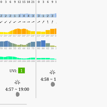
0
3
6
9
12
15
18
21
0
3
6
9
12
15
18
2
2
2
1
3
4
4
3
3
1
2
3
6
6
4
21°
20°
24°
31°
33°
34°
27°
24°
23°
22°
28°
33°
34°
29°
25°
79
82
69
55
45
44
63
75
80
88
62
39
34
48
57
1007
1007
1008
1007
1005
1004
1005
1006
1005
1005
1005
1004
1003
1004
1004
1
UVI:
4:58 ~ 18:58
4:57 ~ 19:00