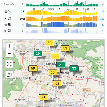
CO
6
4
AQI
온도
21
16
기압
1025
1019
습도
73
37
바람
2
1
+
−