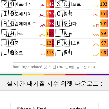
🇿🇦
🇸🇬
142
103
남아프리카
싱가포르
🇮🇩
🇨🇳
139
101
인도네시아
중국
🇦🇪
🇺🇬
138
101
아랍에미리트
우간다
🇶🇦
🇮🇳
124
99
카타르
인도
🇺🇸
🇵🇰
122
97
미국
파키스탄
🇱🇸
🇹🇷
115
96
레소토
터키
Ranking updated 몇 초 전
(2026년 8월 8일 오전 11:34)
실시간 대기질 지수 위젯 다운로드 :