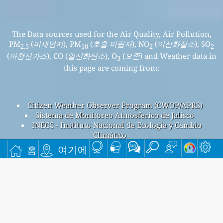
The Data sources used for the Air Quality, Air Pollution,
PM
(
미세먼지
), PM
(
호흡 미립자
), NO
(
이산화질소
), SO
2.5
10
2
2
(
아황산가스
), CO (
일산화탄소
), O
(
오존
) and Weather data in
3
this page are coming from:
Citizen Weather Observer Program (CWOP/APRS)
Sistema de Monitoreo Atmosferico de Jalisco
INECC - Instituto Nacional de Ecología y Cambio
Climático
Centro, Jalisco, 멕시코의 대기 오염
홈
여기에
Centro, Jalisco 전체 대기 오염 지수는 59입니다.
Centro, Jalisco PM
(미세먼지) AQI 59입니다 - Centro, Jalisco
2.5
PM
(호흡 미립자) AQI 29입니다 - Centro, Jalisco NO
(이산화
10
2
질소) AQI 6입니다 - Centro, Jalisco SO
(아황산가스) AQI 4입니
2
다 - Centro, Jalisco O
(오존) AQI 14입니다 - Centro, Jalisco CO
3
(일산화탄소) AQI 6입니다 -