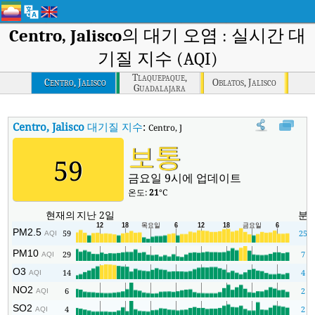
Centro, Jalisco
의 대기 오염 : 실시간 대
기질 지수 (AQI)
Tlaquepaque,
Centro, Jalisco
Oblatos, Jalisco
Guadalajara
Centro, Jalisco
대기질 지수
:
Centro, Jalisco실시간 대기질 지수 (AQI).
보통
59
금요일 9시에 업데이트
온도:
21
°C
현재의
지난 2일
분
PM2.5
59
25
AQI
PM10
29
7
AQI
O3
14
4
AQI
NO2
6
2
AQI
SO2
4
2
AQI