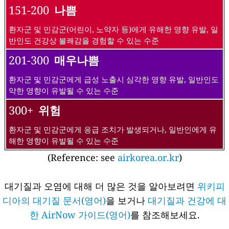
151-200
나쁨
환자군 및 민감군(어린이, 노약자 등)에게 유해한 영향 유발, 일
반인도 건강상 불쾌감을 경험할 수 있는 수준
201-300
매우나쁨
환자군 및 민감군에게 급성 노출시 심각한 영향 유발, 일반인도
약한 영향이 유발될 수 있는 수준
300+
위험
환자군 및 민감군에게 응급 조치가 발생되거나, 일반인에게 유
해한 영향이 유발될 수 있는 수준
(Reference: see
airkorea.or.kr
)
대기질과 오염에 대해 더 많은 것을 알아보려면
위키피
디아의 대기질 문서(영어)
을 보거나
대기질과 건강에 대
한 AirNow 가이드(영어)
를 참조해보세요.