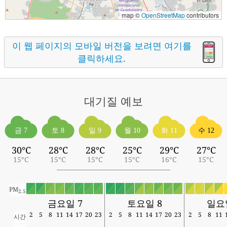
map ©
OpenStreetMap
contributors
이 웹 페이지의 모바일 버전을 보려면 여기를
클릭하세요.
대기질
예보
금 7
토 8
일 9
월 10
화 11
수 12
30°C
28°C
28°C
25°C
29°C
27°C
15°C
15°C
15°C
15°C
16°C
15°C
PM
2.5
금요일 7
토요일 8
일요
2
5
8
11
14
17
20
23
2
5
8
11
14
17
20
23
2
5
8
11
시간