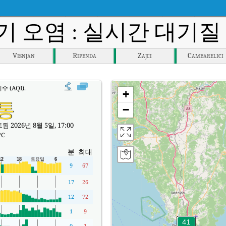
기 오염 : 실시간 대기질 지
Visnjan
Ripenda
Zajci
Cambarelici
 (AQI).
+
통
−
 2026년 8월 5일, 17:00
°C
분
최대
9
67
17
26
12
72
1
9
0
1