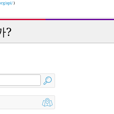
rg/api/
)
까?