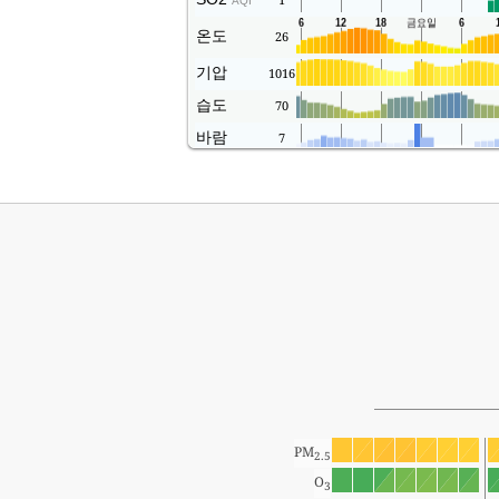
AQI
온도
26
기압
1016
습도
70
바람
7
PM
2.5
O
3