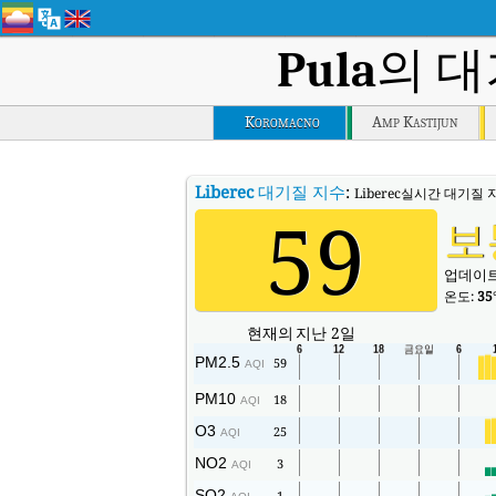
Pula
의 대
Koromacno
Amp Kastijun
Liberec
대기질 지수
:
Liberec실시간 대기질 지수
59
보
업데이트됨
온도:
35
현재의
지난 2일
PM2.5
59
AQI
PM10
18
AQI
O3
25
AQI
NO2
3
AQI
SO2
1