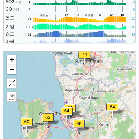
SO2
1
0
AQI
CO
0
0
AQI
온도
32
26
기압
1007
1005
습도
62
59
바람
3
1
+
−