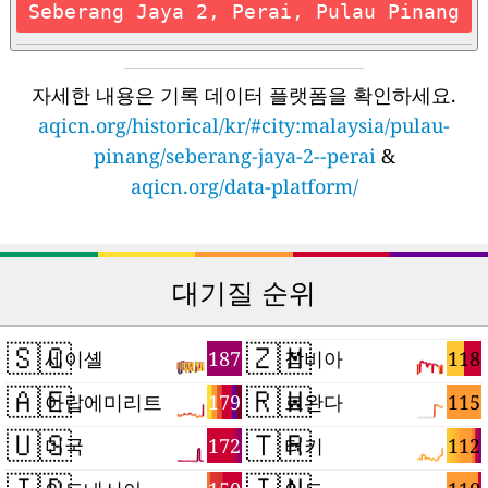
Seberang Jaya 2, Perai, Pulau Pinang
자세한 내용은 기록 데이터 플랫폼을 확인하세요.
aqicn.org/historical/kr/#city:malaysia/pulau-
pinang/seberang-jaya-2--perai
&
aqicn.org/data-platform/
대기질 순위
🇸🇨
🇿🇲
187
118
세이셸
잠비아
🇦🇪
🇷🇼
179
115
아랍에미리트
르완다
🇺🇸
🇹🇷
172
112
미국
터키