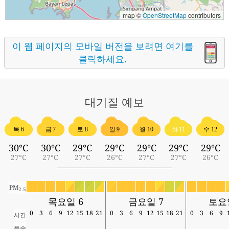
map ©
OpenStreetMap
contributors
이 웹 페이지의 모바일 버전을 보려면 여기를
클릭하세요.
대기질
예보
목 6
금 7
토 8
일 9
월 10
화 11
수 12
30°C
30°C
29°C
29°C
29°C
29°C
29°C
27°C
27°C
27°C
26°C
27°C
27°C
26°C
PM
2.5
목요일 6
금요일 7
토요
0
3
6
9
12
15
18
21
0
3
6
9
12
15
18
21
0
3
6
9
시간
풍속