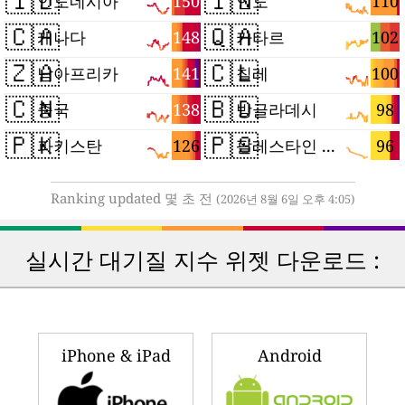
🇮🇩
🇮🇳
150
110
인도네시아
인도
🇨🇦
🇶🇦
148
102
캐나다
카타르
🇿🇦
🇨🇱
141
100
남아프리카
칠레
🇨🇳
🇧🇩
138
98
중국
방글라데시
🇵🇰
🇵🇸
126
96
파키스탄
팔레스타인 지구
Ranking updated 몇 초 전
(2026년 8월 6일 오후 4:05)
실시간 대기질 지수 위젯 다운로드 :
iPhone & iPad
Android