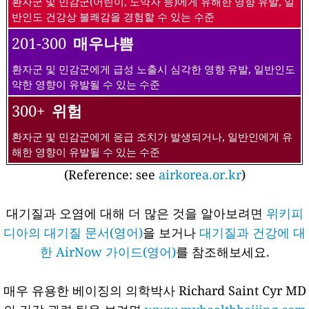
환자군 및 민감군(어린이, 노약자 등)에게 유해한 영향 유발, 일
반인도 건강상 불쾌감을 경험할 수 있는 수준
201-300
매우나쁨
환자군 및 민감군에게 급성 노출시 심각한 영향 유발, 일반인도
약한 영향이 유발될 수 있는 수준
300+
위험
환자군 및 민감군에게 응급 조치가 발생되거나, 일반인에게 유
해한 영향이 유발될 수 있는 수준
(Reference: see
airkorea.or.kr
)
대기질과 오염에 대해 더 많은 것을 알아보려면
위키피
디아의 대기질 문서(영어)
을 보거나
대기질과 건강에 대
한 AirNow 가이드(영어)
를 참조해보세요.
매우 유용한 베이징의 의학박사 Richard Saint Cyr MD