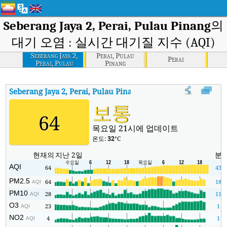
Seberang Jaya 2, Perai, Pulau Pinang
의
대기 오염 : 실시간 대기질 지수 (AQI)
Seberang Jaya 2,
Perai, Pulau
Perai
Perai, Pulau
Pinang
Pinang
Seberang Jaya 2, Perai, Pulau Pinang
대기질 지수
:
Seberang Jay
보통
64
목요일 21시에 업데이트
온도:
32
°C
현재의
지난 2일
분
AQI
64
43
PM2.5
64
18
AQI
PM10
28
11
AQI
O3
23
1
AQI
NO2
4
1
AQI