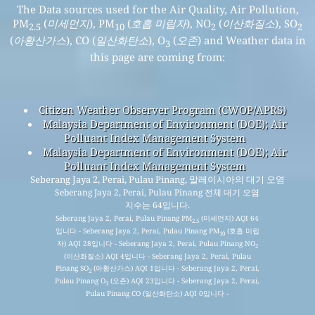
The Data sources used for the Air Quality, Air Pollution,
PM
(
미세먼지
), PM
(
호흡 미립자
), NO
(
이산화질소
), SO
2.5
10
2
2
(
아황산가스
), CO (
일산화탄소
), O
(
오존
) and Weather data in
3
this page are coming from:
Citizen Weather Observer Program (CWOP/APRS)
Malaysia Department of Environment (DOE); Air
Polluant Index Management System
Malaysia Department of Environment (DOE); Air
Polluant Index Management System
Seberang Jaya 2, Perai, Pulau Pinang, 말레이시아의 대기 오염
Seberang Jaya 2, Perai, Pulau Pinang 전체 대기 오염
지수는 64입니다.
Seberang Jaya 2, Perai, Pulau Pinang PM
(미세먼지) AQI 64
2.5
입니다 - Seberang Jaya 2, Perai, Pulau Pinang PM
(호흡 미립
10
자) AQI 28입니다 - Seberang Jaya 2, Perai, Pulau Pinang NO
2
(이산화질소) AQI 4입니다 - Seberang Jaya 2, Perai, Pulau
Pinang SO
(아황산가스) AQI 1입니다 - Seberang Jaya 2, Perai,
2
Pulau Pinang O
(오존) AQI 23입니다 - Seberang Jaya 2, Perai,
3
Pulau Pinang CO (일산화탄소) AQI 0입니다 -