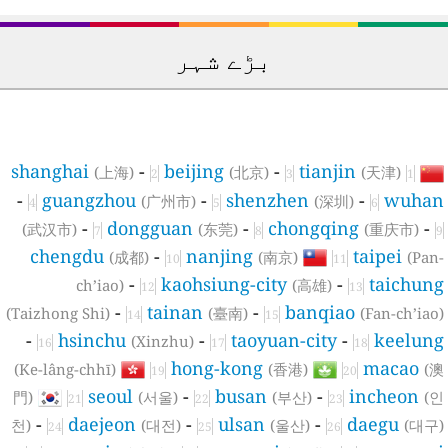
بڑے شہر
shanghai
-
beijing
-
tianjin
(上海)
(北京)
(天津)
2
3
1
-
guangzhou
-
shenzhen
-
wuha
(广州市)
(深圳)
4
5
6
-
dongguan
-
chongqing
-
(武汉市)
(东莞)
(重庆市)
7
8
9
chengdu
-
nanjing
taipei
(成都)
(南京)
(Pan
10
11
-
kaohsiung-city
-
taichun
ch’iao)
(高雄)
12
13
-
tainan
-
banqiao
(Taizhong Shi)
(臺南)
(Fan-ch’iao
14
15
-
hsinchu
-
taoyuan-city
-
keelun
(Xinzhu)
16
17
18
hong-kong
macao
(Ke-lâng-chhī)
(香港)
(
19
20
seoul
-
busan
-
incheon
門)
(서울)
(부산)
(
21
22
23
-
daejeon
-
ulsan
-
daegu
천)
(대전)
(울산)
(대구
24
25
26