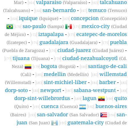
-
valparaiso
-
talcahuan
Mar)
(Valparaíso)
164
165
-
san-bernardo
-
temuco
(Talcahuano)
(Temuco
166
167
-
iquique
-
concepcion
(Iquique)
(Concepción
168
169
sao-paulo
mexico-city
(Sampa)
(Ciuda
170
171
-
iztapalapa
-
ecatepec-de-morelo
de Méjico)
172
173
-
guadalajara
-
puebl
(Ecatepec)
(Guadalajara)
174
175
-
ciudad-juarez
(Puebla de Zaragoza)
(Ciudad Juárez)
176
tijuana
-
ciudad-nezahualcoyotl
(Tijuana)
(Cd
177
178
bogota
-
santiago-de-cal
Neza)
(Bogotá)
179
180
-
medellin
willemsta
(Cali)
(Medellín)
181
182
-
sint-michiel-liber
-
barber
-
(Willemstad)
183
184
185
dorp-soto
-
newport
-
sabana-westpunt
-
186
187
188
dorp-sint-willebrordus
-
lagun
quit
189
190
-
cuenca
buenos-aire
(Quito)
(Cuenca)
191
192
san-salvador
san
(Baires)
(San Salvador)
193
194
juan
guatemala-city
(San Juan)
(Ciudad d
195