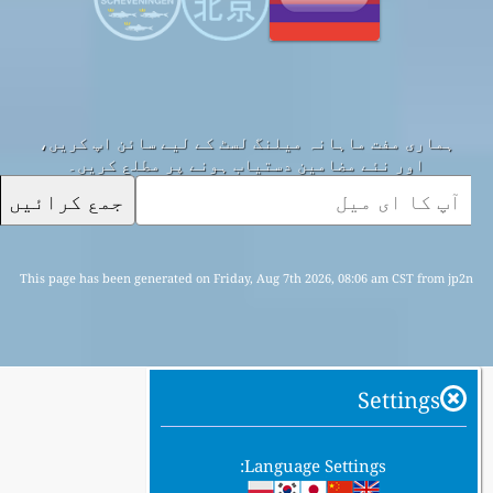
ہماری مفت ماہانہ میلنگ لسٹ کے لیے سائن اپ کریں،
اور نئے مضامین دستیاب ہونے پر مطلع کریں۔
جمع کرائیں
This page has been generated on Friday, Aug 7th 2026, 08:06 am CST from jp2n
Settings
Language Settings: