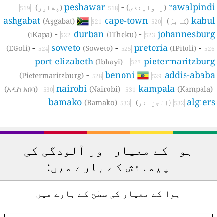
peshawar
-
rawalpind
(راولپنڈی)
(پشاور)
519
518
ashgabat
cape-town
kabu
(كابل)
(Aşgabat)
521
520
-
durban
-
johannesbur
(iKapa)
(ITheku)
522
523
-
soweto
-
pretoria
-
(EGoli)
(Soweto)
(IPitoli)
524
525
526
port-elizabeth
-
pietermaritzbur
(Ibhayi)
527
-
benoni
addis-abab
(Pietermaritzburg)
528
529
nairobi
kampala
(አዲስ አበባ)
(Nairobi)
(Kampala)
530
531
bamako
algier
(الجزائر)
(Bamako)
533
532
ہوا کے معیار اور آلودگی کی
پیمائش کے بارے میں:
ہوا کے معیار کی سطح کے بارے میں