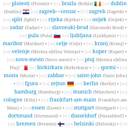
ploiesti
-
braila
dubli
(Ploiești)
(Brăila)
333
334
335
zagreb---centar
-
zagreb
(Dublin)
(Zagreb)
336
337
split
-
rijeka
-
osijek
(Split)
(Rijeka)
(Osijek)
338
339
340
zadar
-
slavonski-brod
(Zadar)
(Slavonski Brod)
341
342
pula
ljubljana
-
(Pula)
(Ljubljana)
343
344
345
maribor
-
celje
-
kranj
(Maribor)
(Celje)
(Kranj)
346
347
velenje
-
koper
(Mestna občina Velenje)
(Koper)
348
349
novo-mesto
-
ptuj
(Novo mesto)
(Mestna občin
350
351
birkirkara
-
qormi
-
Ptuj)
(Birkirkara)
352
353
354
mosta
-
zabbar
-
saint-john
(Mosta)
(Saint John
355
356
-
fgura
-
zejtun
berlin
-
(Berlin)
357
358
359
360
hamburg
-
munich
-
(Hamburg)
(München)
361
362
cologne
-
frankfurt-am-main
(Köln)
(Frankfurt a
363
-
essen
-
stuttgart
-
Main)
(Essen)
(Stuttgart)
364
365
366
dortmund
-
dusseldorf
(Dortmund)
(Düsseldorf)
367
bremen
helsinki
-
(Bremen)
(Helsinki)
368
369
370