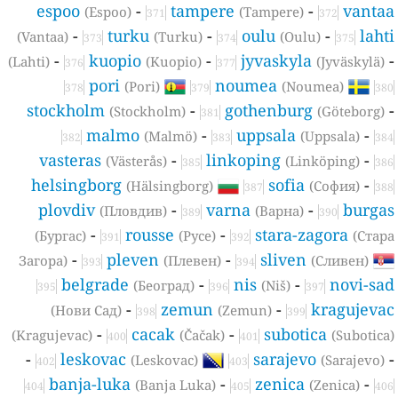
espoo
-
tampere
-
vanta
(Espoo)
(Tampere)
371
372
-
turku
-
oulu
-
laht
(Vantaa)
(Turku)
(Oulu)
373
374
375
-
kuopio
-
jyvaskyla
(Lahti)
(Kuopio)
(Jyväskylä)
376
377
pori
noumea
(Pori)
(Noumea)
378
379
380
stockholm
-
gothenburg
(Stockholm)
(Göteborg)
381
malmo
-
uppsala
-
(Malmö)
(Uppsala)
382
383
384
vasteras
-
linkoping
-
(Västerås)
(Linköping)
385
386
helsingborg
sofia
-
(Hälsingborg)
(София)
387
388
plovdiv
-
varna
-
burga
(Пловдив)
(Варна)
389
390
-
rousse
-
stara-zagora
(Бургас)
(Русе)
(Стар
391
392
-
pleven
-
sliven
Загора)
(Плевен)
(Сливен)
393
394
belgrade
-
nis
-
novi-sa
(Београд)
(Niš)
395
396
397
-
zemun
-
kragujeva
(Нови Сад)
(Zemun)
398
399
-
cacak
-
subotica
(Kragujevac)
(Čačak)
(Subotica
400
401
-
leskovac
sarajevo
(Leskovac)
(Sarajevo)
402
403
banja-luka
-
zenica
-
(Banja Luka)
(Zenica)
404
405
406