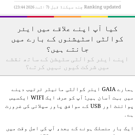
Ranking updated چند سیکنڈ قبل
(7 اگست 2026 23:44)
کیا آپ اپنے علاقے میں ایئر
کوالٹی اسٹیشنوں کے بارے میں
جانتے ہیں؟
اپنے ایئر کوالٹی سٹیشن کے ساتھ نقشے
میں شرکت کیوں نہیں کرتے؟
ہمارے GAIA ایئر کوالٹی مانیٹر ترتیب دینے
میں بہت آسان ہیں: آپ کو صرف ایک WIFI ایکسیس
پوائنٹ اور USB کے موافق پاور سپلائی کی ضرورت
ے۔
یک بار منسلک ہونے کے بعد، آپ کی اصل وقت میں