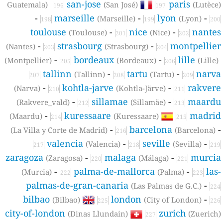
san-jose
paris
Guatemala)
(San José)
(Lutèce
196
197
-
marseille
-
lyon
-
(Marseille)
(Lyon)
198
199
200
toulouse
-
nice
-
nante
(Toulouse)
(Nice)
201
202
-
strasbourg
-
montpellie
(Nantes)
(Strasbourg)
203
204
-
bordeaux
-
lille
(Montpellier)
(Bordeaux)
(Lille)
205
206
tallinn
-
tartu
-
narv
(Tallinn)
(Tartu)
207
208
209
-
kohtla-jarve
-
rakver
(Narva)
(Kohtla-Järve)
210
211
-
sillamae
-
maard
(Rakvere_vald)
(Sillamäe)
212
213
-
kuressaare
madri
(Maardu)
(Kuressaare)
214
215
-
barcelona
(La Villa y Corte de Madrid)
(Barcelona)
216
valencia
-
seville
-
(Valencia)
(Sevilla)
217
218
219
zaragoza
-
malaga
-
murci
(Zaragosa)
(Málaga)
220
221
-
palma-de-mallorca
-
las
(Murcia)
(Palma)
222
223
palmas-de-gran-canaria
-
(Las Palmas de G.C.)
224
bilbao
london
-
(Bilbao)
(City of London)
225
226
city-of-london
zurich
(Dinas Llundain)
(Zuerich
227