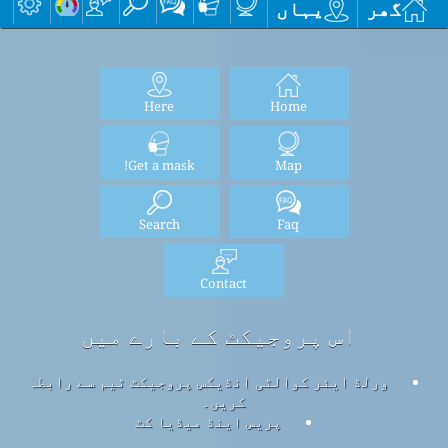
گھر
یہاں
Here
Home
Get a mask!
Map
Search
Faq
Contact
اس پروجیکٹ کے بارے میں
ورلڈ ایئر کوالٹی انڈیکس پروجیکٹ ٹیم سے رابطہ
کریں۔
پریس اینڈ میڈیا کٹ