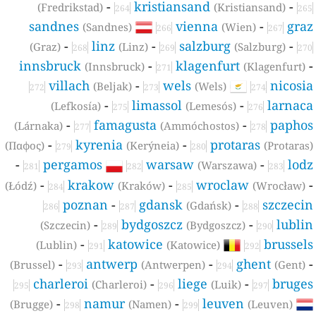
-
kristiansand
-
(Fredrikstad)
(Kristiansand)
264
265
sandnes
vienna
-
gra
(Sandnes)
(Wien)
266
267
-
linz
-
salzburg
-
(Graz)
(Linz)
(Salzburg)
268
269
270
innsbruck
-
klagenfurt
(Innsbruck)
(Klagenfurt)
271
villach
-
wels
nicosi
(Beljak)
(Wels)
272
273
274
-
limassol
-
larnac
(Lefkosía)
(Lemesós)
275
276
-
famagusta
-
papho
(Lárnaka)
(Ammóchostos)
277
278
-
kyrenia
-
protaras
(Παφος)
(Kerýneia)
(Protaras
279
280
-
pergamos
warsaw
-
lod
(Warszawa)
281
282
283
-
krakow
-
wroclaw
(Łódź)
(Kraków)
(Wrocław)
284
285
poznan
-
gdansk
-
szczeci
(Gdańsk)
286
287
288
-
bydgoszcz
-
lubli
(Szczecin)
(Bydgoszcz)
289
290
-
katowice
brussel
(Lublin)
(Katowice)
291
292
-
antwerp
-
ghent
(Brussel)
(Antwerpen)
(Gent)
293
294
charleroi
-
liege
-
bruge
(Charleroi)
(Luik)
295
296
297
-
namur
-
leuven
(Brugge)
(Namen)
(Leuven)
298
299