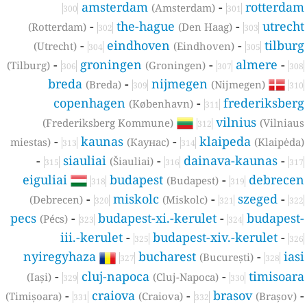
amsterdam
-
rotterda
(Amsterdam)
300
301
-
the-hague
-
utrech
(Rotterdam)
(Den Haag)
302
303
-
eindhoven
-
tilbur
(Utrecht)
(Eindhoven)
304
305
-
groningen
-
almere
-
(Tilburg)
(Groningen)
306
307
308
breda
-
nijmegen
(Breda)
(Nijmegen)
309
310
copenhagen
-
frederiksber
(København)
311
vilnius
(Frederiksberg Kommune)
(Vilniau
312
-
kaunas
-
klaipeda
miestas)
(Каунас)
(Klaipėda
313
314
-
siauliai
-
dainava-kaunas
-
(Šiauliai)
315
316
317
eiguliai
budapest
-
debrece
(Budapest)
318
319
-
miskolc
-
szeged
-
(Debrecen)
(Miskolc)
320
321
322
pecs
-
budapest-xi.-kerulet
-
budapest
(Pécs)
323
324
iii.-kerulet
-
budapest-xiv.-kerulet
-
325
326
nyiregyhaza
bucharest
-
ias
(București)
327
328
-
cluj-napoca
-
timisoar
(Iași)
(Cluj-Napoca)
329
330
-
craiova
-
brasov
(Timișoara)
(Craiova)
(Brașov)
331
332