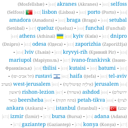
-
akranes
-
selfos
(Mosfellsbæ)
(Akranes)
440
441
lisbon
-
porto
-
(Selfoss)
(Lisboa)
(Porto)
442
443
444
amadora
-
braga
-
setuba
(Amadora)
(Braga)
445
446
-
queluz
-
funchal
(Setúbal)
(Queluz)
(Funchal)
447
448
athens
kyiv
-
dnipr
(Athínai)
(Київ)
449
450
451
-
odesa
-
zaporizhia
(Dnipro)
(Одеса)
(Zaporižžja
452
453
-
lviv
-
kryvyi-rih
-
(Львів)
(Кривий Ріг)
454
455
456
mariupol
-
ivano-frankivsk
(Маріуполь)
(Івано
457
tbilisi
-
kutaisi
-
batumi
-
Франківськ)
458
459
460
461
-
rustavi
haifa
-
tel-avi
(H̱efa)
(תל אביב-יפו)
462
463
west-jerusalem
-
jerusalem
(אֵילִיָּה קַפִּיטוֹלִינָה)
(מערב
465
464
rishon-lezion
-
ashdod
-
רושלים)
(אשדוד)
(ראשון
467
466
beersheba
-
petah-tikva
-
ציון)
(פתח תקוה)
(באר
469
468
ankara
-
istanbul
-
בע)
(İstanbul)
(Ankara)
471
470
izmir
-
bursa
-
adana
(İzmir)
(Bursa)
(Adana
472
473
474
-
gaziantep
-
konya
-
(Gaziantep)
(Konya)
475
476
477