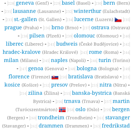
-
geneva
-
basel
-
bern
(Genf)
(Basel)
(Bern
228
229
230
-
lausanne
-
winterthur
(Lausanne)
(Eulachstadt
231
232
-
st.-gallen
-
lucerne
(St. Gallen)
(Luzern)
233
234
235
prague
-
brno
-
ostrava
(Praha)
(Brno)
(Ostrava
236
237
-
pilsen
-
olomouc
-
(Plzeň)
(Olomouc)
238
239
240
liberec
-
budweis
-
(Liberec)
(České Budějovice)
241
242
hradec-kralove
rome
-
(Hradec Králové)
(Roma)
243
244
milan
-
naples
-
turin
(Milano)
(Napoli)
(Torino
245
246
-
genoa
-
bologna
-
(Genova)
(Bologna)
247
248
249
florence
bratislava
-
(Firenze)
(Bratislava)
250
251
kosice
-
presov
-
nitra
(Košice)
(Prešov)
(Nitra)
252
253
zilina
-
banska-bystrica
(Žilina)
(Bansk
254
255
-
trnava
-
marti
Bystrica)
(Trnava)
256
257
oslo
-
berge
(Turócszentmárton)
(Oslo)
258
259
-
trondheim
-
stavange
(Bergen)
(Trondheim)
260
261
-
drammen
-
fredriksta
(Stavanger)
(Drammen)
262
263