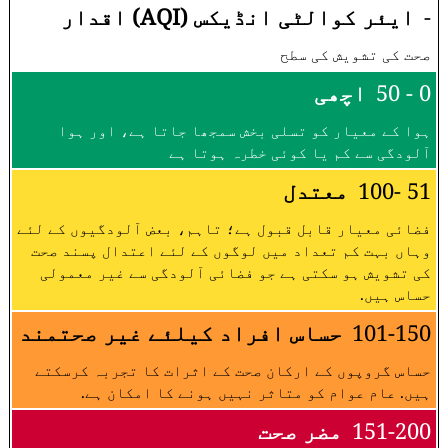
-
ایئر کوالٹی انڈیکس (AQI) اقدار
صحت کی تشویش کی سطح
0 - 50
اچھی
ہوا کے معیار کو تسلی بخش سمجھا جاتا ہے، اور ہوا
آلودگی سے کم یا کوئی خطرہ ہوتا ہے
51 -100
معتدل
فضائی معیار قابل قبول ہے؛ تاہم، بعض آلودگیوں کے لئے
وہاں بہت کم تعداد میں لوگوں کے لئے اعتدال پسند صحت
کی تشویش ہو سکتی ہے جو فضائی آلودگی سے غیر معمولی
حساس ہیں.
101-150
حساس افراد کیلئے غیر صحتمند
حساس گروپوں کے ارکان صحت کے اثرات کا تجربہ کرسکتے
ہیں. عام عوام کو متاثر نہیں ہونے کا امکان ہے.
151-200
مضر صحت