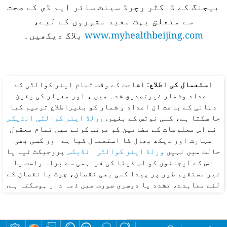
بیجنگ کے ڈاکٹر رچرڈ سینٹ سائر ایم ڈی کے صحت
سے متعلق بہت مفید مشوروں کے لیے،
www.myhealthbeijing.com
بلاگ دیکھیں۔
استعمال کی اطلاع
: اشاعت کے وقت تمام ایئر کوالٹی کے
اعداد وشمار غیرتصدیق شدہ ھیں ، اور معیار کی یقین
دہانی کے باعث ان اعداد و شمار کو بغیراطلاع ترمیم کیا
جا سکتا ہے، کسی نوٹس کے بغیر.
ورلڈ ایئر کوالٹی انڈیکس
نے اس معلومات کے مضامین کو مرتب کرنے میں تمام معقول
مہارت اور دیکھ بھال کا استعمال کیا ہے اور کسی بھی
حالت میں نہیں
ورلڈ ایئر کوالٹی انڈیکس
پروجیکٹ ٹیم یا
اس کے ایجنٹوں کو اس ڈیٹا کی فراہمی سے براہ راست یا
غیر مستقیم طور پر پیدا کسی بھی نقصان، چوٹ یا نقصان کے
لئے معاہدے، تشدد یا دوسری صورت میں ذمہ دار ہوسکتا ہے.