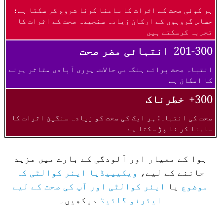
ہر کوئی صحت کے اثرات کا سامنا کرنا شروع کر سکتا ہے؛
حساس گروہوں کے ارکان زیادہ سنجیدہ صحت کے اثرات کا
تجربہ کرسکتے ہیں
201-300
انتہائی مضر صحت
انتباہ صحت برائے ہنگامی حالات. پوری آبادی متاثر ہونے
کا امکان ہے
300+
خطرناک
صحت کی انتباہ: ہر ایک کی صحت کو زیادہ سنگین اثرات کا
سامنا کر نا پڑ سکتا ہے
ہوا کے معیار اور آلودگی کے بارے میں مزید
جاننے کے لیے،
ویکیپیڈیا ایئر کوالٹی کا
موضوع
یا
ایئر کوالٹی اور آپ کی صحت کے لیے
ایئرنو گائیڈ
دیکھیں۔