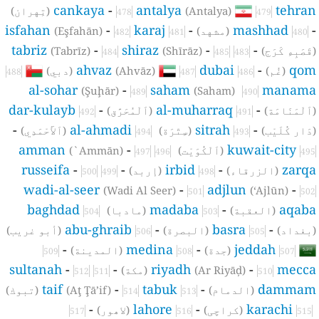
cankaya
-
antalya
tehra
(Antalya)
(تِهران)
478
479
isfahan
-
karaj
-
mashhad
(مشهد)
(Eşfahān)
482
481
480
tabriz
-
shiraz
-
-
قَصَبِهِ كَرَج)
(Shīrāz)
(Tabrīz)
484
485
483
ahvaz
dubai
-
qo
(غُم)
(Ahvāz)
(دبي)
488
487
486
al-sohar
-
saham
manam
(Şuḩār)
(Saham)
489
490
dar-kulayb
-
al-muharraq
-
اَلْمَنَامَة)
(اَلْمُحَرَّق)
492
491
-
al-ahmadi
sitrah
-
دَار كُلَيْب)
(سِتْرَة)
(اَلأَحْمَدِي)
494
493
amman
-
kuwait-city
(اَلْكُوَيْت)
(`Ammān)
497
496
495
russeifa
-
-
irbid
-
zarq
(الزرقاء)
(إربد)
500
499
498
wadi-al-seer
-
adjlun
-
(Wadi Al Seer)
(‘Ajlūn)
501
502
baghdad
madaba
-
aqab
(العقبة)
(مادبا)
504
503
abu-ghraib
-
basra
-
بغداد)
(البصرة)
(أبو غريب)
506
505
-
medina
-
jeddah
(جدة)
(المدينة)
509
508
507
sultanah
-
-
riyadh
-
mecc
(Ar Riyāḑ)
(مكة)
512
511
510
taif
-
tabuk
-
damma
(الدمام)
(Aţ Ţā’if)
(تبوك)
514
513
-
lahore
-
karachi
(کراچی)
(لاھور)
517
516
515