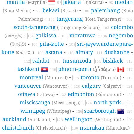
manila
jakarta
-
meda
(Maynila)
(Djakarta)
97
98
-
bekasi
-
palembang
(Kota Medan)
(Bekasi)
(Kot
99
100
-
tangerang
-
Palembang)
(Kota Tangerang)
101
102
south-tangerang
colomb
(Tangerang Selatan)
103
-
galkissa
-
moratuwa
-
negomb
(කොළඹ)
104
105
106
-
pita-kotte
-
sri-jayewardenepura
(මීගමුව)
107
108
kotte
astana
-
almaty
dushanbe
(கோட்டே)
109
110
111
vahdat
-
tursunzoda
bishkek
112
113
114
115
tashkent
phnom-penh
(ភ្នំកំពង់ត្រាច)
116
117
montreal
-
toronto
-
(Montreal)
(Toronto)
118
119
vancouver
-
calgary
-
(Vancouver)
(Calgary)
120
121
ottawa
-
edmonton
-
(Ottawa)
(Edmonton)
122
123
mississauga
-
north-york
-
(Mississauga)
124
125
winnipeg
-
scarborough
(Winnipeg)
126
127
auckland
-
wellington
-
(Auckland)
(Wellington)
128
129
christchurch
-
manukau
(Christchurch)
(Manukau)
130