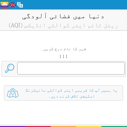
دنیا میں فضائی آلودگی
ریئل ٹائم ایئر کوالٹی انڈیکس (AQI)
شہر کا نام درج کریں۔
↓ ↓ ↓
یا ہمیں آپ کا قریبی ایئر کوالٹی مانیٹرنگ
اسٹیشن تلاش کرنے دیں۔