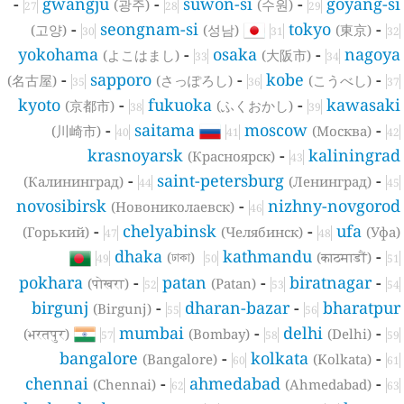
-
gwangju
-
suwon-si
-
goyang-s
(광주)
(수원)
27
28
29
-
seongnam-si
tokyo
-
(고양)
(성남)
(東京)
30
31
32
yokohama
-
osaka
-
nagoy
(よこはまし)
(大阪市)
33
34
-
sapporo
-
kobe
-
(名古屋)
(さっぽろし)
(こうべし)
35
36
37
kyoto
-
fukuoka
-
kawasak
(京都市)
(ふくおかし)
38
39
-
saitama
moscow
-
(川崎市)
(Москва)
40
41
42
krasnoyarsk
-
kaliningra
(Красноярск)
43
-
saint-petersburg
-
(Калининград)
(Ленинград)
44
45
novosibirsk
-
nizhny-novgoro
(Новониколаевск)
46
-
chelyabinsk
-
ufa
(Горький)
(Челябинск)
(Уфа
47
48
dhaka
kathmandu
-
(ঢাকা)
(काठमाडौं)
49
50
51
pokhara
-
patan
-
biratnagar
-
(पोखरा)
(Patan)
52
53
54
birgunj
-
dharan-bazar
-
bharatpu
(Birgunj)
55
56
mumbai
-
delhi
-
(भरतपुर)
(Bombay)
(Delhi)
57
58
59
bangalore
-
kolkata
-
(Bangalore)
(Kolkata)
60
61
chennai
-
ahmedabad
-
(Chennai)
(Ahmedabad)
62
63