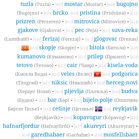
tuzla
-
mostar
-
bugojn
(Tuzla)
(Mostar)
407
408
-
brcko
pristina
-
(Bugojno)
(Prishtina)
409
410
411
prizren
-
mitrovica
-
(Përzeren)
(Mitrovicë)
412
413
gjakove
-
pec
-
suva-rek
(Gjakova)
(Peja)
414
415
-
ferizaj
-
glogovac
(Lumthatë)
(Ferezaj)
(Drenas
416
417
skopje
-
bitola
-
(Skopje)
(Битола)
418
419
420
kumanovo
-
prilep
-
(Куманово)
(Прилеп)
421
422
tetovo
-
cair
-
kisela-vod
(Тетово)
(Чаир)
423
424
-
veles
podgoric
(Кисела Вода)
(Велес)
425
426
-
niksic
-
herceg-nov
(Titograd)
(Никшић)
427
428
-
pljevlja
-
budv
(Херцег Нови)
(Пљевља)
429
430
-
bar
-
bijelo-polje
(Будва)
(Бар)
(Oпштин
431
432
-
cetinje
reykjavi
Бијело Поље)
(Цетиње)
433
434
-
kopavogur
-
(Reykjavík)
(Kópavog)
435
436
hafnarfjordur
-
akureyri
(Hafnarfirði)
(Akureyrar)
437
garedhabaer
-
mosfellsbae
(Garðabæ)
438
439