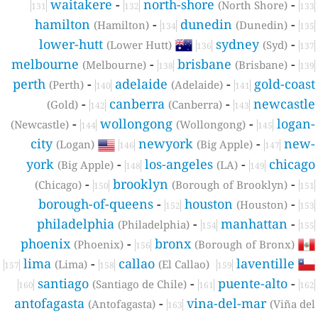
waitakere
-
north-shore
-
(North Shore)
131
132
133
hamilton
-
dunedin
-
(Hamilton)
(Dunedin)
134
135
lower-hutt
sydney
-
(Lower Hutt)
(Syd)
136
137
melbourne
-
brisbane
-
(Melbourne)
(Brisbane)
138
139
perth
-
adelaide
-
gold-coas
(Perth)
(Adelaide)
140
141
-
canberra
-
newcastl
(Gold)
(Canberra)
142
143
-
wollongong
-
logan
(Newcastle)
(Wollongong)
144
145
city
newyork
-
new
(Logan)
(Big Apple)
146
147
york
-
los-angeles
-
chicag
(Big Apple)
(LA)
148
149
-
brooklyn
-
(Chicago)
(Borough of Brooklyn)
150
151
borough-of-queens
-
houston
-
(Houston)
152
153
philadelphia
-
manhattan
-
(Philadelphia)
154
155
phoenix
-
bronx
(Phoenix)
(Borough of Bronx)
156
lima
-
callao
laventille
(Lima)
(El Callao)
157
158
159
santiago
-
puente-alto
-
(Santiago de Chile)
160
161
162
antofagasta
-
vina-del-mar
(Antofagasta)
(Viña de
163