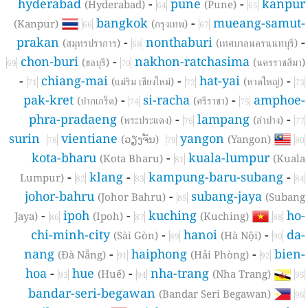
hyderabad
-
pune
-
kanpu
(Hyderabad)
(Pune)
64
65
bangkok
-
mueang-samut
(Kanpur)
(กรุงเทพ)
66
67
prakan
-
nonthaburi
(สมุทรปราการ)
(เทศบาลนครนนทบุรี)
68
chon-buri
-
nakhon-ratchasima
(ชลบุรี)
(นครราชสีมา
69
70
-
chiang-mai
-
hat-yai
-
(แม่ริม เชียงใหม่)
(หาดใหญ่)
71
72
73
pak-kret
-
si-racha
-
amphoe
(ปากเกร็ด)
(ศรีราชา)
74
75
phra-pradaeng
-
lampang
-
(พระประแดง)
(ลำปาง)
76
77
surin
vientiane
yangon
(ວຽງຈັນ)
(Yangon)
78
79
80
kota-bharu
-
kuala-lumpur
(Kota Bharu)
(Kual
81
-
klang
-
kampung-baru-subang
-
Lumpur)
82
83
84
johor-bahru
-
subang-jaya
(Johor Bahru)
(Suban
85
-
ipoh
-
kuching
ho
Jaya)
(Ipoh)
(Kuching)
86
87
88
chi-minh-city
-
hanoi
-
da
(Sài Gòn)
(Hà Nội)
89
90
nang
-
haiphong
-
bien
(Đà Nẵng)
(Hải Phòng)
91
92
hoa
-
hue
-
nha-trang
(Huế)
(Nha Trang)
93
94
95
bandar-seri-begawan
(Bandar Seri Begawan)
96