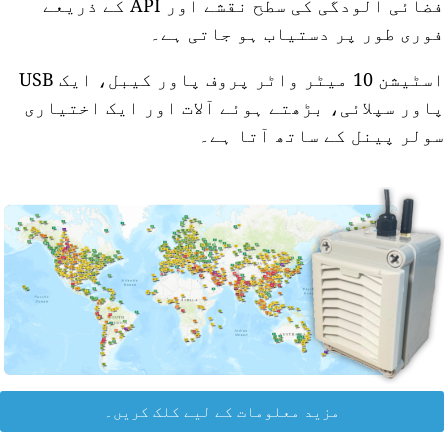
فضائی آلودگی کی سطح نقشے اور API کے ذریعے
وری طور پر دستیاب ہو جاتی ہے۔
اسٹیشن 10 میٹر واٹر پروف پاور کیبل، ایک USB
اور سپلائی، بڑھتے ہوئے آلات اور ایک اختیاری
ولر پینل کے ساتھ آتا ہے۔
مزید معلومات کے لیے کلک کریں۔