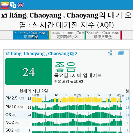
xī liáng, Chaoyang , Chaoyang
의 대기 오
염 : 실시간 대기질 지수 (AQI)
xī liang, Chaoyang ,
hepan district, Chaoyang , Chaoyang
Balǐ bǎo, Chaoyang , Chaoy
Chaoyang
朝阳西梁
朝阳河畔小区
朝阳八里堡
xī liáng, Chaoyang , Chaoyang
대기질 지수
:
xī liáng, Chaoyang
좋음
24
목요일 1시에 업데이트
주요 오염 물질:
o3
현재의
지난 2일
분
PM2.5
13
13
AQI
PM10
24
13
AQI
O3
24
24
AQI
NO2
6
1
AQI
SO2
3
3
AQI