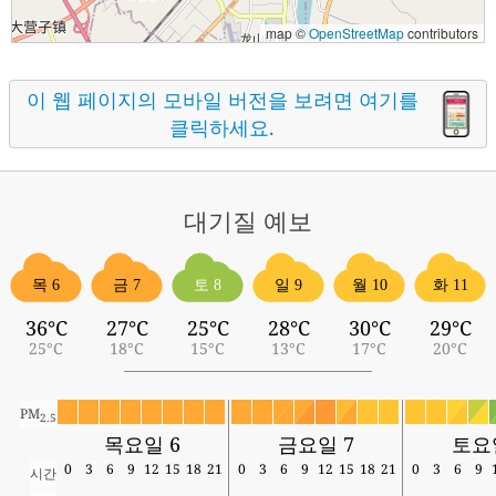
map ©
OpenStreetMap
contributors
이 웹 페이지의 모바일 버전을 보려면 여기를
클릭하세요.
대기질
예보
목 6
금 7
토 8
일 9
월 10
화 11
36°C
27°C
25°C
28°C
30°C
29°C
25°C
18°C
15°C
13°C
17°C
20°C
PM
2.5
목요일 6
금요일 7
토요
0
3
6
9
12
15
18
21
0
3
6
9
12
15
18
21
0
3
6
9
시간