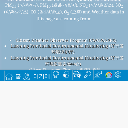
PM
(
미세먼지
), PM
(
호흡 미립자
), NO
(
이산화질소
), SO
2.5
10
2
2
(
아황산가스
), CO (
일산화탄소
), O
(
오존
) and Weather data in
3
this page are coming from:
Citizen Weather Observer Program (CWOP/APRS)
Liaoning Provincial Environmental Monitoring (辽宁省
环境保护厅)
Liaoning Provincial Environmental Monitoring (辽宁省
环境监测实验中心)
xī liáng, Chaoyang , Chaoyang의 대기 오염
홈
여기에
xī liáng, Chaoyang , Chaoyang 전체 대기 오염 지수는
24입니다.
xī liáng, Chaoyang , Chaoyang PM
(미세먼지) AQI 13입니다 -
2.5
xī liáng, Chaoyang , Chaoyang PM
(호흡 미립자) AQI 24입니
10
다 - xī liáng, Chaoyang , Chaoyang NO
(이산화질소) AQI 6입니
2
다 - xī liáng, Chaoyang , Chaoyang SO
(아황산가스) AQI 3입니
2
다 - xī liáng, Chaoyang , Chaoyang O
(오존) AQI 24입니다 - xī
3
liáng, Chaoyang , Chaoyang CO (일산화탄소) AQI 6입니다 -