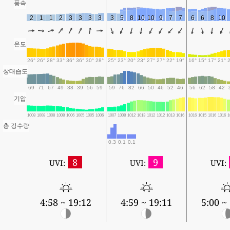
풍속
2
1
1
2
3
3
3
3
3
5
8
10
10
9
7
7
6
6
8
10
온도
26°
26°
28°
33°
36°
36°
30°
28°
25°
23°
20°
23°
27°
27°
22°
19°
16°
15°
17°
21°
상대습도
69
71
67
49
38
39
56
59
59
76
82
66
50
46
52
46
56
62
58
42
기압
1008
1008
1008
1008
1006
1005
1005
1006
1007
1008
1012
1013
1012
1012
1013
1016
1016
1015
1016
1016
1
총 강수량
0.3
0.1
0.1
8
9
UVI:
UVI:
UVI:
4:58 ~ 19:12
4:59 ~ 19:11
5:00 ~