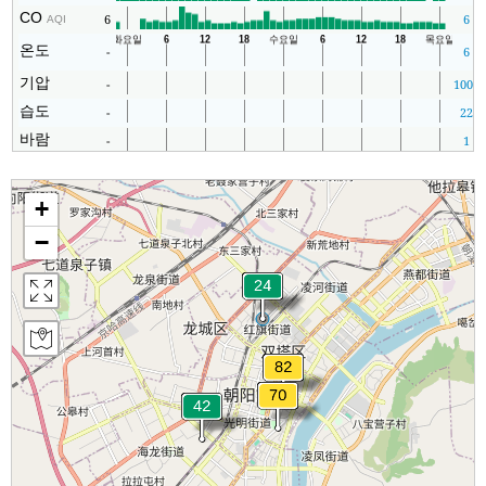
CO
6
6
AQI
온도
-
6
기압
-
1001
습도
-
22
바람
-
1
+
−