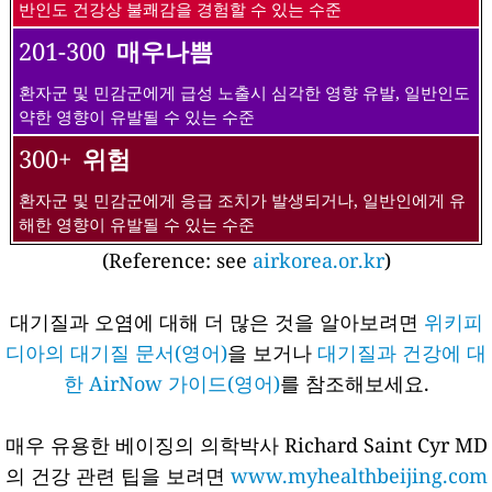
반인도 건강상 불쾌감을 경험할 수 있는 수준
201-300
매우나쁨
환자군 및 민감군에게 급성 노출시 심각한 영향 유발, 일반인도
약한 영향이 유발될 수 있는 수준
300+
위험
환자군 및 민감군에게 응급 조치가 발생되거나, 일반인에게 유
해한 영향이 유발될 수 있는 수준
(Reference: see
airkorea.or.kr
)
대기질과 오염에 대해 더 많은 것을 알아보려면
위키피
디아의 대기질 문서(영어)
을 보거나
대기질과 건강에 대
한 AirNow 가이드(영어)
를 참조해보세요.
매우 유용한 베이징의 의학박사 Richard Saint Cyr MD
의 건강 관련 팁을 보려면
www.myhealthbeijing.com