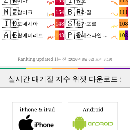
🇿🇲
🇮🇳
155
112
잠비아
인도
🇲🇿
🇧🇷
154
111
모잠비크
브라질
🇮🇩
🇸🇬
148
108
인도네시아
싱가포르
🇦🇪
🇵🇸
143
102
아랍에미리트
팔레스타인 지구
Ranking updated 1분 전
(2026년 8월 6일 오전 3:19)
실시간 대기질 지수 위젯 다운로드 :
iPhone & iPad
Android