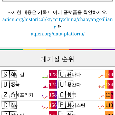
자세한 내용은 기록 데이터 플랫폼을 확인하세요.
aqicn.org/historical/kr/#city:china/chaoyang/xilian
g
&
aqicn.org/data-platform/
대기질 순위
🇸🇳
🇨🇦
178
143
세네갈
캐나다
🇺🇸
🇺🇬
174
134
미국
우간다
🇿🇦
🇨🇳
168
127
남아프리카
중국
🇨🇱
🇵🇰
156
113
칠레
파키스탄