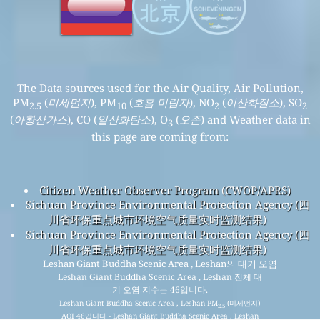
The Data sources used for the Air Quality, Air Pollution,
PM
(
미세먼지
), PM
(
호흡 미립자
), NO
(
이산화질소
), SO
2.5
10
2
2
(
아황산가스
), CO (
일산화탄소
), O
(
오존
) and Weather data in
3
this page are coming from:
Citizen Weather Observer Program (CWOP/APRS)
Sichuan Province Environmental Protection Agency (四
川省环保重点城市环境空气质量实时监测结果)
Sichuan Province Environmental Protection Agency (四
川省环保重点城市环境空气质量实时监测结果)
Leshan Giant Buddha Scenic Area , Leshan의 대기 오염
Leshan Giant Buddha Scenic Area , Leshan 전체 대
기 오염 지수는 46입니다.
Leshan Giant Buddha Scenic Area , Leshan PM
(미세먼지)
2.5
AQI 46입니다 - Leshan Giant Buddha Scenic Area , Leshan