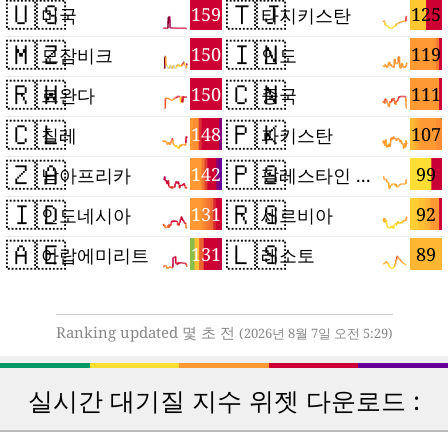
🇺🇸
🇹🇯
159
125
미국
타지키스탄
🇲🇿
🇮🇳
150
119
모잠비크
인도
🇷🇼
🇨🇳
150
111
르완다
중국
🇨🇱
🇵🇰
148
107
칠레
파키스탄
🇿🇦
🇵🇸
142
99
남아프리카
팔레스타인 지구
🇮🇩
🇷🇸
131
92
인도네시아
세르비아
🇦🇪
🇱🇸
131
89
아랍에미리트
레소토
Ranking updated 몇 초 전
(2026년 8월 7일 오전 5:29)
실시간 대기질 지수 위젯 다운로드 :