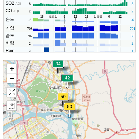
SO2
8
3
AQI
CO
2
2
AQI
온도
-6
-6
기압
708
701
습도
94
88
바람
2
2
Rain
2
1
+
−