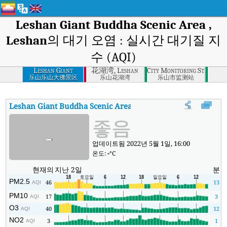
Leshan Giant Buddha Scenic Area ,
Leshan
의 대기 오염 : 실시간 대기질 지
수 (AQI)
Leshan Giant
花湖湾, Leshan
City Monitoring Station, 
Buddha Scenic Area
乐山乐山大佛景区
乐山花湖湾
乐山市监测站
, Leshan
Leshan Giant Buddha Scenic Area , Leshan
대기질 지수
:
Lesh
좋음
-
업데이트됨 2022년 5월 1일, 16:00
온도:
-
°C
현재의
지난 2일
분
PM2.5
46
13
AQI
PM10
17
3
AQI
O3
40
12
AQI
NO2
3
1
AQI