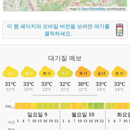
map ©
OpenStreetMap
contributors
이 웹 페이지의 모바일 버전을 보려면 여기를
클릭하세요.
대기질
예보
일 9
월 10
화 11
수 12
목 13
금 14
토 15
31°C
33°C
33°C
32°C
30°C
33°C
33°C
22°C
23°C
23°C
21°C
21°C
24°C
24°C
PM
2.5
일요일 9
월요일 10
화요일
1
4
7
10
13
16
19
22
1
4
7
10
13
16
19
22
1
4
7
10
시간
풍속