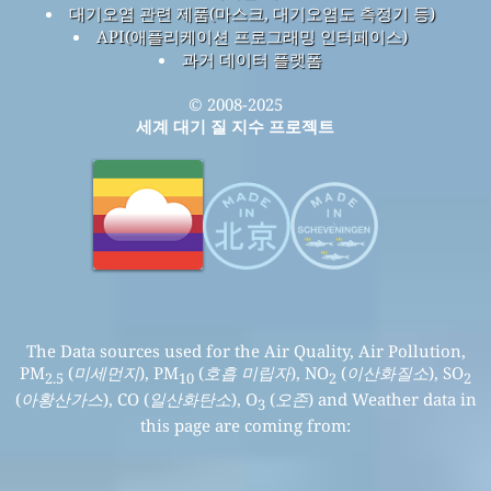
대기오염 관련 제품(마스크, 대기오염도 측정기 등)
API(애플리케이션 프로그래밍 인터페이스)
과거 데이터 플랫폼
© 2008-2025
세계 대기 질 지수 프로젝트
The Data sources used for the Air Quality, Air Pollution,
PM
(
미세먼지
), PM
(
호흡 미립자
), NO
(
이산화질소
), SO
2.5
10
2
2
(
아황산가스
), CO (
일산화탄소
), O
(
오존
) and Weather data in
3
this page are coming from: