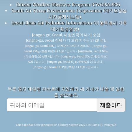
Citizen Weather Observer Program (CWOP/APRS)
South Air Korea Environment Corporation (대기오염실
시간공개시스템)
Seoul Clean Air Pollution Information (서울특별시 기후
대기환경정보)
Jongno-gu, Seoul, 대한민국의 대기 오염
Jongno-gu, Seoul 전체 대기 오염 지수는 27입니다.
Jongno-gu, Seoul PM
(미세먼지) AQI 21입니다 - Jongno-gu,
2.5
Seoul PM
(호흡 미립자) AQI 5입니다 - Jongno-gu, Seoul NO
10
2
(이산화질소) AQI 4입니다 - Jongno-gu, Seoul SO
(아황산가스)
2
AQI 3입니다 - Jongno-gu, Seoul O
(오존) AQI 27입니다 -
3
Jongno-gu, Seoul CO (일산화탄소) AQI 2입니다 -
무료 월간 메일링 리스트에 가입하고 새 기사가 나올 때 알림
을 받으세요.
제출하다
This page has been generated on Sunday, Aug 9th 2026, 11:51 am CST from jp2n