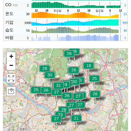
CO
2
2
AQI
온도
30
25
기압
1000
993
1
습도
54
46
바람
5
1
+
−