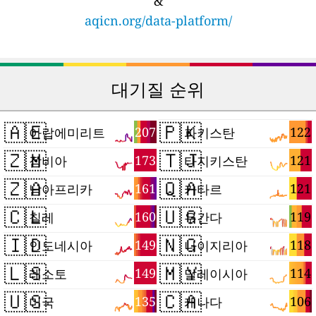
&
aqicn.org/data-platform/
대기질 순위
🇦🇪
🇵🇰
207
122
아랍에미리트
파키스탄
🇿🇲
🇹🇯
173
121
잠비아
타지키스탄
🇿🇦
🇶🇦
161
121
남아프리카
카타르
🇨🇱
🇺🇬
160
119
칠레
우간다
🇮🇩
🇳🇬
149
118
인도네시아
나이지리아
🇱🇸
🇲🇾
149
114
레소토
말레이시아
🇺🇸
🇨🇦
135
106
미국
캐나다