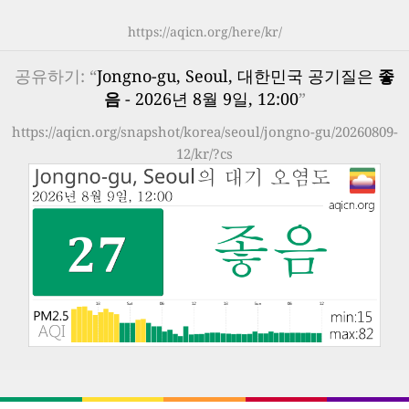
https://aqicn.org/here/kr/
공유하기: “
Jongno-gu, Seoul, 대한민국 공기질은
좋
음
- 2026년 8월 9일, 12:00
”
https://aqicn.org/snapshot/korea/seoul/jongno-gu/20260809-
12/kr/?cs