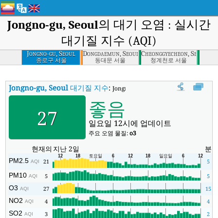
Jongno-gu, Seoul
의 대기 오염 : 실시간
대기질 지수 (AQI)
Jongno-gu, Seoul
Dongdaemun, Seoul
Cheonggyecheon, Seoul
종로구 서울
동대문 서울
청계천로 서울
Jongno-gu, Seoul
대기질 지수
:
Jongno-gu, Seoul실시간 대기질 지수 (AQ
좋음
27
일요일 12시에 업데이트
주요 오염 물질:
o3
현재의
지난 2일
분
PM2.5
21
5
AQI
PM10
5
5
AQI
O3
27
15
AQI
NO2
4
4
AQI
SO2
3
2
AQI