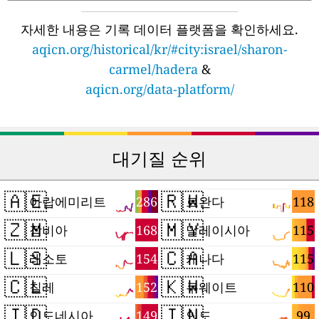
자세한 내용은 기록 데이터 플랫폼을 확인하세요.
aqicn.org/historical/kr/#city:israel/sharon-
carmel/hadera
&
aqicn.org/data-platform/
대기질 순위
🇦🇪
🇷🇼
286
118
아랍에미리트
르완다
🇿🇲
🇲🇾
168
115
잠비아
말레이시아
🇱🇸
🇨🇦
154
115
레소토
캐나다
🇨🇱
🇰🇼
152
110
칠레
쿠웨이트
🇮🇩
🇮🇳
149
99
인도네시아
인도