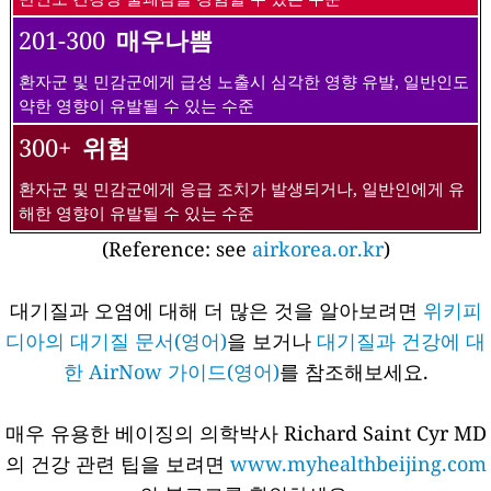
201-300
매우나쁨
환자군 및 민감군에게 급성 노출시 심각한 영향 유발, 일반인도
약한 영향이 유발될 수 있는 수준
300+
위험
환자군 및 민감군에게 응급 조치가 발생되거나, 일반인에게 유
해한 영향이 유발될 수 있는 수준
(Reference: see
airkorea.or.kr
)
대기질과 오염에 대해 더 많은 것을 알아보려면
위키피
디아의 대기질 문서(영어)
을 보거나
대기질과 건강에 대
한 AirNow 가이드(영어)
를 참조해보세요.
매우 유용한 베이징의 의학박사 Richard Saint Cyr MD
의 건강 관련 팁을 보려면
www.myhealthbeijing.com