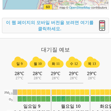
map ©
OpenStreetMap
contributors
이 웹 페이지의 모바일 버전을 보려면 여기를
클릭하세요.
대기질
예보
일 9
월 10
화 11
수 12
목 13
28°C
28°C
29°C
29°C
29°C
27°C
28°C
28°C
28°C
28°C
PM
2.5
O
3
일요일 9
월요일 10
화요일