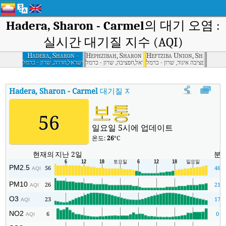
Hadera, Sharon - Carmel
의 대기 오염 :
실시간 대기질 지수 (AQI)
Hadera, Sharon -
Hephzibah, Sharon - Carmel
Heftziba Union, Sharon -
Carmel
ישראל,חפציבה איגוד, שרון - כרמל
ישראל,חפציבה, שרון - כרמל
ישראל,חדרה, שרון - כרמל
Hadera, Sharon - Carmel
대기질 지수
:
Hadera, Sharon - Carmel
보통
56
일요일 5시에 업데이트
온도:
26
°C
현재의
지난 2일
분
PM2.5
56
46
AQI
PM10
26
21
AQI
O3
23
17
AQI
NO2
6
0
AQI