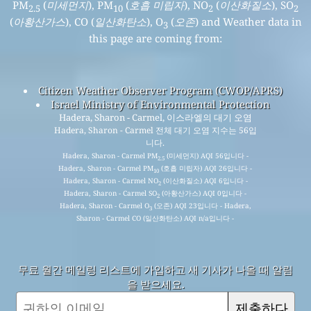
PM
(
미세먼지
), PM
(
호흡 미립자
), NO
(
이산화질소
), SO
2.5
10
2
2
(
아황산가스
), CO (
일산화탄소
), O
(
오존
) and Weather data in
3
this page are coming from:
Citizen Weather Observer Program (CWOP/APRS)
Israel Ministry of Environmental Protection
Hadera, Sharon - Carmel, 이스라엘의 대기 오염
Hadera, Sharon - Carmel 전체 대기 오염 지수는 56입
니다.
Hadera, Sharon - Carmel PM
(미세먼지) AQI 56입니다 -
2.5
Hadera, Sharon - Carmel PM
(호흡 미립자) AQI 26입니다 -
10
Hadera, Sharon - Carmel NO
(이산화질소) AQI 6입니다 -
2
Hadera, Sharon - Carmel SO
(아황산가스) AQI 0입니다 -
2
Hadera, Sharon - Carmel O
(오존) AQI 23입니다 - Hadera,
3
Sharon - Carmel CO (일산화탄소) AQI n/a입니다 -
무료 월간 메일링 리스트에 가입하고 새 기사가 나올 때 알림
을 받으세요.
제출하다