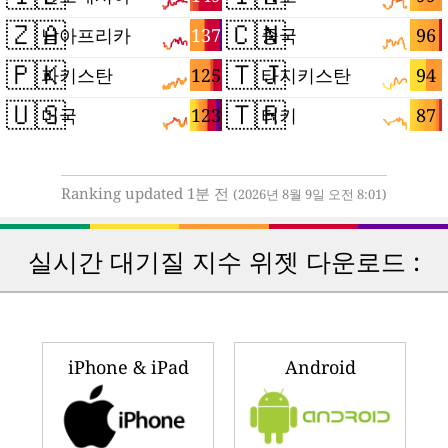
🇿🇦
🇨🇳
137
96
남아프리카
중국
🇵🇰
🇹🇯
125
94
파키스탄
타지키스탄
🇺🇸
🇹🇷
123
87
미국
터키
Ranking updated 1분 전
(2026년 8월 9일 오전 8:01)
실시간 대기질 지수 위젯 다운로드 :
iPhone & iPad
Android