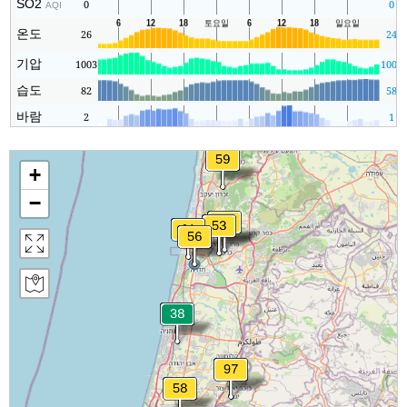
SO2
0
0
AQI
온도
26
24
기압
1003
1002
습도
82
58
바람
2
1
+
−