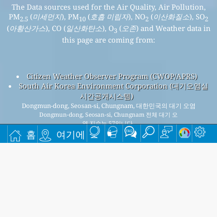
The Data sources used for the Air Quality, Air Pollution,
PM
(
미세먼지
), PM
(
호흡 미립자
), NO
(
이산화질소
), SO
2.5
10
2
2
(
아황산가스
), CO (
일산화탄소
), O
(
오존
) and Weather data in
3
this page are coming from:
Citizen Weather Observer Program (CWOP/APRS)
South Air Korea Environment Corporation (대기오염실
시간공개시스템)
Dongmun-dong, Seosan-si, Chungnam, 대한민국의 대기 오염
Dongmun-dong, Seosan-si, Chungnam 전체 대기 오
염 지수는 57입니다.
홈
여기에
Dongmun-dong, Seosan-si, Chungnam PM
(미세먼지) AQI 57
2.5
입니다 - Dongmun-dong, Seosan-si, Chungnam PM
(호흡 미립
10
자) AQI 23입니다 - Dongmun-dong, Seosan-si, Chungnam NO
2
(이산화질소) AQI 4입니다 - Dongmun-dong, Seosan-si,
Chungnam SO
(아황산가스) AQI 7입니다 - Dongmun-dong,
2
Seosan-si, Chungnam O
(오존) AQI 30입니다 - Dongmun-dong,
3
Seosan-si, Chungnam CO (일산화탄소) AQI 4입니다 -