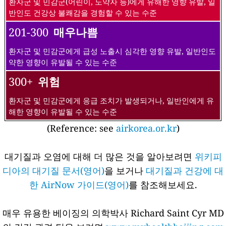
환자군 및 민감군(어린이, 노약자 등)에게 유해한 영향 유발, 일
반인도 건강상 불쾌감을 경험할 수 있는 수준
201-300
매우나쁨
환자군 및 민감군에게 급성 노출시 심각한 영향 유발, 일반인도
약한 영향이 유발될 수 있는 수준
300+
위험
환자군 및 민감군에게 응급 조치가 발생되거나, 일반인에게 유
해한 영향이 유발될 수 있는 수준
(Reference: see
airkorea.or.kr
)
대기질과 오염에 대해 더 많은 것을 알아보려면
위키피
디아의 대기질 문서(영어)
을 보거나
대기질과 건강에 대
한 AirNow 가이드(영어)
를 참조해보세요.
매우 유용한 베이징의 의학박사 Richard Saint Cyr MD