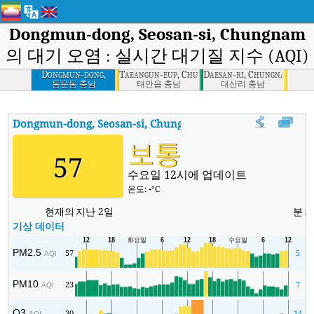
Dongmun-dong, Seosan-si, Chungnam
의 대기 오염 : 실시간 대기질 지수 (AQI)
Dongmun-dong,
Taeangun-eup, Chungnam
Daesan-ri, Chungnam
Seosan-si,
동문동 충남
태안읍 충남
대산리 충남
Chungnam
Dongmun-dong, Seosan-si, Chungnam
대기질 지수
:
Dongmun-d
보통
57
수요일 12시에 업데이트
온도:
-
°C
현재의
지난 2일
분
기상 데이터
PM2.5
57
5
AQI
PM10
23
7
AQI
O3
30
14
1
AQI