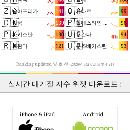
🇿🇦
🇶🇦
141
99
남아프리카
카타르
🇨🇳
🇵🇸
139
96
중국
팔레스타인 지구
🇵🇰
🇺🇬
130
94
파키스탄
우간다
🇷🇼
🇺🇿
121
93
르완다
우즈베키스탄
Ranking updated 몇 초 전
(2026년 8월 6일 오후 4:21)
실시간 대기질 지수 위젯 다운로드 :
iPhone & iPad
Android