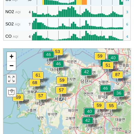
NO2
4
3
AQI
SO2
7
6
AQI
CO
4
4
AQI
+
−