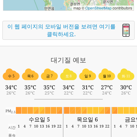
map ©
OpenStreetMap
contributors
이 웹 페이지의 모바일 버전을 보려면 여기를
클릭하세요.
대기질
예보
수 5
목 6
금 7
토 8
일 9
월 10
화 11
34°C
35°C
35°C
34°C
31°C
27°C
30°C
26°C
26°C
25°C
22°C
22°C
24°C
26°C
PM
2.5
수요일 5
목요일 6
금요
1
4
7
10
13
16
19
22
1
4
7
10
13
16
19
22
1
4
7
10
시간
풍속