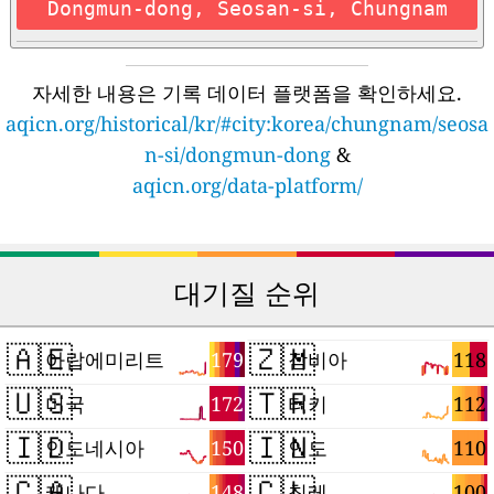
Dongmun-dong, Seosan-si, Chungnam
자세한 내용은 기록 데이터 플랫폼을 확인하세요.
aqicn.org/historical/kr/#city:korea/chungnam/seosa
n-si/dongmun-dong
&
aqicn.org/data-platform/
대기질 순위
🇦🇪
🇿🇲
179
118
아랍에미리트
잠비아
🇺🇸
🇹🇷
172
112
미국
터키
🇮🇩
🇮🇳
150
110
인도네시아
인도
🇨🇦
🇨🇱
148
100
캐나다
칠레