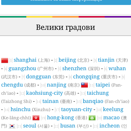
Велики градови
shanghai
-
beijing
-
tianjin
(上海)
(北京)
(天津)
1
2
3
-
guangzhou
-
shenzhen
-
wuhan
(广州市)
(深圳)
4
5
6
-
dongguan
-
chongqing
-
(武汉市)
(东莞)
(重庆市)
7
8
9
chengdu
-
nanjing
taipei
(成都)
(南京)
(Pan-
10
11
-
kaohsiung-city
-
taichung
ch’iao)
(高雄)
12
13
-
tainan
-
banqiao
(Taizhong Shi)
(臺南)
(Fan-ch’iao)
14
15
-
hsinchu
-
taoyuan-city
-
keelung
(Xinzhu)
16
17
18
hong-kong
macao
(Ke-lâng-chhī)
(香港)
(澳
19
20
seoul
-
busan
-
incheon
門)
(서울)
(부산)
(인
21
22
23