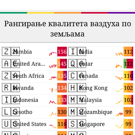
Рангирање квалитета ваздуха по
земљама
🇿🇲
🇮🇳
156
112
Zambia
India
🇦🇪
🇶🇦
145
112
United Arab Emirates
Qatar
🇿🇦
🇨🇦
135
110
South Africa
Canada
🇷🇼
🇭🇰
134
102
Rwanda
Hong Kong
🇮🇩
🇲🇾
133
102
Indonesia
Malaysia
🇱🇸
🇲🇿
130
99
Lesotho
Mozambique
🇺🇸
🇸🇬
116
99
United States
Singapore