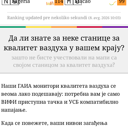
🇳🇬
🇲🇴
114
99
Nigeria
Macao
Ranking updated pre nekoliko sekundi
(8. avg. 2026 10:03)
Да ли знате за неке станице за
квалитет ваздуха у вашем крају?
зашто не бисте учествовали на мапи са
својом станицом за квалитет ваздуха?
Наши ГАИА монитори квалитета ваздуха се
веома лако подешавају: потребна вам је само
ВИФИ приступна тачка и УСБ компатибилно
напајање.
Када се повежете, ваши нивои загађења