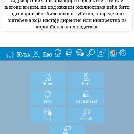
садржаја ових информација и пројектни тим или
његови агенти, ни под каквим околностима неће бити
одговорни због било каквог губитка, повреде или
оштећења која настају директно или индиректно из
коришћења ових података.
Кућа
Ево
Home
Here
Map
Get a mask!
Faq
Search