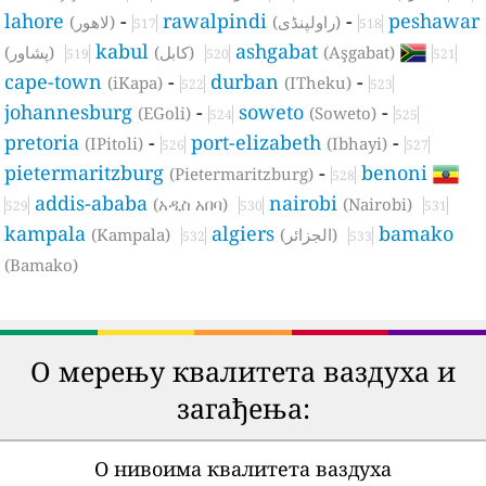
lahore
-
rawalpindi
-
peshawar
(راولپنڈی)
(لاھور)
517
518
kabul
ashgabat
(پشاور)
(كابل)
(Aşgabat)
519
520
521
cape-town
-
durban
-
(iKapa)
(ITheku)
522
523
johannesburg
-
soweto
-
(EGoli)
(Soweto)
524
525
pretoria
-
port-elizabeth
-
(IPitoli)
(Ibhayi)
526
527
pietermaritzburg
-
benoni
(Pietermaritzburg)
528
addis-ababa
nairobi
(አዲስ አበባ)
(Nairobi)
529
530
531
kampala
algiers
bamako
(Kampala)
(الجزائر)
532
533
(Bamako)
О мерењу квалитета ваздуха и
загађења:
О нивоима квалитета ваздуха