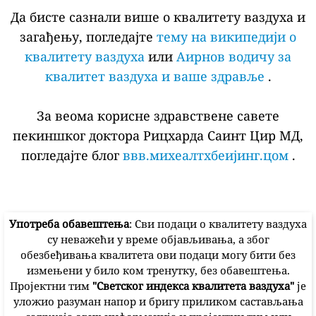
Да бисте сазнали више о квалитету ваздуха и
загађењу, погледајте
тему на википедији о
квалитету ваздуха
или
Аирнов водичу за
квалитет ваздуха и ваше здравље
.
За веома корисне здравствене савете
пекиншког доктора Рицхарда Саинт Цир МД,
погледајте блог
ввв.михеалтхбеијинг.цом
.
Употреба обавештења
: Сви подаци о квалитету ваздуха
су неважећи у време објављивања, а због
обезбеђивања квалитета ови подаци могу бити без
измењени у било ком тренутку, без обавештења.
Пројектни тим
"Светског индекса квалитета ваздуха"
је
уложио разуман напор и бригу приликом састављања