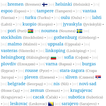
bremen
helsinki
-
(Bremen)
(Helsinki)
368
369
370
espoo
-
tampere
-
vantaa
(Espoo)
(Tampere)
371
372
-
turku
-
oulu
-
lahti
(Vantaa)
(Turku)
(Oulu)
373
374
375
-
kuopio
-
jyvaskyla
-
(Lahti)
(Kuopio)
(Jyväskylä)
376
377
pori
noumea
(Pori)
(Noumea)
378
379
380
stockholm
-
gothenburg
-
(Stockholm)
(Göteborg)
381
malmo
-
uppsala
-
(Malmö)
(Uppsala)
382
383
384
vasteras
-
linkoping
-
(Västerås)
(Linköping)
385
386
helsingborg
sofia
-
(Hälsingborg)
(София)
387
388
plovdiv
-
varna
-
burgas
(Пловдив)
(Варна)
389
390
-
rousse
-
stara-zagora
(Бургас)
(Русе)
(Стара
391
392
-
pleven
-
sliven
Загора)
(Плевен)
(Сливен)
393
394
belgrade
-
nis
-
novi-sad
(Београд)
(Niš)
395
396
397
-
zemun
-
kragujevac
(Нови Сад)
(Zemun)
398
399
-
cacak
-
subotica
(Kragujevac)
(Čačak)
(Subotica)
400
401
-
leskovac
sarajevo
-
(Leskovac)
(Sarajevo)
402
403