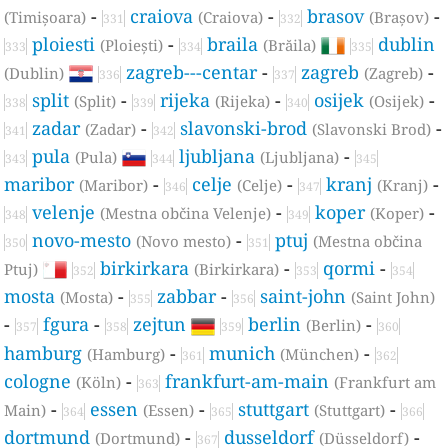
-
craiova
-
brasov
-
(Timișoara)
(Craiova)
(Brașov)
331
332
ploiesti
-
braila
dublin
(Ploiești)
(Brăila)
333
334
335
zagreb---centar
-
zagreb
-
(Dublin)
(Zagreb)
336
337
split
-
rijeka
-
osijek
-
(Split)
(Rijeka)
(Osijek)
338
339
340
zadar
-
slavonski-brod
-
(Zadar)
(Slavonski Brod)
341
342
pula
ljubljana
-
(Pula)
(Ljubljana)
343
344
345
maribor
-
celje
-
kranj
-
(Maribor)
(Celje)
(Kranj)
346
347
velenje
-
koper
-
(Mestna občina Velenje)
(Koper)
348
349
novo-mesto
-
ptuj
(Novo mesto)
(Mestna občina
350
351
birkirkara
-
qormi
-
Ptuj)
(Birkirkara)
352
353
354
mosta
-
zabbar
-
saint-john
(Mosta)
(Saint John)
355
356
-
fgura
-
zejtun
berlin
-
(Berlin)
357
358
359
360
hamburg
-
munich
-
(Hamburg)
(München)
361
362
cologne
-
frankfurt-am-main
(Köln)
(Frankfurt am
363
-
essen
-
stuttgart
-
Main)
(Essen)
(Stuttgart)
364
365
366
dortmund
-
dusseldorf
-
(Dortmund)
(Düsseldorf)
367