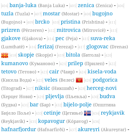
banja-luka
-
zenica
-
(Banja Luka)
(Zenica)
404
405
406
tuzla
-
mostar
-
bugojno
(Tuzla)
(Mostar)
407
408
-
brcko
pristina
-
(Bugojno)
(Prishtina)
409
410
411
prizren
-
mitrovica
-
(Përzeren)
(Mitrovicë)
412
413
gjakove
-
pec
-
suva-reka
(Gjakova)
(Peja)
414
415
-
ferizaj
-
glogovac
(Lumthatë)
(Ferezaj)
(Drenas)
416
417
skopje
-
bitola
-
(Skopje)
(Битола)
418
419
420
kumanovo
-
prilep
-
(Куманово)
(Прилеп)
421
422
tetovo
-
cair
-
kisela-voda
(Тетово)
(Чаир)
423
424
-
veles
podgorica
(Кисела Вода)
(Велес)
425
426
-
niksic
-
herceg-novi
(Titograd)
(Никшић)
427
428
-
pljevlja
-
budva
(Херцег Нови)
(Пљевља)
429
430
-
bar
-
bijelo-polje
(Будва)
(Бар)
(Oпштина
431
432
-
cetinje
reykjavik
Бијело Поље)
(Цетиње)
433
434
-
kopavogur
-
(Reykjavík)
(Kópavog)
435
436
hafnarfjordur
-
akureyri
-
(Hafnarfirði)
(Akureyrar)
437