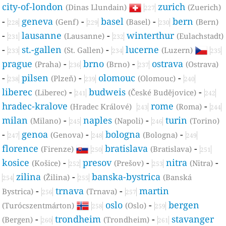
city-of-london
zurich
(Dinas Llundain)
(Zuerich)
227
-
geneva
-
basel
-
bern
(Genf)
(Basel)
(Bern)
228
229
230
-
lausanne
-
winterthur
(Lausanne)
(Eulachstadt)
231
232
-
st.-gallen
-
lucerne
(St. Gallen)
(Luzern)
233
234
235
prague
-
brno
-
ostrava
(Praha)
(Brno)
(Ostrava)
236
237
-
pilsen
-
olomouc
-
(Plzeň)
(Olomouc)
238
239
240
liberec
-
budweis
-
(Liberec)
(České Budějovice)
241
242
hradec-kralove
rome
-
(Hradec Králové)
(Roma)
243
244
milan
-
naples
-
turin
(Milano)
(Napoli)
(Torino)
245
246
-
genoa
-
bologna
-
(Genova)
(Bologna)
247
248
249
florence
bratislava
-
(Firenze)
(Bratislava)
250
251
kosice
-
presov
-
nitra
-
(Košice)
(Prešov)
(Nitra)
252
253
zilina
-
banska-bystrica
(Žilina)
(Banská
254
255
-
trnava
-
martin
Bystrica)
(Trnava)
256
257
oslo
-
bergen
(Turócszentmárton)
(Oslo)
258
259
-
trondheim
-
stavanger
(Bergen)
(Trondheim)
260
261