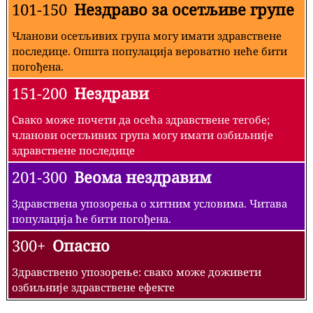
101-150
Нездраво за осетљиве групе
Чланови осетљивих група могу имати здравствене
последице. Општа популација вероватно неће бити
погођена.
151-200
Нездрави
Свако може почети да осећа здравствене тегобе;
чланови осетљивих група могу имати озбиљније
здравствене последице
201-300
Веома нездравим
Здравствена упозорења о хитним условима. Читава
популација ће бити погођена.
300+
Опасно
Здравствено упозорење: свако може доживети
озбиљније здравствене ефекте