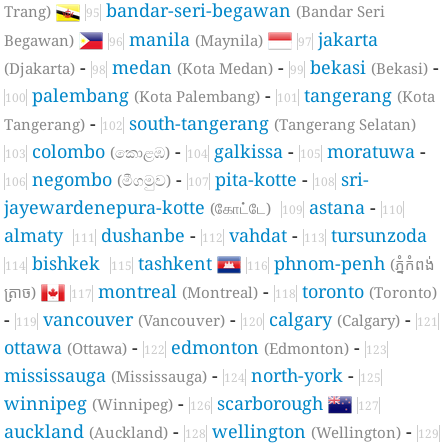
bandar-seri-begawan
Trang)
(Bandar Seri
95
manila
jakarta
Begawan)
(Maynila)
96
97
-
medan
-
bekasi
-
(Djakarta)
(Kota Medan)
(Bekasi)
98
99
palembang
-
tangerang
(Kota Palembang)
(Kota
100
101
-
south-tangerang
Tangerang)
(Tangerang Selatan)
102
colombo
-
galkissa
-
moratuwa
-
(කොළඹ)
103
104
105
negombo
-
pita-kotte
-
sri-
(මීගමුව)
106
107
108
jayewardenepura-kotte
astana
-
(கோட்டே)
109
110
almaty
dushanbe
-
vahdat
-
tursunzoda
111
112
113
bishkek
tashkent
phnom-penh
(ភ្នំកំពង់
114
115
116
montreal
-
toronto
ត្រាច)
(Montreal)
(Toronto)
117
118
-
vancouver
-
calgary
-
(Vancouver)
(Calgary)
119
120
121
ottawa
-
edmonton
-
(Ottawa)
(Edmonton)
122
123
mississauga
-
north-york
-
(Mississauga)
124
125
winnipeg
-
scarborough
(Winnipeg)
126
127
auckland
-
wellington
-
(Auckland)
(Wellington)
128
129