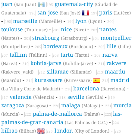
juan
guatemala-city
(San Juan)
(Ciudad de
195
san-jose
paris
Guatemala)
(San José)
(Lutèce)
196
197
-
marseille
-
lyon
-
(Marseille)
(Lyon)
198
199
200
toulouse
-
nice
-
nantes
(Toulouse)
(Nice)
201
202
-
strasbourg
-
montpellier
(Nantes)
(Strasbourg)
203
204
-
bordeaux
-
lille
(Montpellier)
(Bordeaux)
(Lille)
205
206
tallinn
-
tartu
-
narva
(Tallinn)
(Tartu)
207
208
209
-
kohtla-jarve
-
rakvere
(Narva)
(Kohtla-Järve)
210
211
-
sillamae
-
maardu
(Rakvere_vald)
(Sillamäe)
212
213
-
kuressaare
madrid
(Maardu)
(Kuressaare)
214
215
-
barcelona
-
(La Villa y Corte de Madrid)
(Barcelona)
216
valencia
-
seville
-
(Valencia)
(Sevilla)
217
218
219
zaragoza
-
malaga
-
murcia
(Zaragosa)
(Málaga)
220
221
-
palma-de-mallorca
-
las-
(Murcia)
(Palma)
222
223
palmas-de-gran-canaria
-
(Las Palmas de G.C.)
224
bilbao
london
-
(Bilbao)
(City of London)
225
226