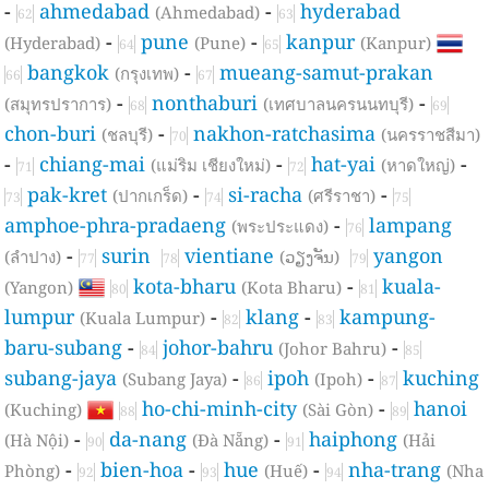
-
ahmedabad
-
hyderabad
(Ahmedabad)
62
63
-
pune
-
kanpur
(Hyderabad)
(Pune)
(Kanpur)
64
65
bangkok
-
mueang-samut-prakan
(กรุงเทพ)
66
67
-
nonthaburi
-
(สมุทรปราการ)
(เทศบาลนครนนทบุรี)
68
69
chon-buri
-
nakhon-ratchasima
(ชลบุรี)
(นครราชสีมา)
70
-
chiang-mai
-
hat-yai
-
(แม่ริม เชียงใหม่)
(หาดใหญ่)
71
72
pak-kret
-
si-racha
-
(ปากเกร็ด)
(ศรีราชา)
73
74
75
amphoe-phra-pradaeng
-
lampang
(พระประแดง)
76
-
surin
vientiane
yangon
(ลำปาง)
(ວຽງຈັນ)
77
78
79
kota-bharu
-
kuala-
(Yangon)
(Kota Bharu)
80
81
lumpur
-
klang
-
kampung-
(Kuala Lumpur)
82
83
baru-subang
-
johor-bahru
-
(Johor Bahru)
84
85
subang-jaya
-
ipoh
-
kuching
(Subang Jaya)
(Ipoh)
86
87
ho-chi-minh-city
-
hanoi
(Kuching)
(Sài Gòn)
88
89
-
da-nang
-
haiphong
(Hà Nội)
(Đà Nẵng)
(Hải
90
91
-
bien-hoa
-
hue
-
nha-trang
Phòng)
(Huế)
(Nha
92
93
94