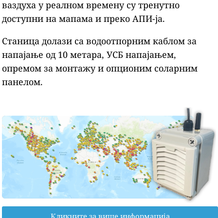
ваздуха у реалном времену су тренутно
доступни на мапама и преко АПИ-ја.
Станица долази са водоотпорним каблом за
напајање од 10 метара, УСБ напајањем,
опремом за монтажу и опционим соларним
панелом.
Кликните за више информација