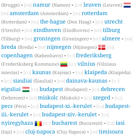
-
namur
-
leuven
(Brugge)
(Namen)
(Leuven)
298
299
amsterdam
-
rotterdam
(Amsterdam)
300
301
-
the-hague
-
utrecht
(Rotterdam)
(Den Haag)
302
303
-
eindhoven
-
tilburg
(Utrecht)
(Eindhoven)
304
305
-
groningen
-
almere
-
(Tilburg)
(Groningen)
306
307
308
breda
-
nijmegen
(Breda)
(Nijmegen)
309
310
copenhagen
-
frederiksberg
(København)
311
vilnius
(Frederiksberg Kommune)
(Vilniaus
312
-
kaunas
-
klaipeda
miestas)
(Каунас)
(Klaipėda)
313
314
-
siauliai
-
dainava-kaunas
-
(Šiauliai)
315
316
317
eiguliai
budapest
-
debrecen
(Budapest)
318
319
-
miskolc
-
szeged
-
(Debrecen)
(Miskolc)
320
321
322
pecs
-
budapest-xi.-kerulet
-
budapest-
(Pécs)
323
324
iii.-kerulet
-
budapest-xiv.-kerulet
-
325
326
nyiregyhaza
bucharest
-
iasi
(București)
327
328
-
cluj-napoca
-
timisoara
(Iași)
(Cluj-Napoca)
329
330