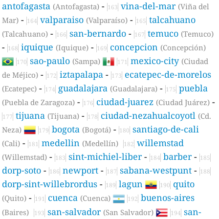
antofagasta
-
vina-del-mar
(Antofagasta)
(Viña del
163
-
valparaiso
-
talcahuano
Mar)
(Valparaíso)
164
165
-
san-bernardo
-
temuco
(Talcahuano)
(Temuco)
166
167
-
iquique
-
concepcion
(Iquique)
(Concepción)
168
169
sao-paulo
mexico-city
(Sampa)
(Ciudad
170
171
-
iztapalapa
-
ecatepec-de-morelos
de Méjico)
172
173
-
guadalajara
-
puebla
(Ecatepec)
(Guadalajara)
174
175
-
ciudad-juarez
-
(Puebla de Zaragoza)
(Ciudad Juárez)
176
tijuana
-
ciudad-nezahualcoyotl
(Tijuana)
(Cd.
177
178
bogota
-
santiago-de-cali
Neza)
(Bogotá)
179
180
-
medellin
willemstad
(Cali)
(Medellín)
181
182
-
sint-michiel-liber
-
barber
-
(Willemstad)
183
184
185
dorp-soto
-
newport
-
sabana-westpunt
-
186
187
188
dorp-sint-willebrordus
-
lagun
quito
189
190
-
cuenca
buenos-aires
(Quito)
(Cuenca)
191
192
san-salvador
san-
(Baires)
(San Salvador)
193
194