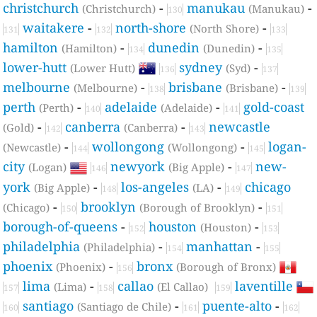
christchurch
-
manukau
-
(Christchurch)
(Manukau)
130
waitakere
-
north-shore
-
(North Shore)
131
132
133
hamilton
-
dunedin
-
(Hamilton)
(Dunedin)
134
135
lower-hutt
sydney
-
(Lower Hutt)
(Syd)
136
137
melbourne
-
brisbane
-
(Melbourne)
(Brisbane)
138
139
perth
-
adelaide
-
gold-coast
(Perth)
(Adelaide)
140
141
-
canberra
-
newcastle
(Gold)
(Canberra)
142
143
-
wollongong
-
logan-
(Newcastle)
(Wollongong)
144
145
city
newyork
-
new-
(Logan)
(Big Apple)
146
147
york
-
los-angeles
-
chicago
(Big Apple)
(LA)
148
149
-
brooklyn
-
(Chicago)
(Borough of Brooklyn)
150
151
borough-of-queens
-
houston
-
(Houston)
152
153
philadelphia
-
manhattan
-
(Philadelphia)
154
155
phoenix
-
bronx
(Phoenix)
(Borough of Bronx)
156
lima
-
callao
laventille
(Lima)
(El Callao)
157
158
159
santiago
-
puente-alto
-
(Santiago de Chile)
160
161
162