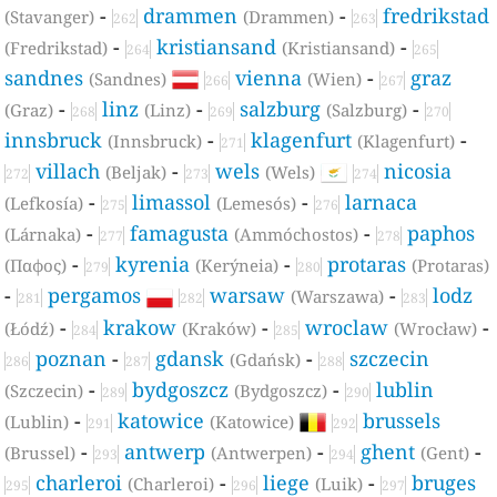
-
drammen
-
fredrikstad
(Stavanger)
(Drammen)
262
263
-
kristiansand
-
(Fredrikstad)
(Kristiansand)
264
265
sandnes
vienna
-
graz
(Sandnes)
(Wien)
266
267
-
linz
-
salzburg
-
(Graz)
(Linz)
(Salzburg)
268
269
270
innsbruck
-
klagenfurt
-
(Innsbruck)
(Klagenfurt)
271
villach
-
wels
nicosia
(Beljak)
(Wels)
272
273
274
-
limassol
-
larnaca
(Lefkosía)
(Lemesós)
275
276
-
famagusta
-
paphos
(Lárnaka)
(Ammóchostos)
277
278
-
kyrenia
-
protaras
(Παφος)
(Kerýneia)
(Protaras)
279
280
-
pergamos
warsaw
-
lodz
(Warszawa)
281
282
283
-
krakow
-
wroclaw
-
(Łódź)
(Kraków)
(Wrocław)
284
285
poznan
-
gdansk
-
szczecin
(Gdańsk)
286
287
288
-
bydgoszcz
-
lublin
(Szczecin)
(Bydgoszcz)
289
290
-
katowice
brussels
(Lublin)
(Katowice)
291
292
-
antwerp
-
ghent
-
(Brussel)
(Antwerpen)
(Gent)
293
294
charleroi
-
liege
-
bruges
(Charleroi)
(Luik)
295
296
297