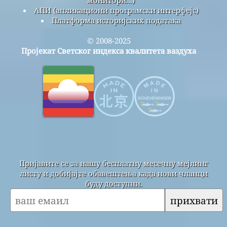
монитори...)
АПИ (апликациони програмски интерфејс)
Платформа историјских података
© 2008-2025
Пројекат Светског индекса квалитета ваздуха
Пријавите се за нашу бесплатну месечну мејлинг
листу и добијајте обавештења када нови чланци
буду доступни.
прихвати