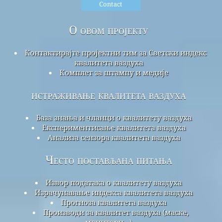
Contact
О овом пројекту
Контактирајте пројектни тим за Светски индекс
квалитета ваздуха
Комплет за штампу и медије
истраживање квалитета ваздуха
База знања и чланци о квалитету ваздуха
Експериментисање квалитета ваздуха
Анализа сензора квалитета ваздуха
Често постављана питања
Извор података о квалитету ваздуха
Израчунавање индекса квалитета ваздуха
Прогноза квалитета ваздуха
Производи за квалитет ваздуха (маске,