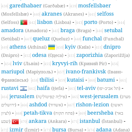
garedhabaer
-
mosfellsbaer
(Garðabæ)
438
439
-
akranes
-
selfoss
(Mosfellsbæ)
(Akranes)
440
441
lisbon
-
porto
-
(Selfoss)
(Lisboa)
(Porto)
442
443
444
amadora
-
braga
-
setubal
(Amadora)
(Braga)
445
446
-
queluz
-
funchal
(Setúbal)
(Queluz)
(Funchal)
447
448
athens
kyiv
-
dnipro
(Athínai)
(Київ)
449
450
451
-
odesa
-
zaporizhia
(Dnipro)
(Одеса)
(Zaporižžja)
452
453
-
lviv
-
kryvyi-rih
-
(Львів)
(Кривий Ріг)
454
455
456
mariupol
-
ivano-frankivsk
(Маріуполь)
(Івано-
457
tbilisi
-
kutaisi
-
batumi
-
Франківськ)
458
459
460
461
rustavi
haifa
-
tel-aviv
-
(H̱efa)
(תל אביב-יפו)
462
463
jerusalem
-
west-jerusalem
(מערב
(אֵילִיָּה קַפִּיטוֹלִינָה)
464
465
-
ashdod
-
rishon-lezion
(ראשון
(אשדוד)
ירושלים)
466
467
-
petah-tikva
-
beersheba
(באר
(פתח תקוה)
לציון)
468
469
ankara
-
istanbul
-
שבע)
(Ankara)
(İstanbul)
470
471
izmir
-
bursa
-
adana
(İzmir)
(Bursa)
(Adana)
472
473
474