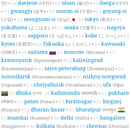
-
daejeon
-
ulsan
-
daegu
천)
(대전)
(울산)
(대구)
24
25
26
-
gwangju
-
suwon-si
-
goyang-si
(광주)
(수원)
27
28
29
-
seongnam-si
tokyo
-
(고양)
(성남)
(東京)
30
31
32
yokohama
-
osaka
-
nagoya
(よこはまし)
(大阪市)
33
34
-
sapporo
-
kobe
-
(名古屋)
(さっぽろし)
(こうべし)
35
36
37
kyoto
-
fukuoka
-
kawasaki
(京都市)
(ふくおかし)
38
39
-
saitama
moscow
-
(川崎市)
(Москва)
40
41
42
krasnoyarsk
-
kaliningrad
(Красноярск)
43
-
saint-petersburg
-
(Калининград)
(Ленинград)
44
45
novosibirsk
-
nizhny-novgorod
(Новониколаевск)
46
-
chelyabinsk
-
ufa
(Горький)
(Челябинск)
(Уфа)
47
48
dhaka
kathmandu
-
pokhara
(ঢাকা)
(काठमाडौं)
49
50
51
-
patan
-
biratnagar
-
birgunj
(पोखरा)
(Patan)
52
53
54
-
dharan-bazar
-
bharatpur
(Birgunj)
(भरतपुर)
55
56
mumbai
-
delhi
-
bangalore
(Bombay)
(Delhi)
57
58
59
-
kolkata
-
chennai
(Bangalore)
(Kolkata)
(Chennai)
60
61