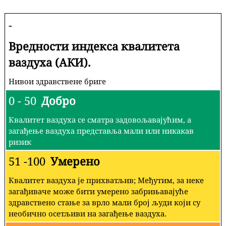
-
Вредности индекса квалитета
ваздуха (АКИ).
Нивои здравствене бриге
0 - 50
Добро
Квалитет ваздуха се сматра задовољавајућим, а
загађење ваздуха представља мали или никакав
ризик
51 -100
Умерено
Квалитет ваздуха је прихватљив; Међутим, за неке
загађиваче може бити умерено забрињавајуће
здравствено стање за врло мали број људи који су
необично осетљиви на загађење ваздуха.