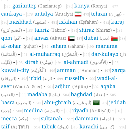
-
gaziantep
-
konya
-
(Gaziantep)
(Konya)
475
476
477
cankaya
-
antalya
tehran
-
(Antalya)
(تِهران)
478
479
mashhad
-
isfahan
-
karaj
(مشهد)
(Eşfahān)
480
481
482
-
tabriz
-
shiraz
-
(قَصَبِهِ كَرَج)
(Tabrīz)
(Shīrāz)
483
484
485
qom
-
ahvaz
dubai
(غُم)
(Ahvāz)
(دبي)
486
487
488
al-sohar
-
saham
manama
(Şuḩār)
(Saham)
489
490
-
al-muharraq
-
dar-kulayb
(دَار
(اَلْمُحَرَّق)
(اَلْمَنَامَة)
491
492
-
sitrah
al-ahmadi
-
(اَلأَحْمَدِي)
(سِتْرَة)
كُلَيْب)
493
494
495
kuwait-city
amman
-
zarqa
(اَلْكُوَيْت)
(`Ammān)
496
497
-
irbid
-
russeifa
-
wadi-al-
(إربد)
(الزرقاء)
498
499
500
seer
-
adjlun
-
aqaba
(Wadi Al Seer)
(‘Ajlūn)
501
502
-
madaba
baghdad
-
(بغداد)
(مادبا)
(العقبة)
503
504
505
basra
-
abu-ghraib
jeddah
(أبو غريب)
(البصرة)
506
507
-
medina
-
riyadh
-
(جدة)
(المدينة)
(Ar Riyāḑ)
508
509
510
mecca
-
sultanah
-
dammam
-
(الدمام)
(مكة)
511
512
513
taif
-
tabuk
karachi
-
(Aţ Ţā’if)
(تبوك)
(کراچی)
514
515
516