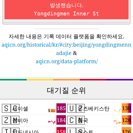
발생했습니다.
Yongdingmen Inner St
자세한 내용은 기록 데이터 플랫폼을 확인하세요.
aqicn.org/historical/kr/#city:beijing/yongdingmenn
adajie
&
aqicn.org/data-platform/
대기질 순위
🇸🇨
🇺🇿
185
130
세이셸
우즈베키스탄
🇿🇲
🇨🇳
184
128
잠비아
중국
🇮🇩
🇱🇸
158
126
인도네시아
레소토