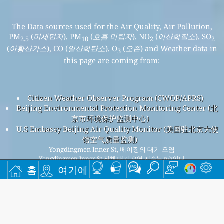
The Data sources used for the Air Quality, Air Pollution,
PM
(
미세먼지
), PM
(
호흡 미립자
), NO
(
이산화질소
), SO
2.5
10
2
2
(
아황산가스
), CO (
일산화탄소
), O
(
오존
) and Weather data in
3
this page are coming from:
Citizen Weather Observer Program (CWOP/APRS)
Beijing Environmental Protection Monitoring Center (北
京市环境保护监测中心)
U.S Embassy Beijing Air Quality Monitor (美国驻北京大使
馆空气质量监测)
Yongdingmen Inner St, 베이징의 대기 오염
Yongdingmen Inner St 전체 대기 오염 지수는 n/a입니
홈
여기에
다.
Yongdingmen Inner St PM
(미세먼지) AQI n/a입니다 -
2.5
Yongdingmen Inner St PM
(호흡 미립자) AQI n/a입니다 -
10
Yongdingmen Inner St NO
(이산화질소) AQI n/a입니다 -
2
Yongdingmen Inner St SO
(아황산가스) AQI n/a입니다 -
2
Yongdingmen Inner St O
(오존) AQI n/a입니다 - Yongdingmen
3
Inner St CO (일산화탄소) AQI n/a입니다 -