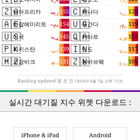
🇿🇦
🇨🇦
155
120
남아프리카
캐나다
🇦🇪
🇺🇬
154
119
아랍에미리트
우간다
🇺🇸
🇶🇦
145
118
미국
카타르
🇵🇰
🇮🇳
139
117
파키스탄
인도
🇲🇿
🇿🇼
131
105
모잠비크
짐바브웨
Ranking updated 몇 초 전
(2026년 8월 7일 오후 7:53)
실시간 대기질 지수 위젯 다운로드 :
iPhone & iPad
Android