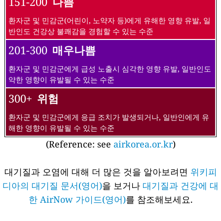
151-200
나쁨
환자군 및 민감군(어린이, 노약자 등)에게 유해한 영향 유발, 일
반인도 건강상 불쾌감을 경험할 수 있는 수준
201-300
매우나쁨
환자군 및 민감군에게 급성 노출시 심각한 영향 유발, 일반인도
약한 영향이 유발될 수 있는 수준
300+
위험
환자군 및 민감군에게 응급 조치가 발생되거나, 일반인에게 유
해한 영향이 유발될 수 있는 수준
(Reference: see
airkorea.or.kr
)
대기질과 오염에 대해 더 많은 것을 알아보려면
위키피
디아의 대기질 문서(영어)
을 보거나
대기질과 건강에 대
한 AirNow 가이드(영어)
를 참조해보세요.