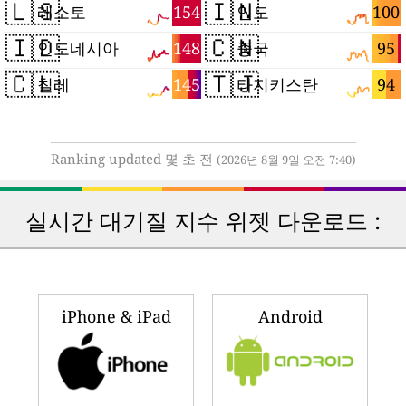
🇱🇸
🇮🇳
154
100
레소토
인도
🇮🇩
🇨🇳
148
95
인도네시아
중국
🇨🇱
🇹🇯
145
94
칠레
타지키스탄
Ranking updated 몇 초 전
(2026년 8월 9일 오전 7:40)
실시간 대기질 지수 위젯 다운로드 :
iPhone & iPad
Android