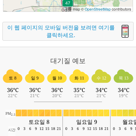
map ©
OpenStreetMap
contributors
이 웹 페이지의 모바일 버전을 보려면 여기를
클릭하세요.
대기질
예보
토 8
일 9
월 10
화 11
수 12
목 13
36°C
36°C
36°C
35°C
34°C
34°C
22°C
21°C
20°C
21°C
21°C
19°C
PM
2.5
토요일 8
일요일 9
월요일
0
3
6
9
12
15
18
21
0
3
6
9
12
15
18
21
0
3
6
9
시간