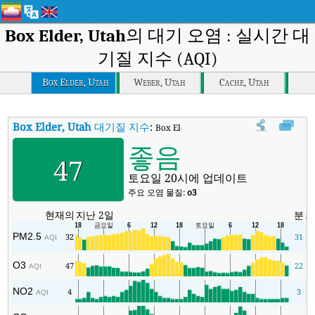
Box Elder, Utah
의 대기 오염 : 실시간 대
기질 지수 (AQI)
Box Elder, Utah
Weber, Utah
Cache, Utah
Box Elder, Utah
대기질 지수
:
Box Elder, Utah실시간 대기질 지수 (AQI).
좋음
47
토요일 20시에 업데이트
주요 오염 물질:
o3
현재의
지난 2일
분
PM2.5
32
31
AQI
O3
47
22
AQI
NO2
4
3
AQI