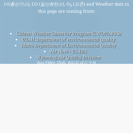
(
아황산가스
), CO (
일산화탄소
), O
(
오존
) and Weather data in
3
this page are coming from:
Citizen Weather Observer Program (CWOP/APRS)
UTAH department of environmental quality
Idaho Department of Environmental Quality
Air Now - US EPA
Wyoming Air Quality Division
Box Elder, Utah, 유타의 대기 오염
Box Elder, Utah 전체 대기 오염 지수는 47입니다.
Box Elder, Utah PM
(미세먼지) AQI 32입니다 - Box Elder,
2.5
Utah PM
(호흡 미립자) AQI n/a입니다 - Box Elder, Utah NO
10
2
(이산화질소) AQI 4입니다 - Box Elder, Utah SO
(아황산가스)
2
AQI n/a입니다 - Box Elder, Utah O
(오존) AQI 47입니다 - Box
3
Elder, Utah CO (일산화탄소) AQI 1입니다 -
무료 월간 메일링 리스트에 가입하고 새 기사가 나올 때 알림
을 받으세요.