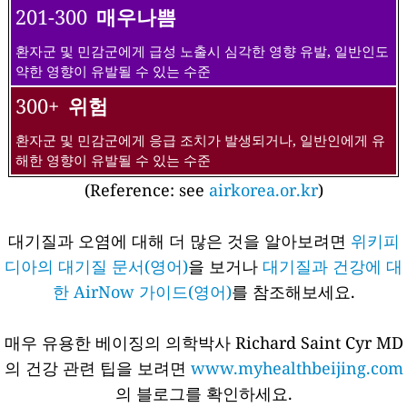
201-300
매우나쁨
환자군 및 민감군에게 급성 노출시 심각한 영향 유발, 일반인도
약한 영향이 유발될 수 있는 수준
300+
위험
환자군 및 민감군에게 응급 조치가 발생되거나, 일반인에게 유
해한 영향이 유발될 수 있는 수준
(Reference: see
airkorea.or.kr
)
대기질과 오염에 대해 더 많은 것을 알아보려면
위키피
디아의 대기질 문서(영어)
을 보거나
대기질과 건강에 대
한 AirNow 가이드(영어)
를 참조해보세요.
매우 유용한 베이징의 의학박사 Richard Saint Cyr MD
의 건강 관련 팁을 보려면
www.myhealthbeijing.com
의 블로그를 확인하세요.