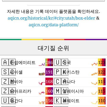
자세한 내용은 기록 데이터 플랫폼을 확인하세요.
aqicn.org/historical/kr/#city:utah/box-elder
&
aqicn.org/data-platform/
대기질 순위
🇦🇪
🇺🇸
286
123
아랍에미리트
미국
🇸🇨
🇵🇰
191
122
세이셸
파키스탄
🇿🇲
🇨🇦
168
115
잠비아
캐나다
🇿🇦
🇲🇾
160
115
남아프리카
말레이시아
🇺🇬
🇰🇼
156
110
우간다
쿠웨이트