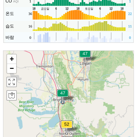
CO
1
1
AQI
온도
36
22
습도
16
11
바람
0
0
+
−