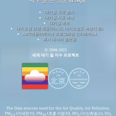
대기질 자료 출처
대기질 지표 계산
대기질 예보
대기오염 관련 제품(마스크, 대기오염도 측정기 등)
API(애플리케이션 프로그래밍 인터페이스)
과거 데이터 플랫폼
© 2008-2025
세계 대기 질 지수 프로젝트
The Data sources used for the Air Quality, Air Pollution,
PM
(
미세먼지
), PM
(
호흡 미립자
), NO
(
이산화질소
), SO
2.5
10
2
2