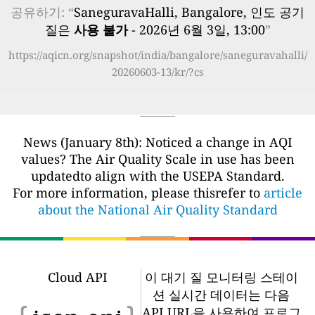
공유하기: “
SaneguravaHalli, Bangalore, 인도 공기
질은
사용 불가
- 2026년 6월 3일, 13:00
”
https://aqicn.org/snapshot/india/bangalore/saneguravahalli/
20260603-13/kr/?cs
News (January 8th): Noticed a change in AQI
values? The Air Quality Scale in use has been
updatedto align with the USEPA Standard.
For more information, please thisrefer to
article
about the National Air Quality Standard
Cloud API
이 대기 질 모니터링 스테이
션 실시간 데이터는 다음
API URL을 사용하여 프로그