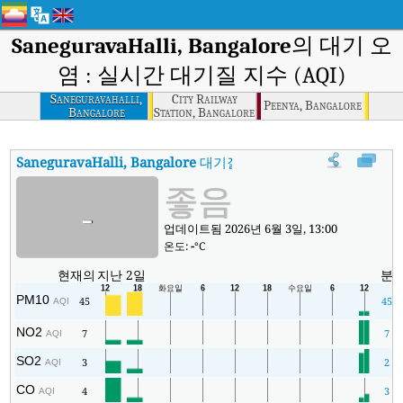
SaneguravaHalli, Bangalore
의 대기 오
염 : 실시간 대기질 지수 (AQI)
Saneguravahalli,
City Railway
Peenya, Bangalore
Bangalore
Station, Bangalore
SaneguravaHalli, Bangalore
대기질 지수
:
SaneguravaHalli, Ba
좋음
-
업데이트됨 2026년 6월 3일, 13:00
온도:
-
°C
현재의
지난 2일
분
PM10
45
45
AQI
NO2
7
7
AQI
SO2
3
2
AQI
CO
4
3
AQI