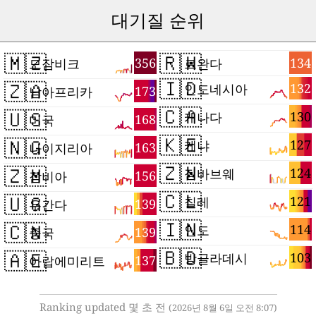
대기질 순위
🇲🇿
🇷🇼
356
134
모잠비크
르완다
🇮🇩
🇿🇦
132
인도네시아
173
남아프리카
🇨🇦
🇺🇸
130
캐나다
168
미국
🇰🇪
🇳🇬
127
케냐
163
나이지리아
🇿🇼
🇿🇲
124
짐바브웨
156
잠비아
🇨🇱
🇺🇬
121
칠레
139
우간다
🇮🇳
🇨🇳
114
인도
139
중국
🇧🇩
🇦🇪
103
방글라데시
137
아랍에미리트
Ranking updated 몇 초 전
(2026년 8월 6일 오전 8:07)