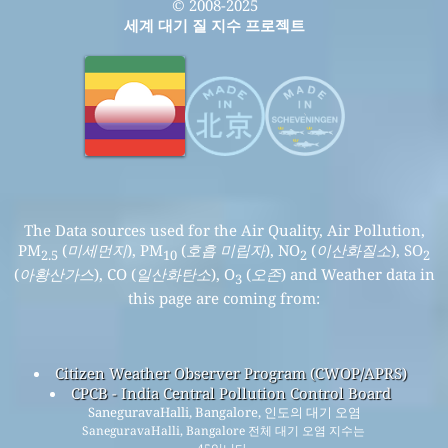
© 2008-2025
세계 대기 질 지수 프로젝트
The Data sources used for the Air Quality, Air Pollution,
PM
(
미세먼지
), PM
(
호흡 미립자
), NO
(
이산화질소
), SO
2.5
10
2
2
(
아황산가스
), CO (
일산화탄소
), O
(
오존
) and Weather data in
3
this page are coming from:
Citizen Weather Observer Program (CWOP/APRS)
CPCB - India Central Pollution Control Board
SaneguravaHalli, Bangalore, 인도의 대기 오염
SaneguravaHalli, Bangalore 전체 대기 오염 지수는