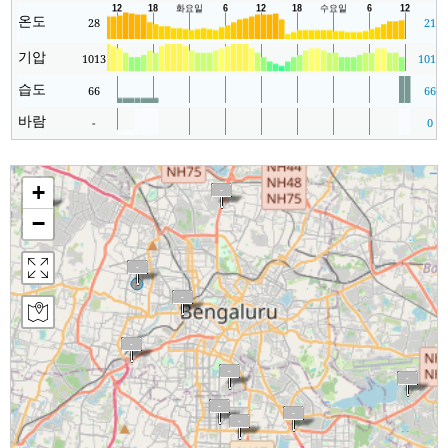
온도
28
21
기압
1013
1011
습도
66
66
바람
-
0
+
−