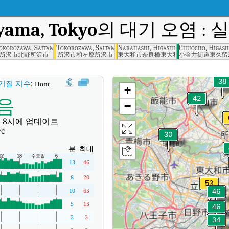
yama, Tokyo
의 대기 오염 : 
okyo
okorozawa, Saitama
Tokorozawa, Saitama
Narahashi, Higashiyamato, Tokyo
Chuocho, Higash
所沢市北野所沢市
所沢市和ヶ原所沢市
東大和市奈良橋東大和市
小金井街道東久留
기질 지수
:
Honcho, Higashimurayama, Tokyo실시간 대기질 지수 (AQI).
+
음
−
 8시에 업데이트
°C
분
최대
13
46
8
20
10
65
5
15
2
3