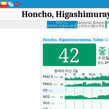
Honcho, Higashimura
Honcho,
Ogawacho, Kodaira, T
T
Higashimurayama,
新青梅街道東村山東村
小平市小川町小平市
山市
Tokyo
Honcho, Higashimurayama, Tokyo
대
42
좋
수요일
온도:
27
현재의
지난 2일
PM2.5
42
AQI
PM10
18
AQI
O3
-
AQI
NO2
13
AQI
SO2
-
AQI