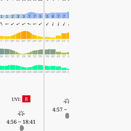
1
1
2
3
3
7
7
5
5
6
7
7
9
10
10
9
8
8
8
8
9
8
9
27°
27°
28°
31°
34°
33°
28°
26°
26°
25°
28°
31°
32°
28°
26°
25°
25°
25°
26°
27°
27°
26°
25°
64
63
53
37
29
38
52
58
59
60
43
37
41
52
68
73
74
78
70
66
70
72
74
1008
1008
1009
1008
1006
1005
1008
1009
1007
1007
1007
1005
1003
1004
1005
1004
1003
1004
1004
1003
1002
1003
1003
0.6
1.3
0.4
0.8
1.3
3.8
0.8
0.8
8
UVI:
4:57 ~ 18:40
4:58 ~ 18:38
4:56 ~ 18:41