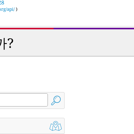
28
rg/api/
)
까?