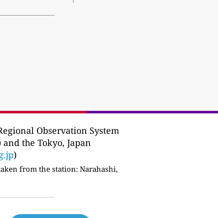
Regional Observation System
) and the Tokyo, Japan
g.jp
)
taken from the station:
Narahashi,