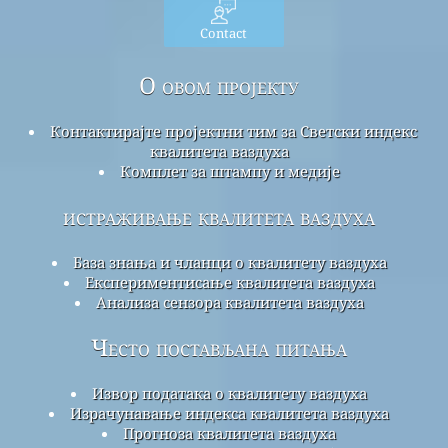
Contact
О овом пројекту
Контактирајте пројектни тим за Светски индекс
квалитета ваздуха
Комплет за штампу и медије
истраживање квалитета ваздуха
База знања и чланци о квалитету ваздуха
Експериментисање квалитета ваздуха
Анализа сензора квалитета ваздуха
Често постављана питања
Извор података о квалитету ваздуха
Израчунавање индекса квалитета ваздуха
Прогноза квалитета ваздуха