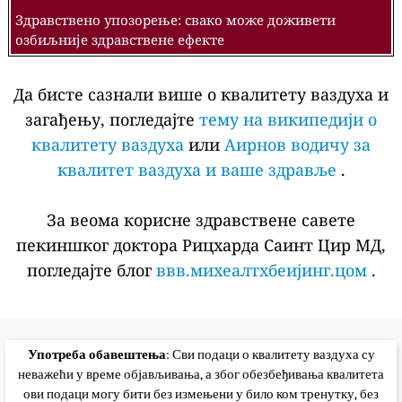
Здравствено упозорење: свако може доживети
озбиљније здравствене ефекте
Да бисте сазнали више о квалитету ваздуха и
загађењу, погледајте
тему на википедији о
квалитету ваздуха
или
Аирнов водичу за
квалитет ваздуха и ваше здравље
.
За веома корисне здравствене савете
пекиншког доктора Рицхарда Саинт Цир МД,
погледајте блог
ввв.михеалтхбеијинг.цом
.
Употреба обавештења
: Сви подаци о квалитету ваздуха су
неважећи у време објављивања, а због обезбеђивања квалитета
ови подаци могу бити без измењени у било ком тренутку, без