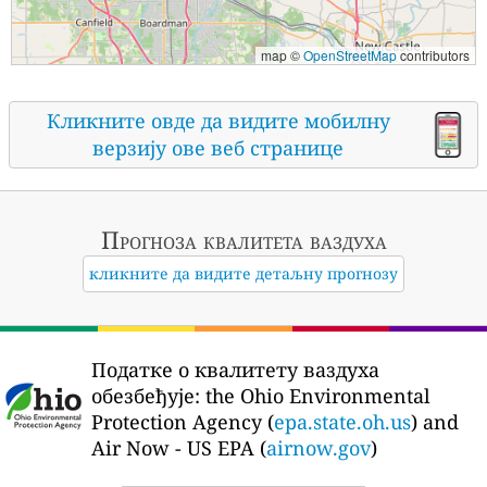
map ©
OpenStreetMap
contributors
Кликните овде да видите мобилну
верзију ове веб странице
Прогноза квалитета ваздуха
кликните да видите детаљну прогнозу
Податке о квалитету ваздуха
обезбеђује:
the Ohio Environmental
Protection Agency (
epa.state.oh.us
) and
Air Now - US EPA (
airnow.gov
)