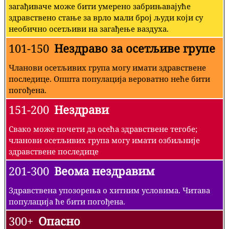
загађиваче може бити умерено забрињавајуће
здравствено стање за врло мали број људи који су
необично осетљиви на загађење ваздуха.
101-150
Нездраво за осетљиве групе
Чланови осетљивих група могу имати здравствене
последице. Општа популација вероватно неће бити
погођена.
151-200
Нездрави
Свако може почети да осећа здравствене тегобе;
чланови осетљивих група могу имати озбиљније
здравствене последице
201-300
Веома нездравим
Здравствена упозорења о хитним условима. Читава
популација ће бити погођена.
300+
Опасно