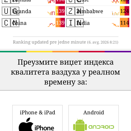
🇺🇬
🇿🇼
139
124
Uganda
Zimbabwe
🇨🇳
🇮🇳
139
114
China
India
Ranking updated pre jedne minute
(6. avg. 2026 8:21)
Преузмите виџет индекса
квалитета ваздуха у реалном
времену за:
iPhone & iPad
Android