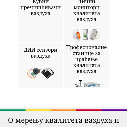
Кућни
Лични
пречишћивачи
монитори
ваздуха
квалитета
ваздуха
Професионалне
ДИИ сензори
станице за
ваздуха
праћење
квалитета
ваздуха
О мерењу квалитета ваздуха и