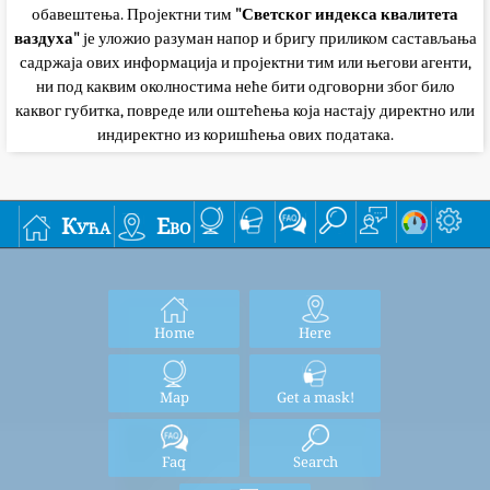
обавештења. Пројектни тим
"Светског индекса квалитета
ваздуха"
је уложио разуман напор и бригу приликом састављања
садржаја ових информација и пројектни тим или његови агенти,
ни под каквим околностима неће бити одговорни због било
каквог губитка, повреде или оштећења која настају директно или
индиректно из коришћења ових података.
Кућа
Ево
Home
Here
Map
Get a mask!
Faq
Search