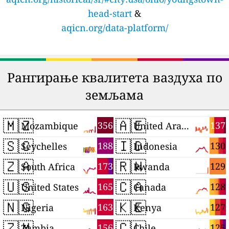
head-start
&
aqicn.org/data-platform/
Рангирање квалитета ваздуха по
земљама
🇲🇿
🇦🇪
356
137
Mozambique
United Arab Emirates
🇸🇨
🇮🇩
188
130
Seychelles
Indonesia
🇿🇦
🇷🇼
173
129
South Africa
Rwanda
🇺🇸
🇨🇦
165
128
United States
Canada
🇳🇬
🇰🇪
163
127
Nigeria
Kenya
🇿🇲
🇨🇱
156
125
Zambia
Chile