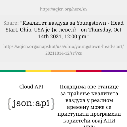
https://aqicn.org/here/sr/
Share
: “
Квалитет ваздуха за Youngstown - Head
Start, Ohio, USA је {к_левел} - on Thursday, Oct
14th 2021, 12:00 pm
”
https://aqicn.org/snapshot/usa/ohio/youngstown-head-start/
20211014-12/sr/?cs
Cloud API
Подацима ове станице
за праћење квалитета
ваздуха у реалном
времену може се
приступити програмски
користећи овај АПИ