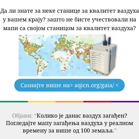
Да ли знате за неке станице за квалитет ваздуха
у вашем крају?
зашто не бисте учествовали на
мапи са својом станицом за квалитет ваздуха?
Сазнајте више на
> aqicn.org/gaia/ <
Објави: “
Колико је данас ваздух загађен?
Погледајте мапу загађења ваздуха у реалном
времену за више од 100 земаља.
”