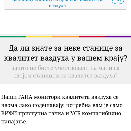
ваздуха
Да ли знате за неке станице за
квалитет ваздуха у вашем крају?
зашто не бисте учествовали на мапи са
својом станицом за квалитет ваздуха?
Наши ГАИА монитори квалитета ваздуха се
веома лако подешавају: потребна вам је само
ВИФИ приступна тачка и УСБ компатибилно
напајање.