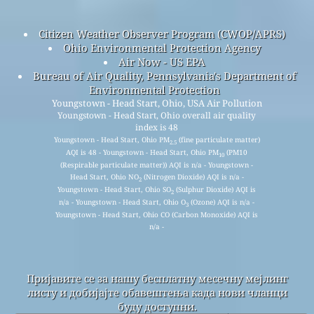
Citizen Weather Observer Program (CWOP/APRS)
Ohio Environmental Protection Agency
Air Now - US EPA
Bureau of Air Quality, Pennsylvania's Department of
Environmental Protection
Youngstown - Head Start, Ohio, USA Air Pollution
Youngstown - Head Start, Ohio overall air quality
index is 48
Youngstown - Head Start, Ohio PM
(fine particulate matter)
2.5
AQI is 48 - Youngstown - Head Start, Ohio PM
(PM10
10
(Respirable particulate matter)) AQI is n/a - Youngstown -
Head Start, Ohio NO
(Nitrogen Dioxide) AQI is n/a -
2
Youngstown - Head Start, Ohio SO
(Sulphur Dioxide) AQI is
2
n/a - Youngstown - Head Start, Ohio O
(Ozone) AQI is n/a -
3
Youngstown - Head Start, Ohio CO (Carbon Monoxide) AQI is
n/a -
Пријавите се за нашу бесплатну месечну мејлинг
листу и добијајте обавештења када нови чланци
буду доступни.