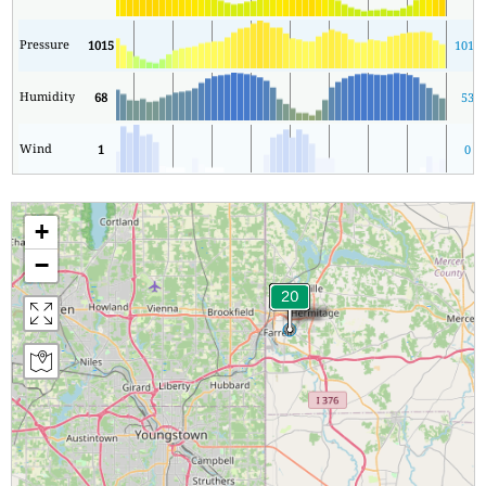
Pressure
1015
1013
Humidity
68
53
Wind
1
0
+
−