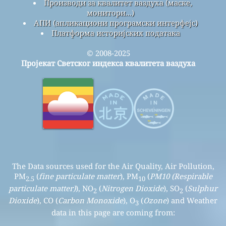
Производи за квалитет ваздуха (маске,
монитори...)
АПИ (апликациони програмски интерфејс)
Платформа историјских података
© 2008-2025
Пројекат Светског индекса квалитета ваздуха
The Data sources used for the Air Quality, Air Pollution,
PM
(
fine particulate matter
), PM
(
PM10 (Respirable
2.5
10
particulate matter)
), NO
(
Nitrogen Dioxide
), SO
(
Sulphur
2
2
Dioxide
), CO (
Carbon Monoxide
), O
(
Ozone
) and Weather
3
data in this page are coming from: