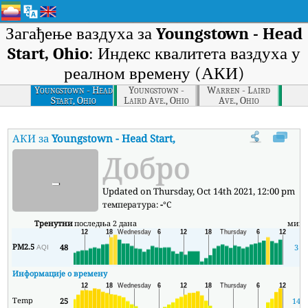
Загађење ваздуха за
Youngstown - Head
Start, Ohio
: Индекс квалитета ваздуха у
реалном времену (АКИ)
Youngstown - Head
Youngstown -
Warren - Laird
Start, Ohio
Laird Ave., Ohio
Ave., Ohio
АКИ за
Youngstown - Head Start, Ohio
:
Индекс квалитета вазду
Добро
-
Updated on Thursday, Oct 14th 2021, 12:00 pm
температура:
-
°C
Тренутни
последња 2 дана
мин
PM2.5
48
3
AQI
Информације о времену
Temp
25
14