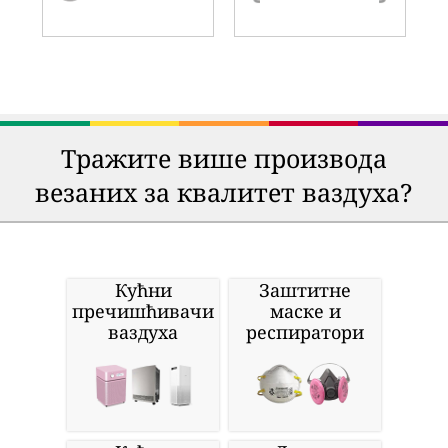
Тражите више производа
везаних за квалитет ваздуха?
Кућни
Заштитне
пречишћивачи
маске и
ваздуха
респиратори