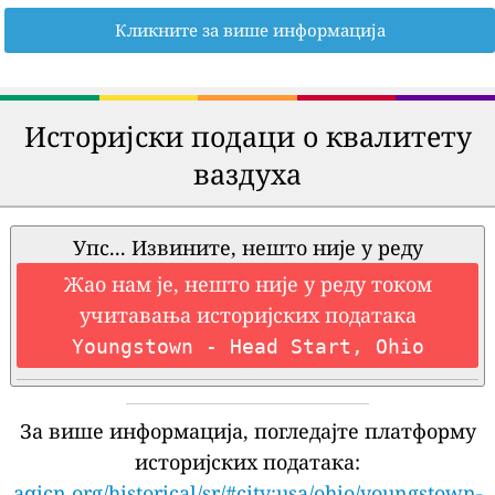
Кликните за више информација
Историјски подаци о квалитету
ваздуха
Упс... Извините, нешто није у реду
Жао нам је, нешто није у реду током
учитавања историјских података
Youngstown - Head Start, Ohio
За више информација, погледајте платформу
историјских података:
aqicn.org/historical/sr/#city:usa/ohio/youngstown-