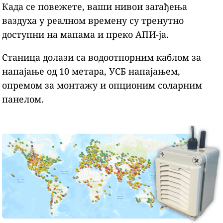
Када се повежете, ваши нивои загађења
ваздуха у реалном времену су тренутно
доступни на мапама и преко АПИ-ја.
Станица долази са водоотпорним каблом за
напајање од 10 метара, УСБ напајањем,
опремом за монтажу и опционим соларним
панелом.