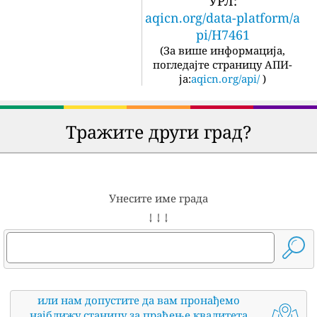
УРЛ:
aqicn.org/data-platform/a
pi/H7461
(
За више информација,
погледајте страницу АПИ-
ја:
aqicn.org/api/
)
Тражите други град?
Унесите име града
↓ ↓ ↓
или нам допустите да вам пронађемо
најближу станицу за праћење квалитета