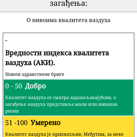
загађења:
О нивоима квалитета ваздуха
-
Вредности индекса квалитета
ваздуха (АКИ).
Нивои здравствене бриге
0 - 50
Добро
Квалитет ваздуха се сматра задовољавајућим, а
загађење ваздуха представља мали или никакав
ризик
51 -100
Умерено
Квалитет ваздуха је прихватљив; Међутим, за неке