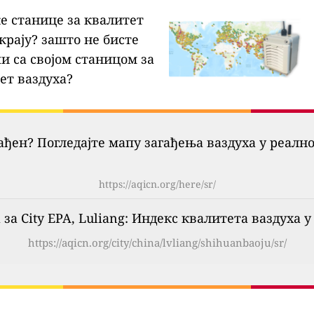
ке станице за квалитет
крају?
зашто не бисте
и са својом станицом за
ет ваздуха?
гађен? Погледајте мапу загађења ваздуха у реалн
https://aqicn.org/here/sr/
 за City EPA, Luliang: Индекс квалитета ваздуха
https://aqicn.org/city/china/lvliang/shihuanbaoju/sr/