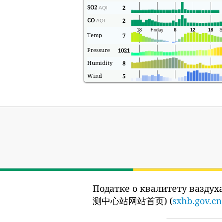
SO2
2
AQI
CO
2
AQI
Temp
7
Pressure
1021
Humidity
8
Wind
5
Податке о квалитету ваздуха
测中心站网站首页) (
sxhb.gov.cn