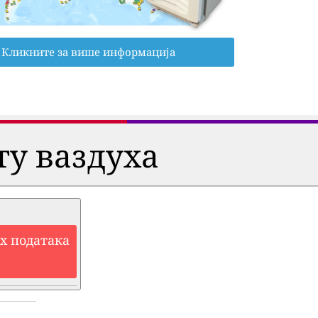
Кликните за више информација
ту ваздуха
их података