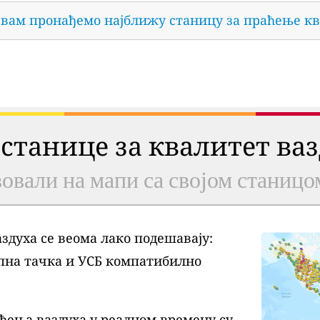
 вам пронађемо најближу станицу за праћење кв
 станице за квалитет ва
овали на мапи са својом станицо
духа се веома лако подешавају:
пна тачка и УСБ компатибилно
ђења ваздуха у реалном времену су