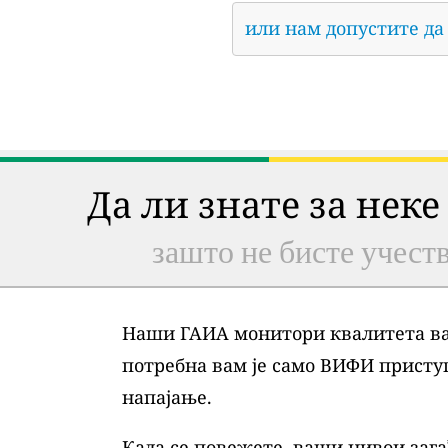
или нам допустите да
Да ли знате за неке
зашто не бисте учеств
Наши ГАИА монитори квалитета ваз
потребна вам је само ВИФИ присту
напајање.
Када се повежете, ваши нивои зага