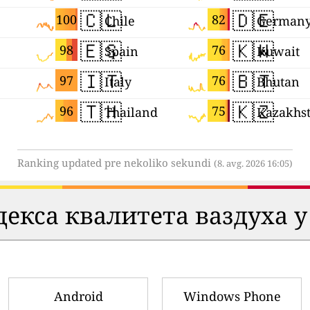
🇨🇱
🇩🇪
100
82
Chile
German
🇪🇸
🇰🇼
98
76
Spain
Kuwait
🇮🇹
🇧🇹
97
76
Italy
Bhutan
🇹🇭
🇰🇿
96
75
Thailand
Kazakhs
Ranking updated pre nekoliko sekundi
(8. avg. 2026 16:05)
екса квалитета ваздуха у
Android
Windows Phone