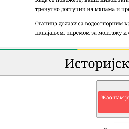
тренутно доступни на мапама и пр
Станица долази са водоотпорним ка
напајањем, опремом за монтажу и
Историјск
Жао нам је