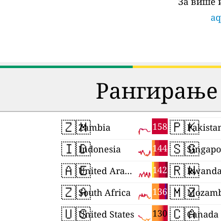
За више 
aq
Рангирање 
🇿🇲
🇵🇰
158
Zambia
Pakista
🇮🇩
🇸🇬
144
Indonesia
Singapo
🇦🇪
🇷🇼
142
United Arab Emirates
Rwand
🇿🇦
🇲🇿
136
South Africa
Mozamb
🇺🇸
🇨🇦
130
United States
Canada