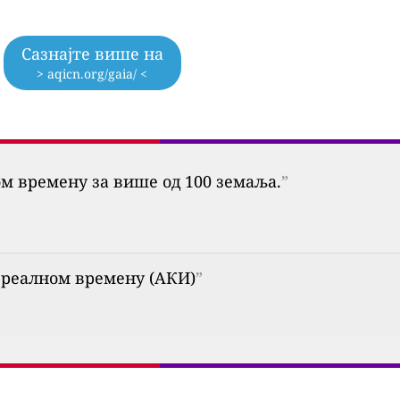
Сазнајте више на
> aqicn.org/gaia/ <
ом времену за више од 100 земаља.
”
 у реалном времену (АКИ)
”