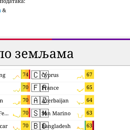
података:
u
&
 по земљама
🇨🇾
🇨🇻
74
67
ng
Cyprus
Cabo Ver
🇫🇷
🇲🇲
70
65
France
Myanmar
🇦🇿
🇵🇱
70
64
n
Azerbaijan
Poland
🇸🇲
🇮🇱
70
63
Russian Federation
San Marino
Israel
🇧🇩
🇾🇹
70
63
car
Bangladesh
Mayotte