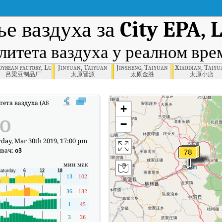
ње ваздуха за
City EPA, 
литета ваздуха у реалном вр
ang
oybean factory, Luliang
Jinyuan, Taiyuan
Jinsheng, Taiyuan
Xiaodian, Taiyu
吕梁豆制品厂
太原晋源
太原金胜
太原小店
ета ваздуха (АКИ) компаније City EPA, Luliang у реалном времену.
+
о
−
day, Mar 30th 2019, 17:00 pm
ивач:
o3
мин
мак
13
102
36
132
1
45
3
36