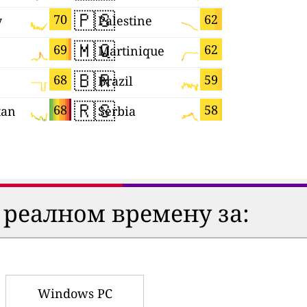
🇵🇸
🇧🇪
70
62
y
Palestine
Belgium
🇲🇶
🇸🇰
69
62
Martinique
Slovakia
🇧🇷
🇹🇼
68
59
Brazil
Taiwan
🇷🇸
🇹🇯
68
58
tan
Serbia
Tajikistan
 реалном времену за:
Windows PC