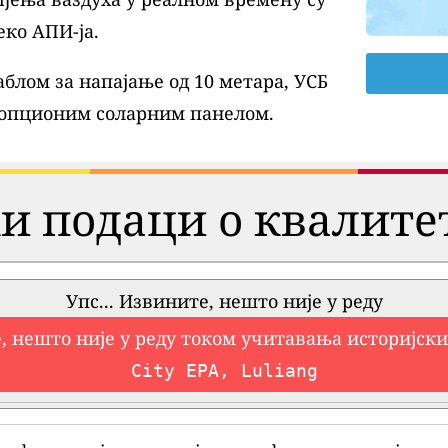
еко АПИ-ја.
блом за напајање од 10 метара, УСБ
 опционим соларним панелом.
и подаци о квалите
Упс... Извините, нешто није у реду
, нешто није у реду током учитавања историјск
City EPA, Luliang