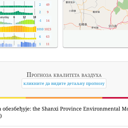
2
49
2
9
-1
14
1010
1023
6
63
1
11
Прогноза квалитета ваздуха
кликните да видите детаљну прогнозу
 обезбеђује:
the Shanxi Province Environmental
)