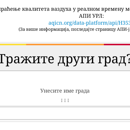
праћење квалитета ваздуха у реалном времену м
АПИ УРЛ:
aqicn.org/data-platform/api/H35
(
За више информација, погледајте страницу АПИ-ј
Тражите други град
Унесите име града
↓ ↓ ↓