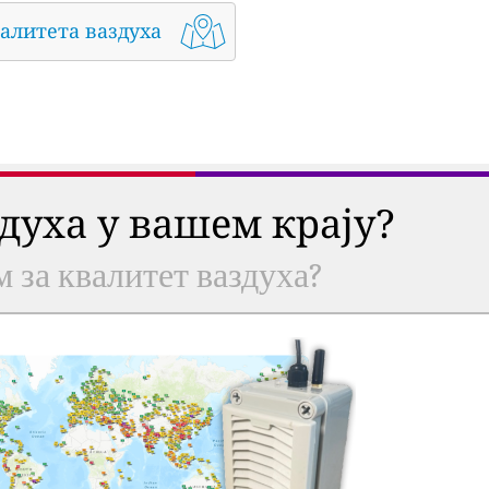
алитета ваздуха
здуха у вашем крају?
м за квалитет ваздуха?