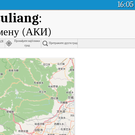
16:05
Luliang
:
емену (АКИ)
an
Пронађите најближи
Претражите други град
град