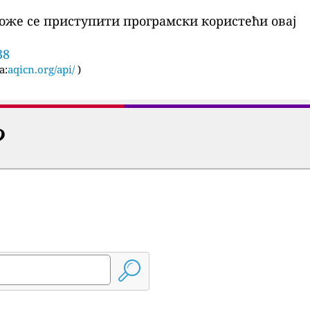
оже се приступити програмски користећи овај
38
а:
aqicn.org/api/
)
?