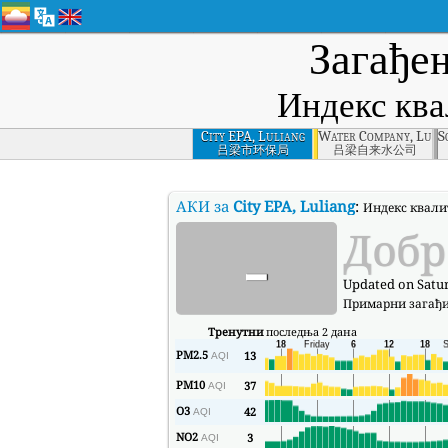
Загађе
Индекс ква
City EPA, Luliang
Water Company, Luli
S
吕梁市环保局
吕梁自来水公司
АКИ за
City EPA, Luliang
:
Индекс квалит
-
Добр
Updated on Satur
Примарни загађ
Тренутни
последња 2 дана
PM2.5
13
AQI
PM10
37
AQI
O3
42
AQI
NO2
3
AQI