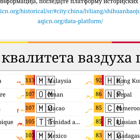
информација, погледајте платформу историјских 
icn.org/historical/sr/#city:china/lvliang/shihuanbaoj
aqicn.org/data-platform/
квалитета ваздуха
🇲🇾
🇭🇰
113
92
n
Malaysia
Hong Ko
🇴🇲
🇳🇵
107
86
re
Oman
Nepal
🇲🇴
🇨🇲
107
85
a
Macao
Cameroo
🇹🇹
🇷🇺
105
85
ique
Trinidad and Tobago
🇲🇽
🇲🇬
103
83
Mexico
Madagas