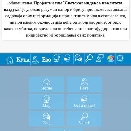
обавештења. Пројектни тим
"Светског индекса квалитета
ваздуха"
је уложио разуман напор и бригу приликом састављања
садржаја ових информација и пројектни тим или његови агенти,
ни под каквим околностима неће бити одговорни због било
каквог губитка, повреде или оштећења која настају директно или
индиректно из коришћења ових података.
Кућа
Ево
Home
Here
Map
Get a mask!
Faq
Search