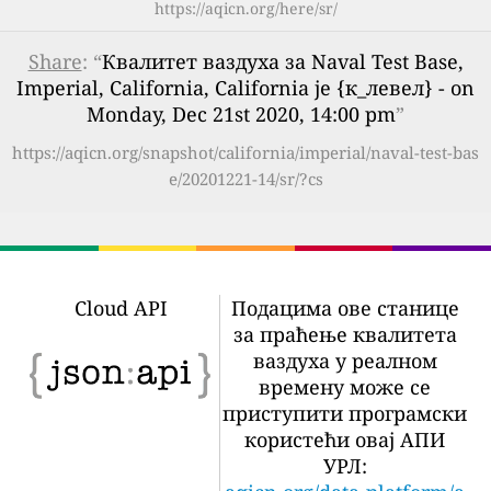
https://aqicn.org/here/sr/
Share
: “
Квалитет ваздуха за Naval Test Base,
Imperial, California, California је {к_левел} - on
Monday, Dec 21st 2020, 14:00 pm
”
https://aqicn.org/snapshot/california/imperial/naval-test-bas
e/20201221-14/sr/?cs
Cloud API
Подацима ове станице
за праћење квалитета
ваздуха у реалном
времену може се
приступити програмски
користећи овај АПИ
УРЛ: