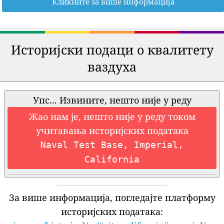
Кликните за више информација
Историјски подаци о квалитету
ваздуха
Упс... Извините, нешто није у реду
Жао нам је, нешто није у реду током
учитавања историјских података
Naval Test Base, Imperial,
California
За више информација, погледајте платформу
историјских података: