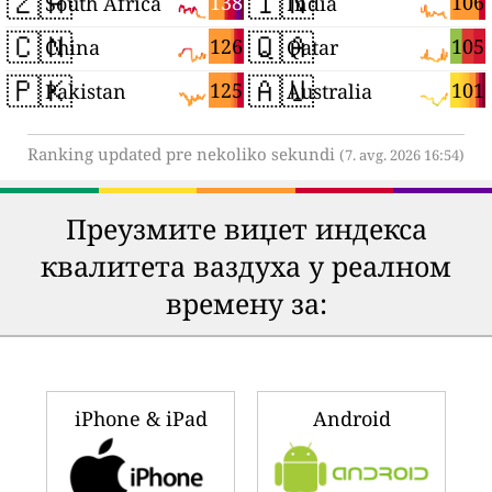
🇿🇦
🇮🇳
138
106
South Africa
India
🇨🇳
🇶🇦
126
105
China
Qatar
🇵🇰
🇦🇺
125
101
Pakistan
Australia
Ranking updated pre nekoliko sekundi
(7. avg. 2026 16:54)
Преузмите виџет индекса
квалитета ваздуха у реалном
времену за:
iPhone & iPad
Android