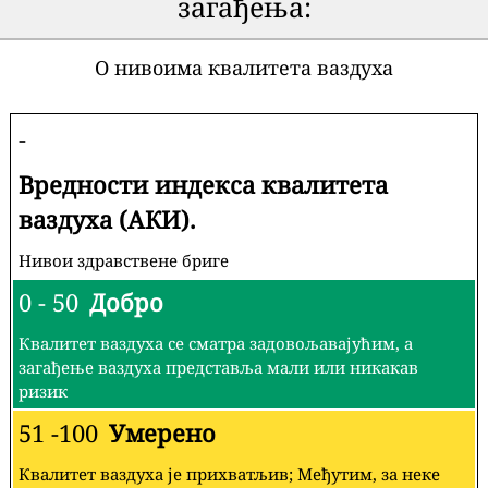
загађења:
О нивоима квалитета ваздуха
-
Вредности индекса квалитета
ваздуха (АКИ).
Нивои здравствене бриге
0 - 50
Добро
Квалитет ваздуха се сматра задовољавајућим, а
загађење ваздуха представља мали или никакав
ризик
51 -100
Умерено
Квалитет ваздуха је прихватљив; Међутим, за неке