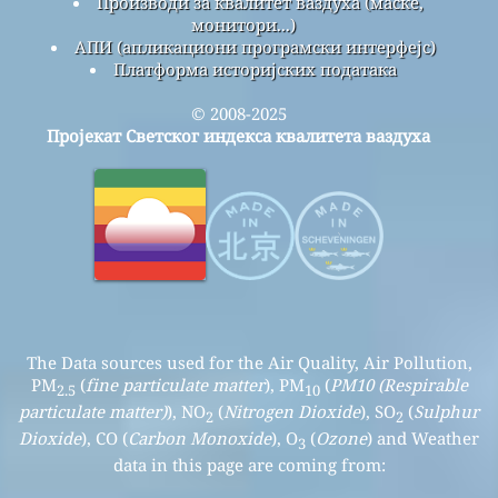
Производи за квалитет ваздуха (маске,
монитори...)
АПИ (апликациони програмски интерфејс)
Платформа историјских података
© 2008-2025
Пројекат Светског индекса квалитета ваздуха
The Data sources used for the Air Quality, Air Pollution,
PM
(
fine particulate matter
), PM
(
PM10 (Respirable
2.5
10
particulate matter)
), NO
(
Nitrogen Dioxide
), SO
(
Sulphur
2
2
Dioxide
), CO (
Carbon Monoxide
), O
(
Ozone
) and Weather
3
data in this page are coming from: