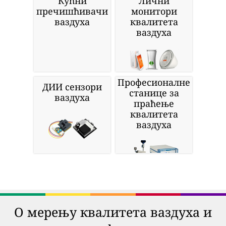
Кућни
Лични
пречишћивачи
монитори
ваздуха
квалитета
ваздуха
Професионалне
ДИИ сензори
станице за
ваздуха
праћење
квалитета
ваздуха
О мерењу квалитета ваздуха и