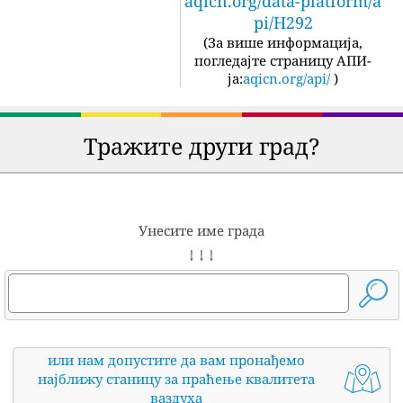
aqicn.org/data-platform/a
pi/H292
(
За више информација,
погледајте страницу АПИ-
ја:
aqicn.org/api/
)
Тражите други град?
Унесите име града
↓ ↓ ↓
или нам допустите да вам пронађемо
најближу станицу за праћење квалитета
ваздуха