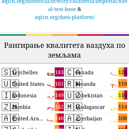
aqicn.org/historical/sr/#city:california/imperial/nav
al-test-base
&
aqicn.org/data-platform/
Рангирање квалитета ваздуха по
земљама
🇸🇨
🇨🇦
183
124
Seychelles
Canada
🇺🇸
🇷🇼
161
118
United States
Rwanda
🇮🇩
🇺🇿
149
116
Indonesia
Uzbekistan
🇿🇲
🇲🇬
142
114
Zambia
Madagascar
🇦🇪
🇦🇿
140
108
United Arab Emirates
Azerbaijan