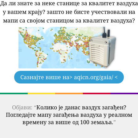
Да ли знате за неке станице за квалитет ваздуха
у вашем крају?
зашто не бисте учествовали на
мапи са својом станицом за квалитет ваздуха?
Сазнајте више на
> aqicn.org/gaia/ <
Објави: “
Колико је данас ваздух загађен?
Погледајте мапу загађења ваздуха у реалном
времену за више од 100 земаља.
”