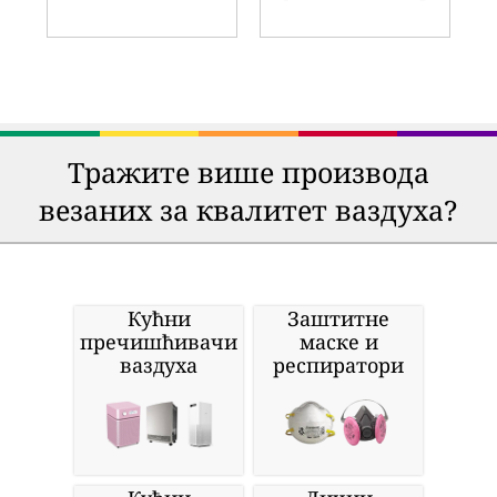
Тражите више производа
везаних за квалитет ваздуха?
Кућни
Заштитне
пречишћивачи
маске и
ваздуха
респиратори