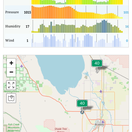
Pressure
1015
1015
Humidity
17
16
Wind
1
0
+
−