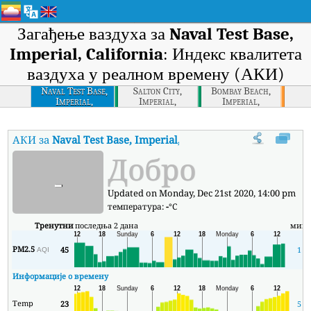
Загађење ваздуха за
Naval Test Base,
Imperial, California
: Индекс квалитета
ваздуха у реалном времену (АКИ)
Naval Test Base,
Salton City,
Bombay Beach,
Imperial,
Imperial,
Imperial,
California
California
California
АКИ за
Naval Test Base, Imperial, California
:
Индекс квалитета
Добро
-
Updated on Monday, Dec 21st 2020, 14:00 pm
температура:
-
°C
Тренутни
последња 2 дана
мин
PM2.5
45
1
AQI
Информације о времену
Temp
23
5