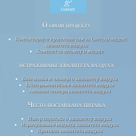
Contact
О овом пројекту
Контактирајте пројектни тим за Светски индекс
квалитета ваздуха
Комплет за штампу и медије
истраживање квалитета ваздуха
База знања и чланци о квалитету ваздуха
Експериментисање квалитета ваздуха
Анализа сензора квалитета ваздуха
Често постављана питања
Извор података о квалитету ваздуха
Израчунавање индекса квалитета ваздуха
Прогноза квалитета ваздуха