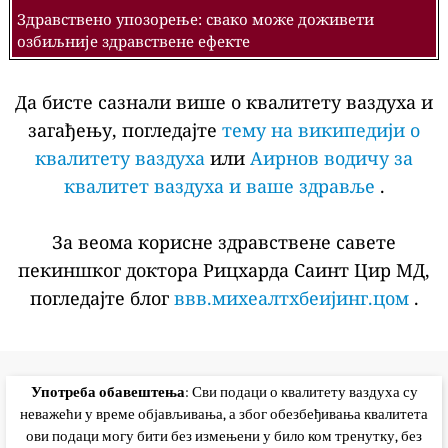
Здравствено упозорење: свако може доживети
озбиљније здравствене ефекте
Да бисте сазнали више о квалитету ваздуха и
загађењу, погледајте
тему на википедији о
квалитету ваздуха
или
Аирнов водичу за
квалитет ваздуха и ваше здравље
.
За веома корисне здравствене савете
пекиншког доктора Рицхарда Саинт Цир МД,
погледајте блог
ввв.михеалтхбеијинг.цом
.
Употреба обавештења
: Сви подаци о квалитету ваздуха су
неважећи у време објављивања, а због обезбеђивања квалитета
ови подаци могу бити без измењени у било ком тренутку, без