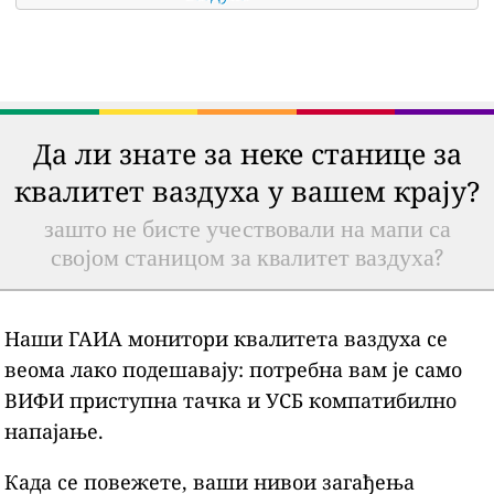
Да ли знате за неке станице за
квалитет ваздуха у вашем крају?
зашто не бисте учествовали на мапи са
својом станицом за квалитет ваздуха?
Наши ГАИА монитори квалитета ваздуха се
веома лако подешавају: потребна вам је само
ВИФИ приступна тачка и УСБ компатибилно
напајање.
Када се повежете, ваши нивои загађења