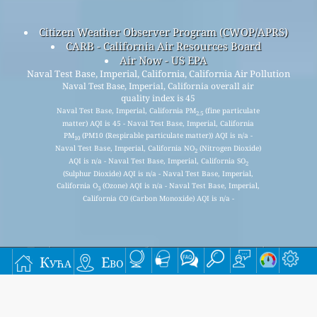
Citizen Weather Observer Program (CWOP/APRS)
CARB - California Air Resources Board
Air Now - US EPA
Naval Test Base, Imperial, California, California Air Pollution
Naval Test Base, Imperial, California overall air
quality index is 45
Naval Test Base, Imperial, California PM
(fine particulate
2.5
matter) AQI is 45 - Naval Test Base, Imperial, California
PM
(PM10 (Respirable particulate matter)) AQI is n/a -
10
Naval Test Base, Imperial, California NO
(Nitrogen Dioxide)
2
AQI is n/a - Naval Test Base, Imperial, California SO
2
(Sulphur Dioxide) AQI is n/a - Naval Test Base, Imperial,
California O
(Ozone) AQI is n/a - Naval Test Base, Imperial,
3
California CO (Carbon Monoxide) AQI is n/a -
Пријавите се за нашу бесплатну месечну мејлинг
Кућа
Ево
листу и добијајте обавештења када нови чланци
буду доступни.
прихвати