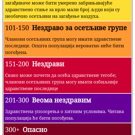
загађиваче може бити умерено забрињавајуће
здравствено стање за врло мали број људи који су
необично осетљиви на загађење ваздуха.
101-150
Нездраво за осетљиве групе
Чланови осетљивих група могу имати здравствене
последице. Општа популација вероватно неће бити
погођена.
151-200
Нездрави
Свако може почети да осећа здравствене тегобе;
чланови осетљивих група могу имати озбиљније
здравствене последице
201-300
Веома нездравим
Здравствена упозорења о хитним условима. Читава
популација ће бити погођена.
300+
Опасно