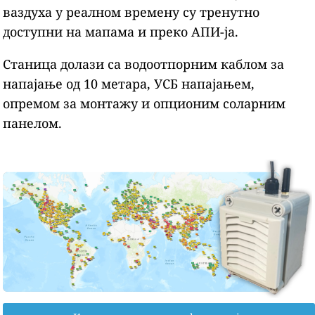
ваздуха у реалном времену су тренутно
доступни на мапама и преко АПИ-ја.
Станица долази са водоотпорним каблом за
напајање од 10 метара, УСБ напајањем,
опремом за монтажу и опционим соларним
панелом.