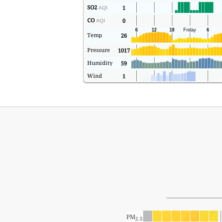
SO2
1
AQI
CO
0
AQI
Temp
26
Pressure
1017
Humidity
59
Wind
1
PM
2.5