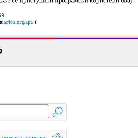
оже се приступити програмски користећи овај
69
а:
aqicn.org/api/
)
?
алитета ваздуха