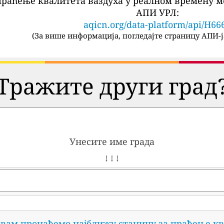
праћење квалитета ваздуха у реалном времену м
АПИ УРЛ:
aqicn.org/data-platform/api/H66
(
За више информација, погледајте страницу АПИ-ј
Тражите други град
Унесите име града
↓ ↓ ↓
 вам пронађемо најближу станицу за праћење кв