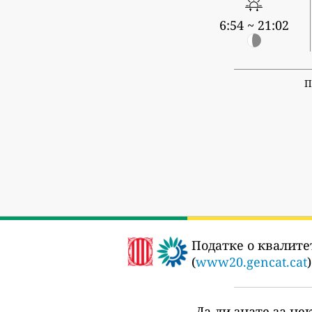
6:54 ~ 21:02
П
Податке о квалитет
(
www20.gencat.cat
Да ли знате за не