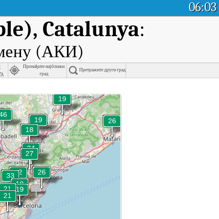
06:03
le), Catalunya
:
емену (АКИ)
e
Пронађите најближи
Претражите други град
ya
град
alunya у реалном времену.