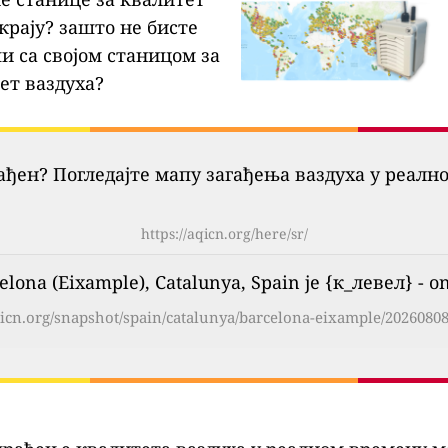
крају?
зашто не бисте
и са својом станицом за
ет ваздуха?
гађен? Погледајте мапу загађења ваздуха у реалн
https://aqicn.org/here/sr/
lona (Eixample), Catalunya, Spain је {к_левел} - on
qicn.org/snapshot/spain/catalunya/barcelona-eixample/20260808