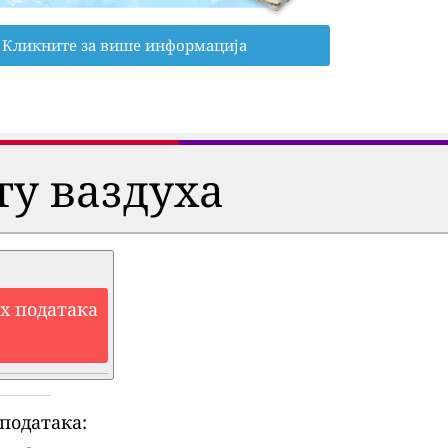
Кликните за више информација
ту ваздуха
их података
података: