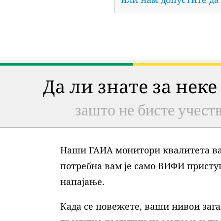
Да ли знате за неке
зашто не бисте учеств
Наши ГАИА монитори квалитета ваз
потребна вам је само ВИФИ присту
напајање.
Када се повежете, ваши нивои зага