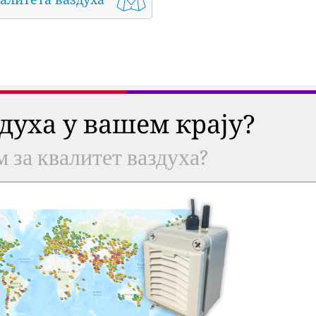
здуха у вашем крају?
м за квалитет ваздуха?