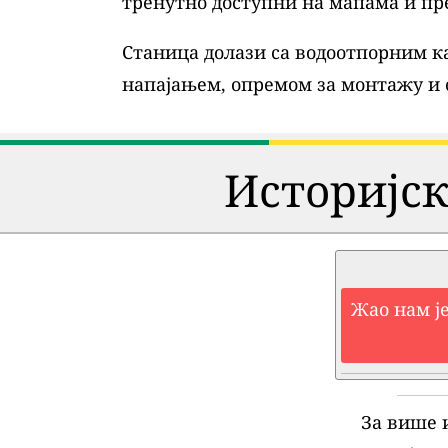
тренутно доступни на мапама и пр
Станица долази са водоотпорним ка
напајањем, опремом за монтажу и
Историјск
Жао нам је
За више 