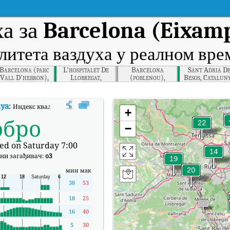
ха за
Barcelona (Eixamp
литета ваздуха у реалном вр
Barcelona (parc
L'hospitalet De
Barcelona
Sant Adria D
Vall D'hebron),
Llobregat,
(poblenou),
Besos, Catalun
Catalunya
Catalunya
Catalunya
nya
:
Индекс квалитета ваздуха (АКИ) компаније Barcelona (Eixample), Cat
+
обро
−
ed on Saturday 7:00
ни загађивач:
o3
мин
мак
38
53
18
25
16
40
5
30