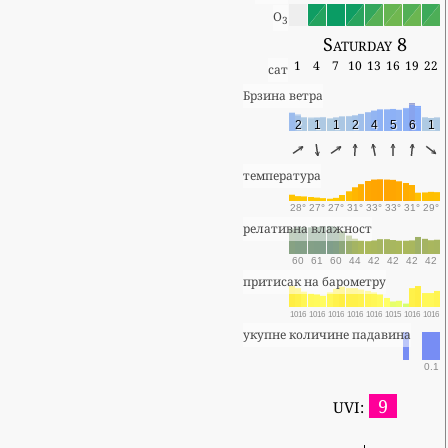
O
3
Saturday 8
1
4
7
10
13
16
19
22
сат
Брзина ветра
2
1
1
2
4
5
6
1
температура
28°
27°
27°
31°
33°
33°
31°
29°
релативна влажност
60
61
60
44
42
42
42
42
притисак на барометру
1016
1016
1016
1016
1016
1015
1016
1016
укупне количине падавина
0.1
9
UVI: