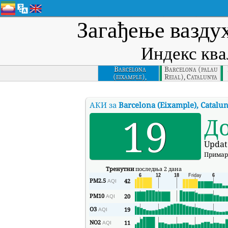
Загађење вазду
Индекс ква
Barcelona
Barcelona (palau
(eixample),
Reial), Catalunya
Catalunya
АКИ за
Barcelona (Eixample), Catalu
19
Д
Updat
Примар
Тренутни
последња 2 дана
PM2.5
42
AQI
PM10
20
AQI
O3
19
AQI
NO2
11
AQI