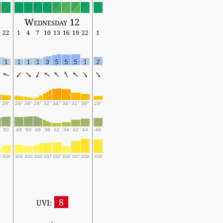
Wednesday 12
22
1
4
7
10
13
16
19
22
1
1
1
1
1
3
5
5
5
1
2
°
29°
29°
28°
28°
32°
34°
34°
31°
30°
29°
50
49
50
49
38
32
34
42
44
46
5
1016
1016
1016
1016
1017
1017
1016
1017
1018
1018
8
UVI: