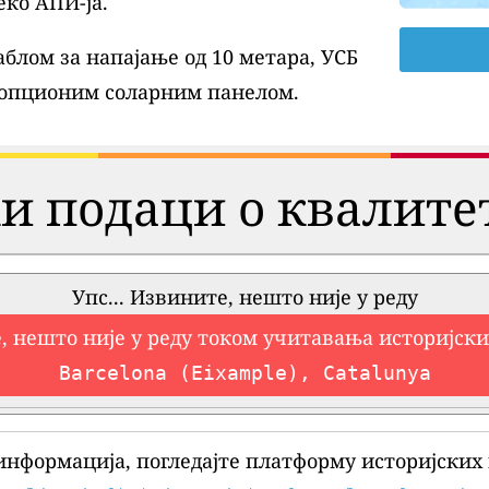
еко АПИ-ја.
блом за напајање од 10 метара, УСБ
 опционим соларним панелом.
и подаци о квалите
Упс... Извините, нешто није у реду
, нешто није у реду током учитавања историјск
Barcelona (Eixample), Catalunya
информација, погледајте платформу историјских 