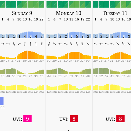
Sunday 9
Monday 10
Tuesday 11
1
4
7
10
13
16
19
22
1
4
7
10
13
16
19
22
1
4
7
10
13
16
19
1
1
1
1
4
6
4
2
1
1
2
2
5
5
3
2
1
2
1
2
4
5
3
28°
27°
27°
31°
35°
35°
32°
30°
30°
29°
28°
31°
34°
34°
32°
30°
29°
28°
27°
31°
33°
33°
31
45
48
50
36
26
27
33
43
44
47
51
40
33
33
41
49
51
52
52
41
36
37
44
1016
1016
1016
1016
1016
1015
1014
1016
1016
1015
1016
1017
1016
1015
1015
1016
1016
1016
1017
1016
1016
1015
101
0.1
9
8
8
UVI:
UVI:
UVI: