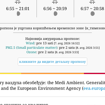
6:55 ~ 21:01
6:56 ~ 20:59
6:57 ~ 20:58
рогноза је уцртана коришћењем временске зоне {к_тимезон
Најновија ажурирања прогнозе:
Wind
: pre 13 sati
[7. avg. 2026 16:52]
PM2.5 (Small particulate matter)
: pre 2 sata
[8. avg. 2026 3:51]
Ozone
: pre 2 sata
[8. avg. 2026 3:53]
кликните да видите детаљну прогнозу
у ваздуха обезбеђује:
the Medi Ambient. Generalit
) and the European Environment Agency (
eea.europ
ке станице за квалитет