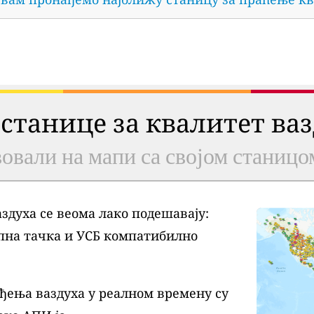
 станице за квалитет ва
овали на мапи са својом станицо
духа се веома лако подешавају:
пна тачка и УСБ компатибилно
ђења ваздуха у реалном времену су