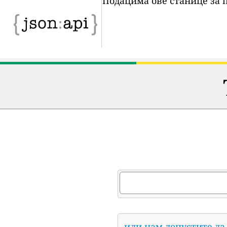
Подацима ове станице за 
или нам допустите да