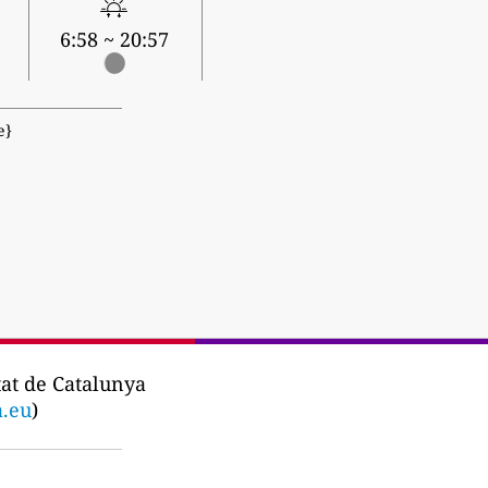
6:58 ~ 20:57
е}
at de Catalunya
a.eu
)