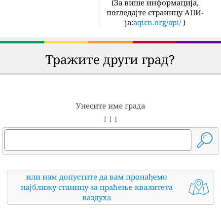
(
За више информација,
погледајте страницу АПИ-
ја:
aqicn.org/api/
)
Тражите други град?
Унесите име града
↓ ↓ ↓
или нам допустите да вам пронађемо
најближу станицу за праћење квалитета
ваздуха