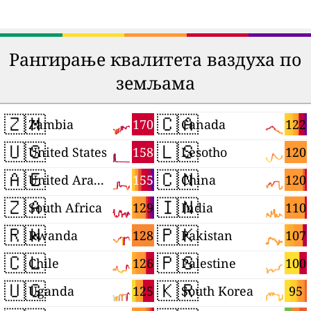
Рангирање квалитета ваздуха по
земљама
🇿🇲
🇨🇦
170
122
Zambia
Canada
🇺🇸
🇱🇸
158
120
United States
Lesotho
🇦🇪
🇨🇳
155
120
United Arab Emirates
China
🇿🇦
🇮🇳
129
110
South Africa
India
🇷🇼
🇵🇰
128
107
Rwanda
Pakistan
🇨🇱
🇵🇸
126
100
Chile
Palestine
🇺🇬
🇰🇷
125
95
Uganda
South Korea