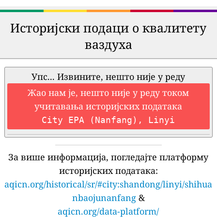
Историјски подаци о квалитету
ваздуха
Упс... Извините, нешто није у реду
Жао нам је, нешто није у реду током
учитавања историјских података
City EPA (Nanfang), Linyi
За више информација, погледајте платформу
историјских података:
aqicn.org/historical/sr/#city:shandong/linyi/shihua
nbaojunanfang
&
aqicn.org/data-platform/