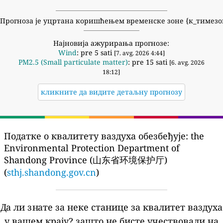
Прогноза је уцртана коришћењем временске зоне {к_тимезо
Најновија ажурирања прогнозе:
Wind
: pre 5 sati
[7. avg. 2026 4:44]
PM2.5 (Small particulate matter)
: pre 15 sati
[6. avg. 2026
18:12]
кликните да видите детаљну прогнозу
Податке о квалитету ваздуха обезбеђује:
the
Environmental Protection Department of
Shandong Province (山东省环境保护厅)
(
sthj.shandong.gov.cn
)
Да ли знате за неке станице за квалитет ваздуха
у вашем крају?
зашто не бисте учествовали на