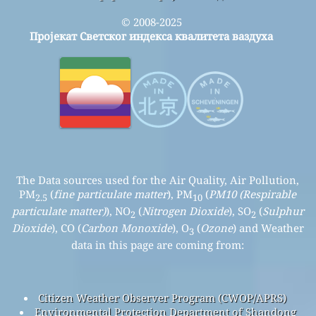
© 2008-2025
Пројекат Светског индекса квалитета ваздуха
The Data sources used for the Air Quality, Air Pollution,
PM
(
fine particulate matter
), PM
(
PM10 (Respirable
2.5
10
particulate matter)
), NO
(
Nitrogen Dioxide
), SO
(
Sulphur
2
2
Dioxide
), CO (
Carbon Monoxide
), O
(
Ozone
) and Weather
3
data in this page are coming from:
Citizen Weather Observer Program (CWOP/APRS)
Environmental Protection Department of Shandong