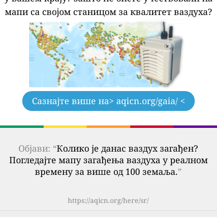
мапи са својом станицом за квалитет ваздуха?
Сазнајте више на
> aqicn.org/gaia/ <
Објави: “
Колико је данас ваздух загађен?
Погледајте мапу загађења ваздуха у реалном
времену за више од 100 земаља.
”
https://aqicn.org/here/sr/