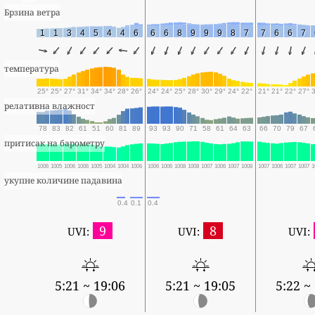
Брзина ветра
1
1
3
4
5
4
4
6
6
6
8
9
9
9
8
7
7
6
6
7
температура
25°
25°
27°
31°
34°
34°
28°
26°
24°
24°
25°
28°
30°
29°
24°
22°
21°
21°
22°
27°
релативна влажност
78
83
82
61
51
60
81
89
93
93
90
71
58
61
64
63
66
70
79
67
притисак на барометру
1006
1005
1006
1006
1005
1004
1004
1006
1006
1006
1008
1008
1007
1006
1007
1008
1007
1006
1007
1007
1
укупне количине падавина
0.4
0.1
0.4
9
8
UVI:
UVI:
UVI:
5:21 ~ 19:06
5:21 ~ 19:05
5:22 ~