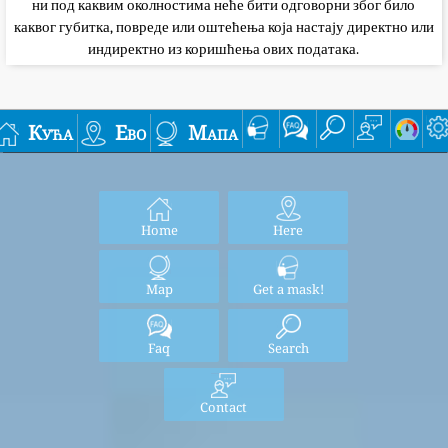
ни под каквим околностима неће бити одговорни због било
каквог губитка, повреде или оштећења која настају директно или
индиректно из коришћења ових података.
Кућа
Ево
Мапа
Home
Here
Map
Get a mask!
Faq
Search
Contact