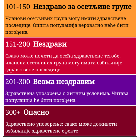
101-150
Нездраво за осетљиве групе
Чланови осетљивих група могу имати здравствене
последице. Општа популација вероватно неће бити
погођена.
151-200
Нездрави
Свако може почети да осећа здравствене тегобе;
чланови осетљивих група могу имати озбиљније
здравствене последице
201-300
Веома нездравим
Здравствена упозорења о хитним условима. Читава
популација ће бити погођена.
300+
Опасно
Здравствено упозорење: свако може доживети
озбиљније здравствене ефекте