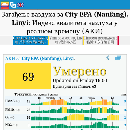
Загађење ваздуха за
City EPA (Nanfang),
Linyi
: Индекс квалитета ваздуха у
реалном времену (АКИ)
City EPA (Nanfang),
Yihe compound, Linyi
Hedong insurance company,
Linyi
临沂市环保局(南坊)
临沂沂河小区
临沂河东保险公司
АКИ за
City EPA (Nanfang), Linyi
:
Индекс квалитета ваздуха (АКИ
Умерено
69
Updated on Friday 16:00
Примарни загађивач:
o3
Тренутни
последња 2 дана
мин
PM2.5
13
9
AQI
PM10
22
16
AQI
O3
69
2
AQI
NO2
3
3
AQI