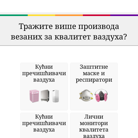
Тражите више производа
везаних за квалитет ваздуха?
Кућни
Заштитне
пречишћивачи
маске и
ваздуха
респиратори
Кућни
Лични
пречишћивачи
монитори
ваздуха
квалитета
ваздуха