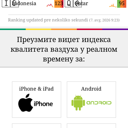
🇮🇩
🇶🇦
123
95
Indonesia
Qatar
Ranking updated pre nekoliko sekundi
(7. avg. 2026 9:23)
Преузмите виџет индекса
квалитета ваздуха у реалном
времену за:
iPhone & iPad
Android