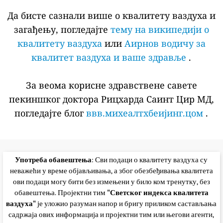
Да бисте сазнали више о квалитету ваздуха и
загађењу, погледајте
тему на википедији о
квалитету ваздуха
или
Аирнов водичу за
квалитет ваздуха и ваше здравље
.
За веома корисне здравствене савете
пекиншког доктора Рицхарда Саинт Цир МД,
погледајте блог
ввв.михеалтхбеијинг.цом
.
Употреба обавештења
: Сви подаци о квалитету ваздуха су
неважећи у време објављивања, а због обезбеђивања квалитета
ови подаци могу бити без измењени у било ком тренутку, без
обавештења. Пројектни тим
"Светског индекса квалитета
ваздуха"
је уложио разуман напор и бригу приликом састављања
садржаја ових информација и пројектни тим или његови агенти,