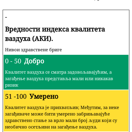
-
Вредности индекса квалитета
ваздуха (АКИ).
Нивои здравствене бриге
0 - 50
Добро
Квалитет ваздуха се сматра задовољавајућим, а
загађење ваздуха представља мали или никакав
ризик
51 -100
Умерено
Квалитет ваздуха је прихватљив; Међутим, за неке
загађиваче може бити умерено забрињавајуће
здравствено стање за врло мали број људи који су
необично осетљиви на загађење ваздуха.