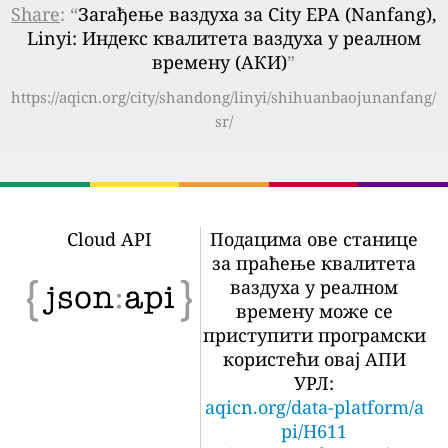
Share
: “
Загађење ваздуха за City EPA (Nanfang),
Linyi: Индекс квалитета ваздуха у реалном
времену (АКИ)
”
https://aqicn.org/city/shandong/linyi/shihuanbaojunanfang/
sr/
Cloud API
Подацима ове станице
за праћење квалитета
ваздуха у реалном
времену може се
приступити програмски
користећи овај АПИ
УРЛ:
aqicn.org/data-platform/a
pi/H611