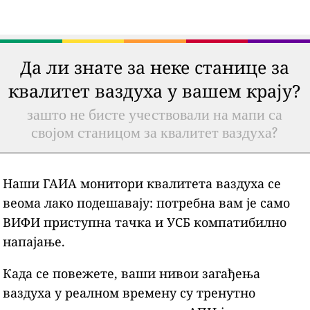
Да ли знате за неке станице за
квалитет ваздуха у вашем крају?
зашто не бисте учествовали на мапи са
својом станицом за квалитет ваздуха?
Наши ГАИА монитори квалитета ваздуха се
веома лако подешавају: потребна вам је само
ВИФИ приступна тачка и УСБ компатибилно
напајање.
Када се повежете, ваши нивои загађења
ваздуха у реалном времену су тренутно