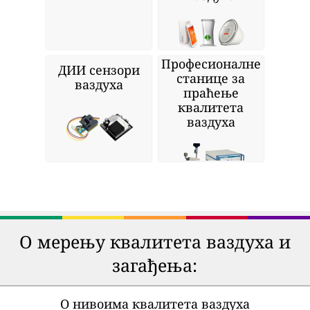
Професионалне
ДИИ сензори
станице за
ваздуха
праћење
квалитета
ваздуха
О мерењу квалитета ваздуха и
загађења:
О нивоима квалитета ваздуха