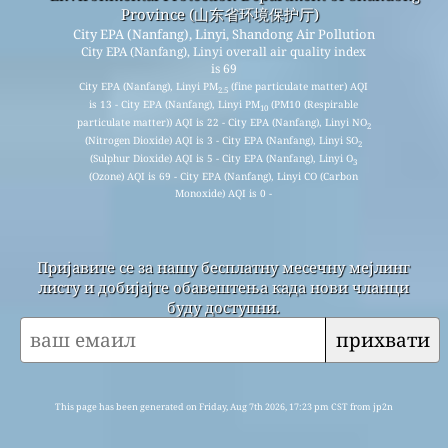
Province (山东省环境保护厅)
City EPA (Nanfang), Linyi, Shandong Air Pollution
City EPA (Nanfang), Linyi overall air quality index
is 69
City EPA (Nanfang), Linyi PM
(fine particulate matter) AQI
2.5
is 13 - City EPA (Nanfang), Linyi PM
(PM10 (Respirable
10
particulate matter)) AQI is 22 - City EPA (Nanfang), Linyi NO
2
(Nitrogen Dioxide) AQI is 3 - City EPA (Nanfang), Linyi SO
2
(Sulphur Dioxide) AQI is 5 - City EPA (Nanfang), Linyi O
3
(Ozone) AQI is 69 - City EPA (Nanfang), Linyi CO (Carbon
Monoxide) AQI is 0 -
Пријавите се за нашу бесплатну месечну мејлинг
листу и добијајте обавештења када нови чланци
буду доступни.
прихвати
This page has been generated on Friday, Aug 7th 2026, 17:23 pm CST from jp2n