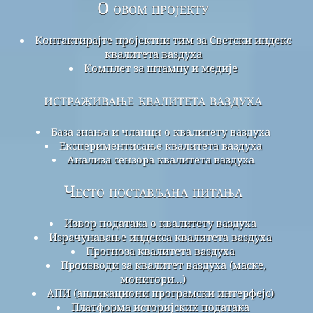
О овом пројекту
Контактирајте пројектни тим за Светски индекс
квалитета ваздуха
Комплет за штампу и медије
истраживање квалитета ваздуха
База знања и чланци о квалитету ваздуха
Експериментисање квалитета ваздуха
Анализа сензора квалитета ваздуха
Често постављана питања
Извор података о квалитету ваздуха
Израчунавање индекса квалитета ваздуха
Прогноза квалитета ваздуха
Производи за квалитет ваздуха (маске,
монитори...)
АПИ (апликациони програмски интерфејс)
Платформа историјских података