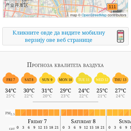
map ©
OpenStreetMap
contributors
Кликните овде да видите мобилну
верзију ове веб странице
Прогноза квалитета ваздуха
FRI 7
SAT 8
SUN 9
MON 10
TUE 11
WED 12
THU 13
34°C
30°C
31°C
29°C
24°C
25°C
27°C
25°C
22°C
20°C
23°C
22°C
21°C
24°C
PM
2.5
Friday 7
Saturday 8
Sund
0
3
6
9
12
15
18
21
0
3
6
9
12
15
18
21
0
3
6
9
сат