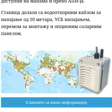
доступни на мапама и преко АПИ-ја.
Станица долази са водоотпорним каблом за
напајање од 10 метара, УСБ напајањем,
опремом за монтажу и опционим соларним
панелом.
Кликните за више информација