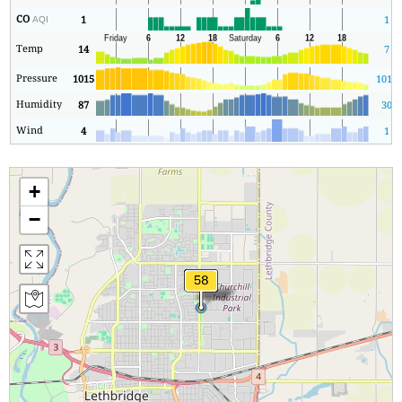
CO
1
1
AQI
Temp
14
7
Pressure
1015
1014
Humidity
87
30
Wind
4
1
+
−