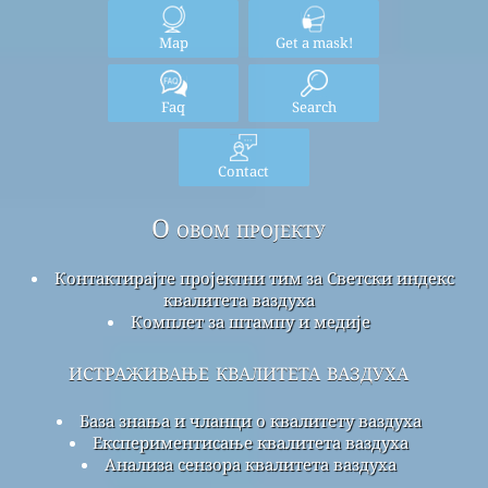
Map
Get a mask!
Faq
Search
Contact
О овом пројекту
Контактирајте пројектни тим за Светски индекс
квалитета ваздуха
Комплет за штампу и медије
истраживање квалитета ваздуха
База знања и чланци о квалитету ваздуха
Експериментисање квалитета ваздуха
Анализа сензора квалитета ваздуха