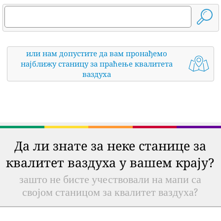
или нам допустите да вам пронађемо
најближу станицу за праћење квалитета
ваздуха
Да ли знате за неке станице за
квалитет ваздуха у вашем крају?
зашто не бисте учествовали на мапи са
својом станицом за квалитет ваздуха?