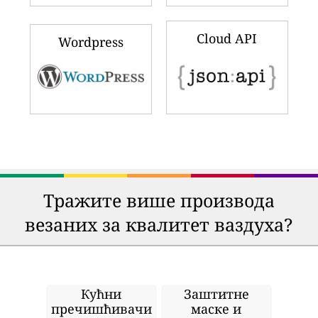
Cloud API
Wordpress
Тражите више производа
везаних за квалитет ваздуха?
Кућни
Заштитне
пречишћивачи
маске и