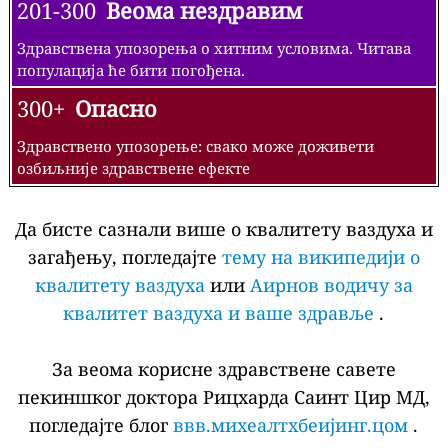
201-300
Веома нездравим
Здравствена упозорења о хитним условима. Читава
популација ће бити погођена.
300+
Опасно
Здравствено упозорење: свако може доживети
озбиљније здравствене ефекте
Да бисте сазнали више о квалитету ваздуха и
загађењу, погледајте
тему на википедији о
квалитету ваздуха
или
Аирнов водичу за
квалитет ваздуха и ваше здравље
.
За веома корисне здравствене савете
пекиншког доктора Рицхарда Саинт Цир МД,
погледајте блог
ввв.михеалтхбеијинг.цом
.