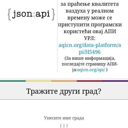
за праћење квалитета
ваздуха у реалном
времену може се
приступити програмски
користећи овај АПИ
УРЛ:
aqicn.org/data-platform/a
pi/H5496
(
За више информација,
погледајте страницу АПИ-
ја:
aqicn.org/api/
)
Тражите други град?
Унесите име града
↓ ↓ ↓