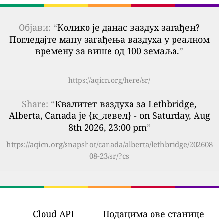
Објави: “
Колико је данас ваздух загађен?
Погледајте мапу загађења ваздуха у реалном
времену за више од 100 земаља.
”
https://aqicn.org/here/sr/
Share
: “
Квалитет ваздуха за Lethbridge,
Alberta, Canada је {к_левел} - on Saturday, Aug
8th 2026, 23:00 pm
”
https://aqicn.org/snapshot/canada/alberta/lethbridge/202608
08-23/sr/?cs
Cloud API
Подацима ове станице