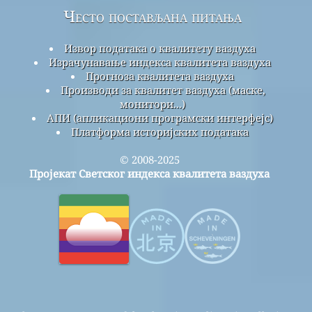
Често постављана питања
Извор података о квалитету ваздуха
Израчунавање индекса квалитета ваздуха
Прогноза квалитета ваздуха
Производи за квалитет ваздуха (маске,
монитори...)
АПИ (апликациони програмски интерфејс)
Платформа историјских података
© 2008-2025
Пројекат Светског индекса квалитета ваздуха