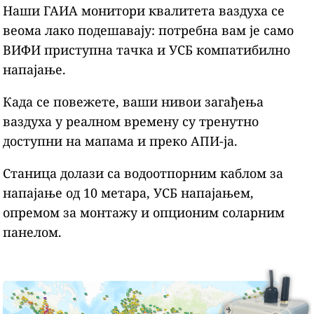
Наши ГАИА монитори квалитета ваздуха се
веома лако подешавају: потребна вам је само
ВИФИ приступна тачка и УСБ компатибилно
напајање.
Када се повежете, ваши нивои загађења
ваздуха у реалном времену су тренутно
доступни на мапама и преко АПИ-ја.
Станица долази са водоотпорним каблом за
напајање од 10 метара, УСБ напајањем,
опремом за монтажу и опционим соларним
панелом.