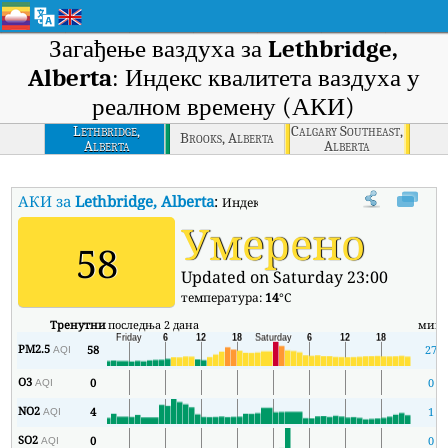
Загађење ваздуха за
Lethbridge,
Alberta
: Индекс квалитета ваздуха у
реалном времену (АКИ)
Lethbridge,
Calgary Southeast,
Brooks, Alberta
Alberta
Alberta
АКИ за
Lethbridge, Alberta
:
Индекс квалитета ваздуха (АКИ) комп
Умерено
58
Updated on Saturday 23:00
температура:
14
°C
Тренутни
последња 2 дана
мин
PM2.5
58
27
AQI
O3
0
0
AQI
NO2
4
1
AQI
SO2
0
0
AQI