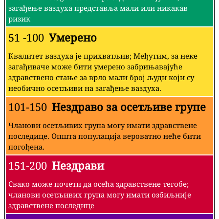
загађење ваздуха представља мали или никакав
ризик
51 -100
Умерено
Квалитет ваздуха је прихватљив; Међутим, за неке
загађиваче може бити умерено забрињавајуће
здравствено стање за врло мали број људи који су
необично осетљиви на загађење ваздуха.
101-150
Нездраво за осетљиве групе
Чланови осетљивих група могу имати здравствене
последице. Општа популација вероватно неће бити
погођена.
151-200
Нездрави
Свако може почети да осећа здравствене тегобе;
чланови осетљивих група могу имати озбиљније
здравствене последице