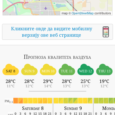
map ©
OpenStreetMap
contributors
Кликните овде да видите мобилну
верзију ове веб странице
Прогноза квалитета ваздуха
SAT 8
SUN 9
MON 10
TUE 11
WED 12
THU 13
28°C
28°C
29°C
28°C
25°C
19°C
11°C
12°C
14°C
13°C
13°C
12°C
PM
2.5
Saturday 8
Sunday 9
Monda
0
3
6
9
12
15
18
21
0
3
6
9
12
15
18
21
0
3
6
9
сат