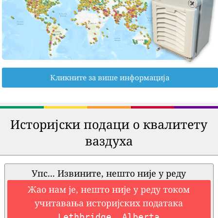
Кликните за више информација
Историјски подаци о квалитету
ваздуха
Упс... Извините, нешто није у реду
Жао нам је, нешто није у реду током
учитавања историјских података
Lethbridge, Alberta