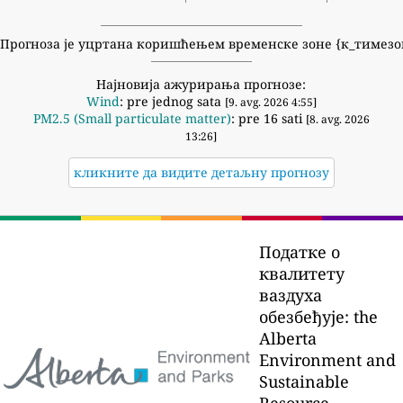
Прогноза је уцртана коришћењем временске зоне {к_тимезо
Најновија ажурирања прогнозе:
Wind
: pre jednog sata
[9. avg. 2026 4:55]
PM2.5 (Small particulate matter)
: pre 16 sati
[8. avg. 2026
13:26]
кликните да видите детаљну прогнозу
Податке о
квалитету
ваздуха
обезбеђује:
the
Alberta
Environment and
Sustainable
Resource