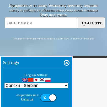
Пријавите се за нашу бесплатну месечну мејлинг
листу и добијајте обавештења када нови чланци
буду доступни.
прихвати
This page has been generated on Sunday, Aug 9th 2026, 13:44 pm CST from jp2n
Settings
Language Settings:
Temperature unit:
Celsius