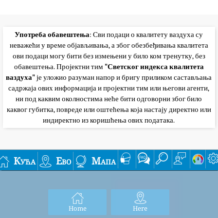
Употреба обавештења
: Сви подаци о квалитету ваздуха су
неважећи у време објављивања, а због обезбеђивања квалитета
ови подаци могу бити без измењени у било ком тренутку, без
обавештења. Пројектни тим
"Светског индекса квалитета
ваздуха"
је уложио разуман напор и бригу приликом састављања
садржаја ових информација и пројектни тим или његови агенти,
ни под каквим околностима неће бити одговорни због било
каквог губитка, повреде или оштећења која настају директно или
индиректно из коришћења ових података.
Кућа
Ево
Мапа
Home
Here