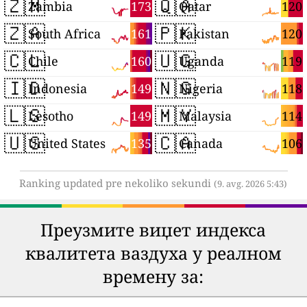
🇿🇲
🇶🇦
173
120
Zambia
Qatar
🇿🇦
🇵🇰
161
120
South Africa
Pakistan
🇨🇱
🇺🇬
160
119
Chile
Uganda
🇮🇩
🇳🇬
149
118
Indonesia
Nigeria
🇱🇸
🇲🇾
149
114
Lesotho
Malaysia
🇺🇸
🇨🇦
135
106
United States
Canada
Ranking updated pre nekoliko sekundi
(9. avg. 2026 5:43)
Преузмите виџет индекса
квалитета ваздуха у реалном
времену за: