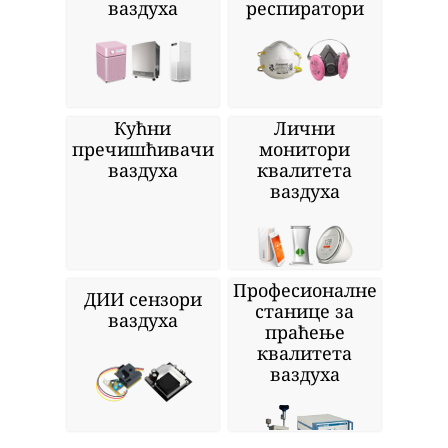
ваздуха
респиратори
Кућни
Лични
пречишћивачи
монитори
ваздуха
квалитета
ваздуха
Професионалне
ДИИ сензори
станице за
ваздуха
праћење
квалитета
ваздуха