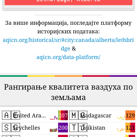
За више информација, погледајте платформу
историјских података:
aqicn.org/historical/sr/#city:canada/alberta/lethbri
dge
&
aqicn.org/data-platform/
Рангирање квалитета ваздуха по
земљама
🇦🇪
🇲🇬
207
129
United Arab Emirates
Madagascar
🇸🇨
🇹🇯
200
121
Seychelles
Tajikistan