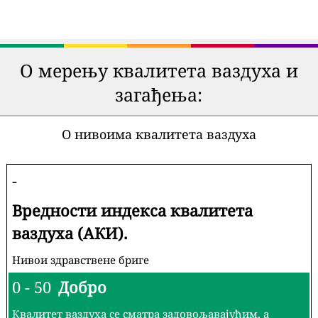
О мерењу квалитета ваздуха и
загађења:
О нивоима квалитета ваздуха
-
Вредности индекса квалитета
ваздуха (АКИ).
Нивои здравствене бриге
0 - 50
Добро
Квалитет ваздуха се сматра задовољавајућим, а