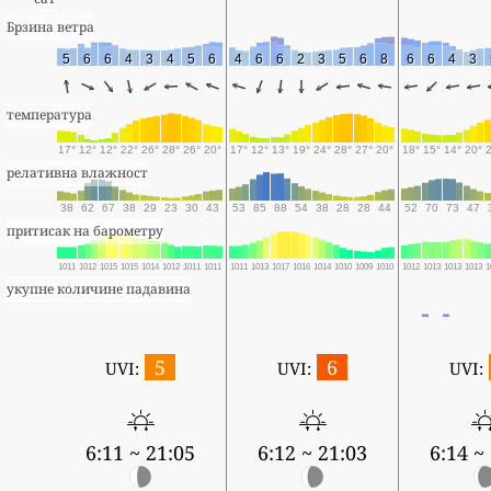
Брзина ветра
5
6
6
4
3
4
5
6
4
6
6
2
3
5
6
8
6
6
4
3
температура
17°
12°
12°
22°
26°
28°
26°
20°
17°
12°
13°
19°
24°
28°
27°
20°
18°
15°
14°
20°
релативна влажност
38
62
67
38
29
23
30
43
53
85
88
54
38
28
28
44
52
70
73
47
притисак на барометру
1011
1012
1015
1015
1014
1012
1011
1011
1011
1013
1017
1016
1014
1010
1009
1010
1012
1013
1013
1013
1
укупне количине падавина
5
6
UVI:
UVI:
UVI:
6:11 ~ 21:05
6:12 ~ 21:03
6:14 ~