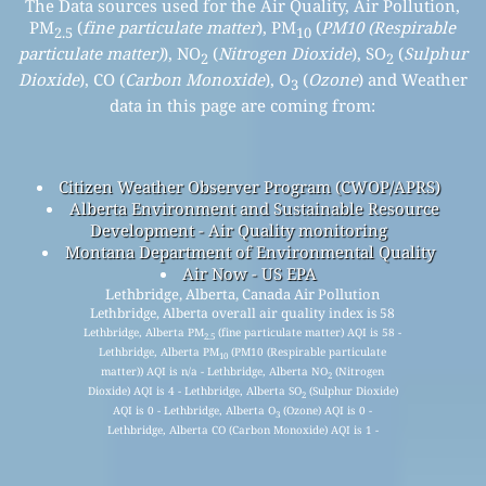
The Data sources used for the Air Quality, Air Pollution,
PM
(
fine particulate matter
), PM
(
PM10 (Respirable
2.5
10
particulate matter)
), NO
(
Nitrogen Dioxide
), SO
(
Sulphur
2
2
Dioxide
), CO (
Carbon Monoxide
), O
(
Ozone
) and Weather
3
data in this page are coming from:
Citizen Weather Observer Program (CWOP/APRS)
Alberta Environment and Sustainable Resource
Development - Air Quality monitoring
Montana Department of Environmental Quality
Air Now - US EPA
Lethbridge, Alberta, Canada Air Pollution
Lethbridge, Alberta overall air quality index is 58
Lethbridge, Alberta PM
(fine particulate matter) AQI is 58 -
2.5
Lethbridge, Alberta PM
(PM10 (Respirable particulate
10
matter)) AQI is n/a - Lethbridge, Alberta NO
(Nitrogen
2
Dioxide) AQI is 4 - Lethbridge, Alberta SO
(Sulphur Dioxide)
2
AQI is 0 - Lethbridge, Alberta O
(Ozone) AQI is 0 -
3
Lethbridge, Alberta CO (Carbon Monoxide) AQI is 1 -