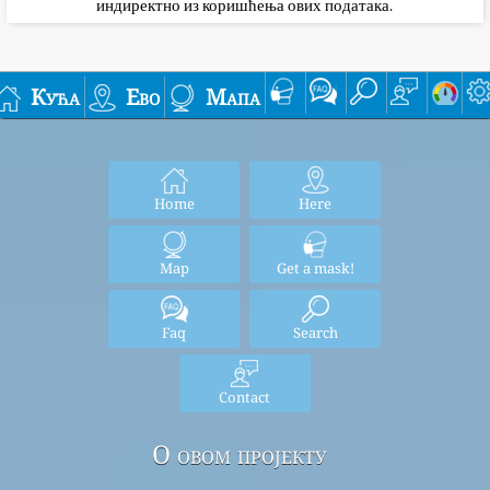
индиректно из коришћења ових података.
Кућа
Ево
Мапа
Home
Here
Map
Get a mask!
Faq
Search
Contact
О овом пројекту