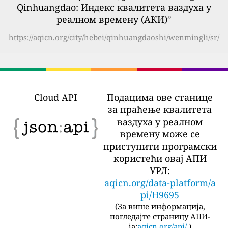
Qinhuangdao: Индекс квалитета ваздуха у
реалном времену (АКИ)
”
https://aqicn.org/city/hebei/qinhuangdaoshi/wenmingli/sr/
Cloud API
Подацима ове станице
за праћење квалитета
ваздуха у реалном
времену може се
приступити програмски
користећи овај АПИ
УРЛ:
aqicn.org/data-platform/a
pi/H9695
(
За више информација,
погледајте страницу АПИ-
ја:
aqicn.org/api/
)