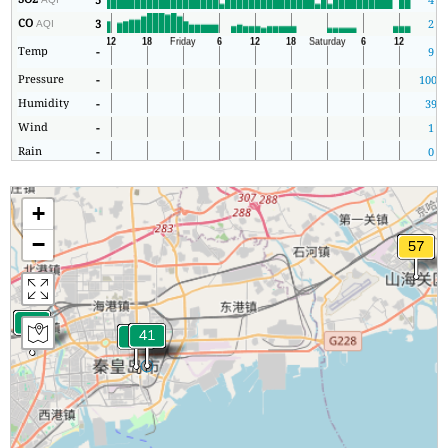
CO
3
2
AQI
Temp
-
9
Pressure
-
1009
Humidity
-
39
Wind
-
1
Rain
-
0
+
−