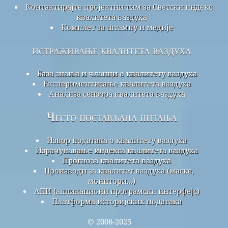
Контактирајте пројектни тим за Светски индекс
квалитета ваздуха
Комплет за штампу и медије
истраживање квалитета ваздуха
База знања и чланци о квалитету ваздуха
Експериментисање квалитета ваздуха
Анализа сензора квалитета ваздуха
Често постављана питања
Извор података о квалитету ваздуха
Израчунавање индекса квалитета ваздуха
Прогноза квалитета ваздуха
Производи за квалитет ваздуха (маске,
монитори...)
АПИ (апликациони програмски интерфејс)
Платформа историјских података
© 2008-2025