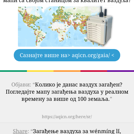
Сазнајте више на
> aqicn.org/gaia/ <
Објави: “
Колико је данас ваздух загађен?
Погледајте мапу загађења ваздуха у реалном
времену за више од 100 земаља.
”
https://aqicn.org/here/sr/
Share
: “
Загађење ваздуха за wénmíng lǐ,