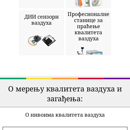
Професионалне
ДИИ сензори
станице за
ваздуха
праћење
квалитета
ваздуха
О мерењу квалитета ваздуха и
загађења:
О нивоима квалитета ваздуха