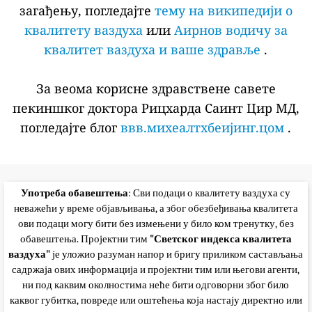
загађењу, погледајте
тему на википедији о
квалитету ваздуха
или
Аирнов водичу за
квалитет ваздуха и ваше здравље
.
За веома корисне здравствене савете
пекиншког доктора Рицхарда Саинт Цир МД,
погледајте блог
ввв.михеалтхбеијинг.цом
.
Употреба обавештења
: Сви подаци о квалитету ваздуха су
неважећи у време објављивања, а због обезбеђивања квалитета
ови подаци могу бити без измењени у било ком тренутку, без
обавештења. Пројектни тим
"Светског индекса квалитета
ваздуха"
је уложио разуман напор и бригу приликом састављања
садржаја ових информација и пројектни тим или његови агенти,
ни под каквим околностима неће бити одговорни због било
каквог губитка, повреде или оштећења која настају директно или