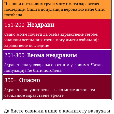
Чланови осетљивих група могу имати здравствене
последице. Општа популација вероватно неће бити
погођена.
151-200
Нездрави
Свако може почети да осећа здравствене тегобе;
чланови осетљивих група могу имати озбиљније
здравствене последице
201-300
Веома нездравим
Здравствена упозорења о хитним условима. Читава
популација ће бити погођена.
300+
Опасно
Здравствено упозорење: свако може доживети
озбиљније здравствене ефекте
Да бисте сазнали више о квалитету ваздуха и