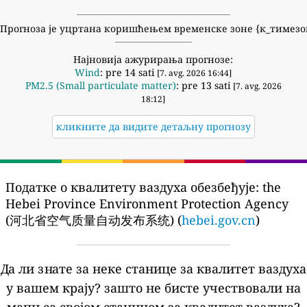
Прогноза је уцртана коришћењем временске зоне {к_тимезо
Најновија ажурирања прогнозе:
Wind
: pre 14 sati
[7. avg. 2026 16:44]
PM2.5 (Small particulate matter)
: pre 13 sati
[7. avg. 2026
18:12]
кликните да видите детаљну прогнозу
Податке о квалитету ваздуха обезбеђује:
the
Hebei Province Environment Protection Agency
(河北省空气质量自动发布系统) (
hebei.gov.cn
)
Да ли знате за неке станице за квалитет ваздуха
у вашем крају?
зашто не бисте учествовали на
мапи са својом станицом за квалитет ваздуха?