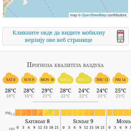
map ©
OpenStreetMap
contributors
Кликните овде да видите мобилну
верзију ове веб странице
Прогноза квалитета ваздуха
SAT 8
SUN 9
MON 10
TUE 11
WED 12
THU 13
FRI 14
28°C
28°C
29°C
28°C
24°C
24°C
25°C
18°C
16°C
21°C
22°C
22°C
21°C
23°C
PM
2.5
Saturday 8
Sunday 9
Monda
0
3
6
9
12
15
18
21
0
3
6
9
12
15
18
21
0
3
6
9
сат