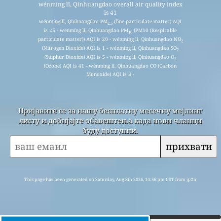
wénmíng lǐ, Qinhuangdao overall air quality index
is 41
wénmíng lǐ, Qinhuangdao PM
(fine particulate matter) AQI
2.5
is 25 - wénmíng lǐ, Qinhuangdao PM
(PM10 (Respirable
10
particulate matter)) AQI is 20 - wénmíng lǐ, Qinhuangdao NO
2
(Nitrogen Dioxide) AQI is 1 - wénmíng lǐ, Qinhuangdao SO
2
(Sulphur Dioxide) AQI is 5 - wénmíng lǐ, Qinhuangdao O
3
(Ozone) AQI is 41 - wénmíng lǐ, Qinhuangdao CO (Carbon
Monoxide) AQI is 3 -
Пријавите се за нашу бесплатну месечну мејлинг
листу и добијајте обавештења када нови чланци
буду доступни.
прихвати
This page has been generated on Saturday, Aug 8th 2026, 14:56 pm CST from jp2n