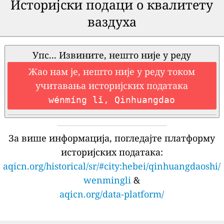
Историјски подаци о квалитету
ваздуха
Упс... Извините, нешто није у реду
Жао нам је, нешто није у реду током
учитавања историјских података
wénmíng lǐ, Qinhuangdao
За више информација, погледајте платформу
историјских података:
aqicn.org/historical/sr/#city:hebei/qinhuangdaoshi/
wenmingli
&
aqicn.org/data-platform/