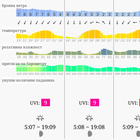
Брзина ветра
7
6
6
7
7
6
5
4
4
4
3
4
3
3
2
3
2
2
2
2
температура
23°
21°
20°
25°
27°
27°
21°
19°
18°
16°
19°
26°
28°
28°
20°
21°
22°
23°
23°
26°
релативна влажност
45
44
55
37
33
42
61
57
55
53
60
34
35
44
77
63
52
52
65
66
притисак на барометру
1013
1012
1013
1013
1012
1011
1011
1012
1011
1010
1011
1011
1009
1008
1009
1010
1009
1008
1009
1009
1
укупне количине падавина
9
9
UVI:
UVI:
UVI:
5:07 ~ 19:09
5:08 ~ 19:08
5:09 ~