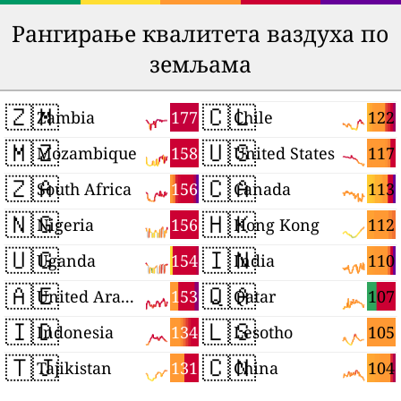
Рангирање квалитета ваздуха по
земљама
🇿🇲
🇨🇱
177
122
Zambia
Chile
🇲🇿
🇺🇸
158
117
Mozambique
United States
🇿🇦
🇨🇦
156
113
South Africa
Canada
🇳🇬
🇭🇰
156
112
Nigeria
Hong Kong
🇺🇬
🇮🇳
154
110
Uganda
India
🇦🇪
🇶🇦
153
107
United Arab Emirates
Qatar
🇮🇩
🇱🇸
134
105
Indonesia
Lesotho
🇹🇯
🇨🇳
131
104
Tajikistan
China