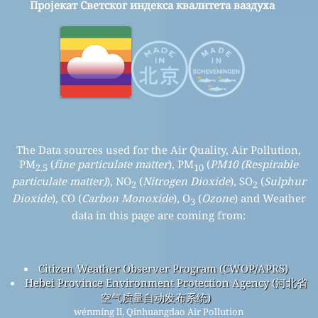
Пројекат Светског индекса квалитета ваздуха
The Data sources used for the Air Quality, Air Pollution,
PM
(
fine particulate matter
), PM
(
PM10 (Respirable
2.5
10
particulate matter)
), NO
(
Nitrogen Dioxide
), SO
(
Sulphur
2
2
Dioxide
), CO (
Carbon Monoxide
), O
(
Ozone
) and Weather
3
data in this page are coming from:
Citizen Weather Observer Program (CWOP/APRS)
Hebei Province Environment Protection Agency (河北省
空气质量自动发布系统)
wénmíng lǐ, Qinhuangdao Air Pollution