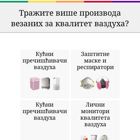
Тражите више производа
везаних за квалитет ваздуха?
Кућни
Заштитне
пречишћивачи
маске и
ваздуха
респиратори
Кућни
Лични
пречишћивачи
монитори
ваздуха
квалитета
ваздуха