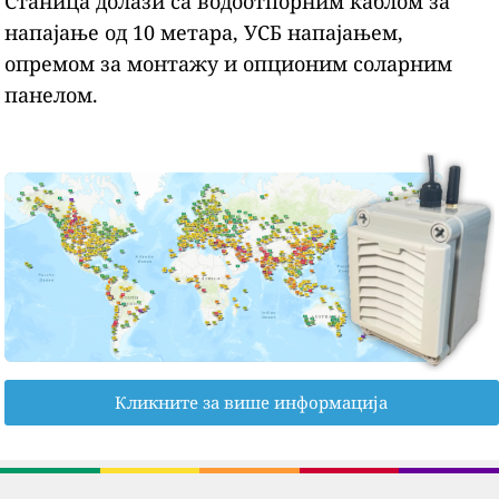
Станица долази са водоотпорним каблом за
напајање од 10 метара, УСБ напајањем,
опремом за монтажу и опционим соларним
панелом.
Кликните за више информација