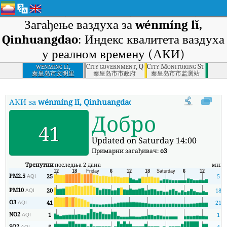
Загађење ваздуха за
wénmíng lǐ,
Qinhuangdao
: Индекс квалитета ваздуха
у реалном времену (АКИ)
wenming lǐ,
City government, Qinhuangdao
City Monitoring Station,
Qinhuangdao
秦皇岛市文明里
秦皇岛市市政府
秦皇岛市市监测站
АКИ за
wénmíng lǐ, Qinhuangdao
:
Индекс квалитета ваздуха (А
Добро
41
Updated on Saturday 14:00
Примарни загађивач:
o3
Тренутни
последња 2 дана
мин
PM2.5
25
5
AQI
PM10
20
18
AQI
O3
41
21
AQI
NO2
1
1
AQI
SO2
5
4
AQI