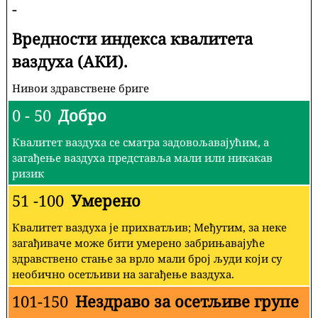
-
Вредности индекса квалитета
ваздуха (АКИ).
Нивои здравствене бриге
0 - 50
Добро
Квалитет ваздуха се сматра задовољавајућим, а
загађење ваздуха представља мали или никакав
ризик
51 -100
Умерено
Квалитет ваздуха је прихватљив; Међутим, за неке
загађиваче може бити умерено забрињавајуће
здравствено стање за врло мали број људи који су
необично осетљиви на загађење ваздуха.
101-150
Нездраво за осетљиве групе