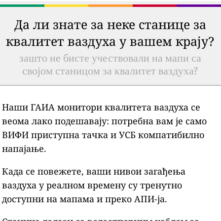
Да ли знате за неке станице за
квалитет ваздуха у вашем крају?
зашто не бисте учествовали на мапи са
својом станицом за квалитет ваздуха?
Наши ГАИА монитори квалитета ваздуха се
веома лако подешавају: потребна вам је само
ВИФИ приступна тачка и УСБ компатибилно
напајање.
Када се повежете, ваши нивои загађења
ваздуха у реалном времену су тренутно
доступни на мапама и преко АПИ-ја.