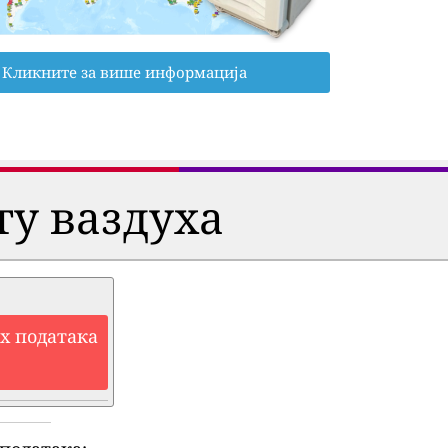
Кликните за више информација
ту ваздуха
их података