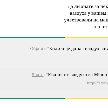
Да ли знате за не
ваздуха у вашем 
учествовали на мап
квалит
Објави: “
Колико је данас ваздух за
Share
: “
Квалитет ваздуха за Mlada Bo
https://aqic