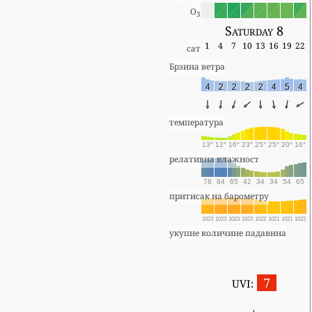
O
3
Saturday 8
1
4
7
10
13
16
19
22
сат
Брзина ветра
4
2
2
2
2
4
5
4
температура
13°
12°
16°
23°
25°
25°
20°
16°
релативна влажност
78
84
65
42
34
34
54
65
притисак на барометру
1023
1023
1023
1023
1022
1021
1021
1022
укупне количине падавина
7
UVI: