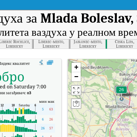
духа за
Mlada Boleslav,
литета ваздуха у реалном вр
Liberec Rochlice,
Liberec-mesto,
Jablonec-mesto,
Ceska Lipa,
Liberecky
Liberecky
Liberecky
Liberecky
ндекс квалитета ваздуха (АКИ) компаније Mlada Boleslav, Stredocesky у 
+
обро
−
ed on Saturday 7:00
ни загађивач:
o3
мин
мак
5
63
6
26
26
57
1
5