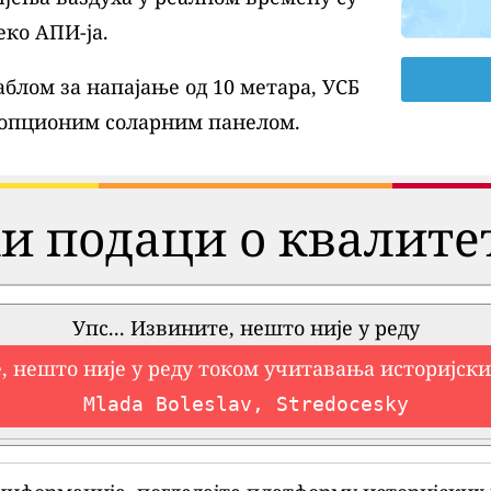
еко АПИ-ја.
блом за напајање од 10 метара, УСБ
 опционим соларним панелом.
и подаци о квалите
Упс... Извините, нешто није у реду
, нешто није у реду током учитавања историјск
Mlada Boleslav, Stredocesky