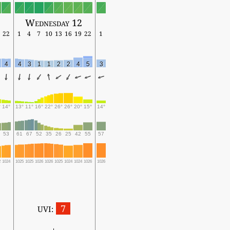
Wednesday 12
22
1
4
7
10
13
16
19
22
1
4
4
3
1
1
2
2
4
5
3
°
14°
13°
11°
16°
22°
26°
26°
20°
15°
14°
53
61
67
52
35
26
25
42
55
57
2
1024
1025
1025
1026
1026
1025
1024
1024
1026
1026
7
UVI: