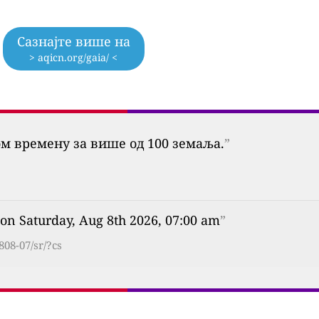
Сазнајте више на
> aqicn.org/gaia/ <
ом времену за више од 100 земаља.
”
on Saturday, Aug 8th 2026, 07:00 am
”
808-07/sr/?cs