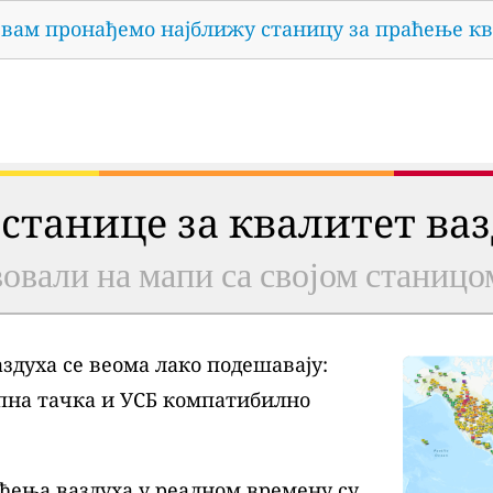
 вам пронађемо најближу станицу за праћење кв
 станице за квалитет ва
овали на мапи са својом станицо
духа се веома лако подешавају:
пна тачка и УСБ компатибилно
ђења ваздуха у реалном времену су