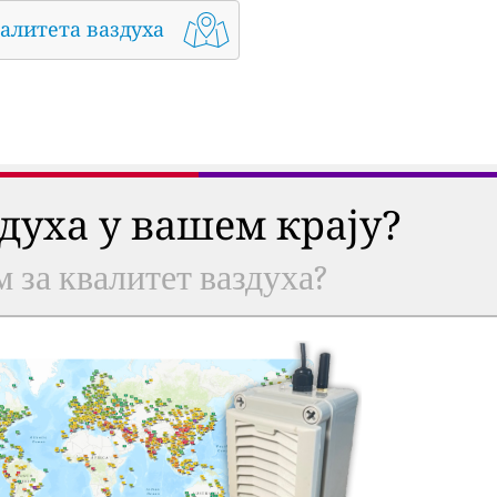
алитета ваздуха
здуха у вашем крају?
м за квалитет ваздуха?