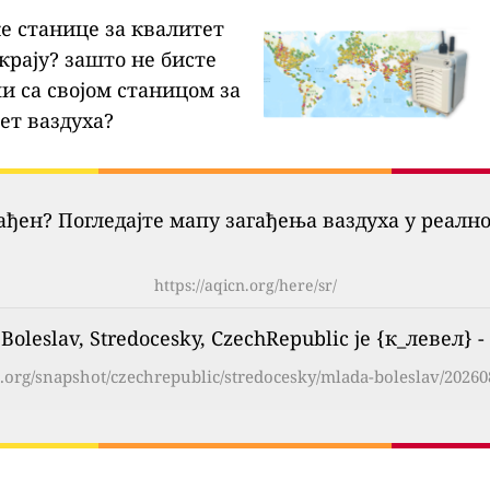
ке станице за квалитет
крају?
зашто не бисте
и са својом станицом за
ет ваздуха?
гађен? Погледајте мапу загађења ваздуха у реалн
https://aqicn.org/here/sr/
leslav, Stredocesky, CzechRepublic је {к_левел} - 
n.org/snapshot/czechrepublic/stredocesky/mlada-boleslav/20260