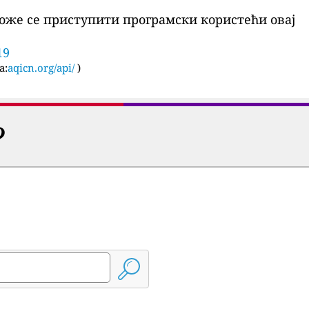
оже се приступити програмски користећи овај
19
а:
aqicn.org/api/
)
?