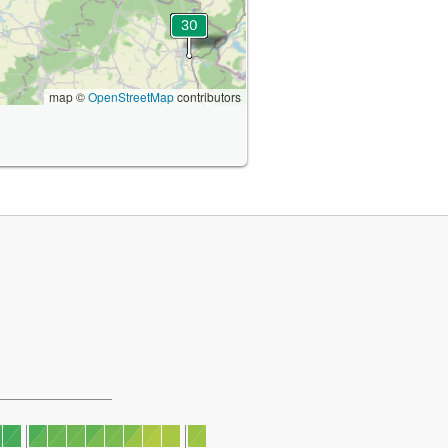
map ©
OpenStreetMap
contributors