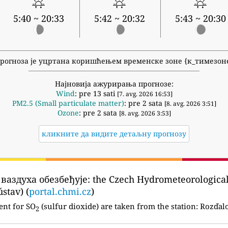
5:40 ~ 20:33
5:42 ~ 20:32
5:43 ~ 20:30
рогноза је уцртана коришћењем временске зоне {к_тимезон
Најновија ажурирања прогнозе:
Wind
: pre 13 sati
[7. avg. 2026 16:53]
PM2.5 (Small particulate matter)
: pre 2 sata
[8. avg. 2026 3:51]
Ozone
: pre 2 sata
[8. avg. 2026 3:53]
кликните да видите детаљну прогнозу
ваздуха обезбеђује:
the Czech Hydrometeorological 
stav) (
portal.chmi.cz
)
ent for SO
(sulfur dioxide) are taken from the station:
Rozďalo
2