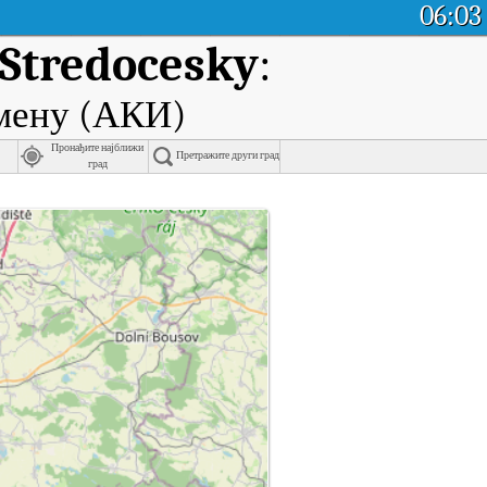
06:03
 Stredocesky
:
емену (АКИ)
Пронађите најближи
Претражите други град
град
реалном времену.