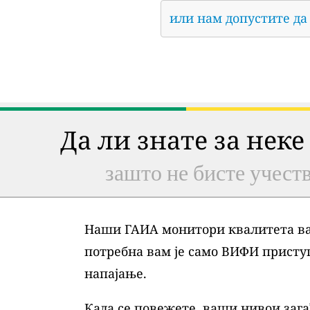
или нам допустите да
Да ли знате за неке
зашто не бисте учеств
Наши ГАИА монитори квалитета ваз
потребна вам је само ВИФИ присту
напајање.
Када се повежете, ваши нивои зага