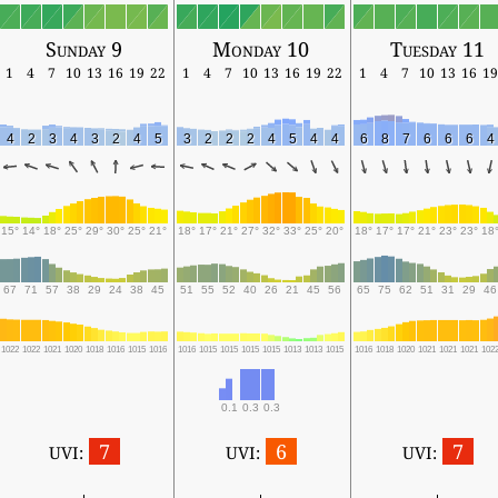
Sunday 9
Monday 10
Tuesday 11
1
4
7
10
13
16
19
22
1
4
7
10
13
16
19
22
1
4
7
10
13
16
19
4
2
3
4
3
2
4
5
3
2
2
2
4
5
4
4
6
8
7
6
6
6
4
15°
14°
18°
25°
29°
30°
25°
21°
18°
17°
21°
27°
32°
33°
25°
20°
18°
17°
17°
21°
23°
23°
18
67
71
57
38
29
24
38
45
51
55
52
40
26
21
45
56
65
75
62
51
31
29
46
1022
1022
1021
1020
1018
1016
1015
1016
1016
1015
1015
1015
1015
1013
1013
1015
1016
1018
1020
1021
1021
1021
102
0.1
0.3
0.3
7
6
7
UVI:
UVI:
UVI: