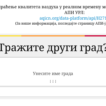
праћење квалитета ваздуха у реалном времену м
АПИ УРЛ:
aqicn.org/data-platform/api/H27
(
За више информација, погледајте страницу АПИ-ј
Тражите други град
Унесите име града
↓ ↓ ↓