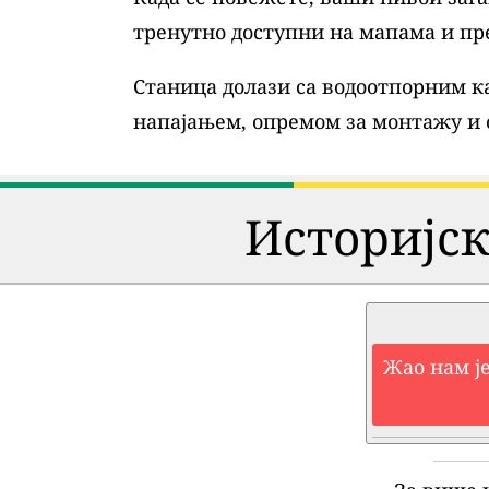
тренутно доступни на мапама и пр
Станица долази са водоотпорним ка
напајањем, опремом за монтажу и
Историјск
Жао нам је