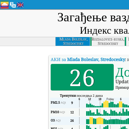
Загађење ваз
Индекс ква
Mlada Boleslav,
Rozdalovice-ruska,
Stredocesky
Stredocesky
АКИ за
Mlada Boleslav, Stredocesky
:
И
26
Д
Updat
Примар
Тренутни
последња 2 дана
PM2.5
9
AQI
PM10
12
AQI
O3
26
AQI
NO2
4
AQI