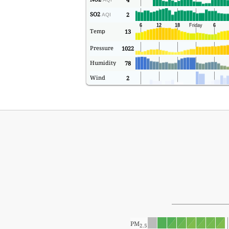
SO2
2
AQI
Temp
13
Pressure
1022
Humidity
78
Wind
2
PM
2.5