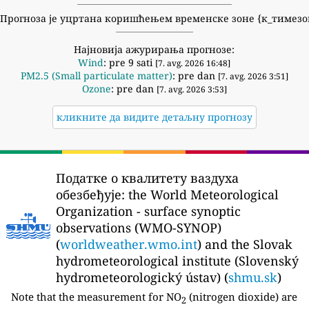
Прогноза је уцртана коришћењем временске зоне {к_тимезо
Најновија ажурирања прогнозе:
Wind
: pre 9 sati
[7. avg. 2026 16:48]
PM2.5 (Small particulate matter)
: pre dan
[7. avg. 2026 3:51]
Ozone
: pre dan
[7. avg. 2026 3:53]
кликните да видите детаљну прогнозу
Податке о квалитету ваздуха
обезбеђује:
the World Meteorological
Organization - surface synoptic
observations (WMO-SYNOP)
(
worldweather.wmo.int
) and the Slovak
hydrometeorological institute (Slovenský
hydrometeorologický ústav) (
shmu.sk
)
Note that the measurement for NO
(nitrogen dioxide) are
2