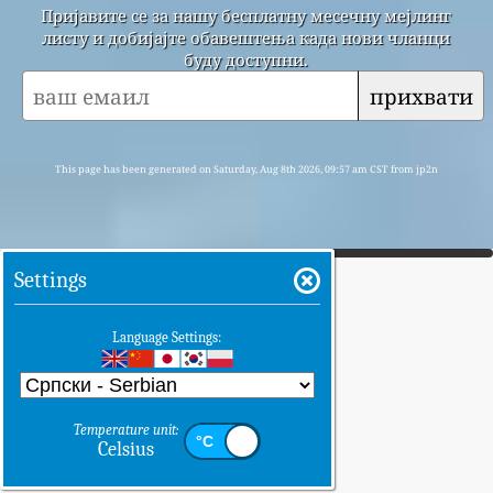
Пријавите се за нашу бесплатну месечну мејлинг
листу и добијајте обавештења када нови чланци
буду доступни.
прихвати
This page has been generated on Saturday, Aug 8th 2026, 09:57 am CST from jp2n
Settings
Language Settings:
Temperature unit:
Celsius