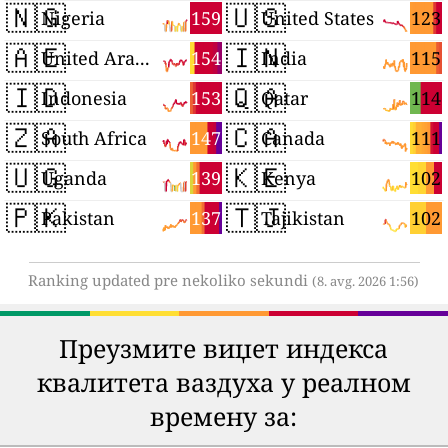
🇳🇬
🇺🇸
159
123
Nigeria
United States
🇦🇪
🇮🇳
154
115
United Arab Emirates
India
🇮🇩
🇶🇦
153
114
Indonesia
Qatar
🇿🇦
🇨🇦
147
111
South Africa
Canada
🇺🇬
🇰🇪
139
102
Uganda
Kenya
🇵🇰
🇹🇯
137
102
Pakistan
Tajikistan
Ranking updated pre nekoliko sekundi
(8. avg. 2026 1:56)
Преузмите виџет индекса
квалитета ваздуха у реалном
времену за: