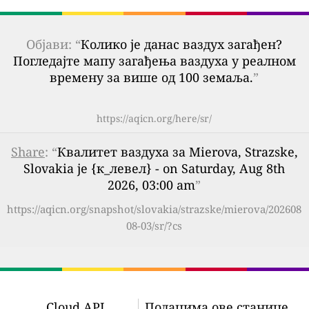
Објави: “
Колико је данас ваздух загађен?
Погледајте мапу загађења ваздуха у реалном
времену за више од 100 земаља.
”
https://aqicn.org/here/sr/
Share
: “
Квалитет ваздуха за Mierova, Strazske,
Slovakia је {к_левел} - on Saturday, Aug 8th
2026, 03:00 am
”
https://aqicn.org/snapshot/slovakia/strazske/mierova/202608
08-03/sr/?cs
Cloud API
Подацима ове станице