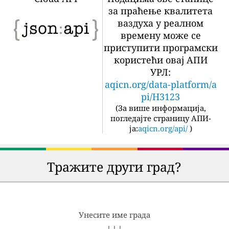
за праћење квалитета
ваздуха у реалном
времену може се
приступити програмски
користећи овај АПИ
УРЛ:
aqicn.org/data-platform/a
pi/H3123
(
За више информација,
погледајте страницу АПИ-
ја:
aqicn.org/api/
)
Тражите други град?
Унесите име града
↓ ↓ ↓