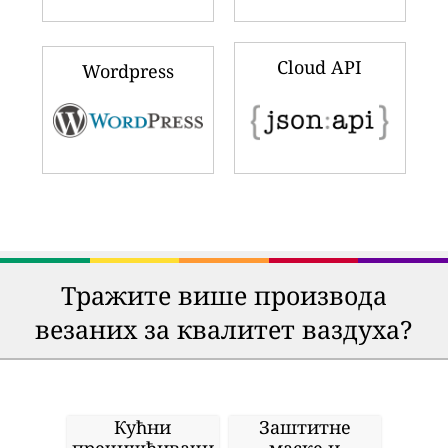
Cloud API
Wordpress
Тражите више производа
везаних за квалитет ваздуха?
Кућни
Заштитне
пречишћивачи
маске и