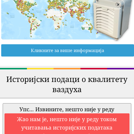
Кликните за више информација
Историјски подаци о квалитету
ваздуха
Упс... Извините, нешто није у реду
Жао нам је, нешто није у реду током
учитавања историјских података