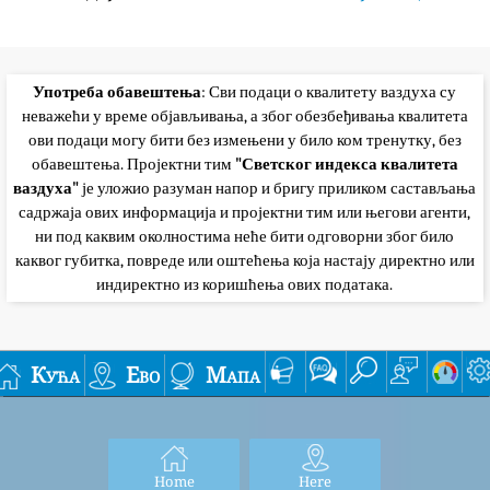
Употреба обавештења
: Сви подаци о квалитету ваздуха су
неважећи у време објављивања, а због обезбеђивања квалитета
ови подаци могу бити без измењени у било ком тренутку, без
обавештења. Пројектни тим
"Светског индекса квалитета
ваздуха"
је уложио разуман напор и бригу приликом састављања
садржаја ових информација и пројектни тим или његови агенти,
ни под каквим околностима неће бити одговорни због било
каквог губитка, повреде или оштећења која настају директно или
индиректно из коришћења ових података.
Кућа
Ево
Мапа
Home
Here