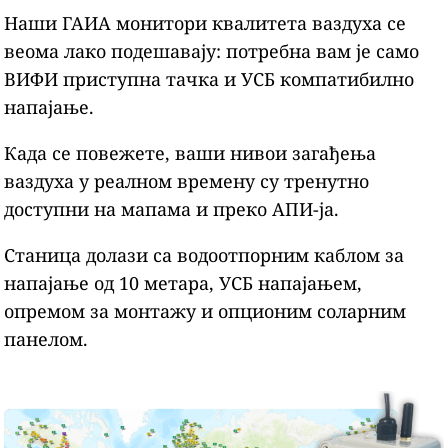
Наши ГАИА монитори квалитета ваздуха се
веома лако подешавају: потребна вам је само
ВИФИ приступна тачка и УСБ компатибилно
напајање.
Када се повежете, ваши нивои загађења
ваздуха у реалном времену су тренутно
доступни на мапама и преко АПИ-ја.
Станица долази са водоотпорним каблом за
напајање од 10 метара, УСБ напајањем,
опремом за монтажу и опционим соларним
панелом.