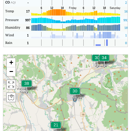
CO
-
2
AQI
Temp
17
16
Pressure
997
992
Humidity
86
18
Wind
1
1
Rain
1
0
+
−