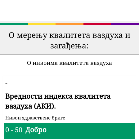
О мерењу квалитета ваздуха и
загађења:
О нивоима квалитета ваздуха
-
Вредности индекса квалитета
ваздуха (АКИ).
Нивои здравствене бриге
0 - 50
Добро