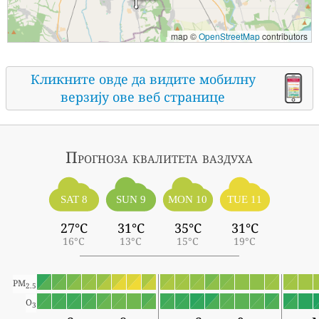
map ©
OpenStreetMap
contributors
Кликните овде да видите мобилну
верзију ове веб странице
Прогноза квалитета ваздуха
SAT 8
SUN 9
MON 10
TUE 11
27°C
31°C
35°C
31°C
16°C
13°C
15°C
19°C
PM
2.5
O
3