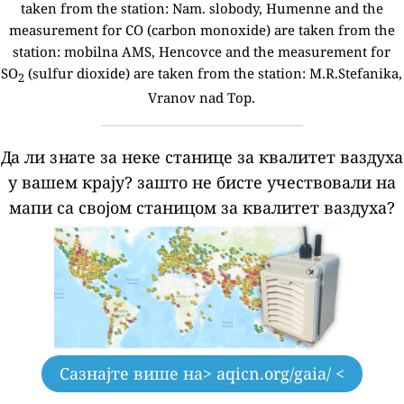
taken from the station:
Nam. slobody, Humenne and the
measurement for CO (carbon monoxide) are taken from the
station: mobilna AMS, Hencovce and the measurement for
SO
(sulfur dioxide) are taken from the station: M.R.Stefanika,
2
Vranov nad Top.
Да ли знате за неке станице за квалитет ваздуха
у вашем крају?
зашто не бисте учествовали на
мапи са својом станицом за квалитет ваздуха?
Сазнајте више на
> aqicn.org/gaia/ <