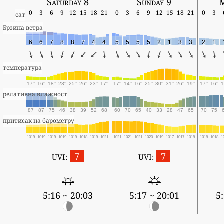
Saturday 8
Sunday 9
0
3
6
9
12
15
18
21
0
3
6
9
12
15
18
21
0
3
сат
Брзина ветра
6
6
7
8
8
7
4
4
5
5
5
5
2
1
3
3
2
1
температура
17°
16°
18°
23°
25°
26°
23°
17°
17°
14°
16°
25°
30°
31°
26°
19°
17°
16°
1
релативна влажност
87
87
75
46
38
39
52
68
60
70
65
40
33
28
47
65
70
75
притисак на барометру
1019
1019
1019
1019
1019
1018
1019
1021
1021
1021
1021
1020
1019
1017
1017
1018
1018
1018
1
7
7
UVI:
UVI:
5:16 ~ 20:03
5:17 ~ 20:01
5