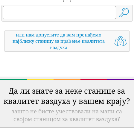
или нам допустите да вам пронађемо
најближу станицу за праћење квалитета
ваздуха
Да ли знате за неке станице за
квалитет ваздуха у вашем крају?
зашто не бисте учествовали на мапи са
својом станицом за квалитет ваздуха?