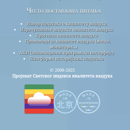
Често постављана питања
Извор података о квалитету ваздуха
Израчунавање индекса квалитета ваздуха
Прогноза квалитета ваздуха
Производи за квалитет ваздуха (маске,
монитори...)
АПИ (апликациони програмски интерфејс)
Платформа историјских података
© 2008-2025
Пројекат Светског индекса квалитета ваздуха