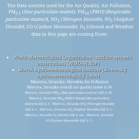
The Data sources used for the Air Quality, Air Pollution,
PM
(
fine particulate matter
), PM
(
PM10 (Respirable
2.5
10
particulate matter)
), NO
(
Nitrogen Dioxide
), SO
(
Sulphur
2
2
Dioxide
), CO (
Carbon Monoxide
), O
(
Ozone
) and Weather
3
data in this page are coming from:
World Meteorological Organization - surface synoptic
observations (WMO-SYNOP)
Slovak hydrometeorological institute (Slovenský
hydrometeorologický ústav)
Mierova, Strazske, Slovakia Air Pollution
Mierova, Strazske overall air quality index is 30
Mierova, Strazske PM
(fine particulate matter) AQI is 30 -
2.5
Mierova, Strazske PM
(PM10 (Respirable particulate
10
matter)) AQI is 5 - Mierova, Strazske NO
(Nitrogen Dioxide)
2
AQI is 5 - Mierova, Strazske SO
(Sulphur Dioxide) AQI is 5 -
2
Mierova, Strazske O
(Ozone) AQI is n/a - Mierova, Strazske
3
CO (Carbon Monoxide) AQI is 3 -