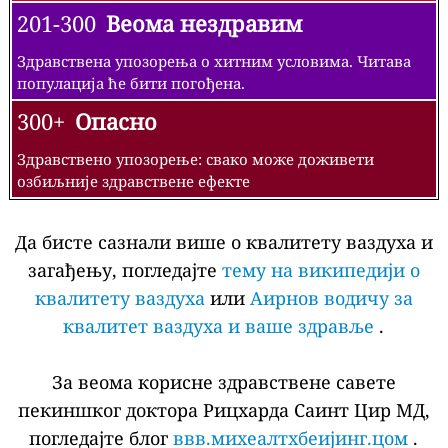
201-300
Веома нездравим
Здравствена упозорења о хитним условима. Читава
популација ће бити погођена.
300+
Опасно
Здравствено упозорење: свако може доживети
озбиљније здравствене ефекте
Да бисте сазнали више о квалитету ваздуха и
загађењу, погледајте
тему на википедији о
квалитету ваздуха
или
Аирнов водичу за
квалитет ваздуха и ваше здравље
.
За веома корисне здравствене савете
пекиншког доктора Рицхарда Саинт Цир МД,
погледајте блог
ввв.михеалтхбеијинг.цом
.