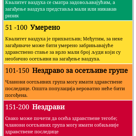
Квалитет ваздуха се сматра задовољавајућим, а
загађење ваздуха представља мали или никакав
ризик
51 -100
Умерено
Квалитет ваздуха је прихватљив; Међутим, за неке
загађиваче може бити умерено забрињавајуће
здравствено стање за врло мали број људи који су
необично осетљиви на загађење ваздуха.
101-150
Нездраво за осетљиве групе
Чланови осетљивих група могу имати здравствене
последице. Општа популација вероватно неће бити
погођена.
151-200
Нездрави
Свако може почети да осећа здравствене тегобе;
чланови осетљивих група могу имати озбиљније
здравствене последице