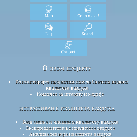
Map
Get a mask!
Faq
Search
Contact
О овом пројекту
Контактирајте пројектни тим за Светски индекс
квалитета ваздуха
Комплет за штампу и медије
истраживање квалитета ваздуха
База знања и чланци о квалитету ваздуха
Експериментисање квалитета ваздуха
Анализа сензора квалитета ваздуха