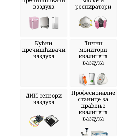
ваздуха
респиратори
Кућни
Лични
пречишћивачи
монитори
ваздуха
квалитета
ваздуха
Професионалне
ДИИ сензори
станице за
ваздуха
праћење
квалитета
ваздуха