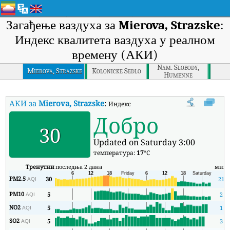
Загађење ваздуха за
Mierova, Strazske
:
Индекс квалитета ваздуха у реалном
времену (АКИ)
Nam. Slobody,
Mierova, Strazske
Kolonicke Sedlo
Humenne
АКИ за
Mierova, Strazske
:
Индекс квалитета ваздуха (АКИ) компан
Добро
30
Updated on Saturday 3:00
температура:
17
°C
Тренутни
последња 2 дана
мин
PM2.5
30
21
AQI
PM10
5
2
AQI
NO2
5
1
AQI
SO2
5
3
AQI