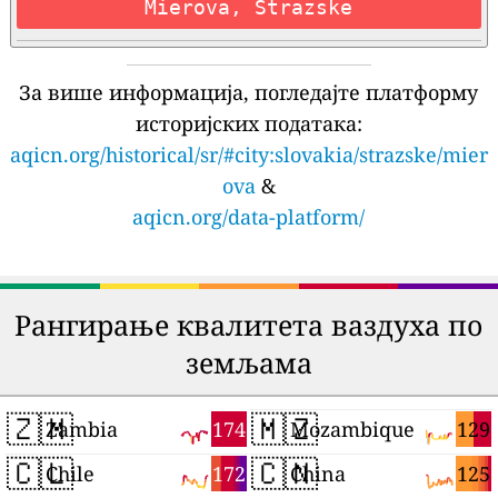
Mierova, Strazske
За више информација, погледајте платформу
историјских података:
aqicn.org/historical/sr/#city:slovakia/strazske/mier
ova
&
aqicn.org/data-platform/
Рангирање квалитета ваздуха по
земљама
🇿🇲
🇲🇿
174
129
Zambia
Mozambique
🇨🇱
🇨🇳
172
125
Chile
China