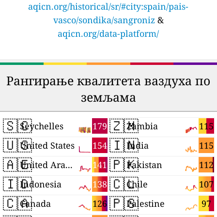
aqicn.org/historical/sr/#city:spain/pais-
vasco/sondika/sangroniz
&
aqicn.org/data-platform/
Рангирање квалитета ваздуха по
земљама
🇸🇨
🇿🇲
179
115
Seychelles
Zambia
🇺🇸
🇮🇳
154
115
United States
India
🇦🇪
🇵🇰
141
112
United Arab Emirates
Pakistan
🇮🇩
🇨🇱
138
107
Indonesia
Chile
🇨🇦
🇵🇸
126
97
Canada
Palestine