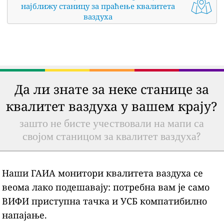
најближу станицу за праћење квалитета
ваздуха
Да ли знате за неке станице за
квалитет ваздуха у вашем крају?
зашто не бисте учествовали на мапи са
својом станицом за квалитет ваздуха?
Наши ГАИА монитори квалитета ваздуха се
веома лако подешавају: потребна вам је само
ВИФИ приступна тачка и УСБ компатибилно
напајање.