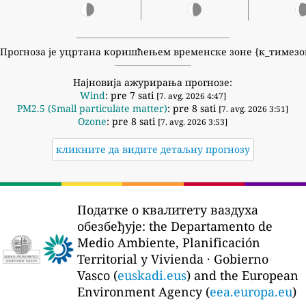
Прогноза је уцртана коришћењем временске зоне {к_тимезо
Најновија ажурирања прогнозе:
Wind
: pre 7 sati
[7. avg. 2026 4:47]
PM2.5 (Small particulate matter)
: pre 8 sati
[7. avg. 2026 3:51]
Ozone
: pre 8 sati
[7. avg. 2026 3:53]
кликните да видите детаљну прогнозу
Податке о квалитету ваздуха
обезбеђује:
the Departamento de
Medio Ambiente, Planificación
Territorial y Vivienda · Gobierno
Vasco (
euskadi.eus
) and the European
Environment Agency (
eea.europa.eu
)