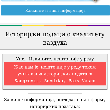
Кликните за више информација
Историјски подаци о квалитету
ваздуха
Упс... Извините, нешто није у реду
Жао нам је, нешто није у реду током
учитавања историјских података
Sangroniz, Sondika, País Vasco
За више информација, погледајте платформу
историјских података: