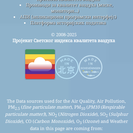
Производи за квалитет ваздуха (маске,
монитори...)
АПИ (апликациони програмски интерфејс)
Платформа историјских података
© 2008-2025
Пројекат Светског индекса квалитета ваздуха
The Data sources used for the Air Quality, Air Pollution,
PM
(
fine particulate matter
), PM
(
PM10 (Respirable
2.5
10
particulate matter)
), NO
(
Nitrogen Dioxide
), SO
(
Sulphur
2
2
Dioxide
), CO (
Carbon Monoxide
), O
(
Ozone
) and Weather
3
data in this page are coming from: