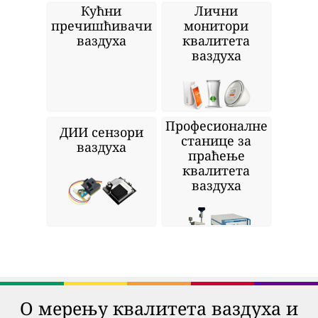
Кућни
Лични
пречишћивачи
монитори
ваздуха
квалитета
ваздуха
Професионалне
ДИИ сензори
станице за
ваздуха
праћење
квалитета
ваздуха
О мерењу квалитета ваздуха и