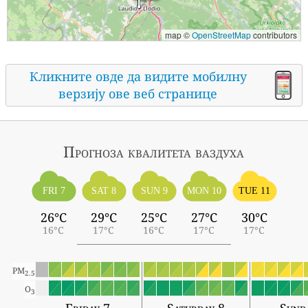
map ©
OpenStreetMap
contributors
Кликните овде да видите мобилну
верзију ове веб странице
Прогноза квалитета ваздуха
FRI 7
SAT 8
SUN 9
MON 10
TUE 11
26°C
29°C
25°C
27°C
30°C
16°C
17°C
16°C
17°C
17°C
PM
2.5
O
3
Friday 7
Saturday 8
Sund