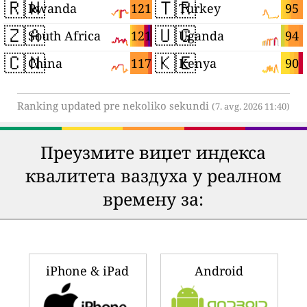
🇷🇼
🇹🇷
121
95
Rwanda
Turkey
🇿🇦
🇺🇬
121
94
South Africa
Uganda
🇨🇳
🇰🇪
117
90
China
Kenya
Ranking updated pre nekoliko sekundi
(7. avg. 2026 11:40)
Преузмите виџет индекса
квалитета ваздуха у реалном
времену за:
iPhone & iPad
Android