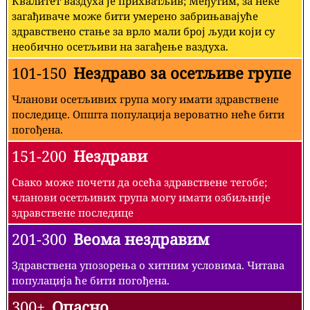
Квалитет ваздуха је прихватљив; Међутим, за неке
загађиваче може бити умерено забрињавајуће
здравствено стање за врло мали број људи који су
необично осетљиви на загађење ваздуха.
101-150
Нездраво за осетљиве групе
Чланови осетљивих група могу имати здравствене
последице. Општа популација вероватно неће бити
погођена.
151-200
Нездрави
Свако може почети да осећа здравствене тегобе;
чланови осетљивих група могу имати озбиљније
здравствене последице
201-300
Веома нездравим
Здравствена упозорења о хитним условима. Читава
популација ће бити погођена.
300+
Опасно