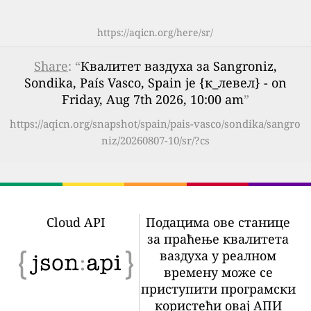
https://aqicn.org/here/sr/
Share
: “
Квалитет ваздуха за Sangroniz,
Sondika, País Vasco, Spain је {к_левел} - on
Friday, Aug 7th 2026, 10:00 am
”
https://aqicn.org/snapshot/spain/pais-vasco/sondika/sangro
niz/20260807-10/sr/?cs
Cloud API
Подацима ове станице
за праћење квалитета
ваздуха у реалном
времену може се
приступити програмски
користећи овај АПИ