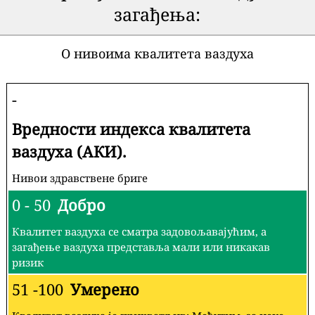
загађења:
О нивоима квалитета ваздуха
-
Вредности индекса квалитета
ваздуха (АКИ).
Нивои здравствене бриге
0 - 50
Добро
Квалитет ваздуха се сматра задовољавајућим, а
загађење ваздуха представља мали или никакав
ризик
51 -100
Умерено