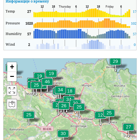
Информације о времену
Temp
27
17
Pressure
1020
1020
Humidity
57
57
Wind
2
0
+
−