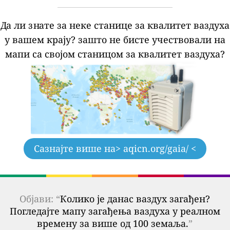
Да ли знате за неке станице за квалитет ваздуха
у вашем крају?
зашто не бисте учествовали на
мапи са својом станицом за квалитет ваздуха?
Сазнајте више на
> aqicn.org/gaia/ <
Објави: “
Колико је данас ваздух загађен?
Погледајте мапу загађења ваздуха у реалном
времену за више од 100 земаља.
”