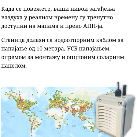
Када се повежете, ваши нивои загађења
ваздуха у реалном времену су тренутно
доступни на мапама и преко АПИ-ја.
Станица долази са водоотпорним каблом за
напајање од 10 метара, УСБ напајањем,
опремом за монтажу и опционим соларним
панелом.