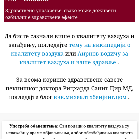
Здравствено упозорење: свако може доживети
озбиљније здравствене ефекте
Да бисте сазнали више о квалитету ваздуха и
загађењу, погледајте
тему на википедији о
квалитету ваздуха
или
Аирнов водичу за
квалитет ваздуха и ваше здравље
.
За веома корисне здравствене савете
пекиншког доктора Рицхарда Саинт Цир МД,
погледајте блог
ввв.михеалтхбеијинг.цом
.
Употреба обавештења
: Сви подаци о квалитету ваздуха су
неважећи у време објављивања, а због обезбеђивања квалитета