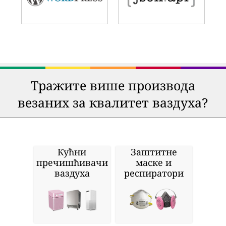
Тражите више производа
везаних за квалитет ваздуха?
Кућни
Заштитне
пречишћивачи
маске и
ваздуха
респиратори