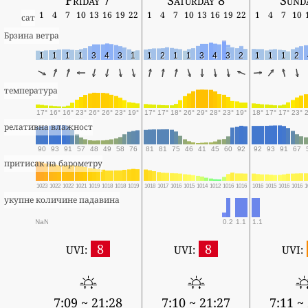
1
4
7
10
13
16
19
22
1
4
7
10
13
16
19
22
1
4
7
10
сат
Брзина ветра
1
1
1
1
3
4
3
1
1
2
1
1
3
4
3
2
1
1
1
2
температура
17°
16°
16°
23°
26°
26°
23°
19°
17°
17°
18°
26°
29°
28°
23°
19°
18°
17°
17°
23°
релативна влажност
90
93
91
57
48
49
58
76
81
81
75
46
41
45
60
92
92
93
91
67
притисак на барометру
1023
1022
1022
1021
1019
1018
1018
1019
1018
1017
1016
1015
1014
1012
1016
1016
1016
1015
1016
1016
1
укупне количине падавина
NaN
0.2
1.1
1.1
8
8
UVI:
UVI:
UVI:
7:09 ~ 21:28
7:10 ~ 21:27
7:11 ~