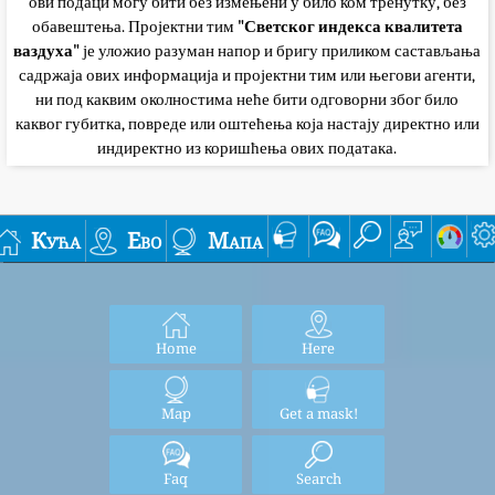
ови подаци могу бити без измењени у било ком тренутку, без
обавештења. Пројектни тим
"Светског индекса квалитета
ваздуха"
је уложио разуман напор и бригу приликом састављања
садржаја ових информација и пројектни тим или његови агенти,
ни под каквим околностима неће бити одговорни због било
каквог губитка, повреде или оштећења која настају директно или
индиректно из коришћења ових података.
Кућа
Ево
Мапа
Home
Here
Map
Get a mask!
Faq
Search