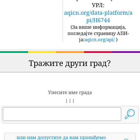
УРЛ:
aqicn.org/data-platform/a
pi/H6744
(
За више информација,
погледајте страницу АПИ-
ја:
aqicn.org/api/
)
Тражите други град?
Унесите име града
↓ ↓ ↓
или нам допустите да вам пронађемо