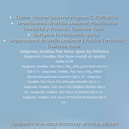
Citizen Weather Observer Program (CWOP/APRS)
Departamento de Medio Ambiente, Planificación
Territorial y Vivienda · Gobierno Vasco
European Environment Agency
Departamento de Medio Ambiente y Política Territorial ·
Gobierno Vasco
Sangroniz, Sondika, País Vasco, Spain Air Pollution
Sangroniz, Sondika, País Vasco overall air quality
index is 18
Sangroniz, Sondika, País Vasco PM
(fine particulate matter)
2.5
AQI is 17 - Sangroniz, Sondika, País Vasco PM
(PM10
10
(Respirable particulate matter)) AQI is 18 - Sangroniz,
Sondika, País Vasco NO
(Nitrogen Dioxide) AQI is 3 -
2
Sangroniz, Sondika, País Vasco SO
(Sulphur Dioxide) AQI is
2
n/a - Sangroniz, Sondika, País Vasco O
(Ozone) AQI is n/a -
3
Sangroniz, Sondika, País Vasco CO (Carbon Monoxide) AQI is
n/a -
Пријавите се за нашу бесплатну месечну мејлинг
листу и добијајте обавештења када нови чланци