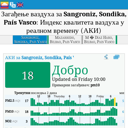
Загађење ваздуха за
Sangroniz, Sondika,
País Vasco
: Индекс квалитета ваздуха у
реалном времену (АКИ)
Sangroniz,
Mazarredo,
M � Diaz Haro,
Sondika, Pais Vasco
Bilbao, Pais Vasco
Bilbao, Pais Vasco
АКИ за
Sangroniz, Sondika, País Vasco
:
Индекс квалитета ваздух
Добро
18
Updated on Friday 10:00
Примарни загађивач:
pm10
Тренутни
последња 2 дана
мин
PM2.5
17
5
AQI
PM10
18
6
AQI
NO2
3
1
AQI