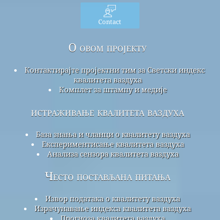
Contact
О овом пројекту
Контактирајте пројектни тим за Светски индекс
квалитета ваздуха
Комплет за штампу и медије
истраживање квалитета ваздуха
База знања и чланци о квалитету ваздуха
Експериментисање квалитета ваздуха
Анализа сензора квалитета ваздуха
Често постављана питања
Извор података о квалитету ваздуха
Израчунавање индекса квалитета ваздуха
Прогноза квалитета ваздуха