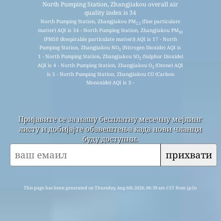
North Pumping Station, Zhangjiakou overall air
quality index is 34
North Pumping Station, Zhangjiakou PM
(fine particulate
2.5
matter) AQI is 34 - North Pumping Station, Zhangjiakou PM
10
(PM10 (Respirable particulate matter)) AQI is 17 - North
Pumping Station, Zhangjiakou NO
(Nitrogen Dioxide) AQI is
2
1 - North Pumping Station, Zhangjiakou SO
(Sulphur Dioxide)
2
AQI is 4 - North Pumping Station, Zhangjiakou O
(Ozone) AQI
3
is 5 - North Pumping Station, Zhangjiakou CO (Carbon
Monoxide) AQI is 3 -
Пријавите се за нашу бесплатну месечну мејлинг
листу и добијајте обавештења када нови чланци
буду доступни.
прихвати
This page has been generated on Thursday, Aug 6th 2026, 06:39 am CST from jp2n