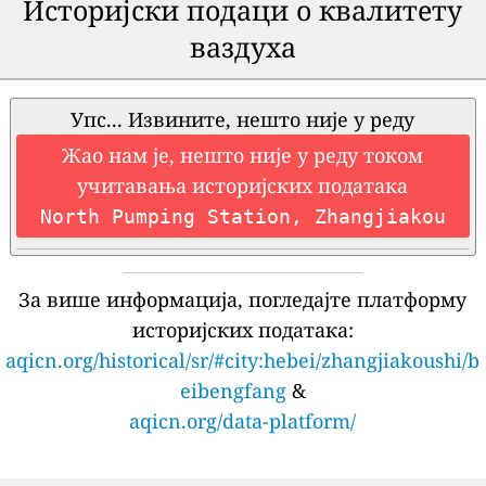
Историјски подаци о квалитету
ваздуха
Упс... Извините, нешто није у реду
Жао нам је, нешто није у реду током
учитавања историјских података
North Pumping Station, Zhangjiakou
За више информација, погледајте платформу
историјских података:
aqicn.org/historical/sr/#city:hebei/zhangjiakoushi/b
eibengfang
&
aqicn.org/data-platform/