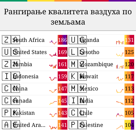
Рангирање квалитета ваздуха по
земљама
🇿🇦
🇺🇬
186
131
South Africa
Uganda
🇺🇸
🇱🇸
169
125
United States
Lesotho
🇿🇲
🇲🇿
161
120
Zambia
Mozambique
🇮🇩
🇰🇼
159
117
Indonesia
Kuwait
🇨🇳
🇲🇽
147
113
China
Mexico
🇨🇦
🇮🇳
145
112
Canada
India
🇵🇰
🇨🇱
143
105
Pakistan
Chile
🇦🇪
🇵🇸
141
104
United Arab Emirates
Palestine