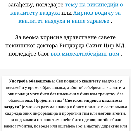
загађењу, погледајте
тему на википедији о
квалитету ваздуха
или
Аирнов водичу за
квалитет ваздуха и ваше здравље
.
За веома корисне здравствене савете
пекиншког доктора Рицхарда Саинт Цир МД,
погледајте блог
ввв.михеалтхбеијинг.цом
.
Употреба обавештења
: Сви подаци о квалитету ваздуха су
неважећи у време објављивања, а због обезбеђивања квалитета
ови подаци могу бити без измењени у било ком тренутку, без
обавештења. Пројектни тим
"Светског индекса квалитета
ваздуха"
је уложио разуман напор и бригу приликом састављања
садржаја ових информација и пројектни тим или његови агенти,
ни под каквим околностима неће бити одговорни због било
каквог губитка, повреде или оштећења која настају директно или