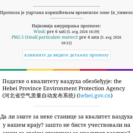
Прогноза је уцртана коришћењем временске зоне {к_тимезо
Најновија ажурирања прогнозе:
Wind
: pre 6 sati
[5. avg. 2026 16:39]
PM2.5 (Small particulate matter)
: pre 4 sata
[5. avg. 2026
18:12]
кликните да видите детаљну прогнозу
Податке о квалитету ваздуха обезбеђује:
the
Hebei Province Environment Protection Agency
(河北省空气质量自动发布系统) (
hebei.gov.cn
)
Да ли знате за неке станице за квалитет ваздуха
у вашем крају?
зашто не бисте учествовали на
мапи са својом станицом за квалитет ваздуха?