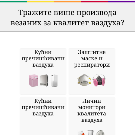
Тражите више производа
везаних за квалитет ваздуха?
Кућни
Заштитне
пречишћивачи
маске и
ваздуха
респиратори
Кућни
Лични
пречишћивачи
монитори
ваздуха
квалитета
ваздуха