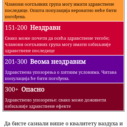
Чланови осетљивих група могу имати здравствене
последице. Општа популација вероватно неће бити
погођена.
151-200
Нездрави
Свако може почети да осећа здравствене тегобе;
чланови осетљивих група могу имати озбиљније
здравствене последице
201-300
Веома нездравим
Здравствена упозорења о хитним условима. Читава
популација ће бити погођена.
300+
Опасно
Здравствено упозорење: свако може доживети
озбиљније здравствене ефекте
Да бисте сазнали више о квалитету ваздуха и