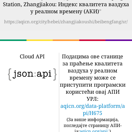
Station, Zhangjiakou: Индекс квалитета ваздуха
у реалном времену (АКИ)
”
https://aqicn.org/city/hebei/zhangjiakoushi/beibengfang/sr/
Cloud API
Подацима ове станице
за праћење квалитета
ваздуха у реалном
времену може се
приступити програмски
користећи овај АПИ
УРЛ:
aqicn.org/data-platform/a
pi/H675
(
За више информација,
погледајте страницу АПИ-
ја:
aqicn.org/api/
)