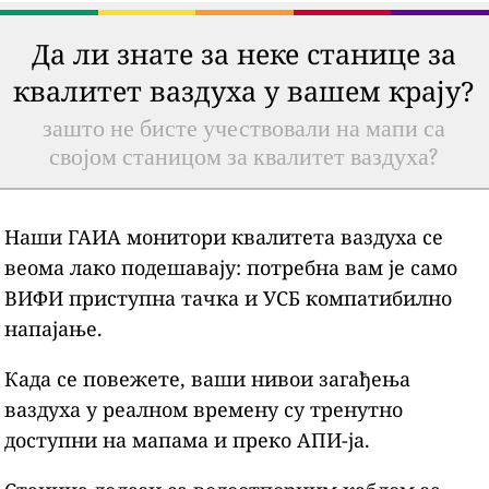
Да ли знате за неке станице за
квалитет ваздуха у вашем крају?
зашто не бисте учествовали на мапи са
својом станицом за квалитет ваздуха?
Наши ГАИА монитори квалитета ваздуха се
веома лако подешавају: потребна вам је само
ВИФИ приступна тачка и УСБ компатибилно
напајање.
Када се повежете, ваши нивои загађења
ваздуха у реалном времену су тренутно
доступни на мапама и преко АПИ-ја.