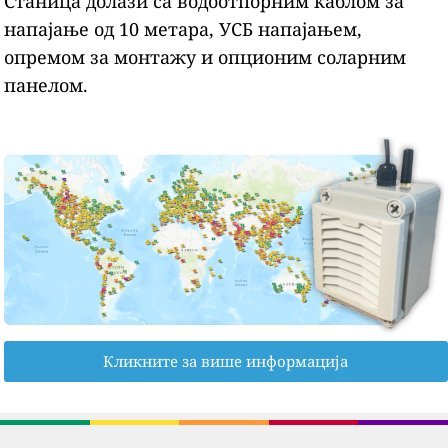
Станица долази са водоотпорним каблом за
напајање од 10 метара, УСБ напајањем,
опремом за монтажу и опционим соларним
панелом.
Кликните за више информација