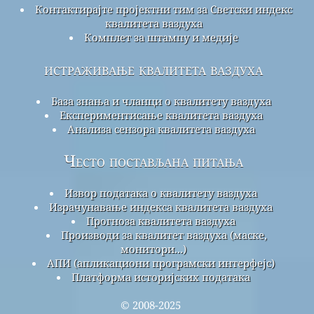
Контактирајте пројектни тим за Светски индекс
квалитета ваздуха
Комплет за штампу и медије
истраживање квалитета ваздуха
База знања и чланци о квалитету ваздуха
Експериментисање квалитета ваздуха
Анализа сензора квалитета ваздуха
Често постављана питања
Извор података о квалитету ваздуха
Израчунавање индекса квалитета ваздуха
Прогноза квалитета ваздуха
Производи за квалитет ваздуха (маске,
монитори...)
АПИ (апликациони програмски интерфејс)
Платформа историјских података
© 2008-2025