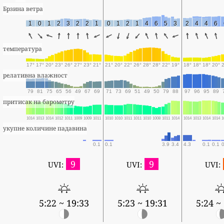
Брзина ветра
1
0
1
2
3
2
2
1
0
1
2
1
4
6
5
3
2
4
4
6
температура
17°
17°
20°
23°
26°
27°
23°
21°
21°
20°
22°
26°
28°
28°
22°
19°
18°
18°
18°
20°
релативна влажност
79
81
75
65
56
49
67
69
71
73
69
51
49
50
79
88
97
96
95
89
притисак на барометру
1014
1013
1014
1012
1011
1009
1009
1011
1010
1010
1011
1011
1010
1008
1011
1014
1014
1013
1014
1014
1
укупне количине падавина
0.1
0.1
3.9
3.4
4.3
0.1
0.1
9
9
UVI:
UVI:
UVI:
5:22 ~ 19:33
5:23 ~ 19:31
5:24 ~