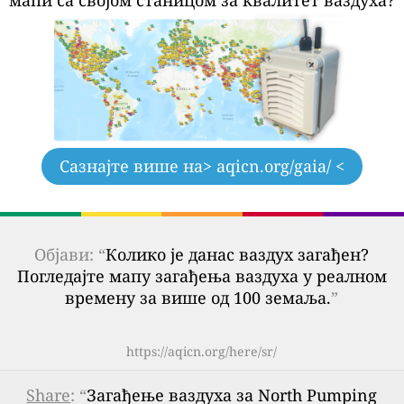
Сазнајте више на
> aqicn.org/gaia/ <
Објави: “
Колико је данас ваздух загађен?
Погледајте мапу загађења ваздуха у реалном
времену за више од 100 земаља.
”
https://aqicn.org/here/sr/
Share
: “
Загађење ваздуха за North Pumping