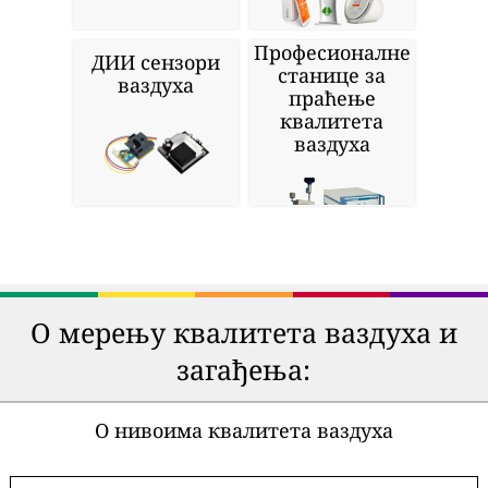
Професионалне
ДИИ сензори
станице за
ваздуха
праћење
квалитета
ваздуха
О мерењу квалитета ваздуха и
загађења:
О нивоима квалитета ваздуха