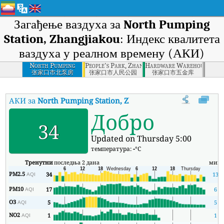
Загађење ваздуха за
North Pumping
Station, Zhangjiakou
: Индекс квалитета
ваздуха у реалном времену (АКИ)
North Pumping
People's Park, Zhangjiakou
Hardware Warehouse, Zha
Station,
张家口市北泵房
张家口市人民公园
张家口市五金库
Zhangjiakou
АКИ за
North Pumping Station, Zhangjiakou
:
Индекс квалитет
Добро
34
Updated on Thursday 5:00
температура:
-
°C
Тренутни
последња 2 дана
мин
PM2.5
34
13
AQI
PM10
17
6
AQI
O3
5
5
AQI
NO2
1
1
AQI