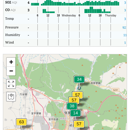
SO2
4
3
AQI
CO
3
3
AQI
Temp
-
3
Pressure
-
921
Humidity
-
11
Wind
-
1
+
−