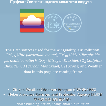
Пројекат Светског индекса квалитета ваздуха
The Data sources used for the Air Quality, Air Pollution,
PM
(
fine particulate matter
), PM
(
PM10 (Respirable
2.5
10
particulate matter)
), NO
(
Nitrogen Dioxide
), SO
(
Sulphur
2
2
Dioxide
), CO (
Carbon Monoxide
), O
(
Ozone
) and Weather
3
data in this page are coming from:
Citizen Weather Observer Program (CWOP/APRS)
Hebei Province Environment Protection Agency (河北省
空气质量自动发布系统)
North Pumping Station, Zhangjiakou Air Pollution