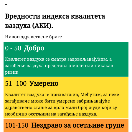
-
Вредности индекса квалитета
ваздуха (АКИ).
Нивои здравствене бриге
0 - 50
Добро
Квалитет ваздуха се сматра задовољавајућим, а
загађење ваздуха представља мали или никакав
ризик
51 -100
Умерено
Квалитет ваздуха је прихватљив; Међутим, за неке
загађиваче може бити умерено забрињавајуће
здравствено стање за врло мали број људи који су
необично осетљиви на загађење ваздуха.
101-150
Нездраво за осетљиве групе