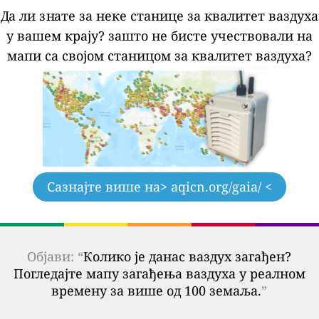
Да ли знате за неке станице за квалитет ваздуха
у вашем крају?
зашто не бисте учествовали на
мапи са својом станицом за квалитет ваздуха?
Сазнајте више на
> aqicn.org/gaia/ <
Објави: “
Колико је данас ваздух загађен?
Погледајте мапу загађења ваздуха у реалном
времену за више од 100 земаља.
”