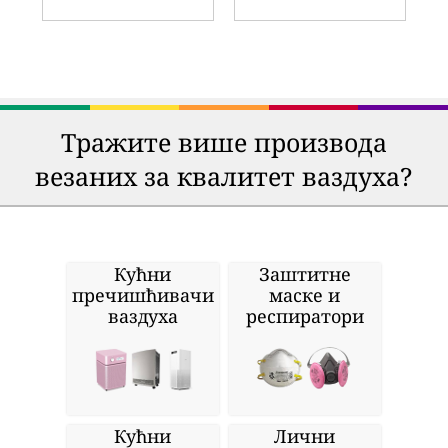
Тражите више производа
везаних за квалитет ваздуха?
Кућни
Заштитне
пречишћивачи
маске и
ваздуха
респиратори
Кућни
Лични