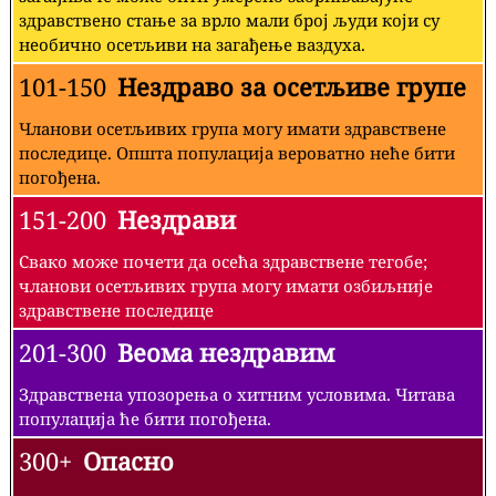
здравствено стање за врло мали број људи који су
необично осетљиви на загађење ваздуха.
101-150
Нездраво за осетљиве групе
Чланови осетљивих група могу имати здравствене
последице. Општа популација вероватно неће бити
погођена.
151-200
Нездрави
Свако може почети да осећа здравствене тегобе;
чланови осетљивих група могу имати озбиљније
здравствене последице
201-300
Веома нездравим
Здравствена упозорења о хитним условима. Читава
популација ће бити погођена.
300+
Опасно