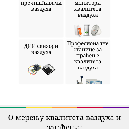
пречишћивачи
монитори
ваздуха
квалитета
ваздуха
Професионалне
ДИИ сензори
станице за
ваздуха
праћење
квалитета
ваздуха
О мерењу квалитета ваздуха и
загађења: