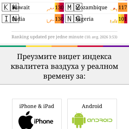
🇰🇼
🇲🇿
130
117
Kuwait
Mozambique
🇮🇳
🇳🇬
130
101
India
Nigeria
Ranking updated pre jedne minute
(10. avg. 2026 3:53)
Преузмите виџет индекса
квалитета ваздуха у реалном
времену за:
iPhone & iPad
Android