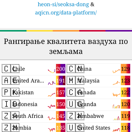
heon-si/seoksa-dong
&
aqicn.org/data-platform/
Рангирање квалитета ваздуха по
земљама
🇨🇱
🇨🇳
200
129
Chile
China
🇦🇪
🇲🇾
191
123
United Arab Emirates
Malaysia
🇵🇰
🇨🇦
157
122
Pakistan
Canada
🇮🇩
🇺🇬
150
120
Indonesia
Uganda
🇿🇦
🇿🇼
145
119
South Africa
Zimbabwe
🇿🇲
🇺🇸
135
118
Zambia
United States