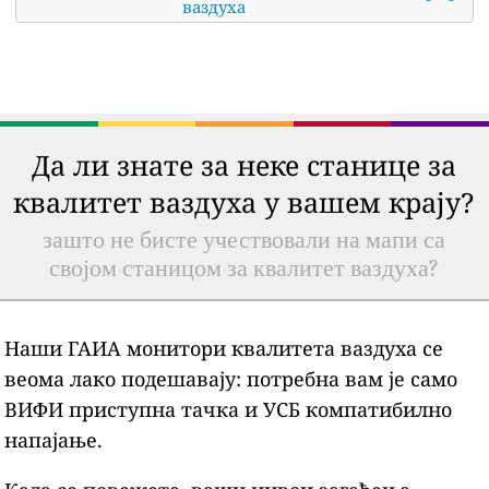
ваздуха
Да ли знате за неке станице за
квалитет ваздуха у вашем крају?
зашто не бисте учествовали на мапи са
својом станицом за квалитет ваздуха?
Наши ГАИА монитори квалитета ваздуха се
веома лако подешавају: потребна вам је само
ВИФИ приступна тачка и УСБ компатибилно
напајање.