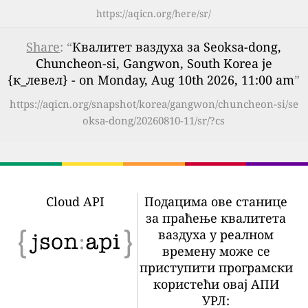
https://aqicn.org/here/sr/
Share
: “
Квалитет ваздуха за Seoksa-dong,
Chuncheon-si, Gangwon, South Korea је
{к_левел} - on Monday, Aug 10th 2026, 11:00 am
”
https://aqicn.org/snapshot/korea/gangwon/chuncheon-si/se
oksa-dong/20260810-11/sr/?cs
Cloud API
Подацима ове станице
за праћење квалитета
ваздуха у реалном
времену може се
приступити програмски
користећи овај АПИ
УРЛ: