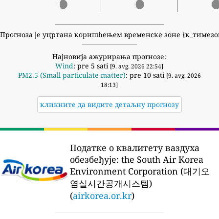
Прогноза је уцртана коришћењем временске зоне {к_тимезо
Најновија ажурирања прогнозе:
Wind
: pre 5 sati
[9. avg. 2026 22:54]
PM2.5 (Small particulate matter)
: pre 10 sati
[9. avg. 2026
18:13]
кликните да видите детаљну прогнозу
Податке о квалитету ваздуха
обезбеђује:
the South Air Korea
Environment Corporation (대기오
염실시간공개시스템)
(
airkorea.or.kr
)