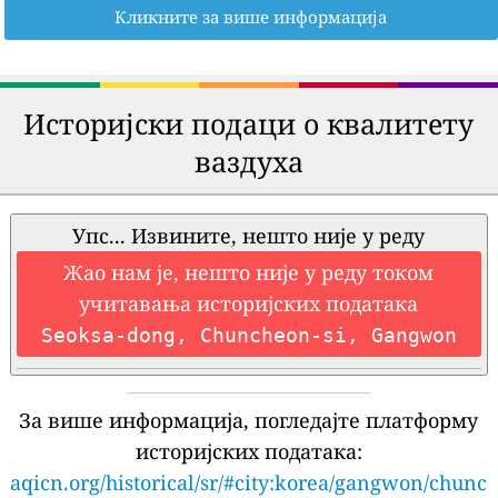
Кликните за више информација
Историјски подаци о квалитету
ваздуха
Упс... Извините, нешто није у реду
Жао нам је, нешто није у реду током
учитавања историјских података
Seoksa-dong, Chuncheon-si, Gangwon
За више информација, погледајте платформу
историјских података:
aqicn.org/historical/sr/#city:korea/gangwon/chunc