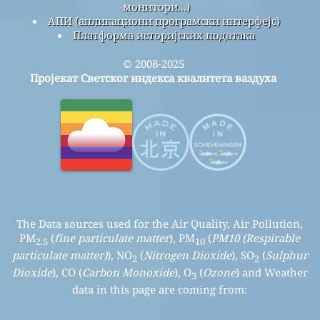
монитори...)
АПИ (апликациони програмски интерфејс)
Платформа историјских података
© 2008-2025
Пројекат Светског индекса квалитета ваздуха
The Data sources used for the Air Quality, Air Pollution,
PM
(
fine particulate matter
), PM
(
PM10 (Respirable
2.5
10
particulate matter)
), NO
(
Nitrogen Dioxide
), SO
(
Sulphur
2
2
Dioxide
), CO (
Carbon Monoxide
), O
(
Ozone
) and Weather
3
data in this page are coming from: