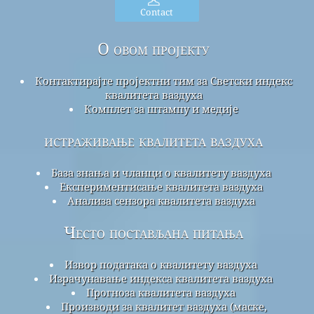
Contact
О овом пројекту
Контактирајте пројектни тим за Светски индекс
квалитета ваздуха
Комплет за штампу и медије
истраживање квалитета ваздуха
База знања и чланци о квалитету ваздуха
Експериментисање квалитета ваздуха
Анализа сензора квалитета ваздуха
Често постављана питања
Извор података о квалитету ваздуха
Израчунавање индекса квалитета ваздуха
Прогноза квалитета ваздуха
Производи за квалитет ваздуха (маске,