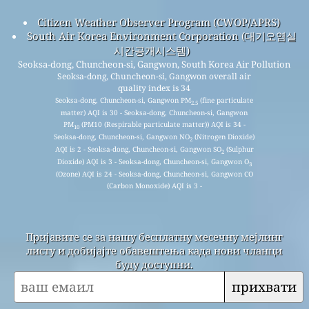
Citizen Weather Observer Program (CWOP/APRS)
South Air Korea Environment Corporation (대기오염실
시간공개시스템)
Seoksa-dong, Chuncheon-si, Gangwon, South Korea Air Pollution
Seoksa-dong, Chuncheon-si, Gangwon overall air
quality index is 34
Seoksa-dong, Chuncheon-si, Gangwon PM
(fine particulate
2.5
matter) AQI is 30 - Seoksa-dong, Chuncheon-si, Gangwon
PM
(PM10 (Respirable particulate matter)) AQI is 34 -
10
Seoksa-dong, Chuncheon-si, Gangwon NO
(Nitrogen Dioxide)
2
AQI is 2 - Seoksa-dong, Chuncheon-si, Gangwon SO
(Sulphur
2
Dioxide) AQI is 3 - Seoksa-dong, Chuncheon-si, Gangwon O
3
(Ozone) AQI is 24 - Seoksa-dong, Chuncheon-si, Gangwon CO
(Carbon Monoxide) AQI is 3 -
Пријавите се за нашу бесплатну месечну мејлинг
листу и добијајте обавештења када нови чланци
буду доступни.
прихвати