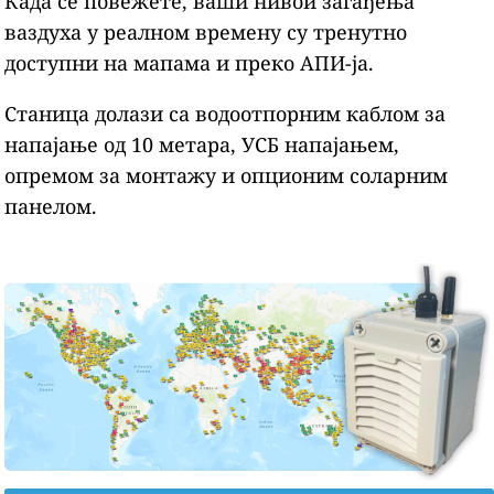
Када се повежете, ваши нивои загађења
ваздуха у реалном времену су тренутно
доступни на мапама и преко АПИ-ја.
Станица долази са водоотпорним каблом за
напајање од 10 метара, УСБ напајањем,
опремом за монтажу и опционим соларним
панелом.