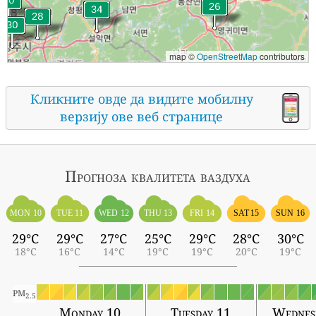
map ©
OpenStreetMap
contributors
Кликните овде да видите мобилну
верзију ове веб странице
Прогноза квалитета ваздуха
MON 10
TUE 11
WED 12
THU 13
FRI 14
SAT 15
SUN 16
29°C
29°C
27°C
25°C
29°C
28°C
30°C
18°C
16°C
14°C
19°C
19°C
20°C
19°C
PM
2.5
Monday 10
Tuesday 11
Wednes