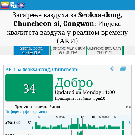
Загађење ваздуха за
Seoksa-dong,
Chuncheon-si, Gangwon
: Индекс
квалитета ваздуха у реалном времену
(АКИ)
Seoksa-dong,
Jungang-way, Chuncheon-si, Gangwon
Gapyeong-eup, Gapyeong-gu
Chuncheon-si,
석사동 강원
중앙로 강원
가평 경기
Gangwon
АКИ за
Seoksa-dong, Chuncheon-si, Gangwon
:
Индекс квалит
Добро
34
Updated on Monday 11:00
Примарни загађивач:
pm10
Тренутни
последња 2 дана
мин
Информације о времену
PM2.5
30
5
AQI