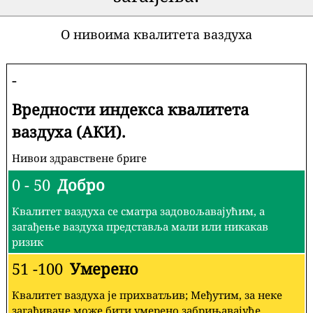
О нивоима квалитета ваздуха
-
Вредности индекса квалитета
ваздуха (АКИ).
Нивои здравствене бриге
0 - 50
Добро
Квалитет ваздуха се сматра задовољавајућим, а
загађење ваздуха представља мали или никакав
ризик
51 -100
Умерено
Квалитет ваздуха је прихватљив; Међутим, за неке
загађиваче може бити умерено забрињавајуће