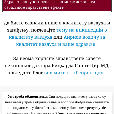
Здравствено упозорење: свако може доживети
озбиљније здравствене ефекте
Да бисте сазнали више о квалитету ваздуха и
загађењу, погледајте
тему на википедији о
квалитету ваздуха
или
Аирнов водичу за
квалитет ваздуха и ваше здравље
.
За веома корисне здравствене савете
пекиншког доктора Рицхарда Саинт Цир МД,
погледајте блог
ввв.михеалтхбеијинг.цом
.
Употреба обавештења
: Сви подаци о квалитету ваздуха су
неважећи у време објављивања, а због обезбеђивања квалитета
ови подаци могу бити без измењени у било ком тренутку, без
обавештења. Пројектни тим
"Светског индекса квалитета