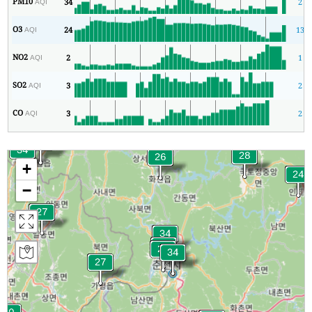
PM10
34
2
AQI
O3
24
13
AQI
NO2
2
1
AQI
SO2
3
2
AQI
CO
3
2
AQI
+
−