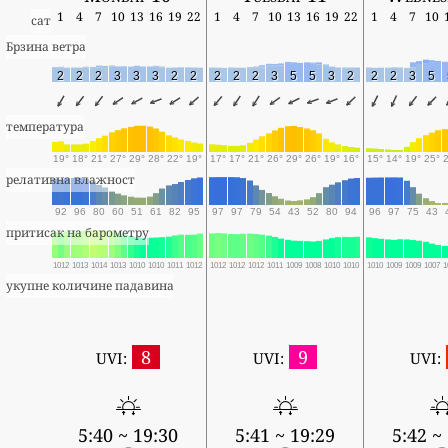
1
4
7
10
13
16
19
22
1
4
7
10
13
16
19
22
1
4
7
10
сат
Брзина ветра
2
2
2
3
3
3
2
2
2
2
2
3
5
5
3
2
2
2
3
5
температура
19°
18°
21°
27°
29°
28°
22°
19°
17°
17°
21°
26°
29°
26°
19°
16°
15°
14°
19°
25°
релативна влажност
92
96
80
60
51
61
82
95
97
97
79
54
43
52
80
94
96
97
75
43
притисак на барометру
1012
1013
1014
1013
1010
1010
1011
1012
1012
1012
1012
1011
1009
1008
1010
1010
1010
1009
1009
1007
1
укупне количине падавина
8
9
UVI:
UVI:
UVI:
5:40 ~ 19:30
5:41 ~ 19:29
5:42 ~