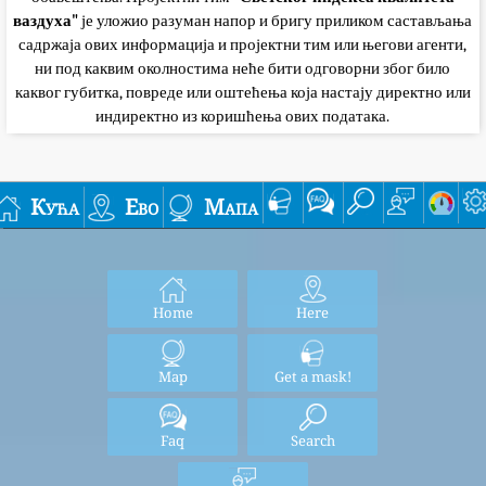
ваздуха"
је уложио разуман напор и бригу приликом састављања
садржаја ових информација и пројектни тим или његови агенти,
ни под каквим околностима неће бити одговорни због било
каквог губитка, повреде или оштећења која настају директно или
индиректно из коришћења ових података.
Кућа
Ево
Мапа
Home
Here
Map
Get a mask!
Faq
Search