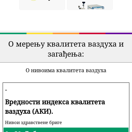
О мерењу квалитета ваздуха и
загађења:
О нивоима квалитета ваздуха
-
Вредности индекса квалитета
ваздуха (АКИ).
Нивои здравствене бриге