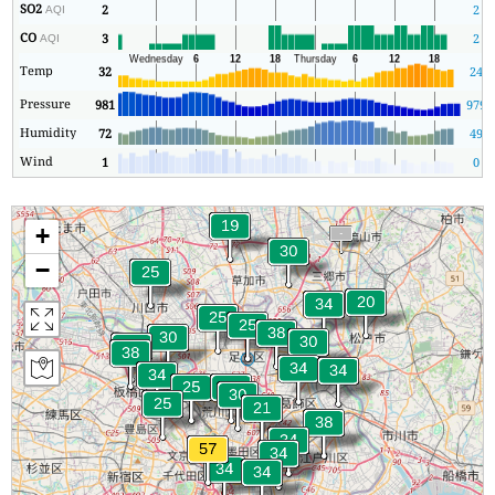
SO2
2
2
AQI
CO
3
2
AQI
Temp
32
24
Pressure
981
979
Humidity
72
49
Wind
1
0
+
−