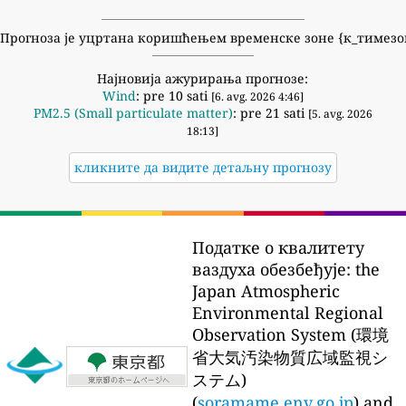
Прогноза је уцртана коришћењем временске зоне {к_тимезо
Најновија ажурирања прогнозе:
Wind
: pre 10 sati
[6. avg. 2026 4:46]
PM2.5 (Small particulate matter)
: pre 21 sati
[5. avg. 2026
18:13]
кликните да видите детаљну прогнозу
Податке о квалитету
ваздуха обезбеђује:
the
Japan Atmospheric
Environmental Regional
Observation System (環境
省大気汚染物質広域監視シ
ステム)
(
soramame.env.go.jp
) and