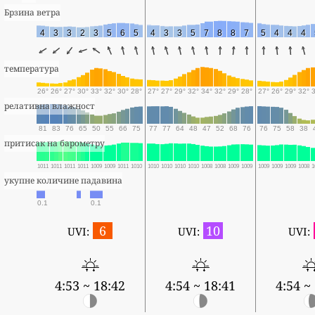
Брзина ветра
4
3
3
2
3
5
6
5
4
3
3
5
7
8
8
7
5
4
4
4
температура
26°
26°
27°
30°
33°
32°
30°
28°
27°
27°
29°
32°
34°
32°
29°
28°
27°
26°
29°
32°
релативна влажност
81
83
76
65
50
55
66
75
77
77
64
48
47
52
68
76
76
75
58
38
притисак на барометру
1011
1011
1011
1011
1009
1009
1011
1010
1010
1010
1010
1010
1008
1008
1009
1009
1009
1009
1009
1008
1
укупне количине падавина
0.1
0.1
6
10
UVI:
UVI:
UVI:
4:53 ~ 18:42
4:54 ~ 18:41
4:54 ~