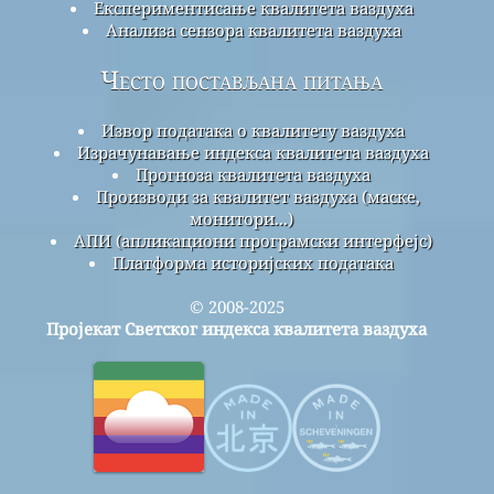
Експериментисање квалитета ваздуха
Анализа сензора квалитета ваздуха
Често постављана питања
Извор података о квалитету ваздуха
Израчунавање индекса квалитета ваздуха
Прогноза квалитета ваздуха
Производи за квалитет ваздуха (маске,
монитори...)
АПИ (апликациони програмски интерфејс)
Платформа историјских података
© 2008-2025
Пројекат Светског индекса квалитета ваздуха