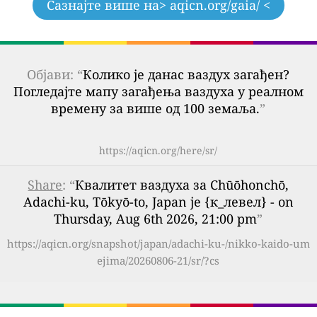
Сазнајте више на
> aqicn.org/gaia/ <
Објави: “
Колико је данас ваздух загађен?
Погледајте мапу загађења ваздуха у реалном
времену за више од 100 земаља.
”
https://aqicn.org/here/sr/
Share
: “
Квалитет ваздуха за Chūōhonchō,
Adachi-ku, Tōkyō-to, Japan је {к_левел} - on
Thursday, Aug 6th 2026, 21:00 pm
”
https://aqicn.org/snapshot/japan/adachi-ku-/nikko-kaido-um
ejima/20260806-21/sr/?cs