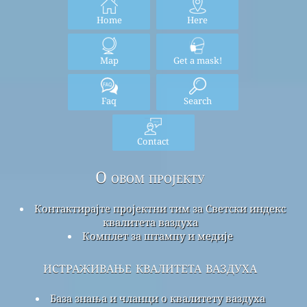
Home
Here
Map
Get a mask!
Faq
Search
Contact
О овом пројекту
Контактирајте пројектни тим за Светски индекс
квалитета ваздуха
Комплет за штампу и медије
истраживање квалитета ваздуха
База знања и чланци о квалитету ваздуха