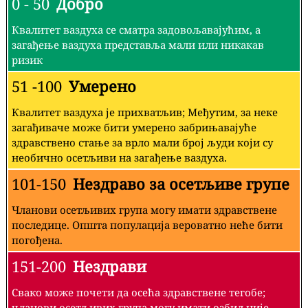
0 - 50
Добро
Квалитет ваздуха се сматра задовољавајућим, а
загађење ваздуха представља мали или никакав
ризик
51 -100
Умерено
Квалитет ваздуха је прихватљив; Међутим, за неке
загађиваче може бити умерено забрињавајуће
здравствено стање за врло мали број људи који су
необично осетљиви на загађење ваздуха.
101-150
Нездраво за осетљиве групе
Чланови осетљивих група могу имати здравствене
последице. Општа популација вероватно неће бити
погођена.
151-200
Нездрави
Свако може почети да осећа здравствене тегобе;
чланови осетљивих група могу имати озбиљније