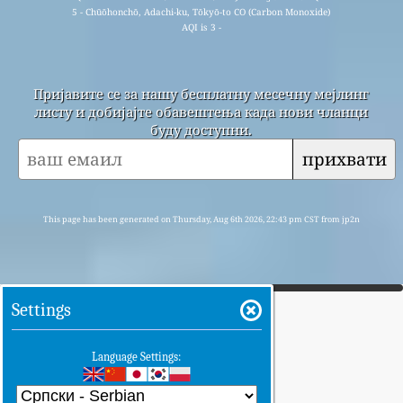
5 - Chūōhonchō, Adachi-ku, Tōkyō-to CO (Carbon Monoxide)
AQI is 3 -
Пријавите се за нашу бесплатну месечну мејлинг
листу и добијајте обавештења када нови чланци
буду доступни.
прихвати
This page has been generated on Thursday, Aug 6th 2026, 22:43 pm CST from jp2n
Settings
Language Settings: