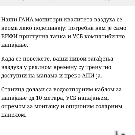
Наши ГАИА монитори квалитета ваздуха се
веома лако подешавају: потребна вам је само
ВИФИ приступна тачка и УСБ компатибилно
напајање.
Када се повежете, ваши нивои загађења
ваздуха у реалном времену су тренутно
доступни на мапама и преко АПИ-ја.
Станица долази са водоотпорним каблом за
напајање од 10 метара, УСБ напајањем,
опремом за монтажу и опционим соларним
панелом.