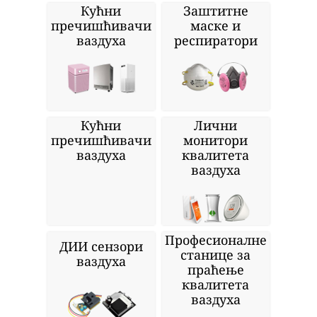
Кућни
Заштитне
пречишћивачи
маске и
ваздуха
респиратори
Кућни
Лични
пречишћивачи
монитори
ваздуха
квалитета
ваздуха
Професионалне
ДИИ сензори
станице за
ваздуха
праћење
квалитета
ваздуха