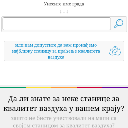
Унесите име града
↓ ↓ ↓
или нам допустите да вам пронађемо
најближу станицу за праћење квалитета
ваздуха
Да ли знате за неке станице за
квалитет ваздуха у вашем крају?
зашто не бисте учествовали на мапи са
својом станицом за квалитет ваздуха?