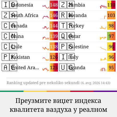
🇮🇩
🇿🇲
148
110
Indonesia
Zambia
🇿🇦
🇷🇼
146
103
South Africa
Rwanda
🇨🇦
🇹🇷
144
98
Canada
Turkey
🇨🇳
🇶🇦
139
97
China
Qatar
🇨🇱
🇵🇸
138
96
Chile
Palestine
🇵🇰
🇮🇹
126
96
Pakistan
Italy
🇦🇪
🇺🇬
125
95
United Arab Emirates
Uganda
Ranking updated pre nekoliko sekundi
(6. avg. 2026 14:43)
Преузмите виџет индекса
квалитета ваздуха у реалном