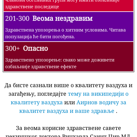
здравствене последице
201-300
Веома нездравим
Здравствена упозорења о хитним условима. Читава
популација ће бити погођена.
300+
Опасно
Здравствено упозорење: свако може доживети
озбиљније здравствене ефекте
Да бисте сазнали више о квалитету ваздуха и
загађењу, погледајте
тему на википедији о
квалитету ваздуха
или
Аирнов водичу за
квалитет ваздуха и ваше здравље
.
За веома корисне здравствене савете
пекиншког доктора Рицхарда Саинт Цир МД,