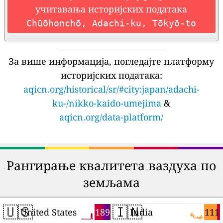
учитавања историјских података
Chūōhonchō, Adachi-ku, Tōkyō-to
За више информација, погледајте платформу
историјских података:
aqicn.org/historical/sr/#city:japan/adachi-
ku-/nikko-kaido-umejima
&
aqicn.org/data-platform/
Рангирање квалитета ваздуха по
земљама
🇺🇸
🇮🇳
189
111
United States
India