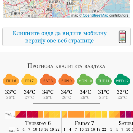
map ©
OpenStreetMap
contributors
Кликните овде да видите мобилну
верзију ове веб странице
Прогноза квалитета ваздуха
THU 6
FRI 7
SAT 8
SUN 9
MON 10
TUE 11
WED 12
33°C
34°C
34°C
34°C
34°C
31°C
32°C
26°C
27°C
26°C
26°C
26°C
25°C
25°C
PM
2.5
Thursday 6
Friday 7
Satur
1
4
7
10
13
16
19
22
1
4
7
10
13
16
19
22
1
4
7
10
сат