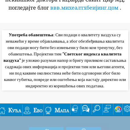
погледајте блог
ввв.михеалтхбеијинг.цом
.
Употреба обавештења
: Сви подаци о квалитету ваздуха су
неважећи у време објављивања, а због обезбеђивања квалитета
ови подаци могу бити без измењени у било ком тренутку, без
обавештења. Пројектни тим
"Светског индекса квалитета
ваздуха"
је уложио разуман напор и бригу приликом састављања
садржаја ових информација и пројектни тим или његови агенти,
ни под каквим околностима неће бити одговорни због било
каквог губитка, повреде или оштећења која настају директно или
индиректно из коришћења ових података.
Кућа
Ево
Мапа