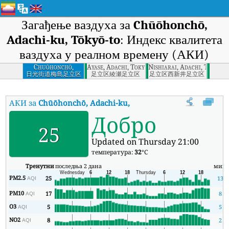
Загађење ваздуха за
Chūōhonchō,
Adachi-ku, Tōkyō-to
: Индекс квалитета
ваздуха у реалном времену (АКИ)
Chuōhonchō,
Ayase, Adachi, Tokyo
Nishiarai, Adachi, Tokyo
Adachi-ku, Tōkyō-to
日光街道梅島足立区
足立区綾瀬足立区
足立区西新井足立区
АКИ за
Chūōhonchō, Adachi-ku, Tōkyō-to
:
Индекс квалитета в
Добро
25
Updated on Thursday 21:00
температура:
32
°C
Тренутни
последња 2 дана
мин
PM2.5
25
13
AQI
PM10
17
8
AQI
O3
5
5
AQI
NO2
8
2
AQI