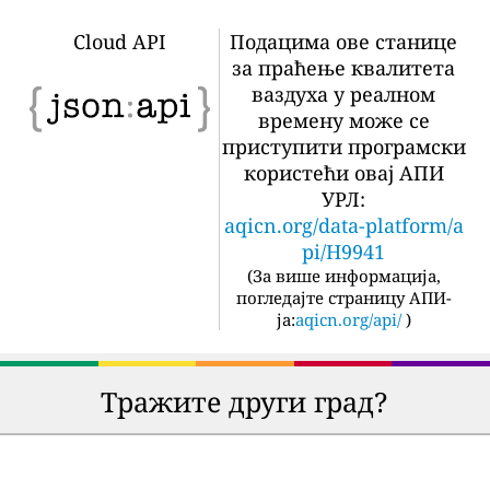
Cloud API
Подацима ове станице
за праћење квалитета
ваздуха у реалном
времену може се
приступити програмски
користећи овај АПИ
УРЛ:
aqicn.org/data-platform/a
pi/H9941
(
За више информација,
погледајте страницу АПИ-
ја:
aqicn.org/api/
)
Тражите други град?