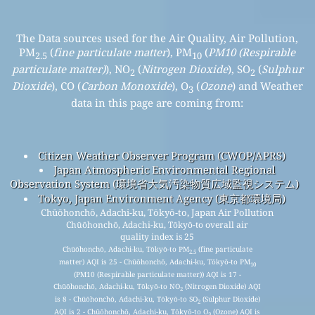
The Data sources used for the Air Quality, Air Pollution,
PM
(
fine particulate matter
), PM
(
PM10 (Respirable
2.5
10
particulate matter)
), NO
(
Nitrogen Dioxide
), SO
(
Sulphur
2
2
Dioxide
), CO (
Carbon Monoxide
), O
(
Ozone
) and Weather
3
data in this page are coming from:
Citizen Weather Observer Program (CWOP/APRS)
Japan Atmospheric Environmental Regional
Observation System (環境省大気汚染物質広域監視システム)
Tokyo, Japan Environment Agency (東京都環境局)
Chūōhonchō, Adachi-ku, Tōkyō-to, Japan Air Pollution
Chūōhonchō, Adachi-ku, Tōkyō-to overall air
quality index is 25
Chūōhonchō, Adachi-ku, Tōkyō-to PM
(fine particulate
2.5
matter) AQI is 25 - Chūōhonchō, Adachi-ku, Tōkyō-to PM
10
(PM10 (Respirable particulate matter)) AQI is 17 -
Chūōhonchō, Adachi-ku, Tōkyō-to NO
(Nitrogen Dioxide) AQI
2
is 8 - Chūōhonchō, Adachi-ku, Tōkyō-to SO
(Sulphur Dioxide)
2
AQI is 2 - Chūōhonchō, Adachi-ku, Tōkyō-to O
(Ozone) AQI is
3