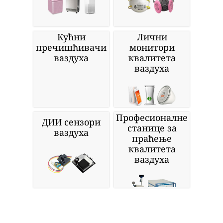
Кућни
Лични
пречишћивачи
монитори
ваздуха
квалитета
ваздуха
Професионалне
ДИИ сензори
станице за
ваздуха
праћење
квалитета
ваздуха