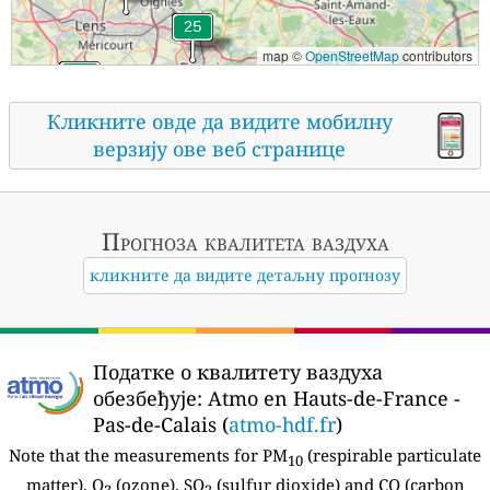
map ©
OpenStreetMap
contributors
Кликните овде да видите мобилну
верзију ове веб странице
Прогноза квалитета ваздуха
кликните да видите детаљну прогнозу
Податке о квалитету ваздуха
обезбеђује:
Atmo en Hauts-de-France -
Pas-de-Calais (
atmo-hdf.fr
)
Note that the measurements for PM
(respirable particulate
10
matter), O
(ozone), SO
(sulfur dioxide) and CO (carbon