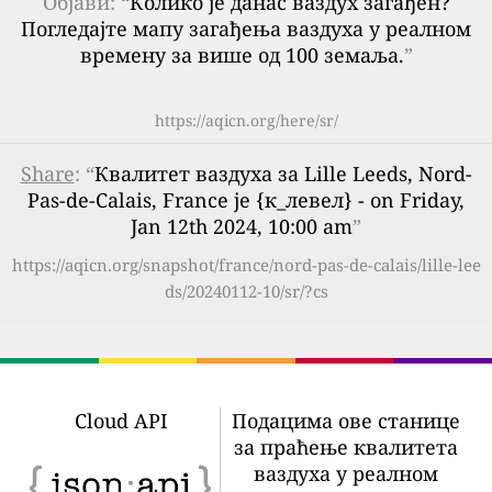
Објави: “
Колико је данас ваздух загађен?
Погледајте мапу загађења ваздуха у реалном
времену за више од 100 земаља.
”
https://aqicn.org/here/sr/
Share
: “
Квалитет ваздуха за Lille Leeds, Nord-
Pas-de-Calais, France је {к_левел} - on Friday,
Jan 12th 2024, 10:00 am
”
https://aqicn.org/snapshot/france/nord-pas-de-calais/lille-lee
ds/20240112-10/sr/?cs
Cloud API
Подацима ове станице
за праћење квалитета
ваздуха у реалном