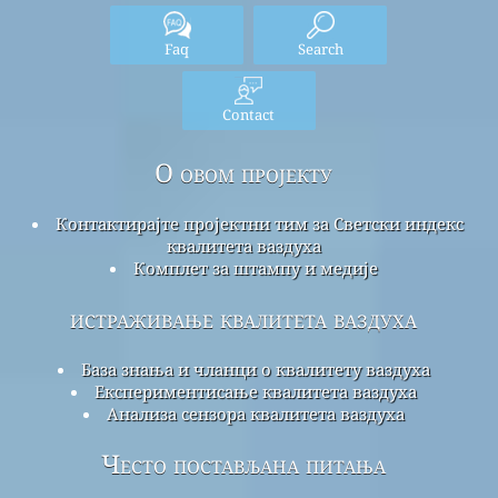
Faq
Search
Contact
О овом пројекту
Контактирајте пројектни тим за Светски индекс
квалитета ваздуха
Комплет за штампу и медије
истраживање квалитета ваздуха
База знања и чланци о квалитету ваздуха
Експериментисање квалитета ваздуха
Анализа сензора квалитета ваздуха
Често постављана питања