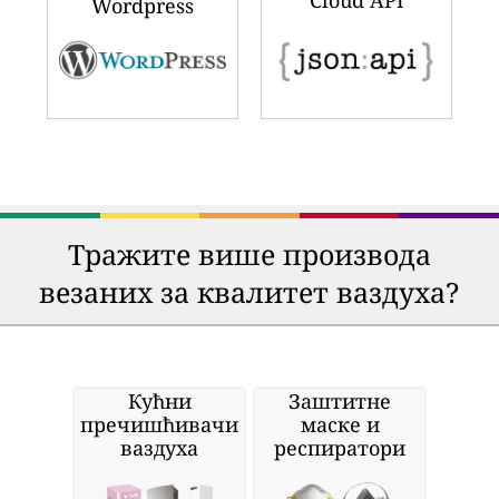
Cloud API
Wordpress
Тражите више производа
везаних за квалитет ваздуха?
Кућни
Заштитне
пречишћивачи
маске и
ваздуха
респиратори