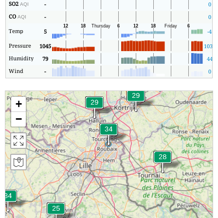
SO2
-
0
AQI
CO
-
0
AQI
Temp
5
-4
Pressure
1045
1039
Humidity
79
44
Wind
-
0
+
−