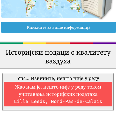
Кликните за више информација
Историјски подаци о квалитету
ваздуха
Упс... Извините, нешто није у реду
Жао нам је, нешто није у реду током
учитавања историјских података
Lille Leeds, Nord-Pas-de-Calais