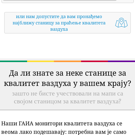
или нам допустите да вам пронађемо
најближу станицу за праћење квалитета
ваздуха
Да ли знате за неке станице за
квалитет ваздуха у вашем крају?
зашто не бисте учествовали на мапи са
својом станицом за квалитет ваздуха?
Наши ГАИА монитори квалитета ваздуха се
веома лако подешавају: потребна вам је само