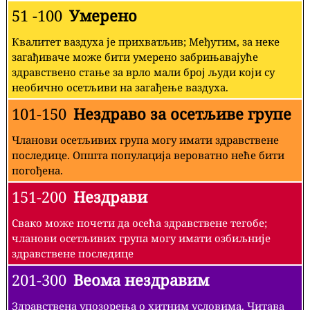
51 -100
Умерено
Квалитет ваздуха је прихватљив; Међутим, за неке
загађиваче може бити умерено забрињавајуће
здравствено стање за врло мали број људи који су
необично осетљиви на загађење ваздуха.
101-150
Нездраво за осетљиве групе
Чланови осетљивих група могу имати здравствене
последице. Општа популација вероватно неће бити
погођена.
151-200
Нездрави
Свако може почети да осећа здравствене тегобе;
чланови осетљивих група могу имати озбиљније
здравствене последице
201-300
Веома нездравим
Здравствена упозорења о хитним условима. Читава