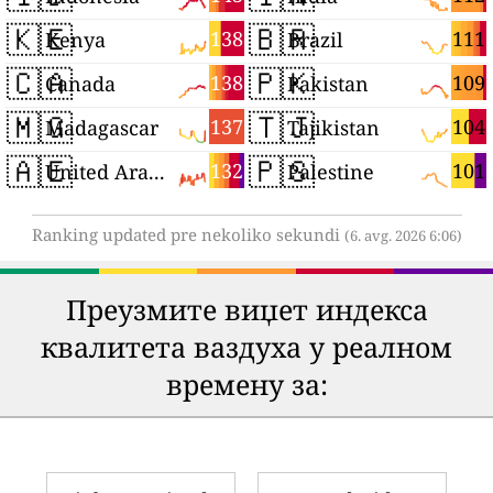
🇰🇪
🇧🇷
138
111
Kenya
Brazil
🇨🇦
🇵🇰
138
109
Canada
Pakistan
🇲🇬
🇹🇯
137
104
Madagascar
Tajikistan
🇦🇪
🇵🇸
132
101
United Arab Emirates
Palestine
Ranking updated pre nekoliko sekundi
(6. avg. 2026 6:06)
Преузмите виџет индекса
квалитета ваздуха у реалном
времену за: