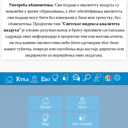
Употреба обавештења
: Сви подаци о квалитету ваздуха су
неважећи у време објављивања, а због обезбеђивања квалитета
ови подаци могу бити без измењени у било ком тренутку, без
обавештења. Пројектни тим
"Светског индекса квалитета
ваздуха"
је уложио разуман напор и бригу приликом састављања
садржаја ових информација и пројектни тим или његови агенти,
ни под каквим околностима неће бити одговорни због било
каквог губитка, повреде или оштећења која настају директно или
индиректно из коришћења ових података.
Кућа
Ево
Home
Here
Map
Get a mask!