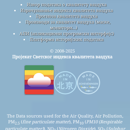
Извор података о квалитету ваздуха
Израчунавање индекса квалитета ваздуха
Прогноза квалитета ваздуха
Производи за квалитет ваздуха (маске,
монитори...)
АПИ (апликациони програмски интерфејс)
Платформа историјских података
© 2008-2025
Пројекат Светског индекса квалитета ваздуха
The Data sources used for the Air Quality, Air Pollution,
PM
(
fine particulate matter
), PM
(
PM10 (Respirable
2.5
10
particulate matter)
), NO
(
Nitrogen Dioxide
), SO
(
Sulphur