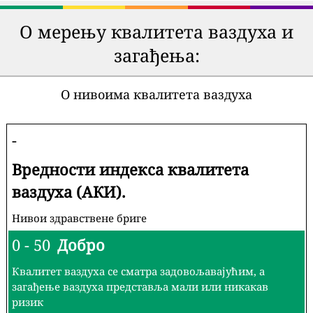
О мерењу квалитета ваздуха и
загађења:
О нивоима квалитета ваздуха
-
Вредности индекса квалитета
ваздуха (АКИ).
Нивои здравствене бриге
0 - 50
Добро
Квалитет ваздуха се сматра задовољавајућим, а
загађење ваздуха представља мали или никакав
ризик