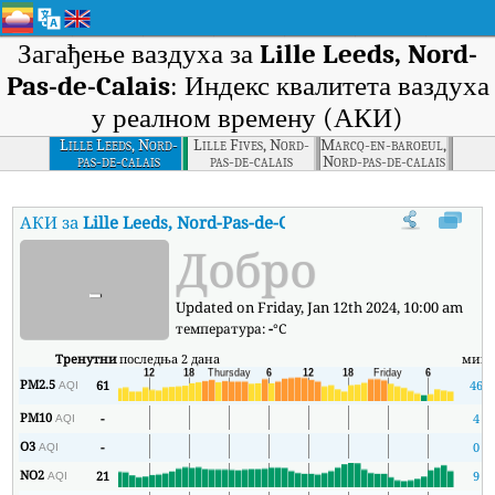
Загађење ваздуха за
Lille Leeds, Nord-
Pas-de-Calais
: Индекс квалитета ваздуха
у реалном времену (АКИ)
Lille Leeds, Nord-
Lille Fives, Nord-
Marcq-en-baroeul,
pas-de-calais
pas-de-calais
Nord-pas-de-calais
АКИ за
Lille Leeds, Nord-Pas-de-Calais
:
Индекс квалитета ваздух
Добро
-
Updated on Friday, Jan 12th 2024, 10:00 am
температура:
-
°C
Тренутни
последња 2 дана
мин
PM2.5
61
46
AQI
PM10
-
4
AQI
O3
-
0
AQI
NO2
21
9
AQI