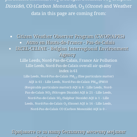
2
2
Dioxide
), CO (
Carbon Monoxide
), O
(
Ozone
) and Weather
3
data in this page are coming from:
Citizen Weather Observer Program (CWOP/APRS)
Atmo en Hauts-de-France - Pas-de-Calais
IRCEL-CELINE - Belgian Interregional Environment
Agency
Lille Leeds, Nord-Pas-de-Calais, France Air Pollution
Lille Leeds, Nord-Pas-de-Calais overall air quality
index is 61
Lille Leeds, Nord-Pas-de-Calais PM
(fine particulate matter)
2.5
AQI is 61 - Lille Leeds, Nord-Pas-de-Calais PM
(PM10
10
(Respirable particulate matter)) AQI is 8 - Lille Leeds, Nord-
Pas-de-Calais NO
(Nitrogen Dioxide) AQI is 21 - Lille Leeds,
2
Nord-Pas-de-Calais SO
(Sulphur Dioxide) AQI is 1 - Lille
2
Leeds, Nord-Pas-de-Calais O
(Ozone) AQI is 16 - Lille Leeds,
3
Nord-Pas-de-Calais CO (Carbon Monoxide) AQI is 0 -
Пријавите се за нашу бесплатну месечну мејлинг