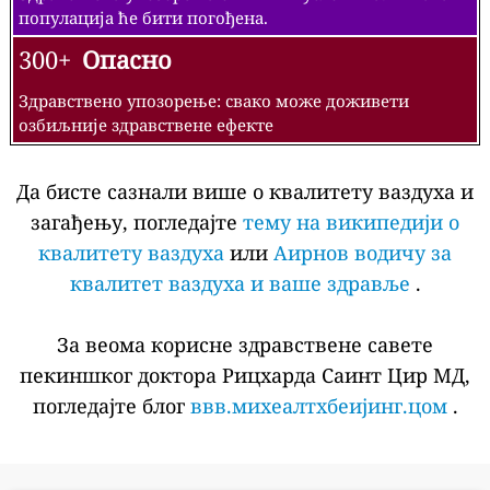
популација ће бити погођена.
300+
Опасно
Здравствено упозорење: свако може доживети
озбиљније здравствене ефекте
Да бисте сазнали више о квалитету ваздуха и
загађењу, погледајте
тему на википедији о
квалитету ваздуха
или
Аирнов водичу за
квалитет ваздуха и ваше здравље
.
За веома корисне здравствене савете
пекиншког доктора Рицхарда Саинт Цир МД,
погледајте блог
ввв.михеалтхбеијинг.цом
.