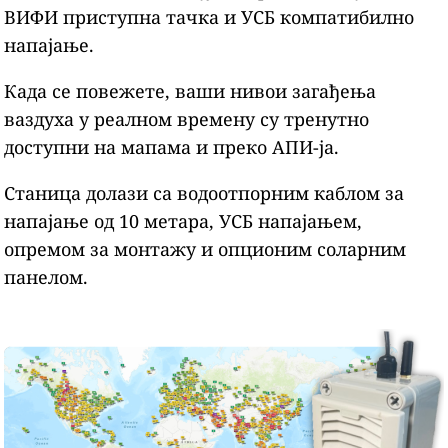
ВИФИ приступна тачка и УСБ компатибилно
напајање.
Када се повежете, ваши нивои загађења
ваздуха у реалном времену су тренутно
доступни на мапама и преко АПИ-ја.
Станица долази са водоотпорним каблом за
напајање од 10 метара, УСБ напајањем,
опремом за монтажу и опционим соларним
панелом.