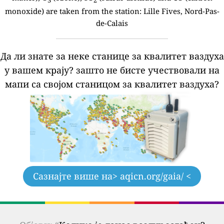
3
2
monoxide) are taken from the station:
Lille Fives, Nord-Pas-
de-Calais
Да ли знате за неке станице за квалитет ваздуха
у вашем крају?
зашто не бисте учествовали на
мапи са својом станицом за квалитет ваздуха?
Сазнајте више на
> aqicn.org/gaia/ <