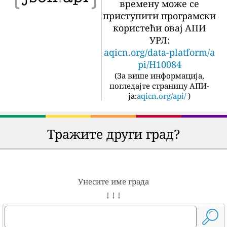
времену може се
приступити програмски
користећи овај АПИ
УРЛ:
aqicn.org/data-platform/a
pi/H10084
(
За више информација,
погледајте страницу АПИ-
ја:
aqicn.org/api/
)
Тражите други град?
Унесите име града
↓ ↓ ↓