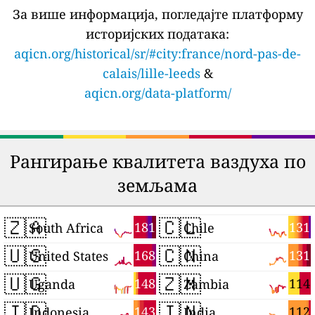
За више информација, погледајте платформу
историјских података:
aqicn.org/historical/sr/#city:france/nord-pas-de-
calais/lille-leeds
&
aqicn.org/data-platform/
Рангирање квалитета ваздуха по
земљама
🇿🇦
🇨🇱
181
131
South Africa
Chile
🇺🇸
🇨🇳
168
131
United States
China
🇺🇬
🇿🇲
148
114
Uganda
Zambia
🇮🇩
🇮🇳
143
112
Indonesia
India