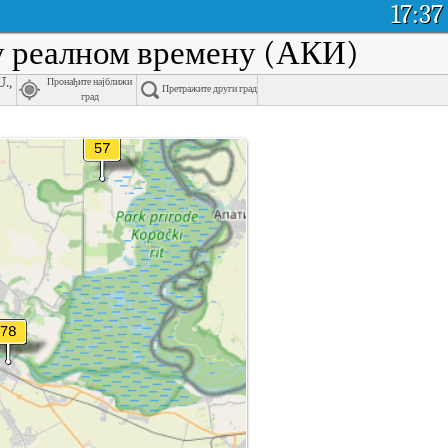
17:37
 у реалном времену (АКИ)
.,
Пронађите најближи
Претражите други град
град