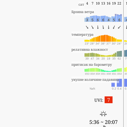
4
7
10
13
16
19
22
сат
Брзина ветра
3
5
6
6
4
5
6
температура
23°
28°
34°
38°
37°
30°
24°
2
релативна влажност
39
47
34
20
19
35
62
7
притисак на барометру
1013
1014
1014
1011
1010
1011
1013
10
укупне количине падавина
NaN
0.2
0.4
0
7
UVI:
5:36 ~ 20:07