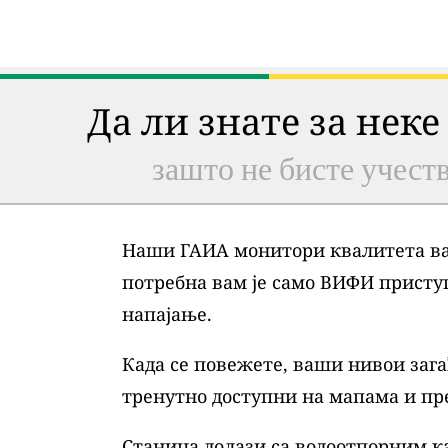
Да ли знате за неке
зашто не бисте учеств
Наши ГАИА монитори квалитета ваз
потребна вам је само ВИФИ присту
напајање.
Када се повежете, ваши нивои зага
тренутно доступни на мапама и пр
Станица долази са водоотпорним ка