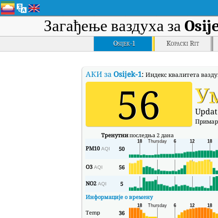
Загађење ваздуха за
Osij
Osijek-1
Kopacki Rit
АКИ за
Osijek-1
:
Индекс квалитета ваздух
56
У
Updat
Примар
Тренутни
последња 2 дана
PM10
50
AQI
O3
56
AQI
NO2
5
AQI
Информације о времену
Temp
36