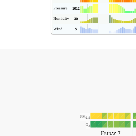
Pressure
1012
Humidity
30
Wind
5
PM
2.5
O
3
Friday 7