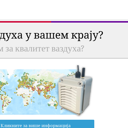
здуха у вашем крају?
м за квалитет ваздуха?
Кликните за више информација