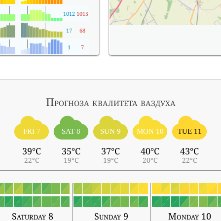
1012
1015
17
68
1
7
Прогноза квалитета ваздуха
FRI 7
SAT 8
SUN 9
MON 10
TUE 11
39°C
35°C
37°C
40°C
43°C
22°C
19°C
19°C
20°C
22°C
Saturday 8
Sunday 9
Monday 10