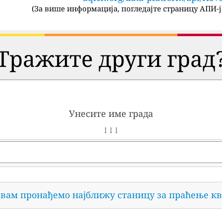
(
За више информација, погледајте страницу АПИ-ј
Тражите други град
Унесите име града
↓ ↓ ↓
 вам пронађемо најближу станицу за праћење кв