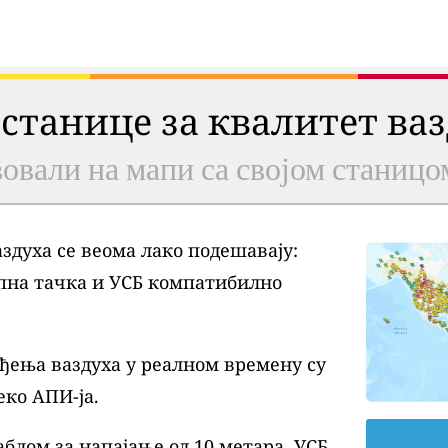
 станице за квалитет ва
овали на мапи са својом станицо
духа се веома лако подешавају:
пна тачка и УСБ компатибилно
ђења ваздуха у реалном времену су
еко АПИ-ја.
блом за напајање од 10 метара, УСБ