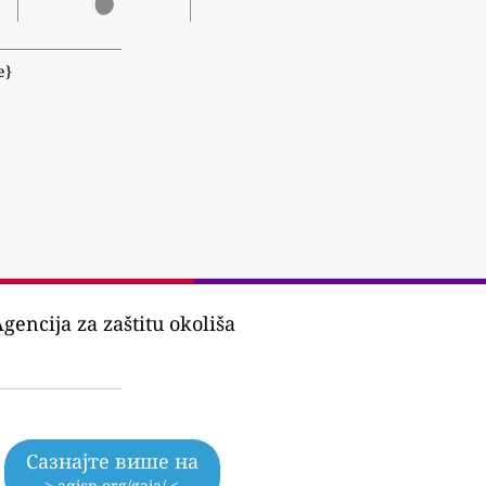
е}
encija za zaštitu okoliša
Сазнајте више на
> aqicn.org/gaia/ <