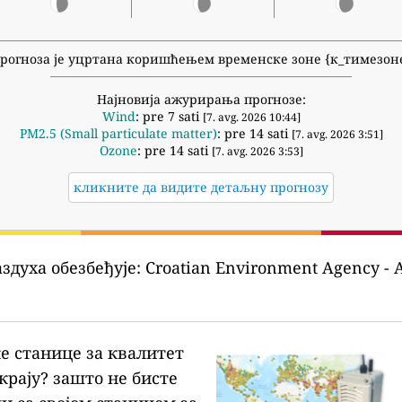
рогноза је уцртана коришћењем временске зоне {к_тимезон
Најновија ажурирања прогнозе:
Wind
: pre 7 sati
[7. avg. 2026 10:44]
PM2.5 (Small particulate matter)
: pre 14 sati
[7. avg. 2026 3:51]
Ozone
: pre 14 sati
[7. avg. 2026 3:53]
кликните да видите детаљну прогнозу
здуха обезбеђује:
Croatian Environment Agency - Ag
ке станице за квалитет
крају?
зашто не бисте