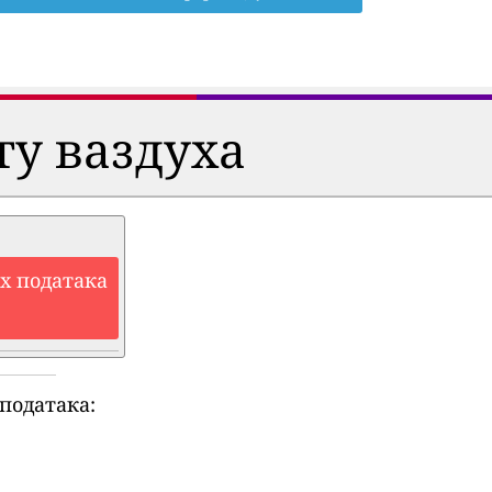
ту ваздуха
их података
података: