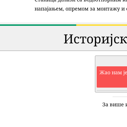
напајањем, опремом за монтажу и
Историјск
Жао нам је
За више 