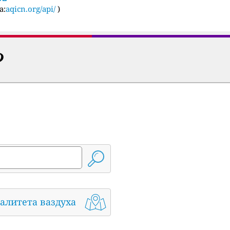
а:
aqicn.org/api/
)
?
алитета ваздуха