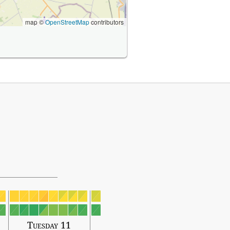
map ©
OpenStreetMap
contributors
Tuesday 11