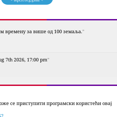
ом времену за више од 100 земаља.
”
ug 7th 2026, 17:00 pm
”
оже се приступити програмски користећи овај
52