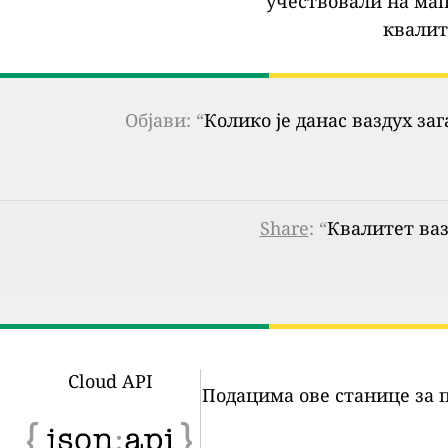
учествовали на мап
квалит
Објави: “
Колико је данас ваздух за
Share
: “
Квалитет вазд
Cloud API
Подацима ове станице за 