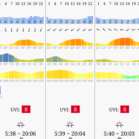
1
4
7
10
13
16
19
22
1
4
7
10
13
16
19
22
1
4
7
10
13
16
19
4
4
4
4
5
6
6
5
4
3
3
3
2
2
4
6
5
3
3
3
2
2
3
0°
19°
22°
31°
34°
35°
28°
25°
23°
19°
24°
32°
36°
36°
30°
25°
22°
21°
27°
36°
40°
40°
31°
2
5
85
70
36
26
23
31
36
43
58
42
26
19
16
22
26
28
32
22
14
11
11
18
15
1016
1018
1017
1016
1015
1016
1018
1018
1019
1019
1019
1017
1015
1015
1016
1016
1016
1016
1016
1014
1012
1012
1
.4
8
8
8
UVI:
UVI:
UVI:
5:38 ~ 20:06
5:39 ~ 20:04
5:40 ~ 20:03