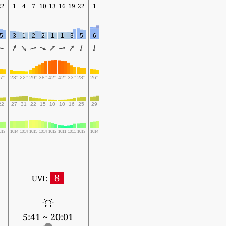
22
1
4
7
10
13
16
19
22
1
5
3
1
2
2
1
1
3
5
6
7°
23°
22°
29°
38°
42°
42°
33°
28°
26°
22
27
31
22
15
10
10
16
25
29
013
1014
1014
1015
1014
1012
1011
1011
1013
1014
8
UVI:
5:41 ~ 20:01