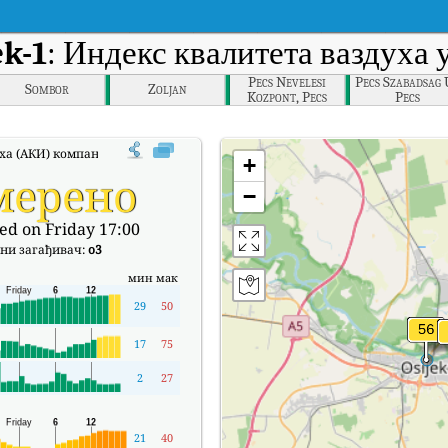
ek-1
: Индекс квалитета ваздуха
Pecs Nevelesi
Pecs Szabadsag U
Sombor
Zoljan
Kozpont, Pecs
Pecs
а (АКИ) компаније Osijek-1 у реалном времену.
+
мерено
−
ed on Friday 17:00
ни загађивач:
o3
мин
мак
29
50
17
75
2
27
21
40