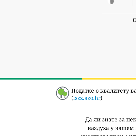
П
Податке о квалитету ва
(
iszz.azo.hr
)
Да ли знате за не
ваздуха у вашем 