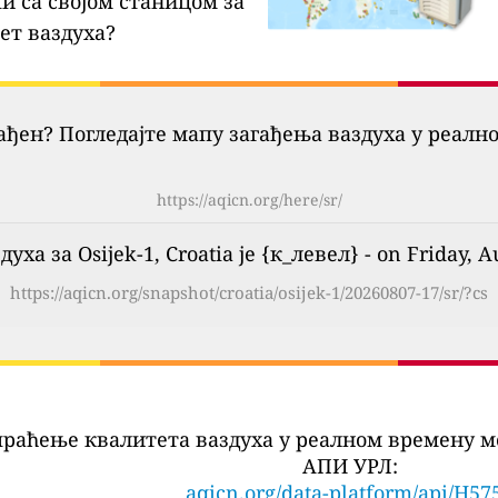
и са својом станицом за
ет ваздуха?
гађен? Погледајте мапу загађења ваздуха у реалн
https://aqicn.org/here/sr/
уха за Osijek-1, Croatia је {к_левел} - on Friday, A
https://aqicn.org/snapshot/croatia/osijek-1/20260807-17/sr/?cs
праћење квалитета ваздуха у реалном времену м
АПИ УРЛ:
aqicn.org/data-platform/api/H57