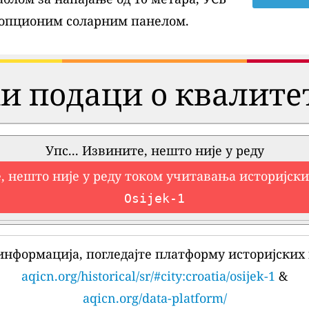
 опционим соларним панелом.
и подаци о квалите
Упс... Извините, нешто није у реду
, нешто није у реду током учитавања историјск
Osijek-1
информација, погледајте платформу историјских 
aqicn.org/historical/sr/#city:croatia/osijek-1
&
aqicn.org/data-platform/